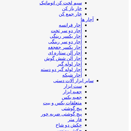
سیم لخت کن اتوماتیک
خار باز کن
خار جمع کن
آچار ها
آچار فرانسه
آچار دو سر تخت
آچار یکسر رینگی
آچار دو سر رینگی
آچار یکسر جغجغه
آچار آلن ستاره ای
آچار آلن شش گوش
آچار لوله گیر
آچار لوله گیر دو دسته
آچار شبکه
سایر ابزار آلات دستی
ست ابزار
جعبه ابزار
جعبه بکس
متعلقات بکس و بیت
پیچ گوشتی
پیچ گوشتی ضربه خور
فاز متر
چکش دو شاخ
چکش مهندسی