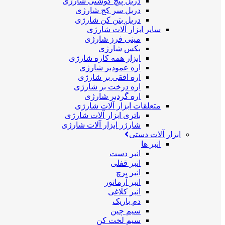
دریل پیچ گوشتی شارژی
دریل سر کج شارژی
دریل بتن کن شارژی
سایر ابزار آلات شارژی
مینی فرز شارژی
بکس شارژی
ابزار همه کاره شارژی
اره عمودبر شارژی
اره افقی بر شارژی
اره درخت بر شارژی
اره گردبر شارژی
متعلقات ابزار آلات شارژی
باتری ابزار آلات شارژی
شارژر ابزار آلات شارژی
ابزار آلات دستی
انبر ها
انبر دست
انبر قفلی
انبر پرچ
انبر آرماتور
انبر کلاغی
دم باریک
سیم چین
سیم لخت کن