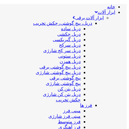
خانه
ابزار آلات
ابزار آلات برقی
دریل، پیچ گوشتی، چکش تخریب
دریل ساده
دریل چکشی
دریل گیربکسی
دریل سرکج
دریل سر کج شارژی
دریل ستونی
دریل همزن
دریل پیچ گوشتی برقی
دریل پیچ گوشتی شارژی
پیچ گوشتی برقی
پیچ گوشتی شارژی
دریل بتن کن
دریل بتن کن شارژی
چکش تخریب
فرز ها
مینی فرز
مینی فرز شارژی
فرز متوسط
فرز آهنگری