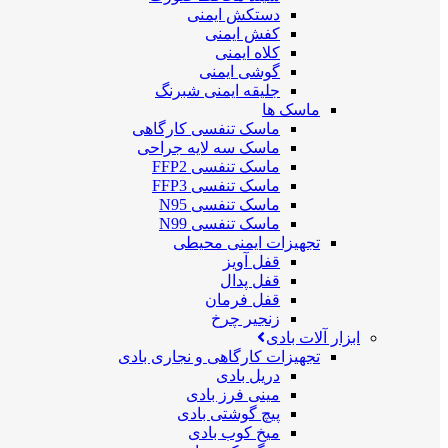
دستکش ایمنی
کفش ایمنی
کلاه ایمنی
گوشی ایمنی
جلیقه ایمنی شبرنگ
ماسک ها
ماسک تنفسی کارگاهی
ماسک سه لایه جراحی
ماسک تنفسی FFP2
ماسک تنفسی FFP3
ماسک تنفسی N95
ماسک تنفسی N99
تجهیزات ایمنی محیطی
قفل آویز
قفل پدال
قفل فرمان
زنجیر چرخ
ابزار آلات بادی
تجهیزات کارگاهی و نجاری بادی
دریل بادی
مینی فرز بادی
پیچ گوشتی بادی
میخ کوب بادی