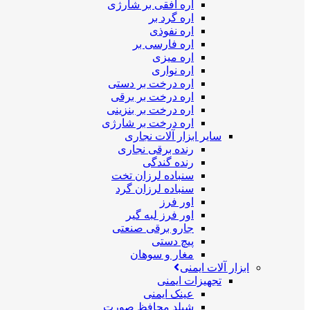
اره افقی بر شارژی
اره گرد بر
اره نفوذی
اره فارسی بر
اره میزی
اره نواری
اره درخت بر دستی
اره درخت بر برقی
اره درخت بر بنزینی
اره درخت بر شارژی
سایر ابزار آلات نجاری
رنده برقی نجاری
رنده گندگی
سنباده لرزان تخت
سنباده لرزان گرد
اور فرز
اور فرز لبه گیر
جارو برقی صنعتی
پیچ دستی
مغار و سوهان
ابزار آلات ایمنی
تجهیزات ایمنی
عینک ایمنی
شیلد محافظ صورت