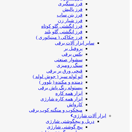
فرز سنگبری
فرز پالیش
فرز بتن ساب
فرز شیار زن
فرز انگشتی گلو کوتاه
فرز انگشتی گلو بلند
فرز حکاکی ( مینیاتوری )
سایر ابزار آلات برقی
پروفیل بر
بکس برقی
سشوار صنعتی
سنگ رومیزی
قیچی ورق بر برقی
اتو لوله سبز ( جوش لوله )
دمنده و مکنده ( بلوور )
پیستوله رنگ پاش برقی
ابزار همه کاره
ابزار همه کاره شارژی
کارواش
میخکوب و منگنه کوب برقی
ابزار آلات شارژی
دریل و پیچگوشتی شارژی
پیچ گوشتی شارژی