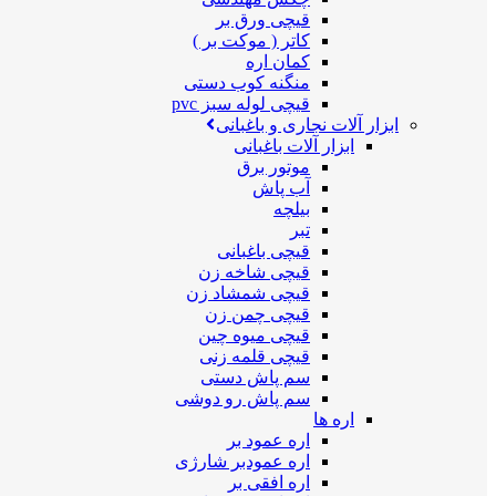
قیچی ورق بر
کاتر ( موکت بر )
کمان اره
منگنه کوب دستی
قیچی لوله سبز pvc
ابزار آلات نجاری و باغبانی
ابزار آلات باغبانی
موتور برق
آب پاش
بیلچه
تبر
قیچی باغبانی
قیچی شاخه زن
قیچی شمشاد زن
قیچی چمن زن
قیچی میوه چین
قیچی قلمه زنی
سم پاش دستی
سم پاش رو دوشی
اره ها
اره عمود بر
اره عمودبر شارژی
اره افقی بر