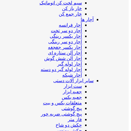
سیم لخت کن اتوماتیک
خار باز کن
خار جمع کن
آچار ها
آچار فرانسه
آچار دو سر تخت
آچار یکسر رینگی
آچار دو سر رینگی
آچار یکسر جغجغه
آچار آلن ستاره ای
آچار آلن شش گوش
آچار لوله گیر
آچار لوله گیر دو دسته
آچار شبکه
سایر ابزار آلات دستی
ست ابزار
جعبه ابزار
جعبه بکس
متعلقات بکس و بیت
پیچ گوشتی
پیچ گوشتی ضربه خور
فاز متر
چکش دو شاخ
چکش مهندسی