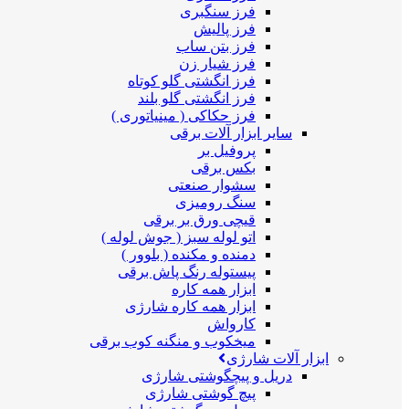
فرز سنگبری
فرز پالیش
فرز بتن ساب
فرز شیار زن
فرز انگشتی گلو کوتاه
فرز انگشتی گلو بلند
فرز حکاکی ( مینیاتوری )
سایر ابزار آلات برقی
پروفیل بر
بکس برقی
سشوار صنعتی
سنگ رومیزی
قیچی ورق بر برقی
اتو لوله سبز ( جوش لوله )
دمنده و مکنده ( بلوور )
پیستوله رنگ پاش برقی
ابزار همه کاره
ابزار همه کاره شارژی
کارواش
میخکوب و منگنه کوب برقی
ابزار آلات شارژی
دریل و پیچگوشتی شارژی
پیچ گوشتی شارژی