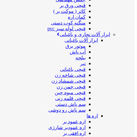
قیچی ورق بر
کاتر ( موکت بر )
کمان اره
منگنه کوب دستی
قیچی لوله سبز pvc
ابزار آلات نجاری و باغبانی
ابزار آلات باغبانی
موتور برق
آب پاش
بیلچه
تبر
قیچی باغبانی
قیچی شاخه زن
قیچی شمشاد زن
قیچی چمن زن
قیچی میوه چین
قیچی قلمه زنی
سم پاش دستی
سم پاش رو دوشی
اره ها
اره عمود بر
اره عمودبر شارژی
اره افقی بر