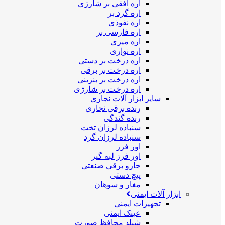
اره افقی بر شارژی
اره گرد بر
اره نفوذی
اره فارسی بر
اره میزی
اره نواری
اره درخت بر دستی
اره درخت بر برقی
اره درخت بر بنزینی
اره درخت بر شارژی
سایر ابزار آلات نجاری
رنده برقی نجاری
رنده گندگی
سنباده لرزان تخت
سنباده لرزان گرد
اور فرز
اور فرز لبه گیر
جارو برقی صنعتی
پیچ دستی
مغار و سوهان
ابزار آلات ایمنی
تجهیزات ایمنی
عینک ایمنی
شیلد محافظ صورت