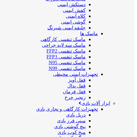
دستکش ایمنی
کفش ایمنی
کلاه ایمنی
گوشی ایمنی
جلیقه ایمنی شبرنگ
ماسک ها
ماسک تنفسی کارگاهی
ماسک سه لایه جراحی
ماسک تنفسی FFP2
ماسک تنفسی FFP3
ماسک تنفسی N95
ماسک تنفسی N99
تجهیزات ایمنی محیطی
قفل آویز
قفل پدال
قفل فرمان
زنجیر چرخ
ابزار آلات بادی
تجهیزات کارگاهی و نجاری بادی
دریل بادی
مینی فرز بادی
پیچ گوشتی بادی
میخ کوب بادی