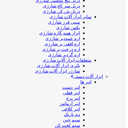
دریل پیچ گوشتی شارژی
دریل سر کج شارژی
دریل بتن کن شارژی
سایر ابزار آلات شارژی
مینی فرز شارژی
بکس شارژی
ابزار همه کاره شارژی
اره عمودبر شارژی
اره افقی بر شارژی
اره درخت بر شارژی
اره گردبر شارژی
متعلقات ابزار آلات شارژی
باتری ابزار آلات شارژی
شارژر ابزار آلات شارژی
ابزار آلات دستی
انبر ها
انبر دست
انبر قفلی
انبر پرچ
انبر آرماتور
انبر کلاغی
دم باریک
سیم چین
سیم لخت کن