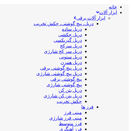
خانه
ابزار آلات
ابزار آلات برقی
دریل، پیچ گوشتی، چکش تخریب
دریل ساده
دریل چکشی
دریل گیربکسی
دریل سرکج
دریل سر کج شارژی
دریل ستونی
دریل همزن
دریل پیچ گوشتی برقی
دریل پیچ گوشتی شارژی
پیچ گوشتی برقی
پیچ گوشتی شارژی
دریل بتن کن
دریل بتن کن شارژی
چکش تخریب
فرز ها
مینی فرز
مینی فرز شارژی
فرز متوسط
فرز آهنگری