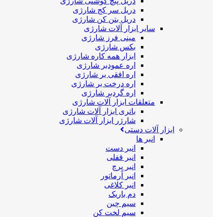
دریل پیچ گوشتی شارژی
دریل سر کج شارژی
دریل بتن کن شارژی
سایر ابزار آلات شارژی
مینی فرز شارژی
بکس شارژی
ابزار همه کاره شارژی
اره عمودبر شارژی
اره افقی بر شارژی
اره درخت بر شارژی
اره گردبر شارژی
متعلقات ابزار آلات شارژی
باتری ابزار آلات شارژی
شارژر ابزار آلات شارژی
ابزار آلات دستی
انبر ها
انبر دست
انبر قفلی
انبر پرچ
انبر آرماتور
انبر کلاغی
دم باریک
سیم چین
سیم لخت کن