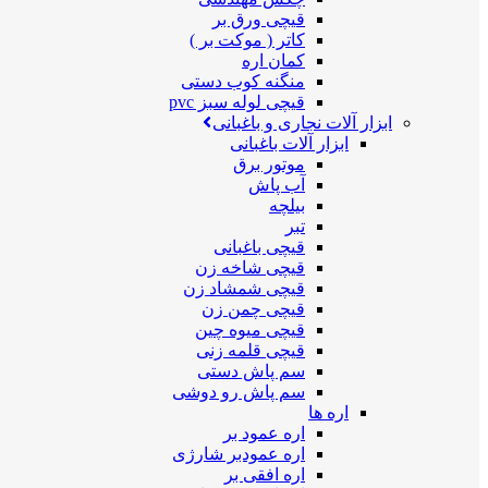
قیچی ورق بر
کاتر ( موکت بر )
کمان اره
منگنه کوب دستی
قیچی لوله سبز pvc
ابزار آلات نجاری و باغبانی
ابزار آلات باغبانی
موتور برق
آب پاش
بیلچه
تبر
قیچی باغبانی
قیچی شاخه زن
قیچی شمشاد زن
قیچی چمن زن
قیچی میوه چین
قیچی قلمه زنی
سم پاش دستی
سم پاش رو دوشی
اره ها
اره عمود بر
اره عمودبر شارژی
اره افقی بر