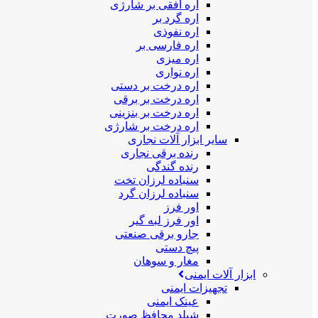
اره افقی بر شارژی
اره گرد بر
اره نفوذی
اره فارسی بر
اره میزی
اره نواری
اره درخت بر دستی
اره درخت بر برقی
اره درخت بر بنزینی
اره درخت بر شارژی
سایر ابزار آلات نجاری
رنده برقی نجاری
رنده گندگی
سنباده لرزان تخت
سنباده لرزان گرد
اور فرز
اور فرز لبه گیر
جارو برقی صنعتی
پیچ دستی
مغار و سوهان
ابزار آلات ایمنی
تجهیزات ایمنی
عینک ایمنی
شیلد محافظ صورت