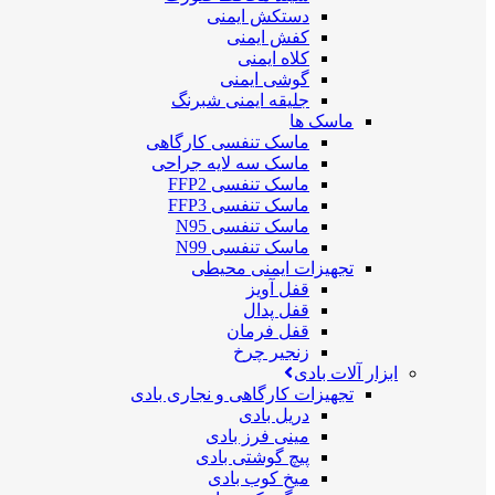
دستکش ایمنی
کفش ایمنی
کلاه ایمنی
گوشی ایمنی
جلیقه ایمنی شبرنگ
ماسک ها
ماسک تنفسی کارگاهی
ماسک سه لایه جراحی
ماسک تنفسی FFP2
ماسک تنفسی FFP3
ماسک تنفسی N95
ماسک تنفسی N99
تجهیزات ایمنی محیطی
قفل آویز
قفل پدال
قفل فرمان
زنجیر چرخ
ابزار آلات بادی
تجهیزات کارگاهی و نجاری بادی
دریل بادی
مینی فرز بادی
پیچ گوشتی بادی
میخ کوب بادی