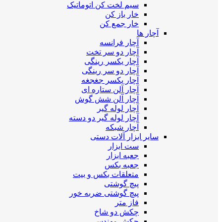
سیم لخت کن اتوماتیک
خار باز کن
خار جمع کن
آچار ها
آچار فرانسه
آچار دو سر تخت
آچار یکسر رینگی
آچار دو سر رینگی
آچار یکسر جغجغه
آچار آلن ستاره ای
آچار آلن شش گوش
آچار لوله گیر
آچار لوله گیر دو دسته
آچار شبکه
سایر ابزار آلات دستی
ست ابزار
جعبه ابزار
جعبه بکس
متعلقات بکس و بیت
پیچ گوشتی
پیچ گوشتی ضربه خور
فاز متر
چکش دو شاخ
چکش مهندسی