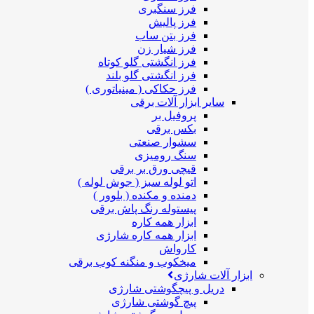
فرز سنگبری
فرز پالیش
فرز بتن ساب
فرز شیار زن
فرز انگشتی گلو کوتاه
فرز انگشتی گلو بلند
فرز حکاکی ( مینیاتوری )
سایر ابزار آلات برقی
پروفیل بر
بکس برقی
سشوار صنعتی
سنگ رومیزی
قیچی ورق بر برقی
اتو لوله سبز ( جوش لوله )
دمنده و مکنده ( بلوور )
پیستوله رنگ پاش برقی
ابزار همه کاره
ابزار همه کاره شارژی
کارواش
میخکوب و منگنه کوب برقی
ابزار آلات شارژی
دریل و پیچگوشتی شارژی
پیچ گوشتی شارژی