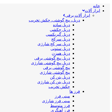
خانه
ابزار آلات
ابزار آلات برقی
دریل، پیچ گوشتی، چکش تخریب
دریل ساده
دریل چکشی
دریل گیربکسی
دریل سرکج
دریل سر کج شارژی
دریل ستونی
دریل همزن
دریل پیچ گوشتی برقی
دریل پیچ گوشتی شارژی
پیچ گوشتی برقی
پیچ گوشتی شارژی
دریل بتن کن
دریل بتن کن شارژی
چکش تخریب
فرز ها
مینی فرز
مینی فرز شارژی
فرز متوسط
فرز آهنگری