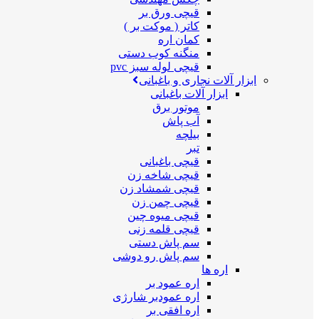
قیچی ورق بر
کاتر ( موکت بر )
کمان اره
منگنه کوب دستی
قیچی لوله سبز pvc
ابزار آلات نجاری و باغبانی
ابزار آلات باغبانی
موتور برق
آب پاش
بیلچه
تبر
قیچی باغبانی
قیچی شاخه زن
قیچی شمشاد زن
قیچی چمن زن
قیچی میوه چین
قیچی قلمه زنی
سم پاش دستی
سم پاش رو دوشی
اره ها
اره عمود بر
اره عمودبر شارژی
اره افقی بر