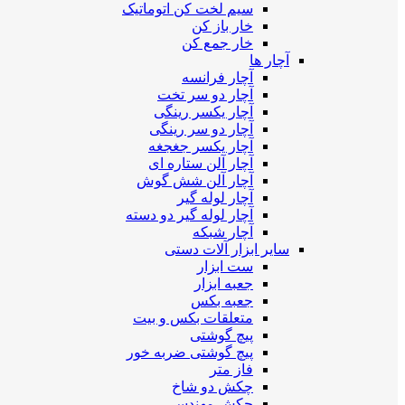
سیم لخت کن اتوماتیک
خار باز کن
خار جمع کن
آچار ها
آچار فرانسه
آچار دو سر تخت
آچار یکسر رینگی
آچار دو سر رینگی
آچار یکسر جغجغه
آچار آلن ستاره ای
آچار آلن شش گوش
آچار لوله گیر
آچار لوله گیر دو دسته
آچار شبکه
سایر ابزار آلات دستی
ست ابزار
جعبه ابزار
جعبه بکس
متعلقات بکس و بیت
پیچ گوشتی
پیچ گوشتی ضربه خور
فاز متر
چکش دو شاخ
چکش مهندسی