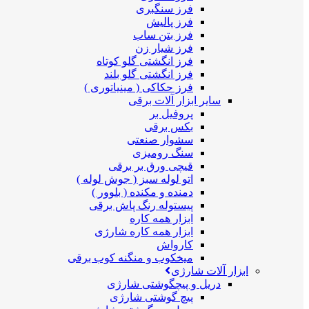
فرز سنگبری
فرز پالیش
فرز بتن ساب
فرز شیار زن
فرز انگشتی گلو کوتاه
فرز انگشتی گلو بلند
فرز حکاکی ( مینیاتوری )
سایر ابزار آلات برقی
پروفیل بر
بکس برقی
سشوار صنعتی
سنگ رومیزی
قیچی ورق بر برقی
اتو لوله سبز ( جوش لوله )
دمنده و مکنده ( بلوور )
پیستوله رنگ پاش برقی
ابزار همه کاره
ابزار همه کاره شارژی
کارواش
میخکوب و منگنه کوب برقی
ابزار آلات شارژی
دریل و پیچگوشتی شارژی
پیچ گوشتی شارژی