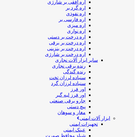
اره افقی بر شارژی
اره گرد بر
اره نفوذی
اره فارسی بر
اره میزی
اره نواری
اره درخت بر دستی
اره درخت بر برقی
اره درخت بر بنزینی
اره درخت بر شارژی
سایر ابزار آلات نجاری
رنده برقی نجاری
رنده گندگی
سنباده لرزان تخت
سنباده لرزان گرد
اور فرز
اور فرز لبه گیر
جارو برقی صنعتی
پیچ دستی
مغار و سوهان
ابزار آلات ایمنی
تجهیزات ایمنی
عینک ایمنی
شیلد محافظ صورت