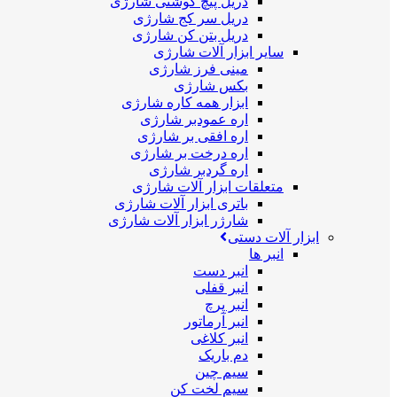
دریل پیچ گوشتی شارژی
دریل سر کج شارژی
دریل بتن کن شارژی
سایر ابزار آلات شارژی
مینی فرز شارژی
بکس شارژی
ابزار همه کاره شارژی
اره عمودبر شارژی
اره افقی بر شارژی
اره درخت بر شارژی
اره گردبر شارژی
متعلقات ابزار آلات شارژی
باتری ابزار آلات شارژی
شارژر ابزار آلات شارژی
ابزار آلات دستی
انبر ها
انبر دست
انبر قفلی
انبر پرچ
انبر آرماتور
انبر کلاغی
دم باریک
سیم چین
سیم لخت کن