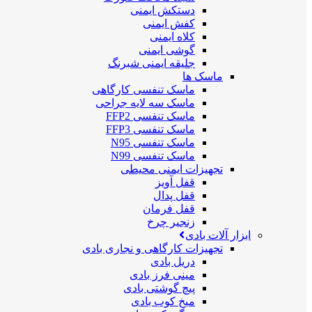
دستکش ایمنی
کفش ایمنی
کلاه ایمنی
گوشی ایمنی
جلیقه ایمنی شبرنگ
ماسک ها
ماسک تنفسی کارگاهی
ماسک سه لایه جراحی
ماسک تنفسی FFP2
ماسک تنفسی FFP3
ماسک تنفسی N95
ماسک تنفسی N99
تجهیزات ایمنی محیطی
قفل آویز
قفل پدال
قفل فرمان
زنجیر چرخ
ابزار آلات بادی
تجهیزات کارگاهی و نجاری بادی
دریل بادی
مینی فرز بادی
پیچ گوشتی بادی
میخ کوب بادی