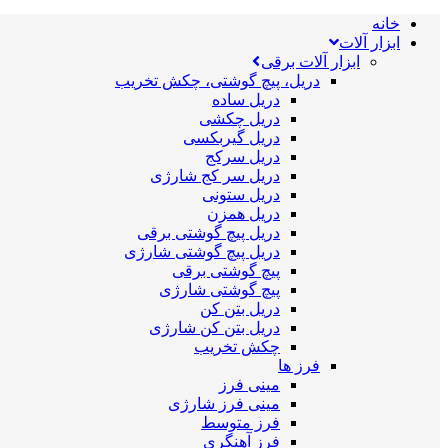
خانه
ابزار آلات
ابزار آلات برقی
دریل، پیچ گوشتی، چکش تخریب
دریل ساده
دریل چکشی
دریل گیربکسی
دریل سرکج
دریل سر کج شارژی
دریل ستونی
دریل همزن
دریل پیچ گوشتی برقی
دریل پیچ گوشتی شارژی
پیچ گوشتی برقی
پیچ گوشتی شارژی
دریل بتن کن
دریل بتن کن شارژی
چکش تخریب
فرز ها
مینی فرز
مینی فرز شارژی
فرز متوسط
فرز آهنگری