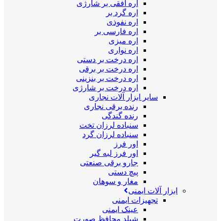
اره افقی بر شارژی
اره گرد بر
اره نفوذی
اره فارسی بر
اره میزی
اره نواری
اره درخت بر دستی
اره درخت بر برقی
اره درخت بر بنزینی
اره درخت بر شارژی
سایر ابزار آلات نجاری
رنده برقی نجاری
رنده گندگی
سنباده لرزان تخت
سنباده لرزان گرد
اور فرز
اور فرز لبه گیر
جارو برقی صنعتی
پیچ دستی
مغار و سوهان
ابزار آلات ایمنی
تجهیزات ایمنی
عینک ایمنی
شیلد محافظ صورت