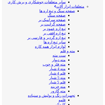
سایر متعلقات جوشکاری و برش کاری
متعلقات ابزار آلات
صفحه سنگ و تیغ اره ها
صفحه سنگ
صفحه سرامیک بر
صفحه گرانیت بر
تیغ اره عمود بر
تیغ اره افقی بر
تیغ اره گردبر و فارسی بر
سایر تیغ اره ها
لوازم ابزار همه کاره
مته و قلم
ست مته
مته دیوار
مته فلز و چوب
مته 4 شیار
قلم 4 شیار
مته 5 شیار
قلم 5 شیار
مته خزینه
مته گازور
تجهیزات رنگ و پولیش و سنباده
قلمو
کاردک