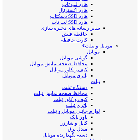
هارد لپ تاپ
هارد اکسترنال
هارد SSD دسکتاپ
هارد SSD لپ تاپ
سایر رسانه های ذخیره سازی
حافظه فلش
کارت حافظه
موبایل و تبلت
موبایل
گوشی موبایل
محافظ صفحه نمایش موبایل
کیف و کاور موبایل
باتری موبایل
تبلت
دستگاه تبلت
محافظ صفحه نمایش تبلت
کیف و کاور تبلت
باتری تبلت
لوازم جانبی موبایل و تبلت
پاور بانک
کابل و شارژر
مبدل برق
دسته نگهدارنده موبایل