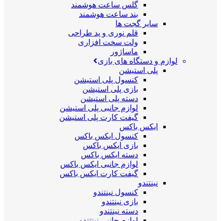
گلس ساعت هوشمند
بند ساعت هوشمند
سایر گجت ها
قلم نوری و پد طراحی
ولت سخت افزاری
ماساژور
لوازم و دستگاه های بازی
پلی استیشن
کنسول پلی استیشن
بازی پلی استیشن
دسته پلی استیشن
لوازم جانبی پلی استیشن
گیفت کارت پلی استیشن
ایکس باکس
کنسول ایکس باکس
بازی ایکس باکس
دسته ایکس باکس
لوازم جانبی ایکس باکس
گیفت کارت ایکس باکس
نینتندو
کنسول نینتندو
بازی نینتندو
دسته نینتندو
لوازم جانبی نینتندو