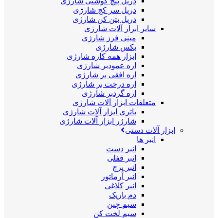
دریل پیچ گوشتی شارژی
دریل سر کج شارژی
دریل بتن کن شارژی
سایر ابزار آلات شارژی
مینی فرز شارژی
بکس شارژی
ابزار همه کاره شارژی
اره عمودبر شارژی
اره افقی بر شارژی
اره درخت بر شارژی
اره گردبر شارژی
متعلقات ابزار آلات شارژی
باتری ابزار آلات شارژی
شارژر ابزار آلات شارژی
ابزار آلات دستی
انبر ها
انبر دست
انبر قفلی
انبر پرچ
انبر آرماتور
انبر کلاغی
دم باریک
سیم چین
سیم لخت کن