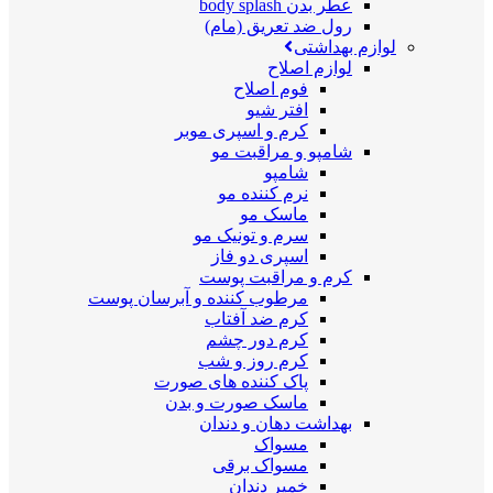
عطر بدن body splash
رول ضد تعریق (مام)
لوازم بهداشتی
لوازم اصلاح
فوم اصلاح
افتر شیو
کرم و اسپری موبر
شامپو و مراقبت مو
شامپو
نرم کننده مو
ماسک مو
سرم و تونیک مو
اسپری دو فاز
کرم و مراقبت پوست
مرطوب کننده و آبرسان پوست
کرم ضد آفتاب
کرم دور چشم
کرم روز و شب
پاک کننده های صورت
ماسک صورت و بدن
بهداشت دهان و دندان
مسواک
مسواک برقی
خمیر دندان