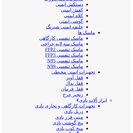
دستکش ایمنی
کفش ایمنی
کلاه ایمنی
گوشی ایمنی
جلیقه ایمنی شبرنگ
ماسک ها
ماسک تنفسی کارگاهی
ماسک سه لایه جراحی
ماسک تنفسی FFP2
ماسک تنفسی FFP3
ماسک تنفسی N95
ماسک تنفسی N99
تجهیزات ایمنی محیطی
قفل آویز
قفل پدال
قفل فرمان
زنجیر چرخ
ابزار آلات بادی
تجهیزات کارگاهی و نجاری بادی
دریل بادی
مینی فرز بادی
پیچ گوشتی بادی
میخ کوب بادی