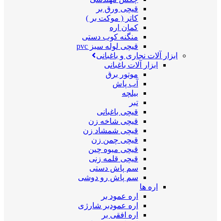
قیچی ورق بر
کاتر ( موکت بر )
کمان اره
منگنه کوب دستی
قیچی لوله سبز pvc
ابزار آلات نجاری و باغبانی
ابزار آلات باغبانی
موتور برق
آب پاش
بیلچه
تبر
قیچی باغبانی
قیچی شاخه زن
قیچی شمشاد زن
قیچی چمن زن
قیچی میوه چین
قیچی قلمه زنی
سم پاش دستی
سم پاش رو دوشی
اره ها
اره عمود بر
اره عمودبر شارژی
اره افقی بر