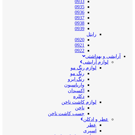
0933
0935
0936
0937
0938
0939
رایتل
0920
0921
0922
آرایشی و بهداشتی
لوازم آرایشی
لوازم رنگ مو
رنگ مو
رنگ ابرو
واریاسیون
اکسیدان
دکلره
لوازم کاشت ناخن
ناخن
چسب کاشت ناخن
عطر و ادکلن
عطر
اسپری