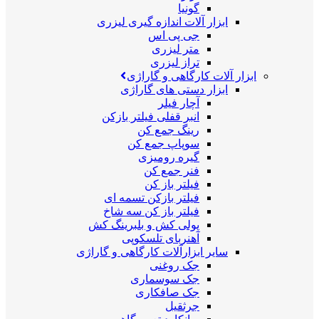
گونیا
ابزار آلات اندازه گیری لیزری
جی پی اس
متر لیزری
تراز لیزری
ابزار آلات کارگاهی و گاراژی
ابزار دستی های گاراژی
آچار فیلر
انبر قفلی فیلتر بازکن
رینگ جمع کن
سوپاپ جمع کن
گیره رومیزی
فنر جمع کن
فیلتر باز کن
فیلتر بازکن تسمه ای
فیلتر باز کن سه شاخ
پولی کش و بلبرینگ کش
آهنربای تلسکوپی
سایر ابزارآلات کارگاهی و گاراژی
جک روغنی
جک سوسماری
جک صافکاری
جرثقیل