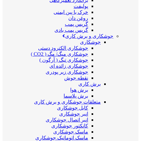
برانکارد تعمیرگاهی
پولیفت
خرک با پین ایمنی
روغن دان
گریس پمپ
گریس پمپ بادی
جوشکاری و برش کاری
جوشکاری
جوشکاری الکترود دستی
جوشکاری میگ/ مگ ( CO2 )
جوشکاری تیگ ( آرگون )
جوشکاری زائده ای
جوشکاری زیر پودری
نقطه جوش
برش کاری
برش هوا
برش پلاسما
متعلقات جوشکاری و برش کاری
کابل جوشکاری
انبر جوشکاری
انبر اتصال جوشکاری
کانکتور جوشکاری
ماسک جوشکاری
ماسک اتوماتیک جوشکاری