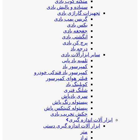
منگنه کوب بادی
سنباده و پالیش بادی
تجهیزات گاراژی بادی
گریس پمپ بادی
بکس بادی
جغجغه بادی
انگشتی بادی
پرچ کن بادی
درجه باد
سایر ابزارآلات بادی
تلمبه باد پایی
کمپرسور باد
کمپرسور باد فندکی خودرو
فیلتر هوای کمپرسور
کوپلینگ باد
شلنگ فنری
سری بادپاش
پیستوله رنگ پاش
پیستوله کنیتکس پاش
چکش تخریب بادی
ابزار آلات اندازه گیری
ابزار آلات اندازه گیری دستی
متر
تراز