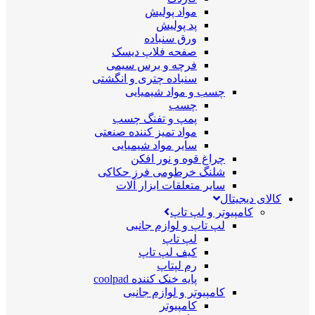
مواد پولیش
پد پولیش
ورق سنباده
صفحه فلاپ دیسک
فرچه و برس سیمی
سنباده چتری و انگشتی
چسب و مواد شیمیایی
چسب
پمپ و تفنگ چسب
مواد تمیز کننده صنعتی
سایر مواد شیمیایی
چراغ قوه و نور افکن
شلنگ خرطومی فرز حکاکی
سایر متعلقات ابزار آلات
کالای دیجیتال
کامپیوتر و لپ تاپ
لپ تاپ و لوازم جانبی
لپ تاپ
کیف لپ تاپ
رم لپتاپ
پایه خنک کننده coolpad
کامپیوتر و لوازم جانبی
کامپیوتر