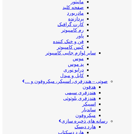
مانیتور
صفحه کلید
مادربورد
پردازنده
کارت گرافیک
رم کامپیوتر
پاور
فن و خنک کننده
کیس کامپیوتر
سایر لوازم جانبی کامپیوتر
موس
پد موس
درایو نوری
کابل و مبدل
صوتی
–
هندزفری، اسپیکر، میکروفون و …
هدفون
هندزفری سیمی
هندزفری بلوتوثی
اسپیکر
ساندبار
میکروفون
رسانه های ذخیره سازی
هارد دیسک
هارد دسکتاپ