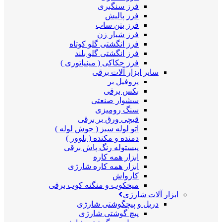
فرز سنگبری
فرز پالیش
فرز بتن ساب
فرز شیار زن
فرز انگشتی گلو کوتاه
فرز انگشتی گلو بلند
فرز حکاکی ( مینیاتوری )
سایر ابزار آلات برقی
پروفیل بر
بکس برقی
سشوار صنعتی
سنگ رومیزی
قیچی ورق بر برقی
اتو لوله سبز ( جوش لوله )
دمنده و مکنده ( بلوور )
پیستوله رنگ پاش برقی
ابزار همه کاره
ابزار همه کاره شارژی
کارواش
میخکوب و منگنه کوب برقی
ابزار آلات شارژی
دریل و پیچگوشتی شارژی
پیچ گوشتی شارژی