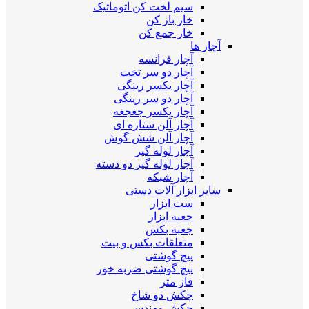
سیم لخت کن اتوماتیک
خار باز کن
خار جمع کن
آچار ها
آچار فرانسه
آچار دو سر تخت
آچار یکسر رینگی
آچار دو سر رینگی
آچار یکسر جغجغه
آچار آلن ستاره ای
آچار آلن شش گوش
آچار لوله گیر
آچار لوله گیر دو دسته
آچار شبکه
سایر ابزار آلات دستی
ست ابزار
جعبه ابزار
جعبه بکس
متعلقات بکس و بیت
پیچ گوشتی
پیچ گوشتی ضربه خور
فاز متر
چکش دو شاخ
چکش مهندسی