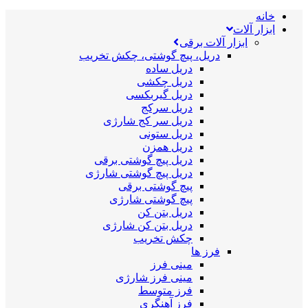
خانه
ابزار آلات
ابزار آلات برقی
دریل، پیچ گوشتی، چکش تخریب
دریل ساده
دریل چکشی
دریل گیربکسی
دریل سرکج
دریل سر کج شارژی
دریل ستونی
دریل همزن
دریل پیچ گوشتی برقی
دریل پیچ گوشتی شارژی
پیچ گوشتی برقی
پیچ گوشتی شارژی
دریل بتن کن
دریل بتن کن شارژی
چکش تخریب
فرز ها
مینی فرز
مینی فرز شارژی
فرز متوسط
فرز آهنگری