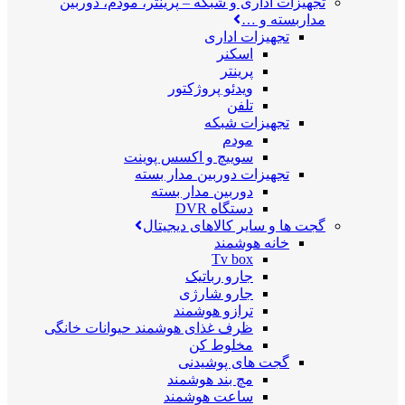
تجهیزات اداری و شبکه
–
پرینتر، مودم، دوربین
مداربسته و …
تجهیزات اداری
اسکنر
پرینتر
ویدئو پروژکتور
تلفن
تجهیزات شبکه
مودم
سوییچ و اکسس پوینت
تجهیزات دوربین مدار بسته
دوربین مدار بسته
دستگاه DVR
گجت ها و سایر کالاهای دیجیتال
خانه هوشمند
Tv box
جارو رباتیک
جارو شارژی
ترازو هوشمند
ظرف غذای هوشمند حیوانات خانگی
مخلوط کن
گجت های پوشیدنی
مچ بند هوشمند
ساعت هوشمند