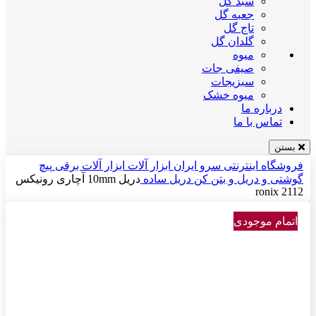
سبد گل
جعبه گل
تاج گل
گلدان گل
میوه
صیفی جات
سبزیجات
میوه خشک
درباره ما
تماس با ما
بستن
فروشگاه اینترنتی سرو ایران
ابزار آلات
ابزار آلات برقی
پیچ
گوشتی و دریل و بتن کن
دریل ساده
دریل 10mm آچاری رونیکس
ronix 2112
اتمام موجودی