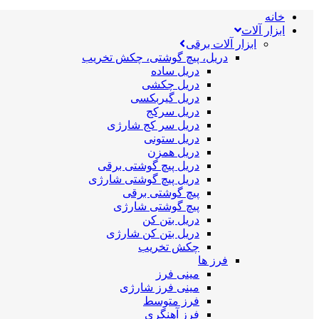
خانه
ابزار آلات
ابزار آلات برقی
دریل، پیچ گوشتی، چکش تخریب
دریل ساده
دریل چکشی
دریل گیربکسی
دریل سرکج
دریل سر کج شارژی
دریل ستونی
دریل همزن
دریل پیچ گوشتی برقی
دریل پیچ گوشتی شارژی
پیچ گوشتی برقی
پیچ گوشتی شارژی
دریل بتن کن
دریل بتن کن شارژی
چکش تخریب
فرز ها
مینی فرز
مینی فرز شارژی
فرز متوسط
فرز آهنگری