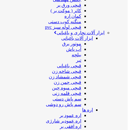
قیچی ورق بر
کاتر ( موکت بر )
کمان اره
منگنه کوب دستی
قیچی لوله سبز pvc
ابزار آلات نجاری و باغبانی
ابزار آلات باغبانی
موتور برق
آب پاش
بیلچه
تبر
قیچی باغبانی
قیچی شاخه زن
قیچی شمشاد زن
قیچی چمن زن
قیچی میوه چین
قیچی قلمه زنی
سم پاش دستی
سم پاش رو دوشی
اره ها
اره عمود بر
اره عمودبر شارژی
اره افقی بر