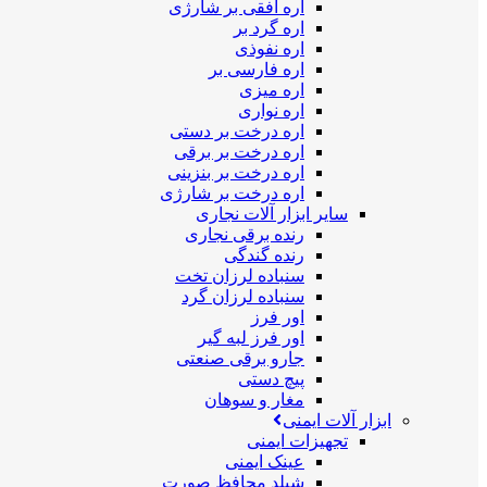
اره افقی بر شارژی
اره گرد بر
اره نفوذی
اره فارسی بر
اره میزی
اره نواری
اره درخت بر دستی
اره درخت بر برقی
اره درخت بر بنزینی
اره درخت بر شارژی
سایر ابزار آلات نجاری
رنده برقی نجاری
رنده گندگی
سنباده لرزان تخت
سنباده لرزان گرد
اور فرز
اور فرز لبه گیر
جارو برقی صنعتی
پیچ دستی
مغار و سوهان
ابزار آلات ایمنی
تجهیزات ایمنی
عینک ایمنی
شیلد محافظ صورت