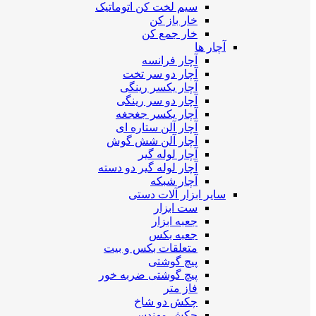
سیم لخت کن اتوماتیک
خار باز کن
خار جمع کن
آچار ها
آچار فرانسه
آچار دو سر تخت
آچار یکسر رینگی
آچار دو سر رینگی
آچار یکسر جغجغه
آچار آلن ستاره ای
آچار آلن شش گوش
آچار لوله گیر
آچار لوله گیر دو دسته
آچار شبکه
سایر ابزار آلات دستی
ست ابزار
جعبه ابزار
جعبه بکس
متعلقات بکس و بیت
پیچ گوشتی
پیچ گوشتی ضربه خور
فاز متر
چکش دو شاخ
چکش مهندسی