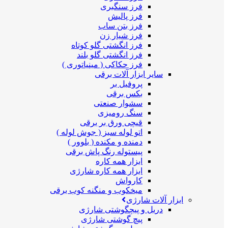
فرز سنگبری
فرز پالیش
فرز بتن ساب
فرز شیار زن
فرز انگشتی گلو کوتاه
فرز انگشتی گلو بلند
فرز حکاکی ( مینیاتوری )
سایر ابزار آلات برقی
پروفیل بر
بکس برقی
سشوار صنعتی
سنگ رومیزی
قیچی ورق بر برقی
اتو لوله سبز ( جوش لوله )
دمنده و مکنده ( بلوور )
پیستوله رنگ پاش برقی
ابزار همه کاره
ابزار همه کاره شارژی
کارواش
میخکوب و منگنه کوب برقی
ابزار آلات شارژی
دریل و پیچگوشتی شارژی
پیچ گوشتی شارژی