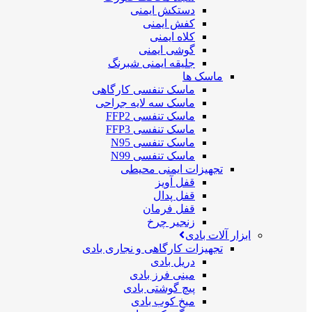
دستکش ایمنی
کفش ایمنی
کلاه ایمنی
گوشی ایمنی
جلیقه ایمنی شبرنگ
ماسک ها
ماسک تنفسی کارگاهی
ماسک سه لایه جراحی
ماسک تنفسی FFP2
ماسک تنفسی FFP3
ماسک تنفسی N95
ماسک تنفسی N99
تجهیزات ایمنی محیطی
قفل آویز
قفل پدال
قفل فرمان
زنجیر چرخ
ابزار آلات بادی
تجهیزات کارگاهی و نجاری بادی
دریل بادی
مینی فرز بادی
پیچ گوشتی بادی
میخ کوب بادی