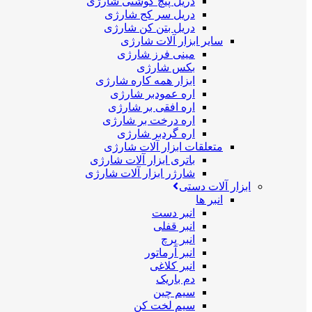
دریل پیچ گوشتی شارژی
دریل سر کج شارژی
دریل بتن کن شارژی
سایر ابزار آلات شارژی
مینی فرز شارژی
بکس شارژی
ابزار همه کاره شارژی
اره عمودبر شارژی
اره افقی بر شارژی
اره درخت بر شارژی
اره گردبر شارژی
متعلقات ابزار آلات شارژی
باتری ابزار آلات شارژی
شارژر ابزار آلات شارژی
ابزار آلات دستی
انبر ها
انبر دست
انبر قفلی
انبر پرچ
انبر آرماتور
انبر کلاغی
دم باریک
سیم چین
سیم لخت کن