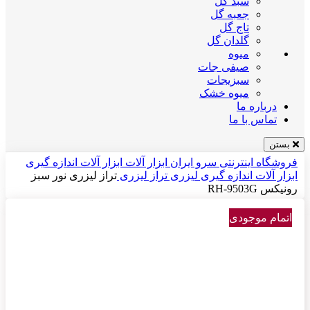
سبد گل
جعبه گل
تاج گل
گلدان گل
میوه
صیفی جات
سبزیجات
میوه خشک
درباره ما
تماس با ما
بستن
فروشگاه اینترنتی سرو ایران
ابزار آلات
ابزار آلات اندازه گیری
ابزار آلات اندازه گیری لیزری
تراز لیزری
تراز لیزری نور سبز
رونیکس RH-9503G
اتمام موجودی