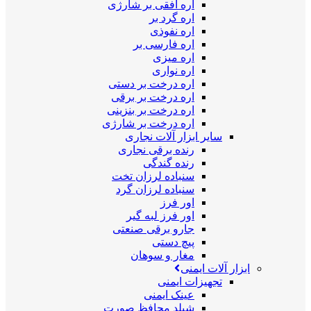
اره افقی بر شارژی
اره گرد بر
اره نفوذی
اره فارسی بر
اره میزی
اره نواری
اره درخت بر دستی
اره درخت بر برقی
اره درخت بر بنزینی
اره درخت بر شارژی
سایر ابزار آلات نجاری
رنده برقی نجاری
رنده گندگی
سنباده لرزان تخت
سنباده لرزان گرد
اور فرز
اور فرز لبه گیر
جارو برقی صنعتی
پیچ دستی
مغار و سوهان
ابزار آلات ایمنی
تجهیزات ایمنی
عینک ایمنی
شیلد محافظ صورت