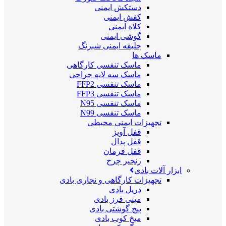
دستکش ایمنی
کفش ایمنی
کلاه ایمنی
گوشی ایمنی
جلیقه ایمنی شبرنگ
ماسک ها
ماسک تنفسی کارگاهی
ماسک سه لایه جراحی
ماسک تنفسی FFP2
ماسک تنفسی FFP3
ماسک تنفسی N95
ماسک تنفسی N99
تجهیزات ایمنی محیطی
قفل آویز
قفل پدال
قفل فرمان
زنجیر چرخ
ابزار آلات بادی
تجهیزات کارگاهی و نجاری بادی
دریل بادی
مینی فرز بادی
پیچ گوشتی بادی
میخ کوب بادی