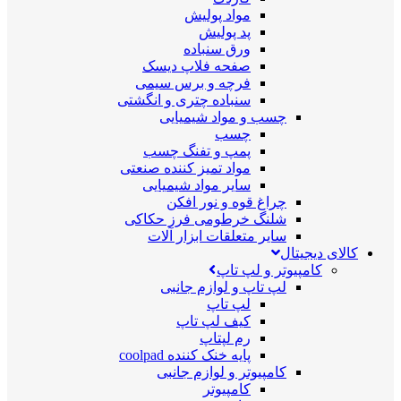
مواد پولیش
پد پولیش
ورق سنباده
صفحه فلاپ دیسک
فرچه و برس سیمی
سنباده چتری و انگشتی
چسب و مواد شیمیایی
چسب
پمپ و تفنگ چسب
مواد تمیز کننده صنعتی
سایر مواد شیمیایی
چراغ قوه و نور افکن
شلنگ خرطومی فرز حکاکی
سایر متعلقات ابزار آلات
کالای دیجیتال
کامپیوتر و لپ تاپ
لپ تاپ و لوازم جانبی
لپ تاپ
کیف لپ تاپ
رم لپتاپ
پایه خنک کننده coolpad
کامپیوتر و لوازم جانبی
کامپیوتر