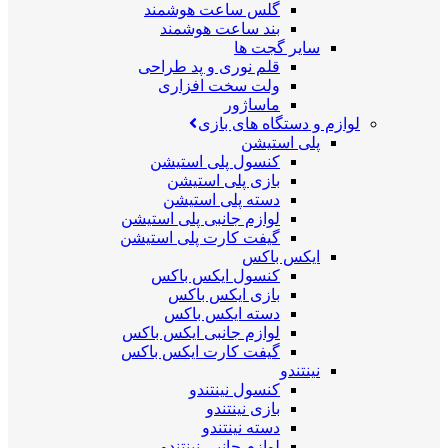
گلس ساعت هوشمند
بند ساعت هوشمند
سایر گجت ها
قلم نوری و پد طراحی
ولت سخت افزاری
ماساژور
لوازم و دستگاه های بازی
پلی استیشن
کنسول پلی استیشن
بازی پلی استیشن
دسته پلی استیشن
لوازم جانبی پلی استیشن
گیفت کارت پلی استیشن
ایکس باکس
کنسول ایکس باکس
بازی ایکس باکس
دسته ایکس باکس
لوازم جانبی ایکس باکس
گیفت کارت ایکس باکس
نینتندو
کنسول نینتندو
بازی نینتندو
دسته نینتندو
لوازم جانبی نینتندو