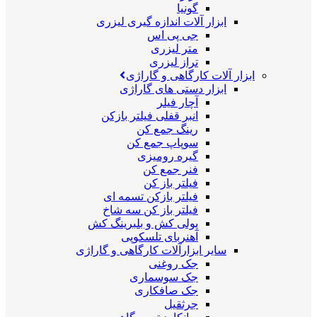
گونیا
ابزار آلات اندازه گیری لیزری
جی پی اس
متر لیزری
تراز لیزری
ابزار آلات کارگاهی و گاراژی
ابزار دستی های گاراژی
آچار فیلر
انبر قفلی فیلتر بازکن
رینگ جمع کن
سوپاپ جمع کن
گیره رومیزی
فنر جمع کن
فیلتر باز کن
فیلتر بازکن تسمه ای
فیلتر باز کن سه شاخ
پولی کش و بلبرینگ کش
آهنربای تلسکوپی
سایر ابزارآلات کارگاهی و گاراژی
جک روغنی
جک سوسماری
جک صافکاری
جرثقیل