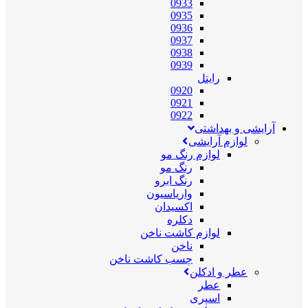
0933
0935
0936
0937
0938
0939
رایتل
0920
0921
0922
آرایشی و بهداشتی
لوازم آرایشی
لوازم رنگ مو
رنگ مو
رنگ ابرو
واریاسیون
اکسیدان
دکلره
لوازم کاشت ناخن
ناخن
چسب کاشت ناخن
عطر و ادکلن
عطر
اسپری