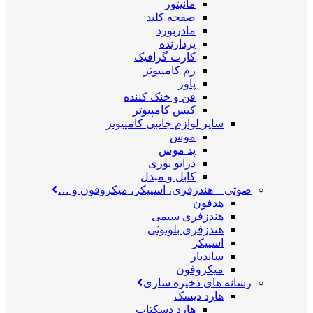
مانیتور
صفحه کلید
مادربورد
پردازنده
کارت گرافیک
رم کامپیوتر
پاور
فن و خنک کننده
کیس کامپیوتر
سایر لوازم جانبی کامپیوتر
موس
پد موس
درایو نوری
کابل و مبدل
صوتی
–
هندزفری، اسپیکر، میکروفون و …
هدفون
هندزفری سیمی
هندزفری بلوتوثی
اسپیکر
ساندبار
میکروفون
رسانه های ذخیره سازی
هارد دیسک
هارد دسکتاپ