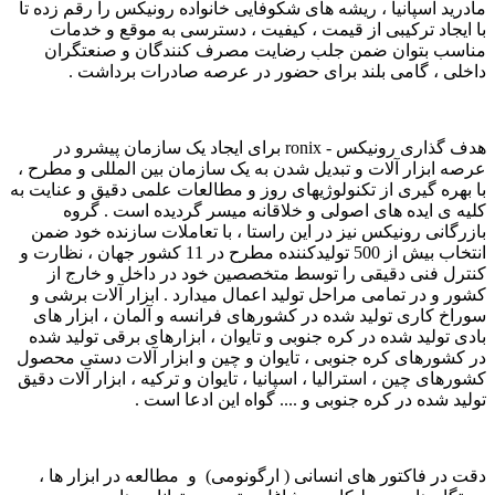
مادرید اسپانیا ، ریشه های شکوفایی خانواده رونیکس را رقم زده تا
با ایجاد ترکیبی از قیمت ، کیفیت ، دسترسی به موقع و خدمات
مناسب بتوان ضمن جلب رضایت مصرف کنندگان و صنعتگران
داخلی ، گامی بلند برای حضور در عرصه صادرات برداشت .
هدف گذاری رونیکس - ronix برای ایجاد یک سازمان پیشرو در
عرصه ابزار آلات و تبدیل شدن به یک سازمان بین المللی و مطرح ،
با بهره گیری از تکنولوژیهای روز و مطالعات علمی دقیق و عنایت به
کلیه ی ایده های اصولی و خلاقانه میسر گردیده است . گروه
بازرگانی رونیکس نیز در این راستا ، با تعاملات سازنده خود ضمن
انتخاب بیش از 500 تولیدکننده مطرح در 11 کشور جهان ، نظارت و
کنترل فنی دقیقی را توسط متخصصین خود در داخل و خارج از
کشور و در تمامی مراحل تولید اعمال میدارد . ابزار آلات برشی و
سوراخ کاری تولید شده در کشورهای فرانسه و آلمان ، ابزار های
بادی تولید شده در کره جنوبی و تایوان ، ابزارهای برقی تولید شده
در کشورهای کره جنوبی ، تایوان و چین و ابزار آلات دستی محصول
کشورهای چین ، استرالیا ، اسپانیا ، تایوان و ترکیه ، ابزار آلات دقیق
تولید شده در کره جنوبی و .... گواه این ادعا است .
دقت در فاکتور های انسانی ( ارگونومی) و مطالعه در ابزار ها ،