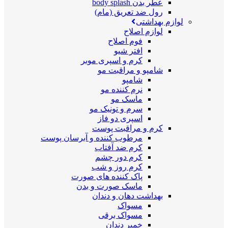
عطر بدن body splash
رول ضد تعریق (مام)
لوازم بهداشتی
لوازم اصلاح
فوم اصلاح
افتر شیو
کرم و اسپری موبر
شامپو و مراقبت مو
شامپو
نرم کننده مو
ماسک مو
سرم و تونیک مو
اسپری دو فاز
کرم و مراقبت پوست
مرطوب کننده و آبرسان پوست
کرم ضد آفتاب
کرم دور چشم
کرم روز و شب
پاک کننده های صورت
ماسک صورت و بدن
بهداشت دهان و دندان
مسواک
مسواک برقی
خمیر دندان