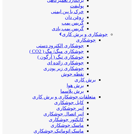
برانکارد تعمیرگاهی
پولیفت
خرک با پین ایمنی
روغن دان
گریس پمپ
گریس پمپ بادی
جوشکاری و برش کاری
جوشکاری
جوشکاری الکترود دستی
جوشکاری میگ/ مگ ( CO2 )
جوشکاری تیگ ( آرگون )
جوشکاری زائده ای
جوشکاری زیر پودری
نقطه جوش
برش کاری
برش هوا
برش پلاسما
متعلقات جوشکاری و برش کاری
کابل جوشکاری
انبر جوشکاری
انبر اتصال جوشکاری
کانکتور جوشکاری
ماسک جوشکاری
ماسک اتوماتیک جوشکاری