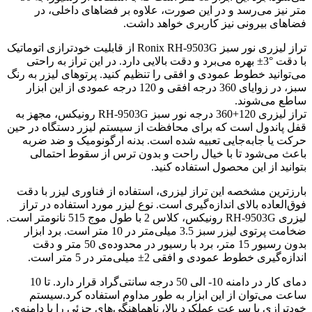
متر نیز می‌رسد و در این صورت، علاوه بر فضاهای داخلی، در
فضاهای بیرونی نیز کاربری خواهد داشت.
تراز لیزری نور سبز Ronix RH-9503G از قابلیت خودترازی اتوماتیک
با دقت °3± بهره می‌برد و دقت بالایی دارد. در این تراز به راحتی
می‌توانید خطوط عمودی و افقی را تنظیم کنید. پرتوهای لیزر به رنگ
سبز، در زوایای 360 درجه افقی و 120 درجه عمودی از این ابزار
ساطع می‌شوند.
تراز لیزری 120+360 درجه نور سبز RH-9503G رونیکس، مجهز به
قفل پاندول است که برای محافظت از سیستم لیزر دستگاه در حین
حرکت یا جا‌به‌جایی تعبیه شده است. بدنه ارگونومیک و ضد ضربه
باعث می‌شود تا با خیال راحت و بدون ترس از سقوط احتمالی
بتوانید از این محصول استفاده کنید.
بارزترین مشخصه‌ این تراز لیزری، استفاده از فناوری لیزر با دقت
فوق‌العاده بالای اندازه‌گیری است. نوع لیزر مورد استفاده در تراز
لیزری RH-9503G رونیکس، کلاس 2 با طول موج 515 نانومتر است.
ضخامت پرتوی لیزر سبز 3.5 میلی‌متر در 10 متر است. برد ابزار
بدون رسیور 15 متر، برد با رسیور در محدوده‌ی 50 متر و دقت
اندازه‌گیری خطوط عمودی و افقی 2± میلی‌‌متر در 5 متر است.
دمای کار در دامنه 10- الی 50 درجه‌ سانتی‌گراد قرار دارد. تا 10
ساعت می‌توان از این ابزار به طور مداوم استفاده کرد.سیستم
خودترازی با سرعت عملکرد بالا، ناهماهنگی‌های جزئی را با دامنه‌ی