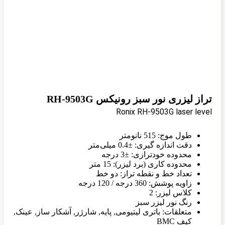
تراز لیزری نور سبز رونیکس RH-9503G
Ronix RH-9503G laser level
طول موج: 515 نانومتر
دقت اندازه گیری: ±0.4 میلی‌متر
محدوده خودترازی: ±3 درجه
محدوده کاری (برد لیزر): 15 متر
تعداد خط و نقطه تراز: دو خط
زاویه پوشش: 360 درجه / 120 درجه
کلاس لیزر: 2
رنگ نور لیزر سبز
متعلقات: باتری لیتیومی, پایه, شارژر, آشکار ساز, عینک,
کیف BMC