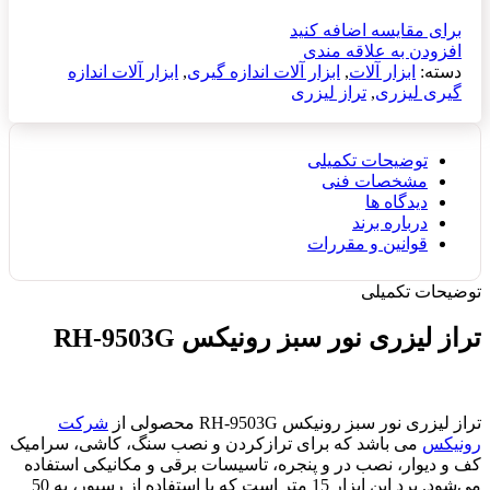
برای مقایسه اضافه کنید
افزودن به علاقه مندی
دسته:
ابزار آلات
,
ابزار آلات اندازه گیری
,
ابزار آلات اندازه
گیری لیزری
,
تراز لیزری
توضیحات تکمیلی
مشخصات فنی
دیدگاه ها
درباره برند
قوانین و مقررات
توضیحات تکمیلی
تراز لیزری نور سبز رونیکس RH-9503G
تراز لیزری نور سبز رونیکس RH-9503G محصولی از
شرکت
رونیکس
می باشد که برای ترازکردن و نصب سنگ، کاشی، سرامیک
کف و دیوار، نصب در و پنجره، تاسیسات برقی و مکانیکی استفاده
می‌شود. برد این ابزار 15 متر است که با استفاده از رسیور، به 50