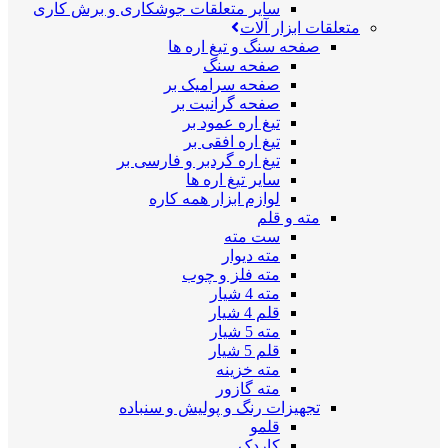
سایر متعلقات جوشکاری و برش کاری
متعلقات ابزار آلات
صفحه سنگ و تیغ اره ها
صفحه سنگ
صفحه سرامیک بر
صفحه گرانیت بر
تیغ اره عمود بر
تیغ اره افقی بر
تیغ اره گردبر و فارسی بر
سایر تیغ اره ها
لوازم ابزار همه کاره
مته و قلم
ست مته
مته دیوار
مته فلز و چوب
مته 4 شیار
قلم 4 شیار
مته 5 شیار
قلم 5 شیار
مته خزینه
مته گازور
تجهیزات رنگ و پولیش و سنباده
قلمو
کاردک