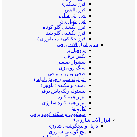
فرز سنگبری
فرز پالیش
فرز بتن ساب
فرز شیار زن
فرز انگشتی گلو کوتاه
فرز انگشتی گلو بلند
فرز حکاکی ( مینیاتوری )
سایر ابزار آلات برقی
پروفیل بر
بکس برقی
سشوار صنعتی
سنگ رومیزی
قیچی ورق بر برقی
اتو لوله سبز ( جوش لوله )
دمنده و مکنده ( بلوور )
پیستوله رنگ پاش برقی
ابزار همه کاره
ابزار همه کاره شارژی
کارواش
میخکوب و منگنه کوب برقی
ابزار آلات شارژی
دریل و پیچگوشتی شارژی
پیچ گوشتی شارژی