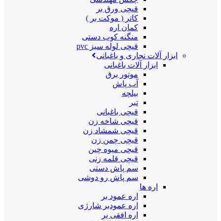
قیچی ورق بر
کاتر ( موکت بر )
کمان اره
منگنه کوب دستی
قیچی لوله سبز pvc
ابزار آلات نجاری و باغبانی
ابزار آلات باغبانی
موتور برق
آب پاش
بیلچه
تبر
قیچی باغبانی
قیچی شاخه زن
قیچی شمشاد زن
قیچی چمن زن
قیچی میوه چین
قیچی قلمه زنی
سم پاش دستی
سم پاش رو دوشی
اره ها
اره عمود بر
اره عمودبر شارژی
اره افقی بر