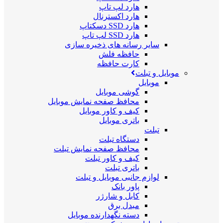
هارد لپ تاپ
هارد اکسترنال
هارد SSD دسکتاپ
هارد SSD لپ تاپ
سایر رسانه های ذخیره سازی
حافظه فلش
کارت حافظه
موبایل و تبلت
موبایل
گوشی موبایل
محافظ صفحه نمایش موبایل
کیف و کاور موبایل
باتری موبایل
تبلت
دستگاه تبلت
محافظ صفحه نمایش تبلت
کیف و کاور تبلت
باتری تبلت
لوازم جانبی موبایل و تبلت
پاور بانک
کابل و شارژر
مبدل برق
دسته نگهدارنده موبایل