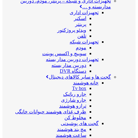
تجهیزات اداری و شبکه
–
پرینتر، مودم، دوربین
مداربسته و …
تجهیزات اداری
اسکنر
پرینتر
ویدئو پروژکتور
تلفن
تجهیزات شبکه
مودم
سوییچ و اکسس پوینت
تجهیزات دوربین مدار بسته
دوربین مدار بسته
دستگاه DVR
گجت ها و سایر کالاهای دیجیتال
خانه هوشمند
Tv box
جارو رباتیک
جارو شارژی
ترازو هوشمند
ظرف غذای هوشمند حیوانات خانگی
مخلوط کن
گجت های پوشیدنی
مچ بند هوشمند
ساعت هوشمند