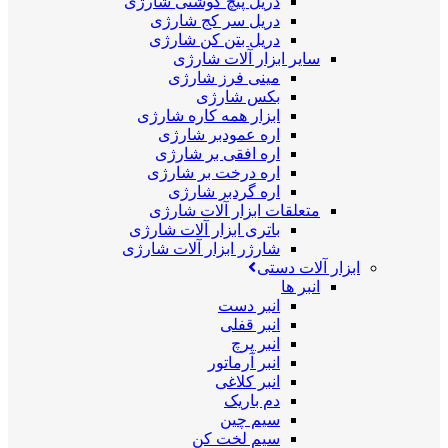
دریل پیچ گوشتی شارژی
دریل سر کج شارژی
دریل بتن کن شارژی
سایر ابزار آلات شارژی
مینی فرز شارژی
بکس شارژی
ابزار همه کاره شارژی
اره عمودبر شارژی
اره افقی بر شارژی
اره درخت بر شارژی
اره گردبر شارژی
متعلقات ابزار آلات شارژی
باتری ابزار آلات شارژی
شارژر ابزار آلات شارژی
ابزار آلات دستی
انبر ها
انبر دست
انبر قفلی
انبر پرچ
انبر آرماتور
انبر کلاغی
دم باریک
سیم چین
سیم لخت کن