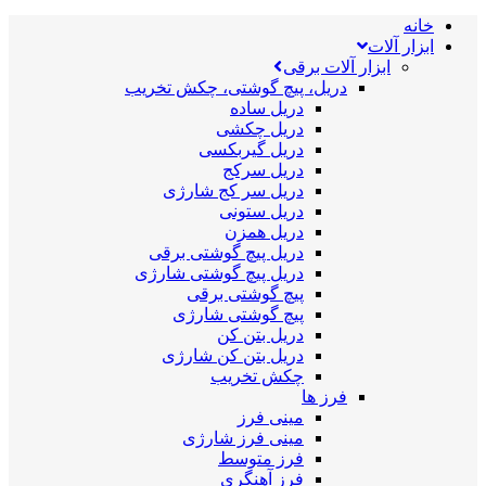
خانه
ابزار آلات
ابزار آلات برقی
دریل، پیچ گوشتی، چکش تخریب
دریل ساده
دریل چکشی
دریل گیربکسی
دریل سرکج
دریل سر کج شارژی
دریل ستونی
دریل همزن
دریل پیچ گوشتی برقی
دریل پیچ گوشتی شارژی
پیچ گوشتی برقی
پیچ گوشتی شارژی
دریل بتن کن
دریل بتن کن شارژی
چکش تخریب
فرز ها
مینی فرز
مینی فرز شارژی
فرز متوسط
فرز آهنگری