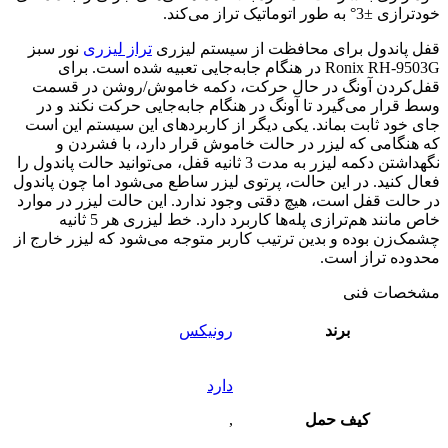
خودترازی ±3° به طور اتوماتیک تراز می‌کند.
قفل پاندول برای محافظت از سیستم لیزری
تراز لیزری
نور سبز
Ronix RH-9503G در هنگام جا‌به‌جایی تعبیه شده است. برای
قفل‎‌کردن آونگ در حال حرکت، دکمه‌ خاموش/روشن در قسمت
وسط قرار می‌گیرد تا آونگ در هنگام جابه‌جایی حرکت نکند و در
جای خود ثابت بماند. یکی دیگر از کاربردهای این سیستم این است
که هنگامی که لیزر در حالت خاموش قرار دارد، با فشردن و
نگهداشتن دکمه لیزر به مدت 3 ثانیه قفل، می‌توانید حالت پاندول را
فعال کنید. در این حالت، پرتوی لیزر ساطع می‌شود اما چون پاندول
در حالت قفل است، هیچ دقتی وجود ندارد. این حالت لیزر در موارد
خاص مانند هم‌ترازی پله‌ها کاربرد دارد. خط لیزری هر 5 ثانیه
چشمک‌زن بوده و بدین ترتیب کاربر متوجه می‌شود که لیزر خارج از
محدوده تراز است.
مشخصات فنی
برند
رونیکس
دارد
کیف حمل
,