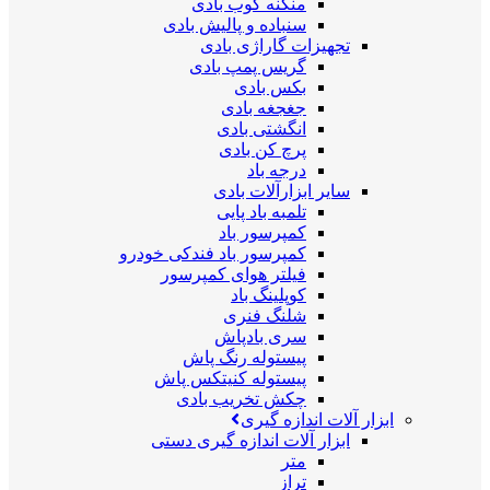
منگنه کوب بادی
سنباده و پالیش بادی
تجهیزات گاراژی بادی
گریس پمپ بادی
بکس بادی
جغجغه بادی
انگشتی بادی
پرچ کن بادی
درجه باد
سایر ابزارآلات بادی
تلمبه باد پایی
کمپرسور باد
کمپرسور باد فندکی خودرو
فیلتر هوای کمپرسور
کوپلینگ باد
شلنگ فنری
سری بادپاش
پیستوله رنگ پاش
پیستوله کنیتکس پاش
چکش تخریب بادی
ابزار آلات اندازه گیری
ابزار آلات اندازه گیری دستی
متر
تراز