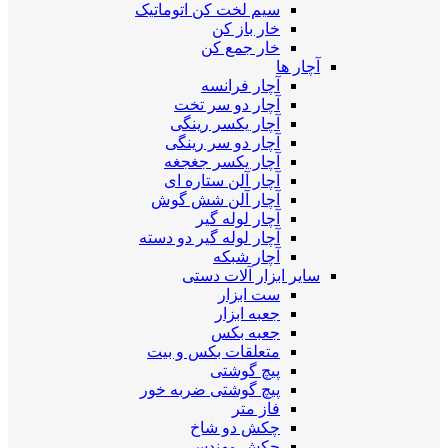
سیم لخت کن اتوماتیک
خار باز کن
خار جمع کن
آچار ها
آچار فرانسه
آچار دو سر تخت
آچار یکسر رینگی
آچار دو سر رینگی
آچار یکسر جغجغه
آچار آلن ستاره ای
آچار آلن شش گوش
آچار لوله گیر
آچار لوله گیر دو دسته
آچار شبکه
سایر ابزار آلات دستی
ست ابزار
جعبه ابزار
جعبه بکس
متعلقات بکس و بیت
پیچ گوشتی
پیچ گوشتی ضربه خور
فاز متر
چکش دو شاخ
چکش مهندسی