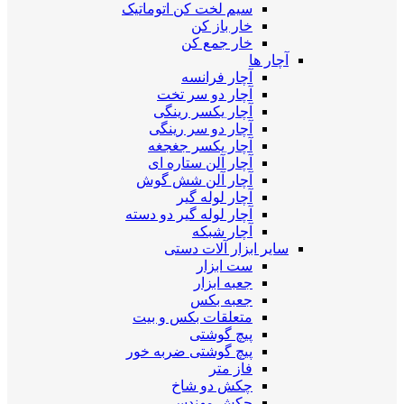
سیم لخت کن اتوماتیک
خار باز کن
خار جمع کن
آچار ها
آچار فرانسه
آچار دو سر تخت
آچار یکسر رینگی
آچار دو سر رینگی
آچار یکسر جغجغه
آچار آلن ستاره ای
آچار آلن شش گوش
آچار لوله گیر
آچار لوله گیر دو دسته
آچار شبکه
سایر ابزار آلات دستی
ست ابزار
جعبه ابزار
جعبه بکس
متعلقات بکس و بیت
پیچ گوشتی
پیچ گوشتی ضربه خور
فاز متر
چکش دو شاخ
چکش مهندسی