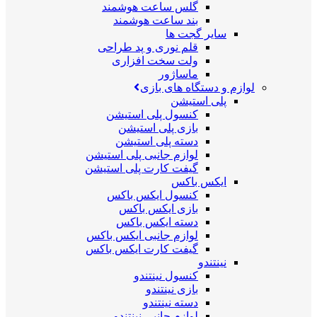
گلس ساعت هوشمند
بند ساعت هوشمند
سایر گجت ها
قلم نوری و پد طراحی
ولت سخت افزاری
ماساژور
لوازم و دستگاه های بازی
پلی استیشن
کنسول پلی استیشن
بازی پلی استیشن
دسته پلی استیشن
لوازم جانبی پلی استیشن
گیفت کارت پلی استیشن
ایکس باکس
کنسول ایکس باکس
بازی ایکس باکس
دسته ایکس باکس
لوازم جانبی ایکس باکس
گیفت کارت ایکس باکس
نینتندو
کنسول نینتندو
بازی نینتندو
دسته نینتندو
لوازم جانبی نینتندو