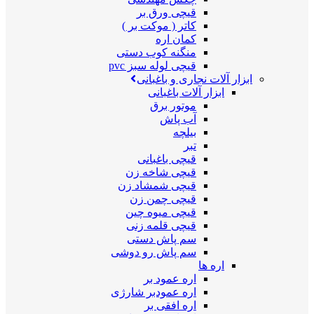
قیچی ورق بر
کاتر ( موکت بر )
کمان اره
منگنه کوب دستی
قیچی لوله سبز pvc
ابزار آلات نجاری و باغبانی
ابزار آلات باغبانی
موتور برق
آب پاش
بیلچه
تبر
قیچی باغبانی
قیچی شاخه زن
قیچی شمشاد زن
قیچی چمن زن
قیچی میوه چین
قیچی قلمه زنی
سم پاش دستی
سم پاش رو دوشی
اره ها
اره عمود بر
اره عمودبر شارژی
اره افقی بر