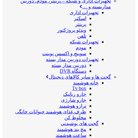
تجهیزات اداری و شبکه
–
پرینتر، مودم، دوربین
مداربسته و …
تجهیزات اداری
اسکنر
پرینتر
ویدئو پروژکتور
تلفن
تجهیزات شبکه
مودم
سوییچ و اکسس پوینت
تجهیزات دوربین مدار بسته
دوربین مدار بسته
دستگاه DVR
گجت ها و سایر کالاهای دیجیتال
خانه هوشمند
Tv box
جارو رباتیک
جارو شارژی
ترازو هوشمند
ظرف غذای هوشمند حیوانات خانگی
مخلوط کن
گجت های پوشیدنی
مچ بند هوشمند
ساعت هوشمند