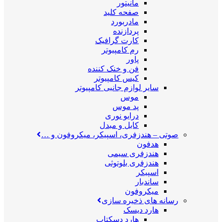
مانیتور
صفحه کلید
مادربورد
پردازنده
کارت گرافیک
رم کامپیوتر
پاور
فن و خنک کننده
کیس کامپیوتر
سایر لوازم جانبی کامپیوتر
موس
پد موس
درایو نوری
کابل و مبدل
صوتی
–
هندزفری، اسپیکر، میکروفون و …
هدفون
هندزفری سیمی
هندزفری بلوتوثی
اسپیکر
ساندبار
میکروفون
رسانه های ذخیره سازی
هارد دیسک
هارد دسکتاپ