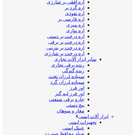
اره افقی بر شارژی
اره گرد بر
اره نفوذی
اره فارسی بر
اره میزی
اره نواری
اره درخت بر دستی
اره درخت بر برقی
اره درخت بر بنزینی
اره درخت بر شارژی
سایر ابزار آلات نجاری
رنده برقی نجاری
رنده گندگی
سنباده لرزان تخت
سنباده لرزان گرد
اور فرز
اور فرز لبه گیر
جارو برقی صنعتی
پیچ دستی
مغار و سوهان
ابزار آلات ایمنی
تجهیزات ایمنی
عینک ایمنی
شیلد محافظ صورت