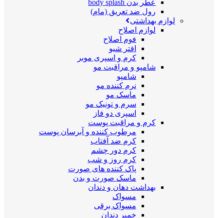
عطر بدن body splash
رول ضد تعریق (مام)
لوازم بهداشتی
لوازم اصلاح
فوم اصلاح
افتر شیو
کرم و اسپری موبر
شامپو و مراقبت مو
شامپو
نرم کننده مو
ماسک مو
سرم و تونیک مو
اسپری دو فاز
کرم و مراقبت پوست
مرطوب کننده و آبرسان پوست
کرم ضد آفتاب
کرم دور چشم
کرم روز و شب
پاک کننده های صورت
ماسک صورت و بدن
بهداشت دهان و دندان
مسواک
مسواک برقی
خمیر دندان