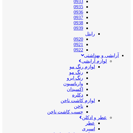
0933
0935
0936
0937
0938
0939
رایتل
0920
0921
0922
آرایشی و بهداشتی
لوازم آرایشی
لوازم رنگ مو
رنگ مو
رنگ ابرو
واریاسیون
اکسیدان
دکلره
لوازم کاشت ناخن
ناخن
چسب کاشت ناخن
عطر و ادکلن
عطر
اسپری