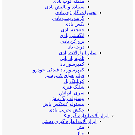
منگنه کوب بادی
سنباده و پالیش بادی
تجهیزات گاراژی بادی
گریس پمپ بادی
بکس بادی
جغجغه بادی
انگشتی بادی
پرچ کن بادی
درجه باد
سایر ابزارآلات بادی
تلمبه باد پایی
کمپرسور باد
کمپرسور باد فندکی خودرو
فیلتر هوای کمپرسور
کوپلینگ باد
شلنگ فنری
سری بادپاش
پیستوله رنگ پاش
پیستوله کنیتکس پاش
چکش تخریب بادی
ابزار آلات اندازه گیری
ابزار آلات اندازه گیری دستی
متر
تراز