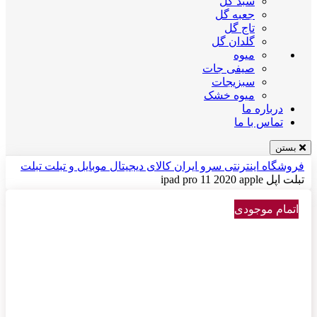
سبد گل
جعبه گل
تاج گل
گلدان گل
میوه
صیفی جات
سبزیجات
میوه خشک
درباره ما
تماس با ما
بستن
فروشگاه اینترنتی سرو ایران
کالای دیجیتال
موبایل و تبلت
تبلت
تبلت اپل ipad pro 11 2020 apple
اتمام موجودی