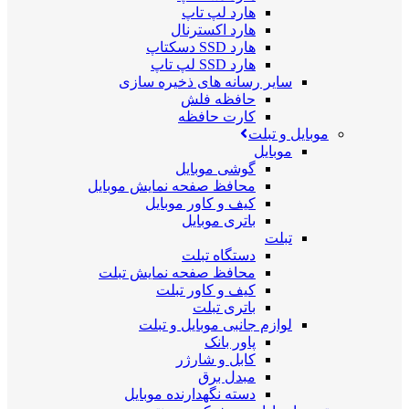
هارد لپ تاپ
هارد اکسترنال
هارد SSD دسکتاپ
هارد SSD لپ تاپ
سایر رسانه های ذخیره سازی
حافظه فلش
کارت حافظه
موبایل و تبلت
موبایل
گوشی موبایل
محافظ صفحه نمایش موبایل
کیف و کاور موبایل
باتری موبایل
تبلت
دستگاه تبلت
محافظ صفحه نمایش تبلت
کیف و کاور تبلت
باتری تبلت
لوازم جانبی موبایل و تبلت
پاور بانک
کابل و شارژر
مبدل برق
دسته نگهدارنده موبایل