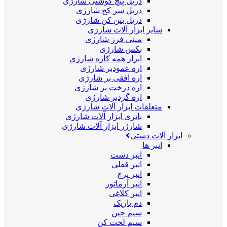
دریل پیچ گوشتی شارژی
دریل سر کج شارژی
دریل بتن کن شارژی
سایر ابزار آلات شارژی
مینی فرز شارژی
بکس شارژی
ابزار همه کاره شارژی
اره عمودبر شارژی
اره افقی بر شارژی
اره درخت بر شارژی
اره گردبر شارژی
متعلقات ابزار آلات شارژی
باتری ابزار آلات شارژی
شارژر ابزار آلات شارژی
ابزار آلات دستی
انبر ها
انبر دست
انبر قفلی
انبر پرچ
انبر آرماتور
انبر کلاغی
دم باریک
سیم چین
سیم لخت کن