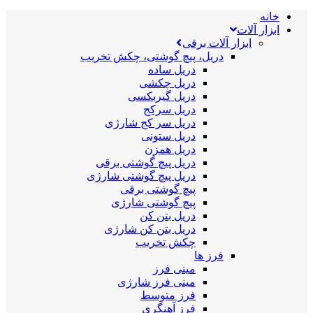
خانه
ابزار آلات
ابزار آلات برقی
دریل، پیچ گوشتی، چکش تخریب
دریل ساده
دریل چکشی
دریل گیربکسی
دریل سرکج
دریل سر کج شارژی
دریل ستونی
دریل همزن
دریل پیچ گوشتی برقی
دریل پیچ گوشتی شارژی
پیچ گوشتی برقی
پیچ گوشتی شارژی
دریل بتن کن
دریل بتن کن شارژی
چکش تخریب
فرز ها
مینی فرز
مینی فرز شارژی
فرز متوسط
فرز آهنگری