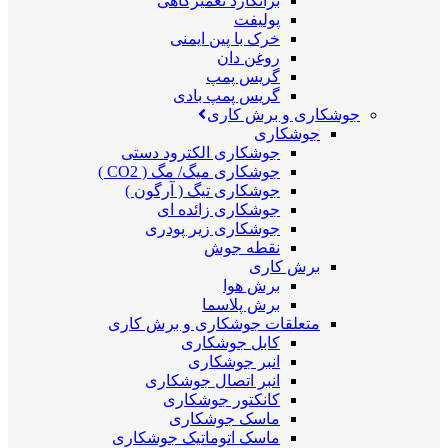
برانکارد تعمیرگاهی
پولیفت
خرک با پین ایمنی
روغن دان
گریس پمپ
گریس پمپ بادی
جوشکاری و برش کاری
جوشکاری
جوشکاری الکترود دستی
جوشکاری میگ/ مگ ( CO2 )
جوشکاری تیگ ( آرگون )
جوشکاری زائده ای
جوشکاری زیر پودری
نقطه جوش
برش کاری
برش هوا
برش پلاسما
متعلقات جوشکاری و برش کاری
کابل جوشکاری
انبر جوشکاری
انبر اتصال جوشکاری
کانکتور جوشکاری
ماسک جوشکاری
ماسک اتوماتیک جوشکاری