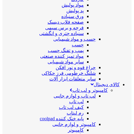
مواد پولیش
پد پولیش
ورق سنباده
صفحه فلاپ دیسک
فرچه و برس سیمی
سنباده چتری و انگشتی
چسب و مواد شیمیایی
چسب
پمپ و تفنگ چسب
مواد تمیز کننده صنعتی
سایر مواد شیمیایی
چراغ قوه و نور افکن
شلنگ خرطومی فرز حکاکی
سایر متعلقات ابزار آلات
کالای دیجیتال
کامپیوتر و لپ تاپ
لپ تاپ و لوازم جانبی
لپ تاپ
کیف لپ تاپ
رم لپتاپ
پایه خنک کننده coolpad
کامپیوتر و لوازم جانبی
کامپیوتر