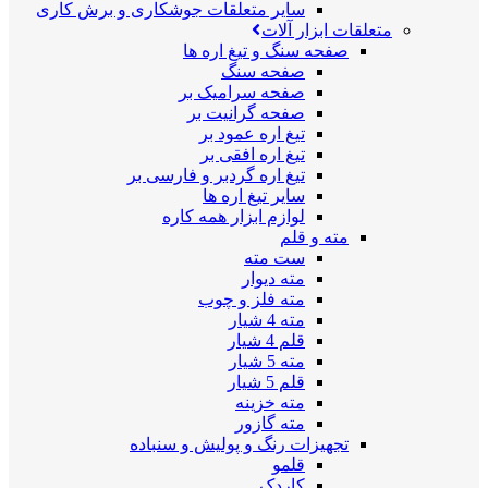
سایر متعلقات جوشکاری و برش کاری
متعلقات ابزار آلات
صفحه سنگ و تیغ اره ها
صفحه سنگ
صفحه سرامیک بر
صفحه گرانیت بر
تیغ اره عمود بر
تیغ اره افقی بر
تیغ اره گردبر و فارسی بر
سایر تیغ اره ها
لوازم ابزار همه کاره
مته و قلم
ست مته
مته دیوار
مته فلز و چوب
مته 4 شیار
قلم 4 شیار
مته 5 شیار
قلم 5 شیار
مته خزینه
مته گازور
تجهیزات رنگ و پولیش و سنباده
قلمو
کاردک