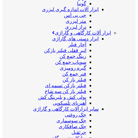
گونیا
ابزار آلات اندازه گیری لیزری
جی پی اس
متر لیزری
تراز لیزری
ابزار آلات کارگاهی و گاراژی
ابزار دستی های گاراژی
آچار فیلر
انبر قفلی فیلتر بازکن
رینگ جمع کن
سوپاپ جمع کن
گیره رومیزی
فنر جمع کن
فیلتر باز کن
فیلتر بازکن تسمه ای
فیلتر باز کن سه شاخ
پولی کش و بلبرینگ کش
آهنربای تلسکوپی
سایر ابزارآلات کارگاهی و گاراژی
جک روغنی
جک سوسماری
جک صافکاری
جرثقیل