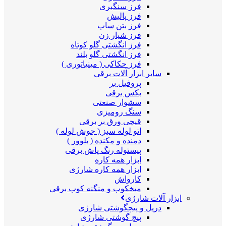
فرز سنگبری
فرز پالیش
فرز بتن ساب
فرز شیار زن
فرز انگشتی گلو کوتاه
فرز انگشتی گلو بلند
فرز حکاکی ( مینیاتوری )
سایر ابزار آلات برقی
پروفیل بر
بکس برقی
سشوار صنعتی
سنگ رومیزی
قیچی ورق بر برقی
اتو لوله سبز ( جوش لوله )
دمنده و مکنده ( بلوور )
پیستوله رنگ پاش برقی
ابزار همه کاره
ابزار همه کاره شارژی
کارواش
میخکوب و منگنه کوب برقی
ابزار آلات شارژی
دریل و پیچگوشتی شارژی
پیچ گوشتی شارژی