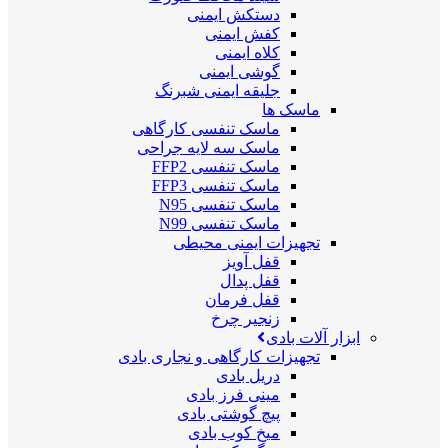
دستکش ایمنی
کفش ایمنی
کلاه ایمنی
گوشی ایمنی
جلیقه ایمنی شبرنگ
ماسک ها
ماسک تنفسی کارگاهی
ماسک سه لایه جراحی
ماسک تنفسی FFP2
ماسک تنفسی FFP3
ماسک تنفسی N95
ماسک تنفسی N99
تجهیزات ایمنی محیطی
قفل آویز
قفل پدال
قفل فرمان
زنجیر چرخ
ابزار آلات بادی
تجهیزات کارگاهی و نجاری بادی
دریل بادی
مینی فرز بادی
پیچ گوشتی بادی
میخ کوب بادی