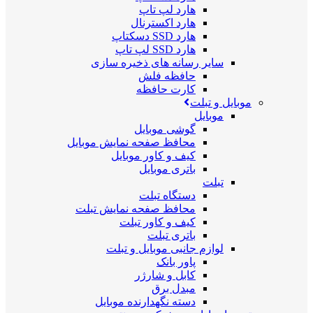
هارد لپ تاپ
هارد اکسترنال
هارد SSD دسکتاپ
هارد SSD لپ تاپ
سایر رسانه های ذخیره سازی
حافظه فلش
کارت حافظه
موبایل و تبلت
موبایل
گوشی موبایل
محافظ صفحه نمایش موبایل
کیف و کاور موبایل
باتری موبایل
تبلت
دستگاه تبلت
محافظ صفحه نمایش تبلت
کیف و کاور تبلت
باتری تبلت
لوازم جانبی موبایل و تبلت
پاور بانک
کابل و شارژر
مبدل برق
دسته نگهدارنده موبایل