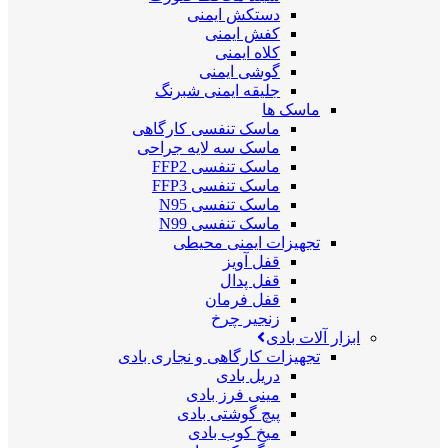
دستکش ایمنی
کفش ایمنی
کلاه ایمنی
گوشی ایمنی
جلیقه ایمنی شبرنگ
ماسک ها
ماسک تنفسی کارگاهی
ماسک سه لایه جراحی
ماسک تنفسی FFP2
ماسک تنفسی FFP3
ماسک تنفسی N95
ماسک تنفسی N99
تجهیزات ایمنی محیطی
قفل آویز
قفل پدال
قفل فرمان
زنجیر چرخ
ابزار آلات بادی
تجهیزات کارگاهی و نجاری بادی
دریل بادی
مینی فرز بادی
پیچ گوشتی بادی
میخ کوب بادی