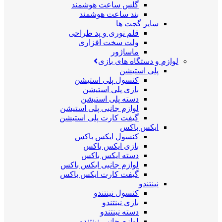
گلس ساعت هوشمند
بند ساعت هوشمند
سایر گجت ها
قلم نوری و پد طراحی
ولت سخت افزاری
ماساژور
لوازم و دستگاه های بازی
پلی استیشن
کنسول پلی استیشن
بازی پلی استیشن
دسته پلی استیشن
لوازم جانبی پلی استیشن
گیفت کارت پلی استیشن
ایکس باکس
کنسول ایکس باکس
بازی ایکس باکس
دسته ایکس باکس
لوازم جانبی ایکس باکس
گیفت کارت ایکس باکس
نینتندو
کنسول نینتندو
بازی نینتندو
دسته نینتندو
لوازم جانبی نینتندو