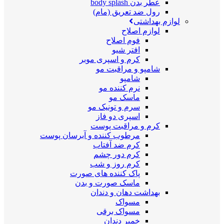
عطر بدن body splash
رول ضد تعریق (مام)
لوازم بهداشتی
لوازم اصلاح
فوم اصلاح
افتر شیو
کرم و اسپری موبر
شامپو و مراقبت مو
شامپو
نرم کننده مو
ماسک مو
سرم و تونیک مو
اسپری دو فاز
کرم و مراقبت پوست
مرطوب کننده و آبرسان پوست
کرم ضد آفتاب
کرم دور چشم
کرم روز و شب
پاک کننده های صورت
ماسک صورت و بدن
بهداشت دهان و دندان
مسواک
مسواک برقی
خمیر دندان