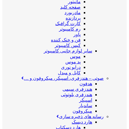
مانیتور
صفحه کلید
مادربورد
پردازنده
کارت گرافیک
رم کامپیوتر
پاور
فن و خنک کننده
کیس کامپیوتر
سایر لوازم جانبی کامپیوتر
موس
پد موس
درایو نوری
کابل و مبدل
صوتی
–
هندزفری، اسپیکر، میکروفون و …
هدفون
هندزفری سیمی
هندزفری بلوتوثی
اسپیکر
ساندبار
میکروفون
رسانه های ذخیره سازی
هارد دیسک
هارد دسکتاپ