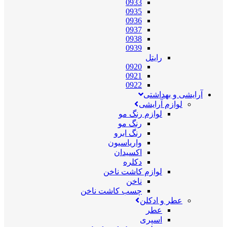
0933
0935
0936
0937
0938
0939
رایتل
0920
0921
0922
آرایشی و بهداشتی
لوازم آرایشی
لوازم رنگ مو
رنگ مو
رنگ ابرو
واریاسیون
اکسیدان
دکلره
لوازم کاشت ناخن
ناخن
چسب کاشت ناخن
عطر و ادکلن
عطر
اسپری