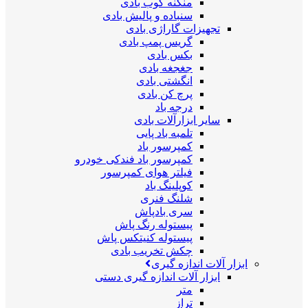
منگنه کوب بادی
سنباده و پالیش بادی
تجهیزات گاراژی بادی
گریس پمپ بادی
بکس بادی
جغجغه بادی
انگشتی بادی
پرچ کن بادی
درجه باد
سایر ابزارآلات بادی
تلمبه باد پایی
کمپرسور باد
کمپرسور باد فندکی خودرو
فیلتر هوای کمپرسور
کوپلینگ باد
شلنگ فنری
سری بادپاش
پیستوله رنگ پاش
پیستوله کنیتکس پاش
چکش تخریب بادی
ابزار آلات اندازه گیری
ابزار آلات اندازه گیری دستی
متر
تراز