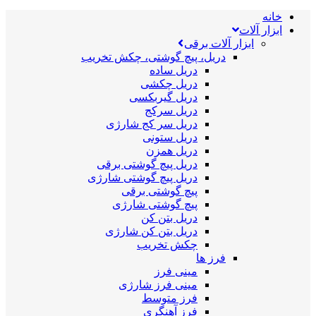
خانه
ابزار آلات
ابزار آلات برقی
دریل، پیچ گوشتی، چکش تخریب
دریل ساده
دریل چکشی
دریل گیربکسی
دریل سرکج
دریل سر کج شارژی
دریل ستونی
دریل همزن
دریل پیچ گوشتی برقی
دریل پیچ گوشتی شارژی
پیچ گوشتی برقی
پیچ گوشتی شارژی
دریل بتن کن
دریل بتن کن شارژی
چکش تخریب
فرز ها
مینی فرز
مینی فرز شارژی
فرز متوسط
فرز آهنگری