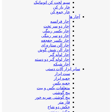
سیم لخت کن اتوماتیک
خار باز کن
خار جمع کن
آچار ها
آچار فرانسه
آچار دو سر تخت
آچار یکسر رینگی
آچار دو سر رینگی
آچار یکسر جغجغه
آچار آلن ستاره ای
آچار آلن شش گوش
آچار لوله گیر
آچار لوله گیر دو دسته
آچار شبکه
سایر ابزار آلات دستی
ست ابزار
جعبه ابزار
جعبه بکس
متعلقات بکس و بیت
پیچ گوشتی
پیچ گوشتی ضربه خور
فاز متر
چکش دو شاخ
چکش مهندسی