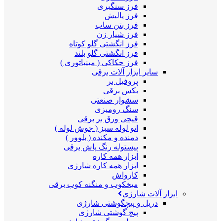
فرز سنگبری
فرز پالیش
فرز بتن ساب
فرز شیار زن
فرز انگشتی گلو کوتاه
فرز انگشتی گلو بلند
فرز حکاکی ( مینیاتوری )
سایر ابزار آلات برقی
پروفیل بر
بکس برقی
سشوار صنعتی
سنگ رومیزی
قیچی ورق بر برقی
اتو لوله سبز ( جوش لوله )
دمنده و مکنده ( بلوور )
پیستوله رنگ پاش برقی
ابزار همه کاره
ابزار همه کاره شارژی
کارواش
میخکوب و منگنه کوب برقی
ابزار آلات شارژی
دریل و پیچگوشتی شارژی
پیچ گوشتی شارژی