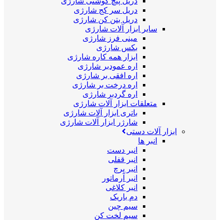
دریل پیچ گوشتی شارژی
دریل سر کج شارژی
دریل بتن کن شارژی
سایر ابزار آلات شارژی
مینی فرز شارژی
بکس شارژی
ابزار همه کاره شارژی
اره عمودبر شارژی
اره افقی بر شارژی
اره درخت بر شارژی
اره گردبر شارژی
متعلقات ابزار آلات شارژی
باتری ابزار آلات شارژی
شارژر ابزار آلات شارژی
ابزار آلات دستی
انبر ها
انبر دست
انبر قفلی
انبر پرچ
انبر آرماتور
انبر کلاغی
دم باریک
سیم چین
سیم لخت کن