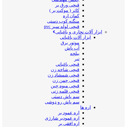
قیچی ورق بر
کاتر ( موکت بر )
کمان اره
منگنه کوب دستی
قیچی لوله سبز pvc
ابزار آلات نجاری و باغبانی
ابزار آلات باغبانی
موتور برق
آب پاش
بیلچه
تبر
قیچی باغبانی
قیچی شاخه زن
قیچی شمشاد زن
قیچی چمن زن
قیچی میوه چین
قیچی قلمه زنی
سم پاش دستی
سم پاش رو دوشی
اره ها
اره عمود بر
اره عمودبر شارژی
اره افقی بر