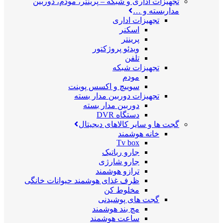
تجهیزات اداری و شبکه
–
پرینتر، مودم، دوربین
مداربسته و …
تجهیزات اداری
اسکنر
پرینتر
ویدئو پروژکتور
تلفن
تجهیزات شبکه
مودم
سوییچ و اکسس پوینت
تجهیزات دوربین مدار بسته
دوربین مدار بسته
دستگاه DVR
گجت ها و سایر کالاهای دیجیتال
خانه هوشمند
Tv box
جارو رباتیک
جارو شارژی
ترازو هوشمند
ظرف غذای هوشمند حیوانات خانگی
مخلوط کن
گجت های پوشیدنی
مچ بند هوشمند
ساعت هوشمند