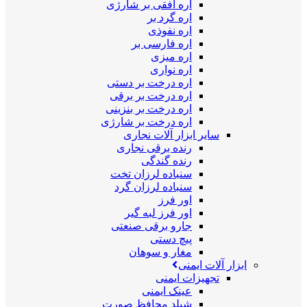
اره افقی بر شارژی
اره گرد بر
اره نفوذی
اره فارسی بر
اره میزی
اره نواری
اره درخت بر دستی
اره درخت بر برقی
اره درخت بر بنزینی
اره درخت بر شارژی
سایر ابزار آلات نجاری
رنده برقی نجاری
رنده گندگی
سنباده لرزان تخت
سنباده لرزان گرد
اور فرز
اور فرز لبه گیر
جارو برقی صنعتی
پیچ دستی
مغار و سوهان
ابزار آلات ایمنی
تجهیزات ایمنی
عینک ایمنی
شیلد محافظ صورت