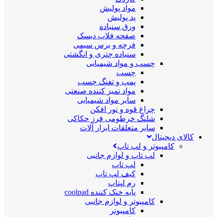
مواد پولیش
پد پولیش
ورق سنباده
صفحه فلاپ دیسک
فرچه و برس سیمی
سنباده چتری و انگشتی
چسب و مواد شیمیایی
چسب
پمپ و تفنگ چسب
مواد تمیز کننده صنعتی
سایر مواد شیمیایی
چراغ قوه و نور افکن
شلنگ خرطومی فرز حکاکی
سایر متعلقات ابزار آلات
کالای دیجیتال
کامپیوتر و لپ تاپ
لپ تاپ و لوازم جانبی
لپ تاپ
کیف لپ تاپ
رم لپتاپ
پایه خنک کننده coolpad
کامپیوتر و لوازم جانبی
کامپیوتر