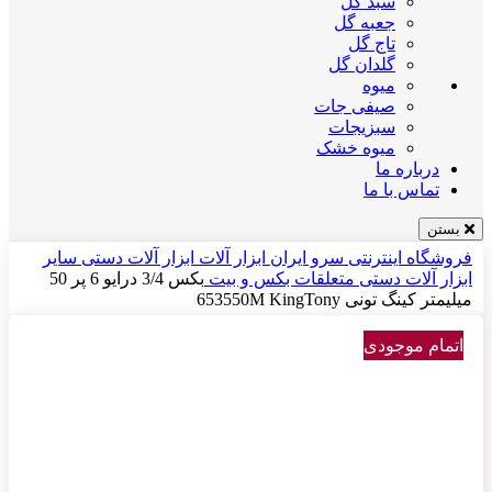
سبد گل
جعبه گل
تاج گل
گلدان گل
میوه
صیفی جات
سبزیجات
میوه خشک
درباره ما
تماس با ما
بستن
فروشگاه اینترنتی سرو ایران
ابزار آلات
ابزار آلات دستی
سایر
ابزار آلات دستی
متعلقات بکس و بیت
بکس 3/4 درایو 6 پر 50
میلیمتر کینگ تونی 653550M KingTony
اتمام موجودی