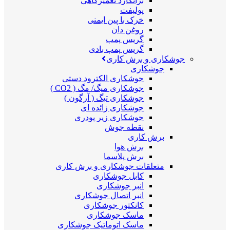
برانکارد تعمیرگاهی
پولیفت
خرک با پین ایمنی
روغن دان
گریس پمپ
گریس پمپ بادی
جوشکاری و برش کاری
جوشکاری
جوشکاری الکترود دستی
جوشکاری میگ/ مگ ( CO2 )
جوشکاری تیگ ( آرگون )
جوشکاری زائده ای
جوشکاری زیر پودری
نقطه جوش
برش کاری
برش هوا
برش پلاسما
متعلقات جوشکاری و برش کاری
کابل جوشکاری
انبر جوشکاری
انبر اتصال جوشکاری
کانکتور جوشکاری
ماسک جوشکاری
ماسک اتوماتیک جوشکاری