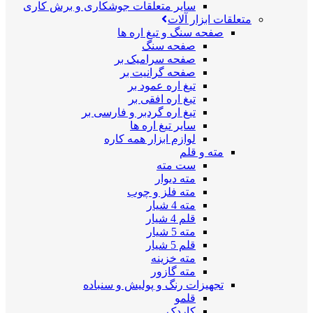
سایر متعلقات جوشکاری و برش کاری
متعلقات ابزار آلات
صفحه سنگ و تیغ اره ها
صفحه سنگ
صفحه سرامیک بر
صفحه گرانیت بر
تیغ اره عمود بر
تیغ اره افقی بر
تیغ اره گردبر و فارسی بر
سایر تیغ اره ها
لوازم ابزار همه کاره
مته و قلم
ست مته
مته دیوار
مته فلز و چوب
مته 4 شیار
قلم 4 شیار
مته 5 شیار
قلم 5 شیار
مته خزینه
مته گازور
تجهیزات رنگ و پولیش و سنباده
قلمو
کاردک