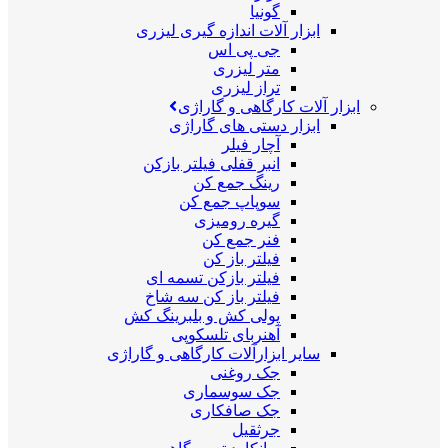
گونیا
ابزار آلات اندازه گیری لیزری
جی پی اس
متر لیزری
تراز لیزری
ابزار آلات کارگاهی و گاراژی
ابزار دستی های گاراژی
آچار فیلر
انبر قفلی فیلتر بازکن
رینگ جمع کن
سوپاپ جمع کن
گیره رومیزی
فنر جمع کن
فیلتر باز کن
فیلتر بازکن تسمه ای
فیلتر باز کن سه شاخ
پولی کش و بلبرینگ کش
آهنربای تلسکوپی
سایر ابزارآلات کارگاهی و گاراژی
جک روغنی
جک سوسماری
جک صافکاری
جرثقیل