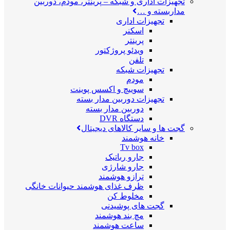
تجهیزات اداری و شبکه
–
پرینتر، مودم، دوربین
مداربسته و …
تجهیزات اداری
اسکنر
پرینتر
ویدئو پروژکتور
تلفن
تجهیزات شبکه
مودم
سوییچ و اکسس پوینت
تجهیزات دوربین مدار بسته
دوربین مدار بسته
دستگاه DVR
گجت ها و سایر کالاهای دیجیتال
خانه هوشمند
Tv box
جارو رباتیک
جارو شارژی
ترازو هوشمند
ظرف غذای هوشمند حیوانات خانگی
مخلوط کن
گجت های پوشیدنی
مچ بند هوشمند
ساعت هوشمند