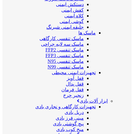
دستکش ایمنی
کفش ایمنی
کلاه ایمنی
گوشی ایمنی
جلیقه ایمنی شبرنگ
ماسک ها
ماسک تنفسی کارگاهی
ماسک سه لایه جراحی
ماسک تنفسی FFP2
ماسک تنفسی FFP3
ماسک تنفسی N95
ماسک تنفسی N99
تجهیزات ایمنی محیطی
قفل آویز
قفل پدال
قفل فرمان
زنجیر چرخ
ابزار آلات بادی
تجهیزات کارگاهی و نجاری بادی
دریل بادی
مینی فرز بادی
پیچ گوشتی بادی
میخ کوب بادی