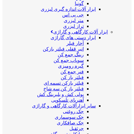
گونیا
ابزار آلات اندازه گیری لیزری
جی پی اس
متر لیزری
تراز لیزری
ابزار آلات کارگاهی و گاراژی
ابزار دستی های گاراژی
آچار فیلر
انبر قفلی فیلتر بازکن
رینگ جمع کن
سوپاپ جمع کن
گیره رومیزی
فنر جمع کن
فیلتر باز کن
فیلتر بازکن تسمه ای
فیلتر باز کن سه شاخ
پولی کش و بلبرینگ کش
آهنربای تلسکوپی
سایر ابزارآلات کارگاهی و گاراژی
جک روغنی
جک سوسماری
جک صافکاری
جرثقیل