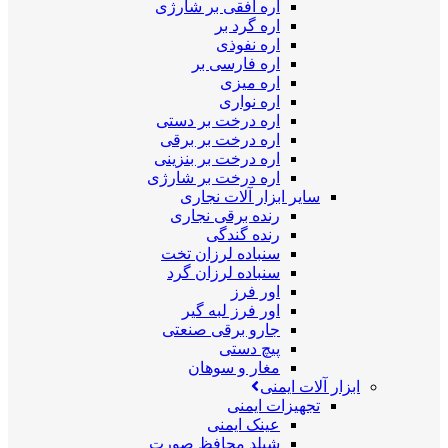
اره افقی بر شارژی
اره گرد بر
اره نفوذی
اره فارسی بر
اره میزی
اره نواری
اره درخت بر دستی
اره درخت بر برقی
اره درخت بر بنزینی
اره درخت بر شارژی
سایر ابزار آلات نجاری
رنده برقی نجاری
رنده گندگی
سنباده لرزان تخت
سنباده لرزان گرد
اور فرز
اور فرز لبه گیر
جارو برقی صنعتی
پیچ دستی
مغار و سوهان
ابزار آلات ایمنی
تجهیزات ایمنی
عینک ایمنی
شیلد محافظ صورت