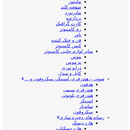
مانیتور
صفحه کلید
مادربورد
پردازنده
کارت گرافیک
رم کامپیوتر
پاور
فن و خنک کننده
کیس کامپیوتر
سایر لوازم جانبی کامپیوتر
موس
پد موس
درایو نوری
کابل و مبدل
صوتی
–
هندزفری، اسپیکر، میکروفون و …
هدفون
هندزفری سیمی
هندزفری بلوتوثی
اسپیکر
ساندبار
میکروفون
رسانه های ذخیره سازی
هارد دیسک
هارد دسکتاپ