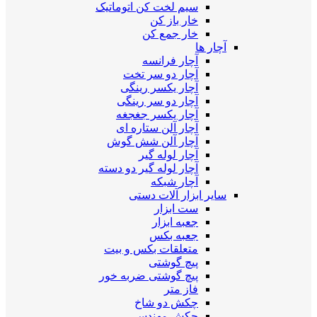
سیم لخت کن اتوماتیک
خار باز کن
خار جمع کن
آچار ها
آچار فرانسه
آچار دو سر تخت
آچار یکسر رینگی
آچار دو سر رینگی
آچار یکسر جغجغه
آچار آلن ستاره ای
آچار آلن شش گوش
آچار لوله گیر
آچار لوله گیر دو دسته
آچار شبکه
سایر ابزار آلات دستی
ست ابزار
جعبه ابزار
جعبه بکس
متعلقات بکس و بیت
پیچ گوشتی
پیچ گوشتی ضربه خور
فاز متر
چکش دو شاخ
چکش مهندسی