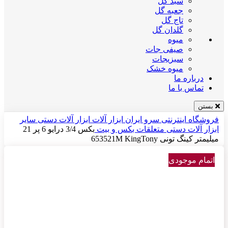
سبد گل
جعبه گل
تاج گل
گلدان گل
میوه
صیفی جات
سبزیجات
میوه خشک
درباره ما
تماس با ما
بستن
فروشگاه اینترنتی سرو ایران
ابزار آلات
ابزار آلات دستی
سایر
ابزار آلات دستی
متعلقات بکس و بیت
بکس 3/4 درایو 6 پر 21
میلیمتر کینگ تونی 653521M KingTony
اتمام موجودی