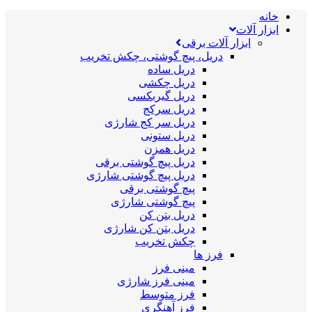
خانه
ابزار آلات
ابزار آلات برقی
دریل، پیچ گوشتی، چکش تخریب
دریل ساده
دریل چکشی
دریل گیربکسی
دریل سرکج
دریل سر کج شارژی
دریل ستونی
دریل همزن
دریل پیچ گوشتی برقی
دریل پیچ گوشتی شارژی
پیچ گوشتی برقی
پیچ گوشتی شارژی
دریل بتن کن
دریل بتن کن شارژی
چکش تخریب
فرز ها
مینی فرز
مینی فرز شارژی
فرز متوسط
فرز آهنگری