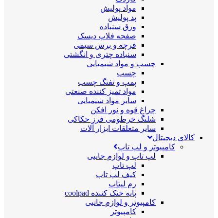
مواد پولیش
پد پولیش
ورق سنباده
صفحه فلاپ دیسک
فرچه و برس سیمی
سنباده چتری و انگشتی
چسب و مواد شیمیایی
چسب
پمپ و تفنگ چسب
مواد تمیز کننده صنعتی
سایر مواد شیمیایی
چراغ قوه و نور افکن
شلنگ خرطومی فرز حکاکی
سایر متعلقات ابزار آلات
کالای دیجیتال
کامپیوتر و لپ تاپ
لپ تاپ و لوازم جانبی
لپ تاپ
کیف لپ تاپ
رم لپتاپ
پایه خنک کننده coolpad
کامپیوتر و لوازم جانبی
کامپیوتر