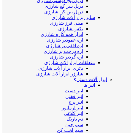
دریل پیچ گوشتی شارژی
دریل سر کج شارژی
دریل بتن کن شارژی
سایر ابزار آلات شارژی
مینی فرز شارژی
بکس شارژی
ابزار همه کاره شارژی
اره عمودبر شارژی
اره افقی بر شارژی
اره درخت بر شارژی
اره گردبر شارژی
متعلقات ابزار آلات شارژی
باتری ابزار آلات شارژی
شارژر ابزار آلات شارژی
ابزار آلات دستی
انبر ها
انبر دست
انبر قفلی
انبر پرچ
انبر آرماتور
انبر کلاغی
دم باریک
سیم چین
سیم لخت کن