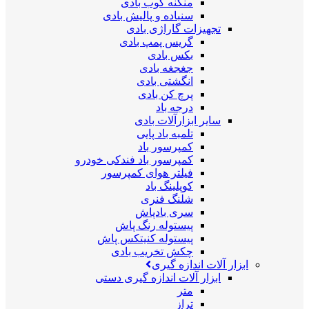
منگنه کوب بادی
سنباده و پالیش بادی
تجهیزات گاراژی بادی
گریس پمپ بادی
بکس بادی
جغجغه بادی
انگشتی بادی
پرچ کن بادی
درجه باد
سایر ابزارآلات بادی
تلمبه باد پایی
کمپرسور باد
کمپرسور باد فندکی خودرو
فیلتر هوای کمپرسور
کوپلینگ باد
شلنگ فنری
سری بادپاش
پیستوله رنگ پاش
پیستوله کنیتکس پاش
چکش تخریب بادی
ابزار آلات اندازه گیری
ابزار آلات اندازه گیری دستی
متر
تراز