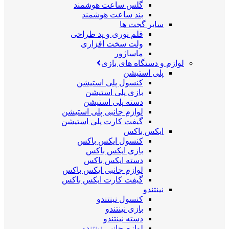
گلس ساعت هوشمند
بند ساعت هوشمند
سایر گجت ها
قلم نوری و پد طراحی
ولت سخت افزاری
ماساژور
لوازم و دستگاه های بازی
پلی استیشن
کنسول پلی استیشن
بازی پلی استیشن
دسته پلی استیشن
لوازم جانبی پلی استیشن
گیفت کارت پلی استیشن
ایکس باکس
کنسول ایکس باکس
بازی ایکس باکس
دسته ایکس باکس
لوازم جانبی ایکس باکس
گیفت کارت ایکس باکس
نینتندو
کنسول نینتندو
بازی نینتندو
دسته نینتندو
لوازم جانبی نینتندو