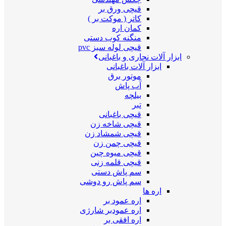
قیچی ورق بر
کاتر ( موکت بر )
کمان اره
منگنه کوب دستی
قیچی لوله سبز pvc
ابزار آلات نجاری و باغبانی
ابزار آلات باغبانی
موتور برق
آب پاش
بیلچه
تبر
قیچی باغبانی
قیچی شاخه زن
قیچی شمشاد زن
قیچی چمن زن
قیچی میوه چین
قیچی قلمه زنی
سم پاش دستی
سم پاش رو دوشی
اره ها
اره عمود بر
اره عمودبر شارژی
اره افقی بر