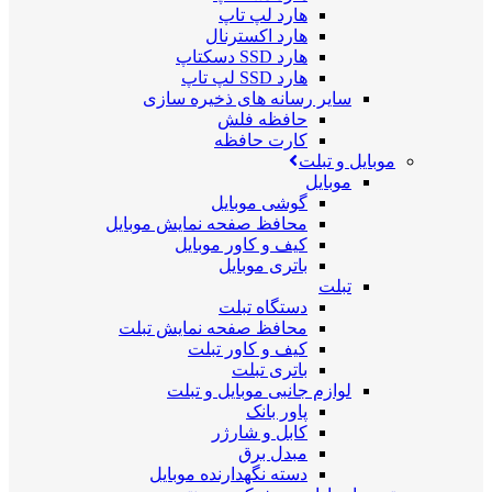
هارد لپ تاپ
هارد اکسترنال
هارد SSD دسکتاپ
هارد SSD لپ تاپ
سایر رسانه های ذخیره سازی
حافظه فلش
کارت حافظه
موبایل و تبلت
موبایل
گوشی موبایل
محافظ صفحه نمایش موبایل
کیف و کاور موبایل
باتری موبایل
تبلت
دستگاه تبلت
محافظ صفحه نمایش تبلت
کیف و کاور تبلت
باتری تبلت
لوازم جانبی موبایل و تبلت
پاور بانک
کابل و شارژر
مبدل برق
دسته نگهدارنده موبایل