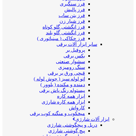
فرز سنگبری
فرز پالیش
فرز بتن ساب
فرز شیار زن
فرز انگشتی گلو کوتاه
فرز انگشتی گلو بلند
فرز حکاکی ( مینیاتوری )
سایر ابزار آلات برقی
پروفیل بر
بکس برقی
سشوار صنعتی
سنگ رومیزی
قیچی ورق بر برقی
اتو لوله سبز ( جوش لوله )
دمنده و مکنده ( بلوور )
پیستوله رنگ پاش برقی
ابزار همه کاره
ابزار همه کاره شارژی
کارواش
میخکوب و منگنه کوب برقی
ابزار آلات شارژی
دریل و پیچگوشتی شارژی
پیچ گوشتی شارژی