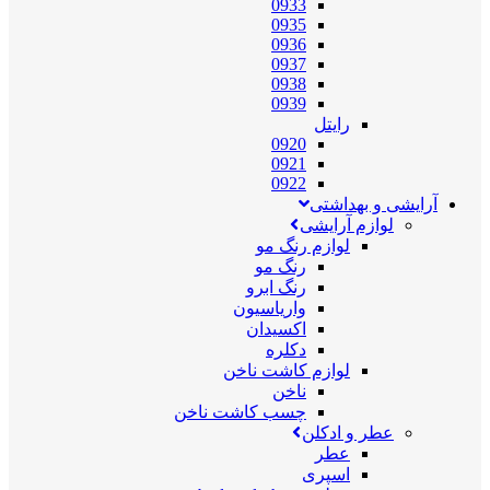
0933
0935
0936
0937
0938
0939
رایتل
0920
0921
0922
آرایشی و بهداشتی
لوازم آرایشی
لوازم رنگ مو
رنگ مو
رنگ ابرو
واریاسیون
اکسیدان
دکلره
لوازم کاشت ناخن
ناخن
چسب کاشت ناخن
عطر و ادکلن
عطر
اسپری