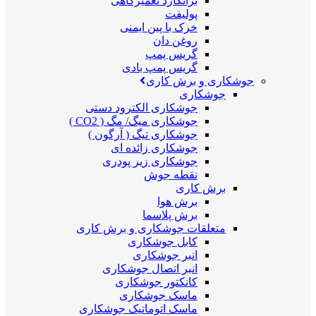
برانکارد تعمیرگاهی
پولیفت
خرک با پین ایمنی
روغن دان
گریس پمپ
گریس پمپ بادی
جوشکاری و برش کاری
جوشکاری
جوشکاری الکترود دستی
جوشکاری میگ/ مگ ( CO2 )
جوشکاری تیگ ( آرگون )
جوشکاری زائده ای
جوشکاری زیر پودری
نقطه جوش
برش کاری
برش هوا
برش پلاسما
متعلقات جوشکاری و برش کاری
کابل جوشکاری
انبر جوشکاری
انبر اتصال جوشکاری
کانکتور جوشکاری
ماسک جوشکاری
ماسک اتوماتیک جوشکاری