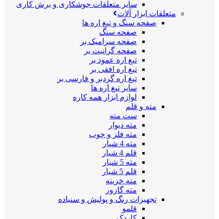
سایر متعلقات جوشکاری و برش کاری
متعلقات ابزار آلات
صفحه سنگ و تیغ اره ها
صفحه سنگ
صفحه سرامیک بر
صفحه گرانیت بر
تیغ اره عمود بر
تیغ اره افقی بر
تیغ اره گردبر و فارسی بر
سایر تیغ اره ها
لوازم ابزار همه کاره
مته و قلم
ست مته
مته دیوار
مته فلز و چوب
مته 4 شیار
قلم 4 شیار
مته 5 شیار
قلم 5 شیار
مته خزینه
مته گازور
تجهیزات رنگ و پولیش و سنباده
قلمو
کاردک