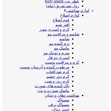
عطر بدن body splash
رول ضد تعریق (مام)
لوازم بهداشتی
لوازم اصلاح
فوم اصلاح
افتر شیو
کرم و اسپری موبر
شامپو و مراقبت مو
شامپو
نرم کننده مو
ماسک مو
سرم و تونیک مو
اسپری دو فاز
کرم و مراقبت پوست
مرطوب کننده و آبرسان پوست
کرم ضد آفتاب
کرم دور چشم
کرم روز و شب
پاک کننده های صورت
ماسک صورت و بدن
بهداشت دهان و دندان
مسواک
مسواک برقی
خمیر دندان