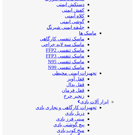
دستکش ایمنی
کفش ایمنی
کلاه ایمنی
گوشی ایمنی
جلیقه ایمنی شبرنگ
ماسک ها
ماسک تنفسی کارگاهی
ماسک سه لایه جراحی
ماسک تنفسی FFP2
ماسک تنفسی FFP3
ماسک تنفسی N95
ماسک تنفسی N99
تجهیزات ایمنی محیطی
قفل آویز
قفل پدال
قفل فرمان
زنجیر چرخ
ابزار آلات بادی
تجهیزات کارگاهی و نجاری بادی
دریل بادی
مینی فرز بادی
پیچ گوشتی بادی
میخ کوب بادی