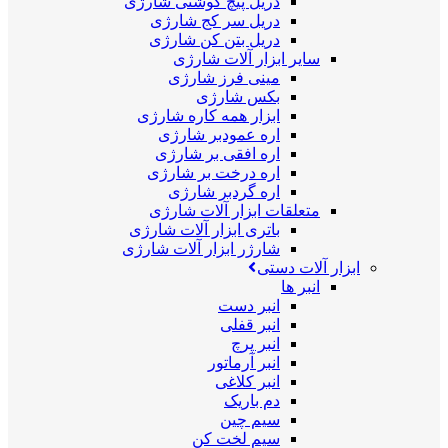
دریل پیچ گوشتی شارژی
دریل سر کج شارژی
دریل بتن کن شارژی
سایر ابزار آلات شارژی
مینی فرز شارژی
بکس شارژی
ابزار همه کاره شارژی
اره عمودبر شارژی
اره افقی بر شارژی
اره درخت بر شارژی
اره گردبر شارژی
متعلقات ابزار آلات شارژی
باتری ابزار آلات شارژی
شارژر ابزار آلات شارژی
ابزار آلات دستی
انبر ها
انبر دست
انبر قفلی
انبر پرچ
انبر آرماتور
انبر کلاغی
دم باریک
سیم چین
سیم لخت کن