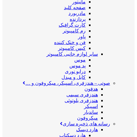
مانیتور
صفحه کلید
مادربورد
پردازنده
کارت گرافیک
رم کامپیوتر
پاور
فن و خنک کننده
کیس کامپیوتر
سایر لوازم جانبی کامپیوتر
موس
پد موس
درایو نوری
کابل و مبدل
صوتی
–
هندزفری، اسپیکر، میکروفون و …
هدفون
هندزفری سیمی
هندزفری بلوتوثی
اسپیکر
ساندبار
میکروفون
رسانه های ذخیره سازی
هارد دیسک
هارد دسکتاپ