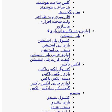
گلس ساعت هوشمند
بند ساعت هوشمند
سایر گجت ها
قلم نوری و پد طراحی
ولت سخت افزاری
ماساژور
لوازم و دستگاه های بازی
پلی استیشن
کنسول پلی استیشن
بازی پلی استیشن
دسته پلی استیشن
لوازم جانبی پلی استیشن
گیفت کارت پلی استیشن
ایکس باکس
کنسول ایکس باکس
بازی ایکس باکس
دسته ایکس باکس
لوازم جانبی ایکس باکس
گیفت کارت ایکس باکس
نینتندو
کنسول نینتندو
بازی نینتندو
دسته نینتندو
لوازم جانبی نینتندو