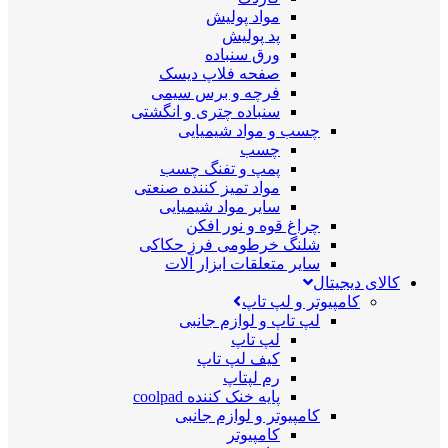
مواد پولیش
پد پولیش
ورق سنباده
صفحه فلاپ دیسک
فرچه و برس سیمی
سنباده چتری و انگشتی
چسب و مواد شیمیایی
چسب
پمپ و تفنگ چسب
مواد تمیز کننده صنعتی
سایر مواد شیمیایی
چراغ قوه و نور افکن
شلنگ خرطومی فرز حکاکی
سایر متعلقات ابزار آلات
کالای دیجیتال
کامپیوتر و لپ تاپ
لپ تاپ و لوازم جانبی
لپ تاپ
کیف لپ تاپ
رم لپتاپ
پایه خنک کننده coolpad
کامپیوتر و لوازم جانبی
کامپیوتر