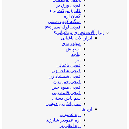
قیچی ورق بر
کاتر ( موکت بر )
کمان اره
منگنه کوب دستی
قیچی لوله سبز pvc
ابزار آلات نجاری و باغبانی
ابزار آلات باغبانی
موتور برق
آب پاش
بیلچه
تبر
قیچی باغبانی
قیچی شاخه زن
قیچی شمشاد زن
قیچی چمن زن
قیچی میوه چین
قیچی قلمه زنی
سم پاش دستی
سم پاش رو دوشی
اره ها
اره عمود بر
اره عمودبر شارژی
اره افقی بر