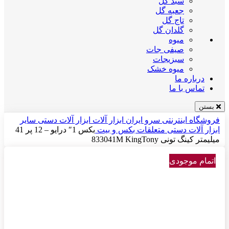
سبد گل
جعبه گل
تاج گل
گلدان گل
میوه
صیفی جات
سبزیجات
میوه خشک
درباره ما
تماس با ما
بستن
فروشگاه اینترنتی سرو ایران
ابزار آلات
ابزار آلات دستی
سایر
ابزار آلات دستی
متعلقات بکس و بیت
بکس 1″ درایو – 12 پر 41
میلیمتر کینگ تونی 833041M KingTony
اتمام موجودی