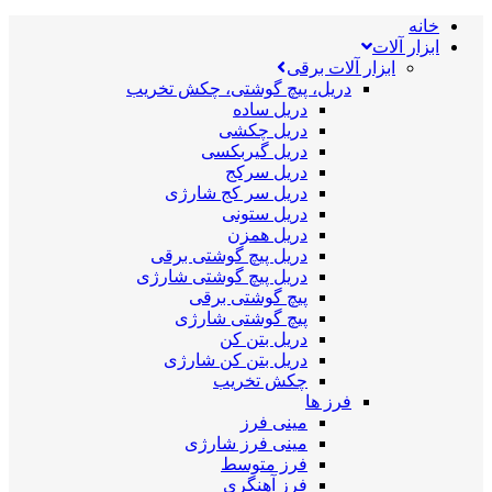
خانه
ابزار آلات
ابزار آلات برقی
دریل، پیچ گوشتی، چکش تخریب
دریل ساده
دریل چکشی
دریل گیربکسی
دریل سرکج
دریل سر کج شارژی
دریل ستونی
دریل همزن
دریل پیچ گوشتی برقی
دریل پیچ گوشتی شارژی
پیچ گوشتی برقی
پیچ گوشتی شارژی
دریل بتن کن
دریل بتن کن شارژی
چکش تخریب
فرز ها
مینی فرز
مینی فرز شارژی
فرز متوسط
فرز آهنگری