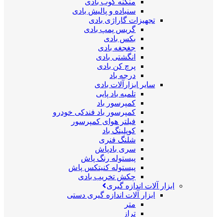
منگنه کوب بادی
سنباده و پالیش بادی
تجهیزات گاراژی بادی
گریس پمپ بادی
بکس بادی
جغجغه بادی
انگشتی بادی
پرچ کن بادی
درجه باد
سایر ابزارآلات بادی
تلمبه باد پایی
کمپرسور باد
کمپرسور باد فندکی خودرو
فیلتر هوای کمپرسور
کوپلینگ باد
شلنگ فنری
سری بادپاش
پیستوله رنگ پاش
پیستوله کنیتکس پاش
چکش تخریب بادی
ابزار آلات اندازه گیری
ابزار آلات اندازه گیری دستی
متر
تراز