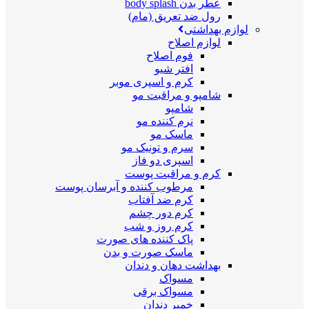
عطر بدن body splash
رول ضد تعریق (مام)
لوازم بهداشتی
لوازم اصلاح
فوم اصلاح
افتر شیو
کرم و اسپری موبر
شامپو و مراقبت مو
شامپو
نرم کننده مو
ماسک مو
سرم و تونیک مو
اسپری دو فاز
کرم و مراقبت پوست
مرطوب کننده و آبرسان پوست
کرم ضد آفتاب
کرم دور چشم
کرم روز و شب
پاک کننده های صورت
ماسک صورت و بدن
بهداشت دهان و دندان
مسواک
مسواک برقی
خمیر دندان