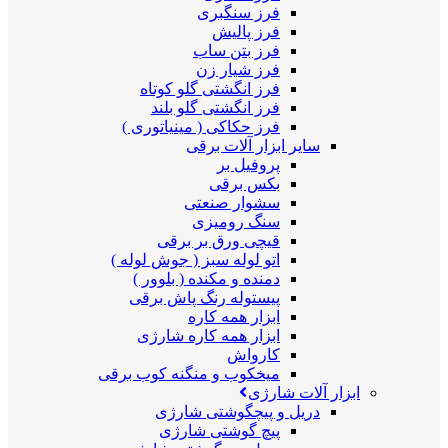
فرز سنگبری
فرز پالیش
فرز بتن ساب
فرز شیار زن
فرز انگشتی گلو کوتاه
فرز انگشتی گلو بلند
فرز حکاکی ( مینیاتوری )
سایر ابزار آلات برقی
پروفیل بر
بکس برقی
سشوار صنعتی
سنگ رومیزی
قیچی ورق بر برقی
اتو لوله سبز ( جوش لوله )
دمنده و مکنده ( بلوور )
پیستوله رنگ پاش برقی
ابزار همه کاره
ابزار همه کاره شارژی
کارواش
میخکوب و منگنه کوب برقی
ابزار آلات شارژی
دریل و پیچگوشتی شارژی
پیچ گوشتی شارژی