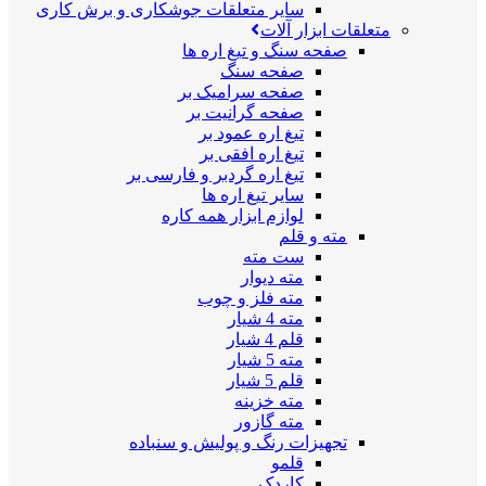
سایر متعلقات جوشکاری و برش کاری
متعلقات ابزار آلات
صفحه سنگ و تیغ اره ها
صفحه سنگ
صفحه سرامیک بر
صفحه گرانیت بر
تیغ اره عمود بر
تیغ اره افقی بر
تیغ اره گردبر و فارسی بر
سایر تیغ اره ها
لوازم ابزار همه کاره
مته و قلم
ست مته
مته دیوار
مته فلز و چوب
مته 4 شیار
قلم 4 شیار
مته 5 شیار
قلم 5 شیار
مته خزینه
مته گازور
تجهیزات رنگ و پولیش و سنباده
قلمو
کاردک