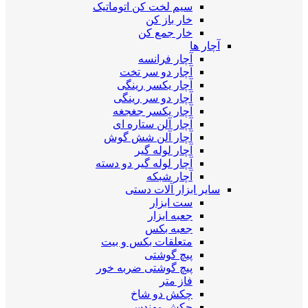
سیم لخت کن اتوماتیک
خار باز کن
خار جمع کن
آچار ها
آچار فرانسه
آچار دو سر تخت
آچار یکسر رینگی
آچار دو سر رینگی
آچار یکسر جغجغه
آچار آلن ستاره ای
آچار آلن شش گوش
آچار لوله گیر
آچار لوله گیر دو دسته
آچار شبکه
سایر ابزار آلات دستی
ست ابزار
جعبه ابزار
جعبه بکس
متعلقات بکس و بیت
پیچ گوشتی
پیچ گوشتی ضربه خور
فاز متر
چکش دو شاخ
چکش مهندسی