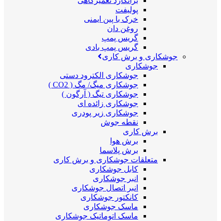
برانکارد تعمیرگاهی
پولیفت
خرک با پین ایمنی
روغن دان
گریس پمپ
گریس پمپ بادی
جوشکاری و برش کاری
جوشکاری
جوشکاری الکترود دستی
جوشکاری میگ/ مگ ( CO2 )
جوشکاری تیگ ( آرگون )
جوشکاری زائده ای
جوشکاری زیر پودری
نقطه جوش
برش کاری
برش هوا
برش پلاسما
متعلقات جوشکاری و برش کاری
کابل جوشکاری
انبر جوشکاری
انبر اتصال جوشکاری
کانکتور جوشکاری
ماسک جوشکاری
ماسک اتوماتیک جوشکاری