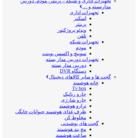
تجهیزات اداری و شبکه
–
پرینتر، مودم، دوربین
مداربسته و …
تجهیزات اداری
اسکنر
پرینتر
ویدئو پروژکتور
تلفن
تجهیزات شبکه
مودم
سوییچ و اکسس پوینت
تجهیزات دوربین مدار بسته
دوربین مدار بسته
دستگاه DVR
گجت ها و سایر کالاهای دیجیتال
خانه هوشمند
Tv box
جارو رباتیک
جارو شارژی
ترازو هوشمند
ظرف غذای هوشمند حیوانات خانگی
مخلوط کن
گجت های پوشیدنی
مچ بند هوشمند
ساعت هوشمند