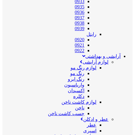
0933
0935
0936
0937
0938
0939
رایتل
0920
0921
0922
آرایشی و بهداشتی
لوازم آرایشی
لوازم رنگ مو
رنگ مو
رنگ ابرو
واریاسیون
اکسیدان
دکلره
لوازم کاشت ناخن
ناخن
چسب کاشت ناخن
عطر و ادکلن
عطر
اسپری