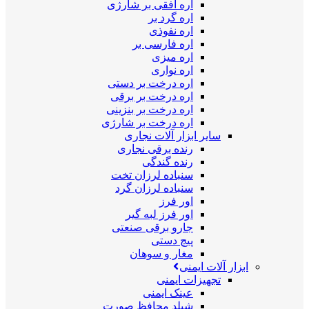
اره افقی بر شارژی
اره گرد بر
اره نفوذی
اره فارسی بر
اره میزی
اره نواری
اره درخت بر دستی
اره درخت بر برقی
اره درخت بر بنزینی
اره درخت بر شارژی
سایر ابزار آلات نجاری
رنده برقی نجاری
رنده گندگی
سنباده لرزان تخت
سنباده لرزان گرد
اور فرز
اور فرز لبه گیر
جارو برقی صنعتی
پیچ دستی
مغار و سوهان
ابزار آلات ایمنی
تجهیزات ایمنی
عینک ایمنی
شیلد محافظ صورت