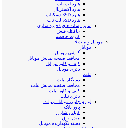
هارد لپ تاپ
هارد اکسترنال
هارد SSD دسکتاپ
هارد SSD لپ تاپ
سایر رسانه های ذخیره سازی
حافظه فلش
کارت حافظه
موبایل و تبلت
موبایل
گوشی موبایل
محافظ صفحه نمایش موبایل
کیف و کاور موبایل
باتری موبایل
تبلت
دستگاه تبلت
محافظ صفحه نمایش تبلت
کیف و کاور تبلت
باتری تبلت
لوازم جانبی موبایل و تبلت
پاور بانک
کابل و شارژر
مبدل برق
دسته نگهدارنده موبایل