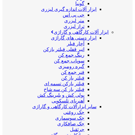
گونیا
ابزار آلات اندازه گیری لیزری
جی پی اس
متر لیزری
تراز لیزری
ابزار آلات کارگاهی و گاراژی
ابزار دستی های گاراژی
آچار فیلر
انبر قفلی فیلتر بازکن
رینگ جمع کن
سوپاپ جمع کن
گیره رومیزی
فنر جمع کن
فیلتر باز کن
فیلتر بازکن تسمه ای
فیلتر باز کن سه شاخ
پولی کش و بلبرینگ کش
آهنربای تلسکوپی
سایر ابزارآلات کارگاهی و گاراژی
جک روغنی
جک سوسماری
جک صافکاری
جرثقیل