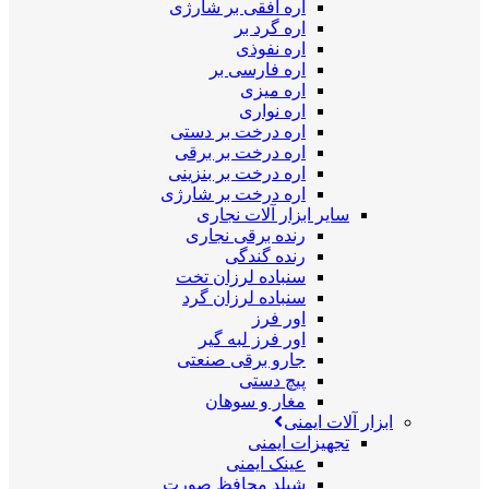
اره افقی بر شارژی
اره گرد بر
اره نفوذی
اره فارسی بر
اره میزی
اره نواری
اره درخت بر دستی
اره درخت بر برقی
اره درخت بر بنزینی
اره درخت بر شارژی
سایر ابزار آلات نجاری
رنده برقی نجاری
رنده گندگی
سنباده لرزان تخت
سنباده لرزان گرد
اور فرز
اور فرز لبه گیر
جارو برقی صنعتی
پیچ دستی
مغار و سوهان
ابزار آلات ایمنی
تجهیزات ایمنی
عینک ایمنی
شیلد محافظ صورت