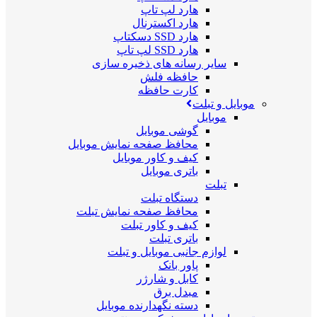
هارد لپ تاپ
هارد اکسترنال
هارد SSD دسکتاپ
هارد SSD لپ تاپ
سایر رسانه های ذخیره سازی
حافظه فلش
کارت حافظه
موبایل و تبلت
موبایل
گوشی موبایل
محافظ صفحه نمایش موبایل
کیف و کاور موبایل
باتری موبایل
تبلت
دستگاه تبلت
محافظ صفحه نمایش تبلت
کیف و کاور تبلت
باتری تبلت
لوازم جانبی موبایل و تبلت
پاور بانک
کابل و شارژر
مبدل برق
دسته نگهدارنده موبایل