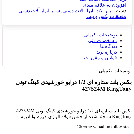
افزودن به علاقه مندی
دسته:
ابزار آلات
,
ابزار آلات دستی
,
سایر ابزار آلات دستی
,
متعلقات بکس و بیت
توضیحات تکمیلی
مشخصات فنی
دیدگاه ها
درباره برند
قوانین و مقررات
توضیحات تکمیلی
بکس بلند ستاره ای 1/2 درایو خورشیدی کینگ تونی
427524M KingTony
بکس بلند ستاره ای 1/2 درایو خورشیدی کینگ تونی 427524M
KingTony ساخته شده از جنس فولاد آلیاژی کروم وانادیوم
Chrome vanadium alloy steel