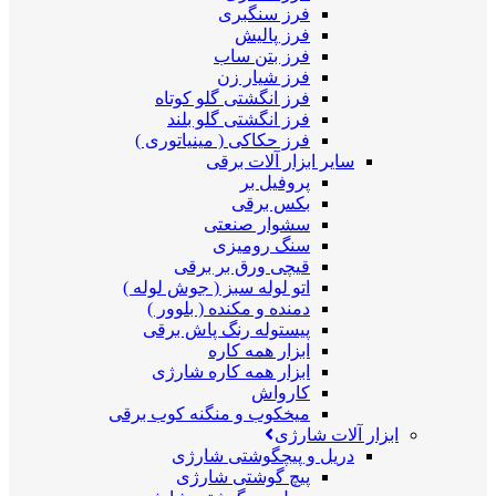
فرز سنگبری
فرز پالیش
فرز بتن ساب
فرز شیار زن
فرز انگشتی گلو کوتاه
فرز انگشتی گلو بلند
فرز حکاکی ( مینیاتوری )
سایر ابزار آلات برقی
پروفیل بر
بکس برقی
سشوار صنعتی
سنگ رومیزی
قیچی ورق بر برقی
اتو لوله سبز ( جوش لوله )
دمنده و مکنده ( بلوور )
پیستوله رنگ پاش برقی
ابزار همه کاره
ابزار همه کاره شارژی
کارواش
میخکوب و منگنه کوب برقی
ابزار آلات شارژی
دریل و پیچگوشتی شارژی
پیچ گوشتی شارژی