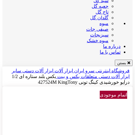
سبد گل
جعبه گل
تاج گل
گلدان گل
میوه
صیفی جات
سبزیجات
میوه خشک
درباره ما
تماس با ما
بستن
فروشگاه اینترنتی سرو ایران
ابزار آلات
ابزار آلات دستی
سایر
ابزار آلات دستی
متعلقات بکس و بیت
بکس بلند ستاره ای 1/2
درایو خورشیدی کینگ تونی 427524M KingTony
اتمام موجودی