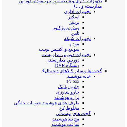
تجهیزات اداری و شبکه
–
پرینتر، مودم، دوربین
مداربسته و …
تجهیزات اداری
اسکنر
پرینتر
ویدئو پروژکتور
تلفن
تجهیزات شبکه
مودم
سوییچ و اکسس پوینت
تجهیزات دوربین مدار بسته
دوربین مدار بسته
دستگاه DVR
گجت ها و سایر کالاهای دیجیتال
خانه هوشمند
Tv box
جارو رباتیک
جارو شارژی
ترازو هوشمند
ظرف غذای هوشمند حیوانات خانگی
مخلوط کن
گجت های پوشیدنی
مچ بند هوشمند
ساعت هوشمند