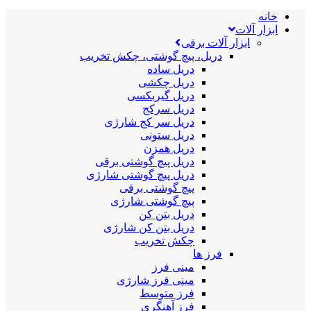
خانه
ابزار آلات
ابزار آلات برقی
دریل، پیچ گوشتی، چکش تخریب
دریل ساده
دریل چکشی
دریل گیربکسی
دریل سرکج
دریل سر کج شارژی
دریل ستونی
دریل همزن
دریل پیچ گوشتی برقی
دریل پیچ گوشتی شارژی
پیچ گوشتی برقی
پیچ گوشتی شارژی
دریل بتن کن
دریل بتن کن شارژی
چکش تخریب
فرز ها
مینی فرز
مینی فرز شارژی
فرز متوسط
فرز آهنگری