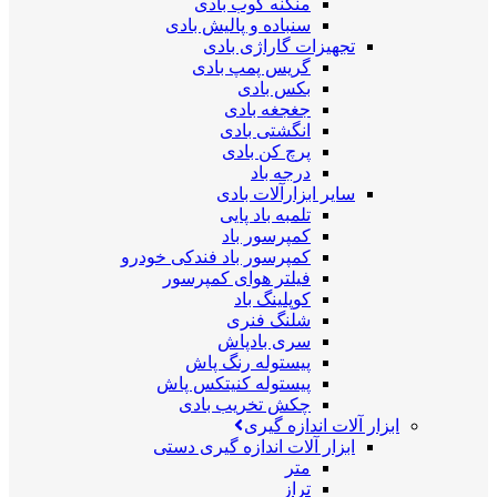
منگنه کوب بادی
سنباده و پالیش بادی
تجهیزات گاراژی بادی
گریس پمپ بادی
بکس بادی
جغجغه بادی
انگشتی بادی
پرچ کن بادی
درجه باد
سایر ابزارآلات بادی
تلمبه باد پایی
کمپرسور باد
کمپرسور باد فندکی خودرو
فیلتر هوای کمپرسور
کوپلینگ باد
شلنگ فنری
سری بادپاش
پیستوله رنگ پاش
پیستوله کنیتکس پاش
چکش تخریب بادی
ابزار آلات اندازه گیری
ابزار آلات اندازه گیری دستی
متر
تراز