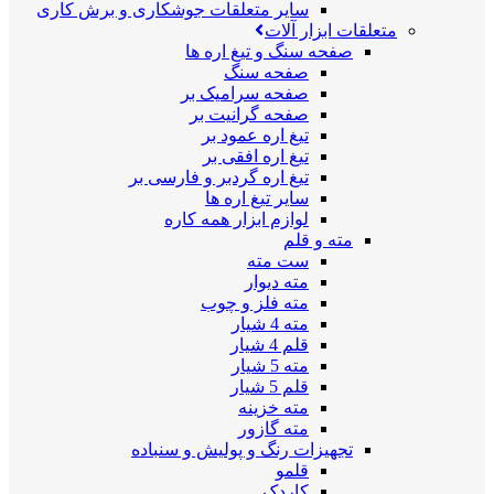
سایر متعلقات جوشکاری و برش کاری
متعلقات ابزار آلات
صفحه سنگ و تیغ اره ها
صفحه سنگ
صفحه سرامیک بر
صفحه گرانیت بر
تیغ اره عمود بر
تیغ اره افقی بر
تیغ اره گردبر و فارسی بر
سایر تیغ اره ها
لوازم ابزار همه کاره
مته و قلم
ست مته
مته دیوار
مته فلز و چوب
مته 4 شیار
قلم 4 شیار
مته 5 شیار
قلم 5 شیار
مته خزینه
مته گازور
تجهیزات رنگ و پولیش و سنباده
قلمو
کاردک