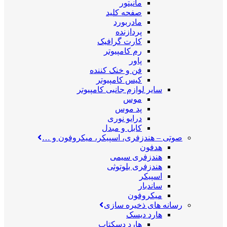
مانیتور
صفحه کلید
مادربورد
پردازنده
کارت گرافیک
رم کامپیوتر
پاور
فن و خنک کننده
کیس کامپیوتر
سایر لوازم جانبی کامپیوتر
موس
پد موس
درایو نوری
کابل و مبدل
صوتی
–
هندزفری، اسپیکر، میکروفون و …
هدفون
هندزفری سیمی
هندزفری بلوتوثی
اسپیکر
ساندبار
میکروفون
رسانه های ذخیره سازی
هارد دیسک
هارد دسکتاپ