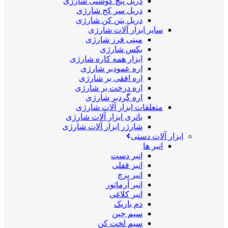
دریل پیچ گوشتی شارژی
دریل سر کج شارژی
دریل بتن کن شارژی
سایر ابزار آلات شارژی
مینی فرز شارژی
بکس شارژی
ابزار همه کاره شارژی
اره عمودبر شارژی
اره افقی بر شارژی
اره درخت بر شارژی
اره گردبر شارژی
متعلقات ابزار آلات شارژی
باتری ابزار آلات شارژی
شارژر ابزار آلات شارژی
ابزار آلات دستی
انبر ها
انبر دست
انبر قفلی
انبر پرچ
انبر آرماتور
انبر کلاغی
دم باریک
سیم چین
سیم لخت کن