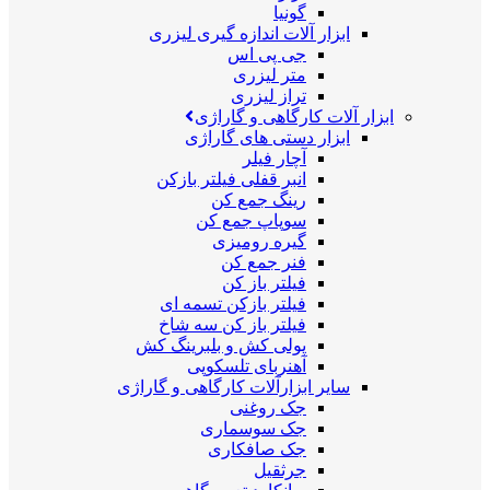
گونیا
ابزار آلات اندازه گیری لیزری
جی پی اس
متر لیزری
تراز لیزری
ابزار آلات کارگاهی و گاراژی
ابزار دستی های گاراژی
آچار فیلر
انبر قفلی فیلتر بازکن
رینگ جمع کن
سوپاپ جمع کن
گیره رومیزی
فنر جمع کن
فیلتر باز کن
فیلتر بازکن تسمه ای
فیلتر باز کن سه شاخ
پولی کش و بلبرینگ کش
آهنربای تلسکوپی
سایر ابزارآلات کارگاهی و گاراژی
جک روغنی
جک سوسماری
جک صافکاری
جرثقیل