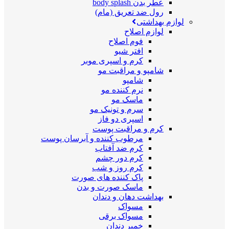
عطر بدن body splash
رول ضد تعریق (مام)
لوازم بهداشتی
لوازم اصلاح
فوم اصلاح
افتر شیو
کرم و اسپری موبر
شامپو و مراقبت مو
شامپو
نرم کننده مو
ماسک مو
سرم و تونیک مو
اسپری دو فاز
کرم و مراقبت پوست
مرطوب کننده و آبرسان پوست
کرم ضد آفتاب
کرم دور چشم
کرم روز و شب
پاک کننده های صورت
ماسک صورت و بدن
بهداشت دهان و دندان
مسواک
مسواک برقی
خمیر دندان