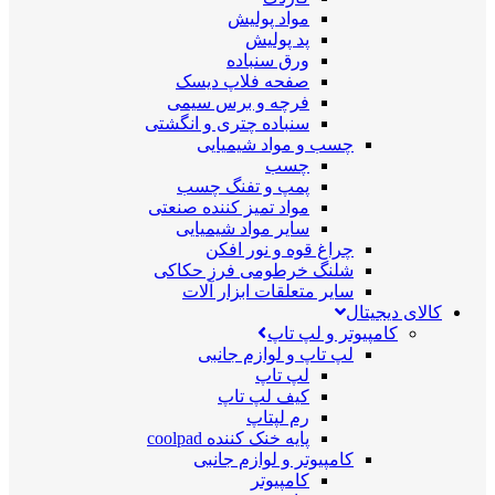
مواد پولیش
پد پولیش
ورق سنباده
صفحه فلاپ دیسک
فرچه و برس سیمی
سنباده چتری و انگشتی
چسب و مواد شیمیایی
چسب
پمپ و تفنگ چسب
مواد تمیز کننده صنعتی
سایر مواد شیمیایی
چراغ قوه و نور افکن
شلنگ خرطومی فرز حکاکی
سایر متعلقات ابزار آلات
کالای دیجیتال
کامپیوتر و لپ تاپ
لپ تاپ و لوازم جانبی
لپ تاپ
کیف لپ تاپ
رم لپتاپ
پایه خنک کننده coolpad
کامپیوتر و لوازم جانبی
کامپیوتر