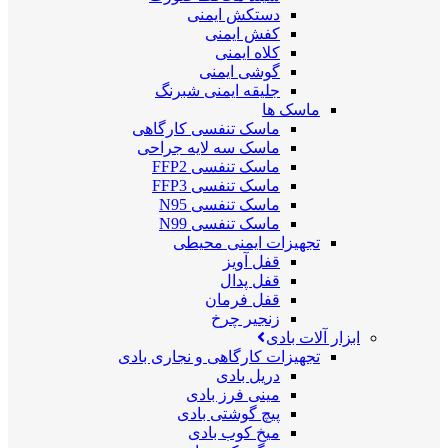
دستکش ایمنی
کفش ایمنی
کلاه ایمنی
گوشی ایمنی
جلیقه ایمنی شبرنگ
ماسک ها
ماسک تنفسی کارگاهی
ماسک سه لایه جراحی
ماسک تنفسی FFP2
ماسک تنفسی FFP3
ماسک تنفسی N95
ماسک تنفسی N99
تجهیزات ایمنی محیطی
قفل آویز
قفل پدال
قفل فرمان
زنجیر چرخ
ابزار آلات بادی
تجهیزات کارگاهی و نجاری بادی
دریل بادی
مینی فرز بادی
پیچ گوشتی بادی
میخ کوب بادی