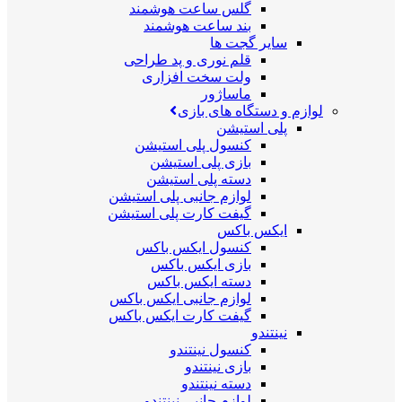
گلس ساعت هوشمند
بند ساعت هوشمند
سایر گجت ها
قلم نوری و پد طراحی
ولت سخت افزاری
ماساژور
لوازم و دستگاه های بازی
پلی استیشن
کنسول پلی استیشن
بازی پلی استیشن
دسته پلی استیشن
لوازم جانبی پلی استیشن
گیفت کارت پلی استیشن
ایکس باکس
کنسول ایکس باکس
بازی ایکس باکس
دسته ایکس باکس
لوازم جانبی ایکس باکس
گیفت کارت ایکس باکس
نینتندو
کنسول نینتندو
بازی نینتندو
دسته نینتندو
لوازم جانبی نینتندو