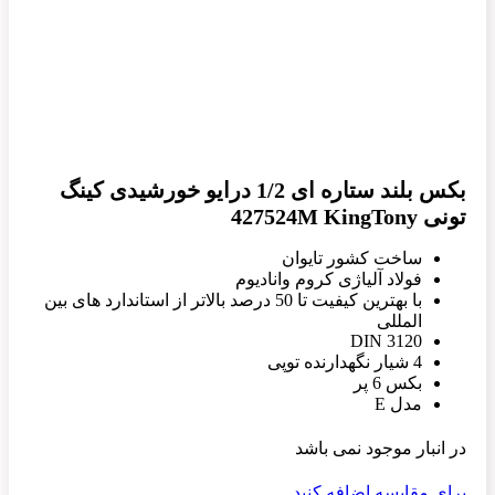
بکس بلند ستاره ای 1/2 درایو خورشیدی کینگ
تونی 427524M KingTony
ساخت کشور تایوان
فولاد آلیاژی کروم وانادیوم
با بهترین کیفیت تا 50 درصد بالاتر از استاندارد های بین
المللی
DIN 3120
4 شیار نگهدارنده توپی
بکس 6 پر
مدل E
در انبار موجود نمی باشد
برای مقایسه اضافه کنید