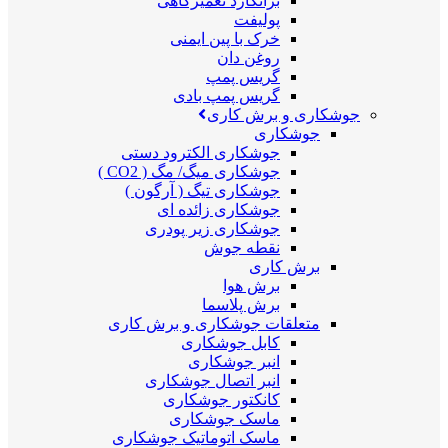
برانکارد تعمیرگاهی
پولیفت
خرک با پین ایمنی
روغن دان
گریس پمپ
گریس پمپ بادی
جوشکاری و برش کاری
جوشکاری
جوشکاری الکترود دستی
جوشکاری میگ/ مگ ( CO2 )
جوشکاری تیگ ( آرگون )
جوشکاری زائده ای
جوشکاری زیر پودری
نقطه جوش
برش کاری
برش هوا
برش پلاسما
متعلقات جوشکاری و برش کاری
کابل جوشکاری
انبر جوشکاری
انبر اتصال جوشکاری
کانکتور جوشکاری
ماسک جوشکاری
ماسک اتوماتیک جوشکاری