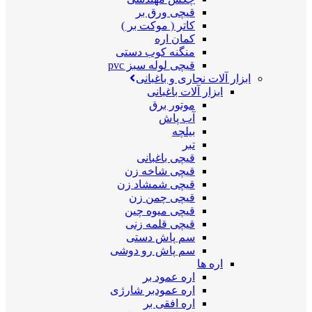
قیچی ورق بر
کاتر ( موکت بر )
کمان اره
منگنه کوب دستی
قیچی لوله سبز pvc
ابزار آلات نجاری و باغبانی
ابزار آلات باغبانی
موتور برق
آب پاش
بیلچه
تبر
قیچی باغبانی
قیچی شاخه زن
قیچی شمشاد زن
قیچی چمن زن
قیچی میوه چین
قیچی قلمه زنی
سم پاش دستی
سم پاش رو دوشی
اره ها
اره عمود بر
اره عمودبر شارژی
اره افقی بر