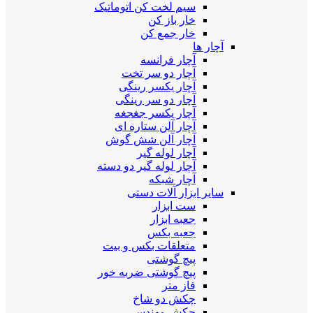
سیم لخت کن اتوماتیک
خار باز کن
خار جمع کن
آچار ها
آچار فرانسه
آچار دو سر تخت
آچار یکسر رینگی
آچار دو سر رینگی
آچار یکسر جغجغه
آچار آلن ستاره ای
آچار آلن شش گوش
آچار لوله گیر
آچار لوله گیر دو دسته
آچار شبکه
سایر ابزار آلات دستی
ست ابزار
جعبه ابزار
جعبه بکس
متعلقات بکس و بیت
پیچ گوشتی
پیچ گوشتی ضربه خور
فاز متر
چکش دو شاخ
چکش مهندسی