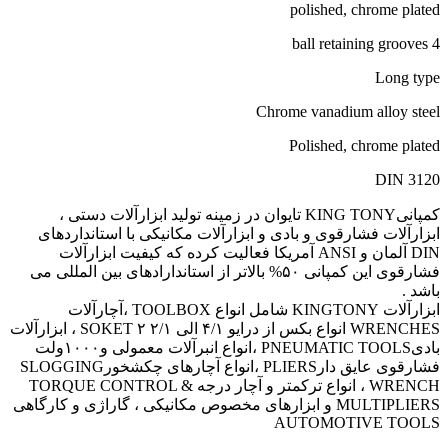
polished, chrome plated
4 ball retaining grooves
Long type
Chrome vanadium alloy steel
Polished, chrome plated
DIN 3120
کمپانیKING TONY تایوان در زمینه تولید ابزارآلات دستی ،
ابزارآلات فشارقوی و بادی و ابزارآلات مکانیکی با استانداردهای
DIN آلمان و ANSI آمریکا فعالیت کرده که کیفیت ابزارآلات
فشارقوی این کمپانی ۵۰% بالاتر از استاندارادهای بین المللی می
باشد .
ابزارآلات KINGTONY شامل انواع TOOLBOX ،آچارآلات
WRENCHES انواع بکس از درایو ۴/۱ الی ۲/۱ ۲ SOKET ، ابزارآلات
بادیPNEUMATIC TOOLS ،انواع انبرآلات معمولی و۱۰۰۰ولت
فشارقوی عایق دارPLIERS ،انواع آچارهای چکشخورSLOGGING
WRENCH ، انواع ترکمتر و آچار درجه TORQUE CONTROL &
MULTIPLIERS و ابزارهای مخصوص مکانیکی ، گاراژی و کارگاهی
AUTOMOTIVE TOOLS