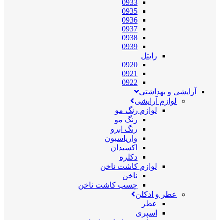
0933
0935
0936
0937
0938
0939
رایتل
0920
0921
0922
آرایشی و بهداشتی
لوازم آرایشی
لوازم رنگ مو
رنگ مو
رنگ ابرو
واریاسیون
اکسیدان
دکلره
لوازم کاشت ناخن
ناخن
چسب کاشت ناخن
عطر و ادکلن
عطر
اسپری