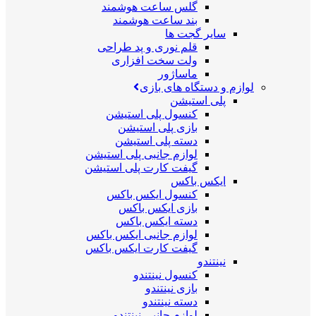
گلس ساعت هوشمند
بند ساعت هوشمند
سایر گجت ها
قلم نوری و پد طراحی
ولت سخت افزاری
ماساژور
لوازم و دستگاه های بازی
پلی استیشن
کنسول پلی استیشن
بازی پلی استیشن
دسته پلی استیشن
لوازم جانبی پلی استیشن
گیفت کارت پلی استیشن
ایکس باکس
کنسول ایکس باکس
بازی ایکس باکس
دسته ایکس باکس
لوازم جانبی ایکس باکس
گیفت کارت ایکس باکس
نینتندو
کنسول نینتندو
بازی نینتندو
دسته نینتندو
لوازم جانبی نینتندو