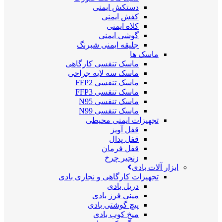
دستکش ایمنی
کفش ایمنی
کلاه ایمنی
گوشی ایمنی
جلیقه ایمنی شبرنگ
ماسک ها
ماسک تنفسی کارگاهی
ماسک سه لایه جراحی
ماسک تنفسی FFP2
ماسک تنفسی FFP3
ماسک تنفسی N95
ماسک تنفسی N99
تجهیزات ایمنی محیطی
قفل آویز
قفل پدال
قفل فرمان
زنجیر چرخ
ابزار آلات بادی
تجهیزات کارگاهی و نجاری بادی
دریل بادی
مینی فرز بادی
پیچ گوشتی بادی
میخ کوب بادی