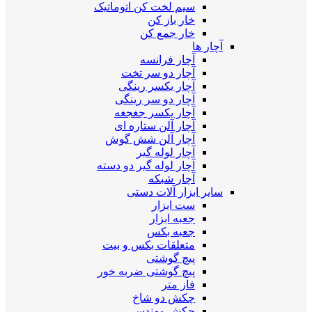
سیم لخت کن اتوماتیک
خار باز کن
خار جمع کن
آچار ها
آچار فرانسه
آچار دو سر تخت
آچار یکسر رینگی
آچار دو سر رینگی
آچار یکسر جغجغه
آچار آلن ستاره ای
آچار آلن شش گوش
آچار لوله گیر
آچار لوله گیر دو دسته
آچار شبکه
سایر ابزار آلات دستی
ست ابزار
جعبه ابزار
جعبه بکس
متعلقات بکس و بیت
پیچ گوشتی
پیچ گوشتی ضربه خور
فاز متر
چکش دو شاخ
چکش مهندسی