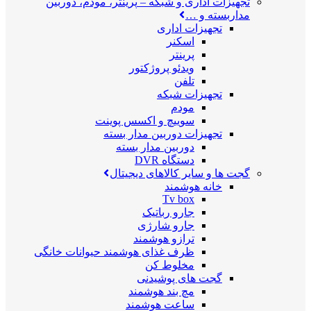
تجهیزات اداری و شبکه
–
پرینتر، مودم، دوربین
مداربسته و …
تجهیزات اداری
اسکنر
پرینتر
ویدئو پروژکتور
تلفن
تجهیزات شبکه
مودم
سوییچ و اکسس پوینت
تجهیزات دوربین مدار بسته
دوربین مدار بسته
دستگاه DVR
گجت ها و سایر کالاهای دیجیتال
خانه هوشمند
Tv box
جارو رباتیک
جارو شارژی
ترازو هوشمند
ظرف غذای هوشمند حیوانات خانگی
مخلوط کن
گجت های پوشیدنی
مچ بند هوشمند
ساعت هوشمند