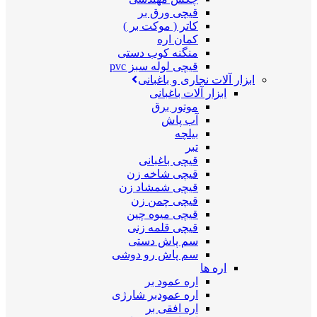
قیچی ورق بر
کاتر ( موکت بر )
کمان اره
منگنه کوب دستی
قیچی لوله سبز pvc
ابزار آلات نجاری و باغبانی
ابزار آلات باغبانی
موتور برق
آب پاش
بیلچه
تبر
قیچی باغبانی
قیچی شاخه زن
قیچی شمشاد زن
قیچی چمن زن
قیچی میوه چین
قیچی قلمه زنی
سم پاش دستی
سم پاش رو دوشی
اره ها
اره عمود بر
اره عمودبر شارژی
اره افقی بر