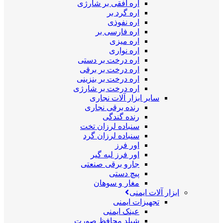
اره افقی بر شارژی
اره گرد بر
اره نفوذی
اره فارسی بر
اره میزی
اره نواری
اره درخت بر دستی
اره درخت بر برقی
اره درخت بر بنزینی
اره درخت بر شارژی
سایر ابزار آلات نجاری
رنده برقی نجاری
رنده گندگی
سنباده لرزان تخت
سنباده لرزان گرد
اور فرز
اور فرز لبه گیر
جارو برقی صنعتی
پیچ دستی
مغار و سوهان
ابزار آلات ایمنی
تجهیزات ایمنی
عینک ایمنی
شیلد محافظ صورت