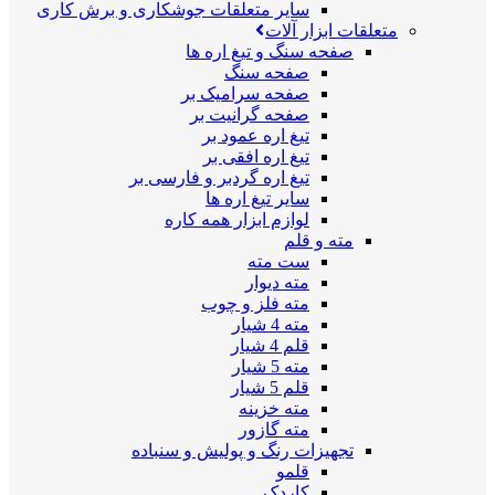
سایر متعلقات جوشکاری و برش کاری
متعلقات ابزار آلات
صفحه سنگ و تیغ اره ها
صفحه سنگ
صفحه سرامیک بر
صفحه گرانیت بر
تیغ اره عمود بر
تیغ اره افقی بر
تیغ اره گردبر و فارسی بر
سایر تیغ اره ها
لوازم ابزار همه کاره
مته و قلم
ست مته
مته دیوار
مته فلز و چوب
مته 4 شیار
قلم 4 شیار
مته 5 شیار
قلم 5 شیار
مته خزینه
مته گازور
تجهیزات رنگ و پولیش و سنباده
قلمو
کاردک