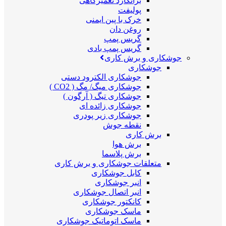
برانکارد تعمیرگاهی
پولیفت
خرک با پین ایمنی
روغن دان
گریس پمپ
گریس پمپ بادی
جوشکاری و برش کاری
جوشکاری
جوشکاری الکترود دستی
جوشکاری میگ/ مگ ( CO2 )
جوشکاری تیگ ( آرگون )
جوشکاری زائده ای
جوشکاری زیر پودری
نقطه جوش
برش کاری
برش هوا
برش پلاسما
متعلقات جوشکاری و برش کاری
کابل جوشکاری
انبر جوشکاری
انبر اتصال جوشکاری
کانکتور جوشکاری
ماسک جوشکاری
ماسک اتوماتیک جوشکاری