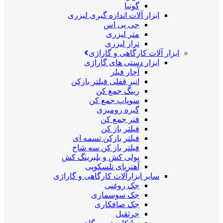
گونیا
ابزار آلات اندازه گیری لیزری
جی پی اس
متر لیزری
تراز لیزری
ابزار آلات کارگاهی و گاراژی
ابزار دستی های گاراژی
آچار فیلر
انبر قفلی فیلتر بازکن
رینگ جمع کن
سوپاپ جمع کن
گیره رومیزی
فنر جمع کن
فیلتر باز کن
فیلتر بازکن تسمه ای
فیلتر باز کن سه شاخ
پولی کش و بلبرینگ کش
آهنربای تلسکوپی
سایر ابزارآلات کارگاهی و گاراژی
جک روغنی
جک سوسماری
جک صافکاری
جرثقیل