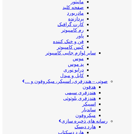
مانیتور
صفحه کلید
مادربورد
پردازنده
کارت گرافیک
رم کامپیوتر
پاور
فن و خنک کننده
کیس کامپیوتر
سایر لوازم جانبی کامپیوتر
موس
پد موس
درایو نوری
کابل و مبدل
صوتی
–
هندزفری، اسپیکر، میکروفون و …
هدفون
هندزفری سیمی
هندزفری بلوتوثی
اسپیکر
ساندبار
میکروفون
رسانه های ذخیره سازی
هارد دیسک
هارد دسکتاپ