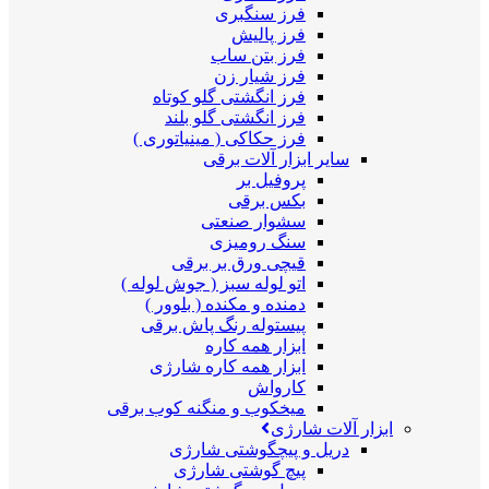
فرز سنگبری
فرز پالیش
فرز بتن ساب
فرز شیار زن
فرز انگشتی گلو کوتاه
فرز انگشتی گلو بلند
فرز حکاکی ( مینیاتوری )
سایر ابزار آلات برقی
پروفیل بر
بکس برقی
سشوار صنعتی
سنگ رومیزی
قیچی ورق بر برقی
اتو لوله سبز ( جوش لوله )
دمنده و مکنده ( بلوور )
پیستوله رنگ پاش برقی
ابزار همه کاره
ابزار همه کاره شارژی
کارواش
میخکوب و منگنه کوب برقی
ابزار آلات شارژی
دریل و پیچگوشتی شارژی
پیچ گوشتی شارژی