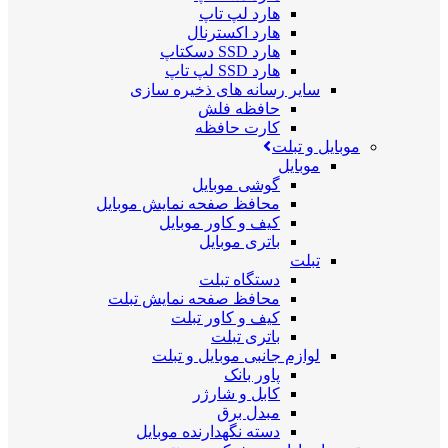
هارد لپ تاپ
هارد اکسترنال
هارد SSD دسکتاپ
هارد SSD لپ تاپ
سایر رسانه های ذخیره سازی
حافظه فلش
کارت حافظه
موبایل و تبلت
موبایل
گوشی موبایل
محافظ صفحه نمایش موبایل
کیف و کاور موبایل
باتری موبایل
تبلت
دستگاه تبلت
محافظ صفحه نمایش تبلت
کیف و کاور تبلت
باتری تبلت
لوازم جانبی موبایل و تبلت
پاور بانک
کابل و شارژر
مبدل برق
دسته نگهدارنده موبایل