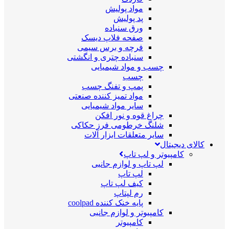
مواد پولیش
پد پولیش
ورق سنباده
صفحه فلاپ دیسک
فرچه و برس سیمی
سنباده چتری و انگشتی
چسب و مواد شیمیایی
چسب
پمپ و تفنگ چسب
مواد تمیز کننده صنعتی
سایر مواد شیمیایی
چراغ قوه و نور افکن
شلنگ خرطومی فرز حکاکی
سایر متعلقات ابزار آلات
کالای دیجیتال
کامپیوتر و لپ تاپ
لپ تاپ و لوازم جانبی
لپ تاپ
کیف لپ تاپ
رم لپتاپ
پایه خنک کننده coolpad
کامپیوتر و لوازم جانبی
کامپیوتر