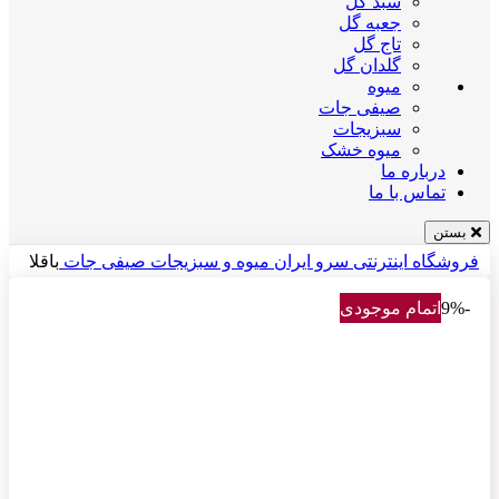
سبد گل
جعبه گل
تاج گل
گلدان گل
میوه
صیفی جات
سبزیجات
میوه خشک
درباره ما
تماس با ما
بستن
فروشگاه اینترنتی سرو ایران
میوه و سبزیجات
صیفی جات
باقلا
-9%
اتمام موجودی