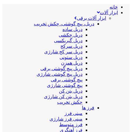
خانه
ابزار آلات
ابزار آلات برقی
دریل، پیچ گوشتی، چکش تخریب
دریل ساده
دریل چکشی
دریل گیربکسی
دریل سرکج
دریل سر کج شارژی
دریل ستونی
دریل همزن
دریل پیچ گوشتی برقی
دریل پیچ گوشتی شارژی
پیچ گوشتی برقی
پیچ گوشتی شارژی
دریل بتن کن
دریل بتن کن شارژی
چکش تخریب
فرز ها
مینی فرز
مینی فرز شارژی
فرز متوسط
فرز آهنگری