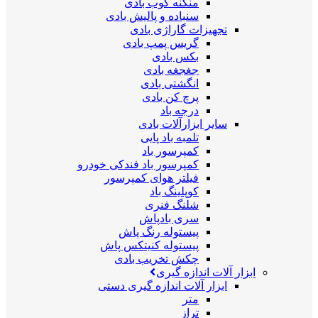
منگنه کوب بادی
سنباده و پالیش بادی
تجهیزات گاراژی بادی
گریس پمپ بادی
بکس بادی
جغجغه بادی
انگشتی بادی
پرچ کن بادی
درجه باد
سایر ابزارآلات بادی
تلمبه باد پایی
کمپرسور باد
کمپرسور باد فندکی خودرو
فیلتر هوای کمپرسور
کوپلینگ باد
شلنگ فنری
سری بادپاش
پیستوله رنگ پاش
پیستوله کنیتکس پاش
چکش تخریب بادی
ابزار آلات اندازه گیری
ابزار آلات اندازه گیری دستی
متر
تراز