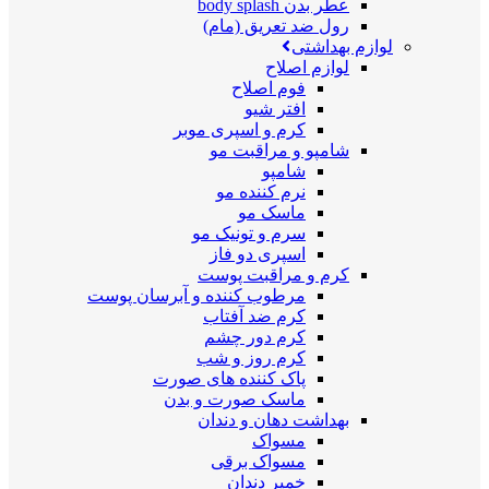
عطر بدن body splash
رول ضد تعریق (مام)
لوازم بهداشتی
لوازم اصلاح
فوم اصلاح
افتر شیو
کرم و اسپری موبر
شامپو و مراقبت مو
شامپو
نرم کننده مو
ماسک مو
سرم و تونیک مو
اسپری دو فاز
کرم و مراقبت پوست
مرطوب کننده و آبرسان پوست
کرم ضد آفتاب
کرم دور چشم
کرم روز و شب
پاک کننده های صورت
ماسک صورت و بدن
بهداشت دهان و دندان
مسواک
مسواک برقی
خمیر دندان