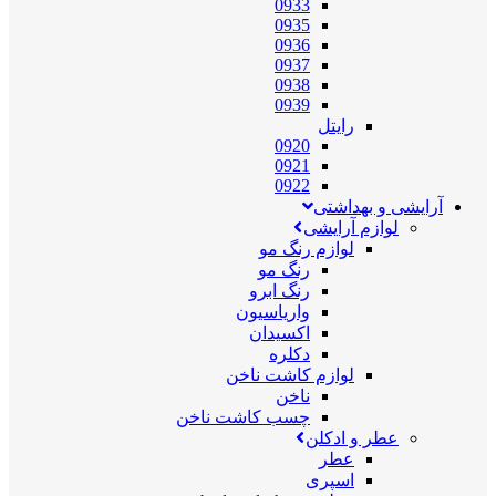
0933
0935
0936
0937
0938
0939
رایتل
0920
0921
0922
آرایشی و بهداشتی
لوازم آرایشی
لوازم رنگ مو
رنگ مو
رنگ ابرو
واریاسیون
اکسیدان
دکلره
لوازم کاشت ناخن
ناخن
چسب کاشت ناخن
عطر و ادکلن
عطر
اسپری