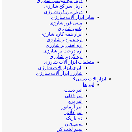
دریل پیچ گوشتی شارژی
دریل سر کج شارژی
دریل بتن کن شارژی
سایر ابزار آلات شارژی
مینی فرز شارژی
بکس شارژی
ابزار همه کاره شارژی
اره عمودبر شارژی
اره افقی بر شارژی
اره درخت بر شارژی
اره گردبر شارژی
متعلقات ابزار آلات شارژی
باتری ابزار آلات شارژی
شارژر ابزار آلات شارژی
ابزار آلات دستی
انبر ها
انبر دست
انبر قفلی
انبر پرچ
انبر آرماتور
انبر کلاغی
دم باریک
سیم چین
سیم لخت کن