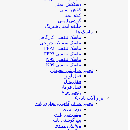
دستکش ایمنی
کفش ایمنی
کلاه ایمنی
گوشی ایمنی
جلیقه ایمنی شبرنگ
ماسک ها
ماسک تنفسی کارگاهی
ماسک سه لایه جراحی
ماسک تنفسی FFP2
ماسک تنفسی FFP3
ماسک تنفسی N95
ماسک تنفسی N99
تجهیزات ایمنی محیطی
قفل آویز
قفل پدال
قفل فرمان
زنجیر چرخ
ابزار آلات بادی
تجهیزات کارگاهی و نجاری بادی
دریل بادی
مینی فرز بادی
پیچ گوشتی بادی
میخ کوب بادی