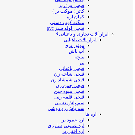
قیچی ورق بر
کاتر ( موکت بر )
کمان اره
منگنه کوب دستی
قیچی لوله سبز pvc
ابزار آلات نجاری و باغبانی
ابزار آلات باغبانی
موتور برق
آب پاش
بیلچه
تبر
قیچی باغبانی
قیچی شاخه زن
قیچی شمشاد زن
قیچی چمن زن
قیچی میوه چین
قیچی قلمه زنی
سم پاش دستی
سم پاش رو دوشی
اره ها
اره عمود بر
اره عمودبر شارژی
اره افقی بر