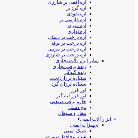
اره افقی بر شارژی
اره گرد بر
اره نفوذی
اره فارسی بر
اره میزی
اره نواری
اره درخت بر دستی
اره درخت بر برقی
اره درخت بر بنزینی
اره درخت بر شارژی
سایر ابزار آلات نجاری
رنده برقی نجاری
رنده گندگی
سنباده لرزان تخت
سنباده لرزان گرد
اور فرز
اور فرز لبه گیر
جارو برقی صنعتی
پیچ دستی
مغار و سوهان
ابزار آلات ایمنی
تجهیزات ایمنی
عینک ایمنی
شیلد محافظ صورت