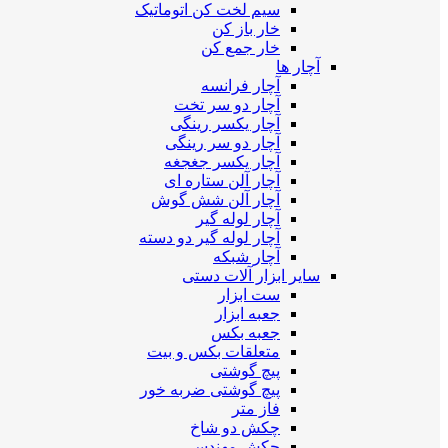
سیم لخت کن اتوماتیک
خار باز کن
خار جمع کن
آچار ها
آچار فرانسه
آچار دو سر تخت
آچار یکسر رینگی
آچار دو سر رینگی
آچار یکسر جغجغه
آچار آلن ستاره ای
آچار آلن شش گوش
آچار لوله گیر
آچار لوله گیر دو دسته
آچار شبکه
سایر ابزار آلات دستی
ست ابزار
جعبه ابزار
جعبه بکس
متعلقات بکس و بیت
پیچ گوشتی
پیچ گوشتی ضربه خور
فاز متر
چکش دو شاخ
چکش مهندسی