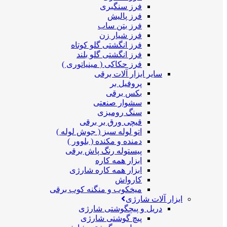
فرز سنگبری
فرز پالیش
فرز بتن ساب
فرز شیار زن
فرز انگشتی گلو کوتاه
فرز انگشتی گلو بلند
فرز حکاکی ( مینیاتوری )
سایر ابزار آلات برقی
پروفیل بر
بکس برقی
سشوار صنعتی
سنگ رومیزی
قیچی ورق بر برقی
اتو لوله سبز ( جوش لوله )
دمنده و مکنده ( بلوور )
پیستوله رنگ پاش برقی
ابزار همه کاره
ابزار همه کاره شارژی
کارواش
میخکوب و منگنه کوب برقی
ابزار آلات شارژی
دریل و پیچگوشتی شارژی
پیچ گوشتی شارژی