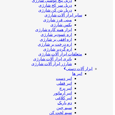
دریل پیچ گوشتی شارژی
دریل سر کج شارژی
دریل بتن کن شارژی
سایر ابزار آلات شارژی
مینی فرز شارژی
بکس شارژی
ابزار همه کاره شارژی
اره عمودبر شارژی
اره افقی بر شارژی
اره درخت بر شارژی
اره گردبر شارژی
متعلقات ابزار آلات شارژی
باتری ابزار آلات شارژی
شارژر ابزار آلات شارژی
ابزار آلات دستی
انبر ها
انبر دست
انبر قفلی
انبر پرچ
انبر آرماتور
انبر کلاغی
دم باریک
سیم چین
سیم لخت کن