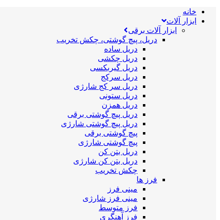
خانه
ابزار آلات
ابزار آلات برقی
دریل، پیچ گوشتی، چکش تخریب
دریل ساده
دریل چکشی
دریل گیربکسی
دریل سرکج
دریل سر کج شارژی
دریل ستونی
دریل همزن
دریل پیچ گوشتی برقی
دریل پیچ گوشتی شارژی
پیچ گوشتی برقی
پیچ گوشتی شارژی
دریل بتن کن
دریل بتن کن شارژی
چکش تخریب
فرز ها
مینی فرز
مینی فرز شارژی
فرز متوسط
فرز آهنگری