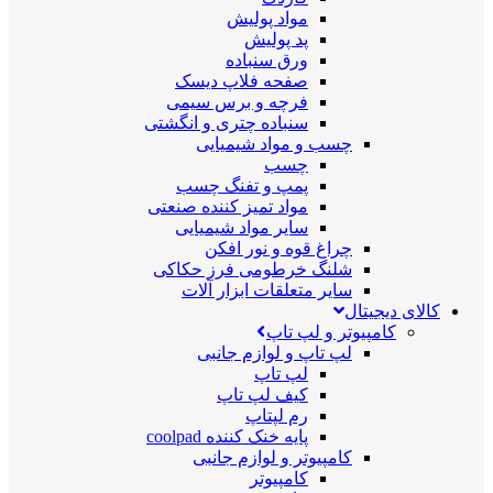
مواد پولیش
پد پولیش
ورق سنباده
صفحه فلاپ دیسک
فرچه و برس سیمی
سنباده چتری و انگشتی
چسب و مواد شیمیایی
چسب
پمپ و تفنگ چسب
مواد تمیز کننده صنعتی
سایر مواد شیمیایی
چراغ قوه و نور افکن
شلنگ خرطومی فرز حکاکی
سایر متعلقات ابزار آلات
کالای دیجیتال
کامپیوتر و لپ تاپ
لپ تاپ و لوازم جانبی
لپ تاپ
کیف لپ تاپ
رم لپتاپ
پایه خنک کننده coolpad
کامپیوتر و لوازم جانبی
کامپیوتر