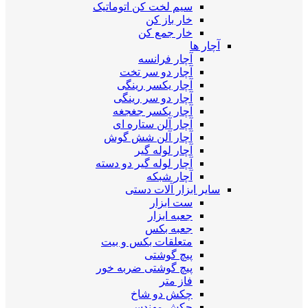
سیم لخت کن اتوماتیک
خار باز کن
خار جمع کن
آچار ها
آچار فرانسه
آچار دو سر تخت
آچار یکسر رینگی
آچار دو سر رینگی
آچار یکسر جغجغه
آچار آلن ستاره ای
آچار آلن شش گوش
آچار لوله گیر
آچار لوله گیر دو دسته
آچار شبکه
سایر ابزار آلات دستی
ست ابزار
جعبه ابزار
جعبه بکس
متعلقات بکس و بیت
پیچ گوشتی
پیچ گوشتی ضربه خور
فاز متر
چکش دو شاخ
چکش مهندسی