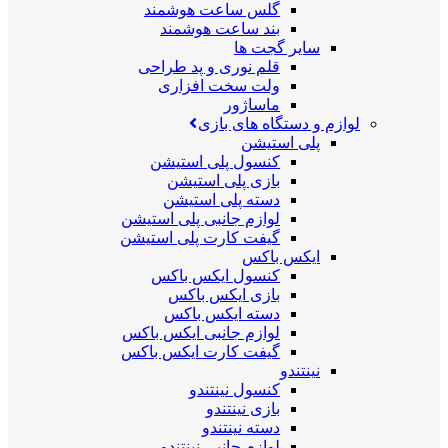
گلس ساعت هوشمند
بند ساعت هوشمند
سایر گجت ها
قلم نوری و پد طراحی
ولت سخت افزاری
ماساژور
لوازم و دستگاه های بازی
پلی استیشن
کنسول پلی استیشن
بازی پلی استیشن
دسته پلی استیشن
لوازم جانبی پلی استیشن
گیفت کارت پلی استیشن
ایکس باکس
کنسول ایکس باکس
بازی ایکس باکس
دسته ایکس باکس
لوازم جانبی ایکس باکس
گیفت کارت ایکس باکس
نینتندو
کنسول نینتندو
بازی نینتندو
دسته نینتندو
لوازم جانبی نینتندو