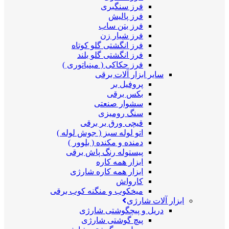
فرز سنگبری
فرز پالیش
فرز بتن ساب
فرز شیار زن
فرز انگشتی گلو کوتاه
فرز انگشتی گلو بلند
فرز حکاکی ( مینیاتوری )
سایر ابزار آلات برقی
پروفیل بر
بکس برقی
سشوار صنعتی
سنگ رومیزی
قیچی ورق بر برقی
اتو لوله سبز ( جوش لوله )
دمنده و مکنده ( بلوور )
پیستوله رنگ پاش برقی
ابزار همه کاره
ابزار همه کاره شارژی
کارواش
میخکوب و منگنه کوب برقی
ابزار آلات شارژی
دریل و پیچگوشتی شارژی
پیچ گوشتی شارژی