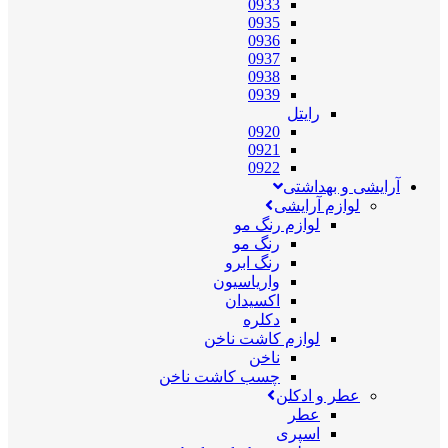
0933
0935
0936
0937
0938
0939
رایتل
0920
0921
0922
آرایشی و بهداشتی
لوازم آرایشی
لوازم رنگ مو
رنگ مو
رنگ ابرو
واریاسیون
اکسیدان
دکلره
لوازم کاشت ناخن
ناخن
چسب کاشت ناخن
عطر و ادکلن
عطر
اسپری