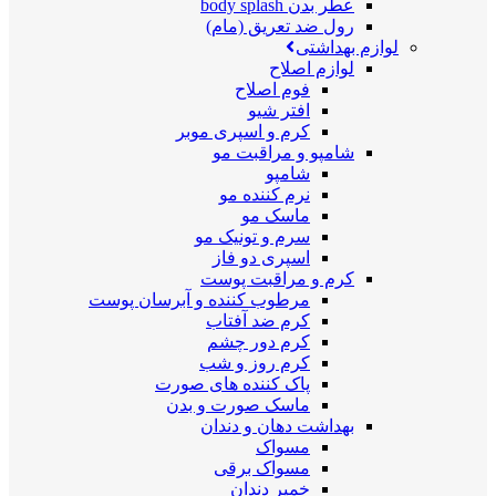
عطر بدن body splash
رول ضد تعریق (مام)
لوازم بهداشتی
لوازم اصلاح
فوم اصلاح
افتر شیو
کرم و اسپری موبر
شامپو و مراقبت مو
شامپو
نرم کننده مو
ماسک مو
سرم و تونیک مو
اسپری دو فاز
کرم و مراقبت پوست
مرطوب کننده و آبرسان پوست
کرم ضد آفتاب
کرم دور چشم
کرم روز و شب
پاک کننده های صورت
ماسک صورت و بدن
بهداشت دهان و دندان
مسواک
مسواک برقی
خمیر دندان