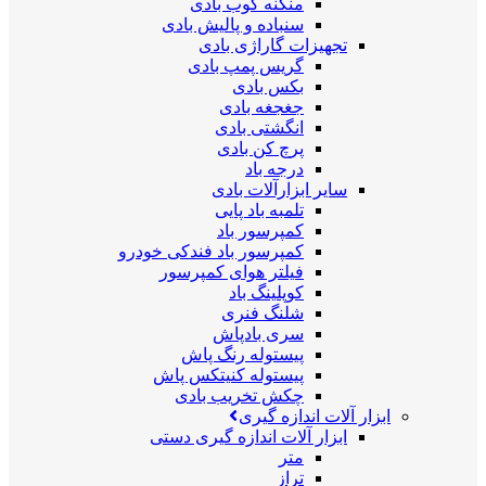
منگنه کوب بادی
سنباده و پالیش بادی
تجهیزات گاراژی بادی
گریس پمپ بادی
بکس بادی
جغجغه بادی
انگشتی بادی
پرچ کن بادی
درجه باد
سایر ابزارآلات بادی
تلمبه باد پایی
کمپرسور باد
کمپرسور باد فندکی خودرو
فیلتر هوای کمپرسور
کوپلینگ باد
شلنگ فنری
سری بادپاش
پیستوله رنگ پاش
پیستوله کنیتکس پاش
چکش تخریب بادی
ابزار آلات اندازه گیری
ابزار آلات اندازه گیری دستی
متر
تراز