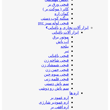
قیچی ورق بر
کاتر ( موکت بر )
کمان اره
منگنه کوب دستی
قیچی لوله سبز pvc
ابزار آلات نجاری و باغبانی
ابزار آلات باغبانی
موتور برق
آب پاش
بیلچه
تبر
قیچی باغبانی
قیچی شاخه زن
قیچی شمشاد زن
قیچی چمن زن
قیچی میوه چین
قیچی قلمه زنی
سم پاش دستی
سم پاش رو دوشی
اره ها
اره عمود بر
اره عمودبر شارژی
اره افقی بر