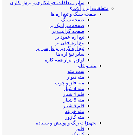
سایر متعلقات جوشکاری و برش کاری
متعلقات ابزار آلات
صفحه سنگ و تیغ اره ها
صفحه سنگ
صفحه سرامیک بر
صفحه گرانیت بر
تیغ اره عمود بر
تیغ اره افقی بر
تیغ اره گردبر و فارسی بر
سایر تیغ اره ها
لوازم ابزار همه کاره
مته و قلم
ست مته
مته دیوار
مته فلز و چوب
مته 4 شیار
قلم 4 شیار
مته 5 شیار
قلم 5 شیار
مته خزینه
مته گازور
تجهیزات رنگ و پولیش و سنباده
قلمو
کاردک