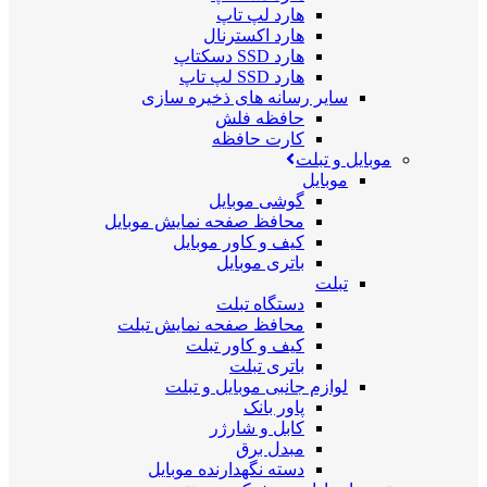
هارد لپ تاپ
هارد اکسترنال
هارد SSD دسکتاپ
هارد SSD لپ تاپ
سایر رسانه های ذخیره سازی
حافظه فلش
کارت حافظه
موبایل و تبلت
موبایل
گوشی موبایل
محافظ صفحه نمایش موبایل
کیف و کاور موبایل
باتری موبایل
تبلت
دستگاه تبلت
محافظ صفحه نمایش تبلت
کیف و کاور تبلت
باتری تبلت
لوازم جانبی موبایل و تبلت
پاور بانک
کابل و شارژر
مبدل برق
دسته نگهدارنده موبایل