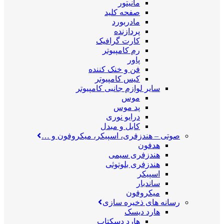
مانیتور
صفحه کلید
مادربورد
پردازنده
کارت گرافیک
رم کامپیوتر
پاور
فن و خنک کننده
کیس کامپیوتر
سایر لوازم جانبی کامپیوتر
موس
پد موس
درایو نوری
کابل و مبدل
صوتی
–
هندزفری، اسپیکر، میکروفون و …
هدفون
هندزفری سیمی
هندزفری بلوتوثی
اسپیکر
ساندبار
میکروفون
رسانه های ذخیره سازی
هارد دیسک
هارد دسکتاپ