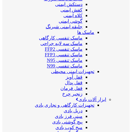
دستکش ایمنی
کفش ایمنی
کلاه ایمنی
گوشی ایمنی
جلیقه ایمنی شبرنگ
ماسک ها
ماسک تنفسی کارگاهی
ماسک سه لایه جراحی
ماسک تنفسی FFP2
ماسک تنفسی FFP3
ماسک تنفسی N95
ماسک تنفسی N99
تجهیزات ایمنی محیطی
قفل آویز
قفل پدال
قفل فرمان
زنجیر چرخ
ابزار آلات بادی
تجهیزات کارگاهی و نجاری بادی
دریل بادی
مینی فرز بادی
پیچ گوشتی بادی
میخ کوب بادی