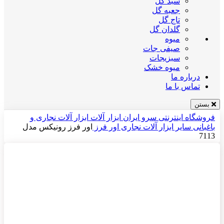
سبد گل
جعبه گل
تاج گل
گلدان گل
میوه
صیفی جات
سبزیجات
میوه خشک
درباره ما
تماس با ما
بستن
فروشگاه اینترنتی سرو ایران
ابزار آلات
ابزار آلات نجاری و
باغبانی
سایر ابزار آلات نجاری
اور فرز
اور فرز رونیکس مدل
7113