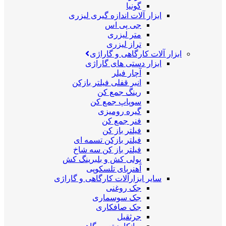
گونیا
ابزار آلات اندازه گیری لیزری
جی پی اس
متر لیزری
تراز لیزری
ابزار آلات کارگاهی و گاراژی
ابزار دستی های گاراژی
آچار فیلر
انبر قفلی فیلتر بازکن
رینگ جمع کن
سوپاپ جمع کن
گیره رومیزی
فنر جمع کن
فیلتر باز کن
فیلتر بازکن تسمه ای
فیلتر باز کن سه شاخ
پولی کش و بلبرینگ کش
آهنربای تلسکوپی
سایر ابزارآلات کارگاهی و گاراژی
جک روغنی
جک سوسماری
جک صافکاری
جرثقیل