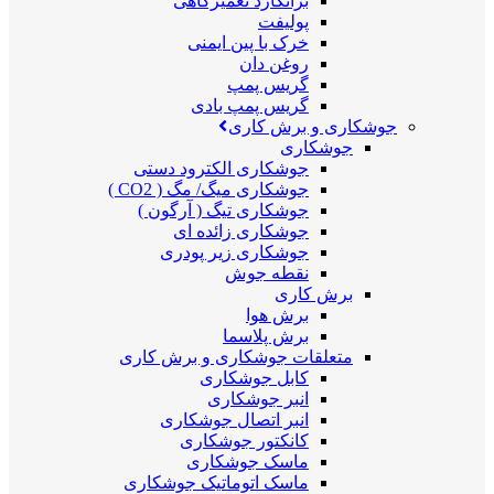
برانکارد تعمیرگاهی
پولیفت
خرک با پین ایمنی
روغن دان
گریس پمپ
گریس پمپ بادی
جوشکاری و برش کاری
جوشکاری
جوشکاری الکترود دستی
جوشکاری میگ/ مگ ( CO2 )
جوشکاری تیگ ( آرگون )
جوشکاری زائده ای
جوشکاری زیر پودری
نقطه جوش
برش کاری
برش هوا
برش پلاسما
متعلقات جوشکاری و برش کاری
کابل جوشکاری
انبر جوشکاری
انبر اتصال جوشکاری
کانکتور جوشکاری
ماسک جوشکاری
ماسک اتوماتیک جوشکاری