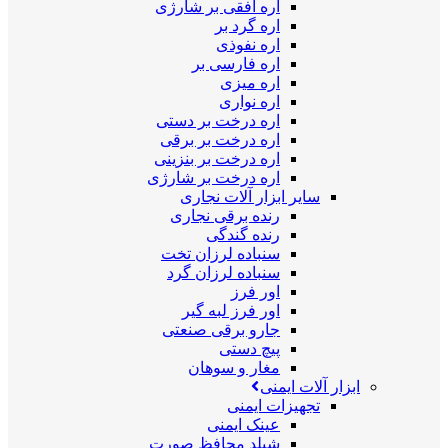
اره افقی بر شارژی
اره گرد بر
اره نفوذی
اره فارسی بر
اره میزی
اره نواری
اره درخت بر دستی
اره درخت بر برقی
اره درخت بر بنزینی
اره درخت بر شارژی
سایر ابزار آلات نجاری
رنده برقی نجاری
رنده گندگی
سنباده لرزان تخت
سنباده لرزان گرد
اور فرز
اور فرز لبه گیر
جارو برقی صنعتی
پیچ دستی
مغار و سوهان
ابزار آلات ایمنی
تجهیزات ایمنی
عینک ایمنی
شیلد محافظ صورت