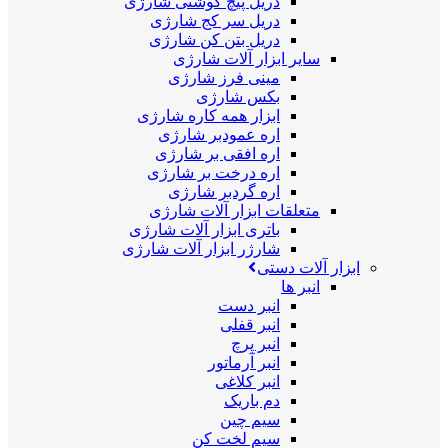
دریل پیچ گوشتی شارژی
دریل سر کج شارژی
دریل بتن کن شارژی
سایر ابزار آلات شارژی
مینی فرز شارژی
بکس شارژی
ابزار همه کاره شارژی
اره عمودبر شارژی
اره افقی بر شارژی
اره درخت بر شارژی
اره گردبر شارژی
متعلقات ابزار آلات شارژی
باتری ابزار آلات شارژی
شارژر ابزار آلات شارژی
ابزار آلات دستی
انبر ها
انبر دست
انبر قفلی
انبر پرچ
انبر آرماتور
انبر کلاغی
دم باریک
سیم چین
سیم لخت کن