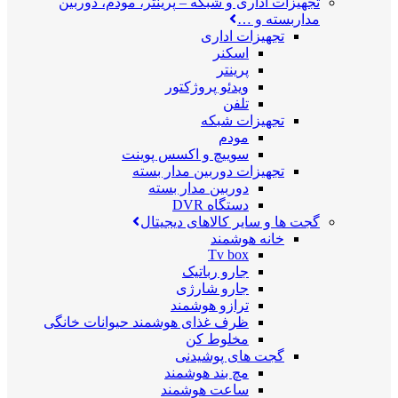
تجهیزات اداری و شبکه
–
پرینتر، مودم، دوربین
مداربسته و …
تجهیزات اداری
اسکنر
پرینتر
ویدئو پروژکتور
تلفن
تجهیزات شبکه
مودم
سوییچ و اکسس پوینت
تجهیزات دوربین مدار بسته
دوربین مدار بسته
دستگاه DVR
گجت ها و سایر کالاهای دیجیتال
خانه هوشمند
Tv box
جارو رباتیک
جارو شارژی
ترازو هوشمند
ظرف غذای هوشمند حیوانات خانگی
مخلوط کن
گجت های پوشیدنی
مچ بند هوشمند
ساعت هوشمند