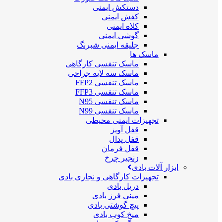
دستکش ایمنی
کفش ایمنی
کلاه ایمنی
گوشی ایمنی
جلیقه ایمنی شبرنگ
ماسک ها
ماسک تنفسی کارگاهی
ماسک سه لایه جراحی
ماسک تنفسی FFP2
ماسک تنفسی FFP3
ماسک تنفسی N95
ماسک تنفسی N99
تجهیزات ایمنی محیطی
قفل آویز
قفل پدال
قفل فرمان
زنجیر چرخ
ابزار آلات بادی
تجهیزات کارگاهی و نجاری بادی
دریل بادی
مینی فرز بادی
پیچ گوشتی بادی
میخ کوب بادی