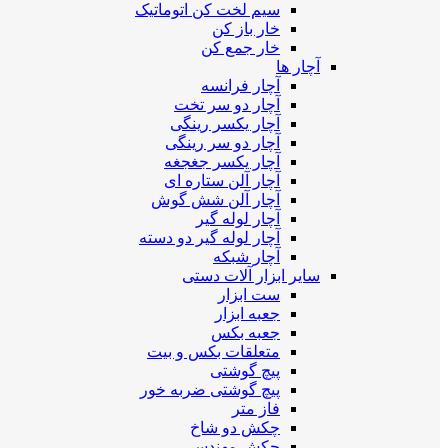
سیم لخت کن اتوماتیک
خار باز کن
خار جمع کن
آچار ها
آچار فرانسه
آچار دو سر تخت
آچار یکسر رینگی
آچار دو سر رینگی
آچار یکسر جغجغه
آچار آلن ستاره ای
آچار آلن شش گوش
آچار لوله گیر
آچار لوله گیر دو دسته
آچار شبکه
سایر ابزار آلات دستی
ست ابزار
جعبه ابزار
جعبه بکس
متعلقات بکس و بیت
پیچ گوشتی
پیچ گوشتی ضربه خور
فاز متر
چکش دو شاخ
چکش مهندسی