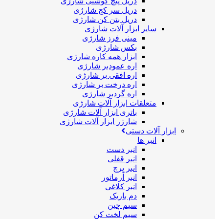
دریل پیچ گوشتی شارژی
دریل سر کج شارژی
دریل بتن کن شارژی
سایر ابزار آلات شارژی
مینی فرز شارژی
بکس شارژی
ابزار همه کاره شارژی
اره عمودبر شارژی
اره افقی بر شارژی
اره درخت بر شارژی
اره گردبر شارژی
متعلقات ابزار آلات شارژی
باتری ابزار آلات شارژی
شارژر ابزار آلات شارژی
ابزار آلات دستی
انبر ها
انبر دست
انبر قفلی
انبر پرچ
انبر آرماتور
انبر کلاغی
دم باریک
سیم چین
سیم لخت کن