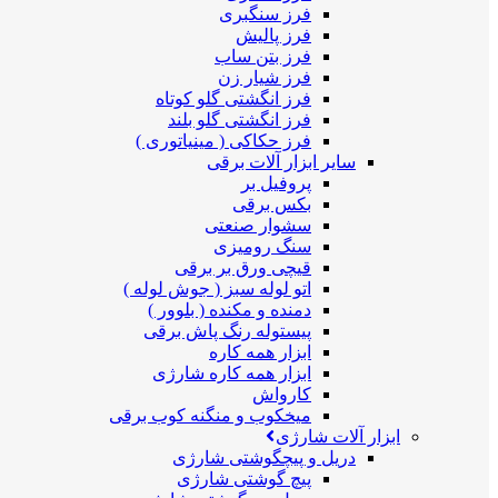
فرز سنگبری
فرز پالیش
فرز بتن ساب
فرز شیار زن
فرز انگشتی گلو کوتاه
فرز انگشتی گلو بلند
فرز حکاکی ( مینیاتوری )
سایر ابزار آلات برقی
پروفیل بر
بکس برقی
سشوار صنعتی
سنگ رومیزی
قیچی ورق بر برقی
اتو لوله سبز ( جوش لوله )
دمنده و مکنده ( بلوور )
پیستوله رنگ پاش برقی
ابزار همه کاره
ابزار همه کاره شارژی
کارواش
میخکوب و منگنه کوب برقی
ابزار آلات شارژی
دریل و پیچگوشتی شارژی
پیچ گوشتی شارژی