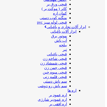
قیچی ورق بر
کاتر ( موکت بر )
کمان اره
منگنه کوب دستی
قیچی لوله سبز pvc
ابزار آلات نجاری و باغبانی
ابزار آلات باغبانی
موتور برق
آب پاش
بیلچه
تبر
قیچی باغبانی
قیچی شاخه زن
قیچی شمشاد زن
قیچی چمن زن
قیچی میوه چین
قیچی قلمه زنی
سم پاش دستی
سم پاش رو دوشی
اره ها
اره عمود بر
اره عمودبر شارژی
اره افقی بر