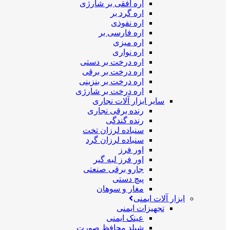
اره افقی بر شارژی
اره گرد بر
اره نفوذی
اره فارسی بر
اره میزی
اره نواری
اره درخت بر دستی
اره درخت بر برقی
اره درخت بر بنزینی
اره درخت بر شارژی
سایر ابزار آلات نجاری
رنده برقی نجاری
رنده گندگی
سنباده لرزان تخت
سنباده لرزان گرد
اور فرز
اور فرز لبه گیر
جارو برقی صنعتی
پیچ دستی
مغار و سوهان
ابزار آلات ایمنی
تجهیزات ایمنی
عینک ایمنی
شیلد محافظ صورت