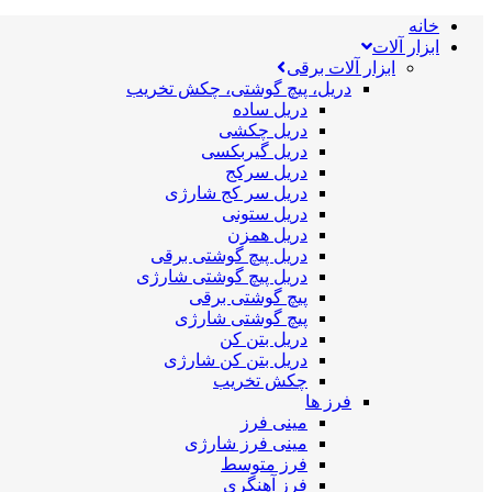
خانه
ابزار آلات
ابزار آلات برقی
دریل، پیچ گوشتی، چکش تخریب
دریل ساده
دریل چکشی
دریل گیربکسی
دریل سرکج
دریل سر کج شارژی
دریل ستونی
دریل همزن
دریل پیچ گوشتی برقی
دریل پیچ گوشتی شارژی
پیچ گوشتی برقی
پیچ گوشتی شارژی
دریل بتن کن
دریل بتن کن شارژی
چکش تخریب
فرز ها
مینی فرز
مینی فرز شارژی
فرز متوسط
فرز آهنگری