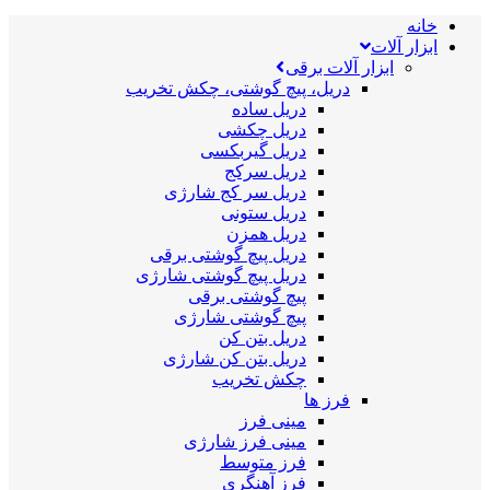
خانه
ابزار آلات
ابزار آلات برقی
دریل، پیچ گوشتی، چکش تخریب
دریل ساده
دریل چکشی
دریل گیربکسی
دریل سرکج
دریل سر کج شارژی
دریل ستونی
دریل همزن
دریل پیچ گوشتی برقی
دریل پیچ گوشتی شارژی
پیچ گوشتی برقی
پیچ گوشتی شارژی
دریل بتن کن
دریل بتن کن شارژی
چکش تخریب
فرز ها
مینی فرز
مینی فرز شارژی
فرز متوسط
فرز آهنگری