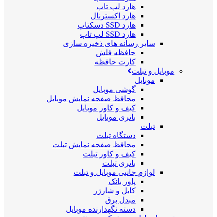
هارد لپ تاپ
هارد اکسترنال
هارد SSD دسکتاپ
هارد SSD لپ تاپ
سایر رسانه های ذخیره سازی
حافظه فلش
کارت حافظه
موبایل و تبلت
موبایل
گوشی موبایل
محافظ صفحه نمایش موبایل
کیف و کاور موبایل
باتری موبایل
تبلت
دستگاه تبلت
محافظ صفحه نمایش تبلت
کیف و کاور تبلت
باتری تبلت
لوازم جانبی موبایل و تبلت
پاور بانک
کابل و شارژر
مبدل برق
دسته نگهدارنده موبایل