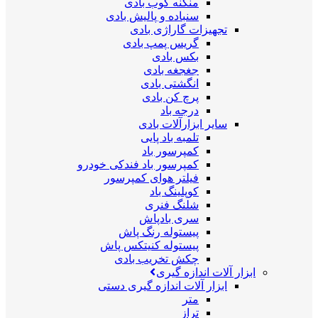
منگنه کوب بادی
سنباده و پالیش بادی
تجهیزات گاراژی بادی
گریس پمپ بادی
بکس بادی
جغجغه بادی
انگشتی بادی
پرچ کن بادی
درجه باد
سایر ابزارآلات بادی
تلمبه باد پایی
کمپرسور باد
کمپرسور باد فندکی خودرو
فیلتر هوای کمپرسور
کوپلینگ باد
شلنگ فنری
سری بادپاش
پیستوله رنگ پاش
پیستوله کنیتکس پاش
چکش تخریب بادی
ابزار آلات اندازه گیری
ابزار آلات اندازه گیری دستی
متر
تراز