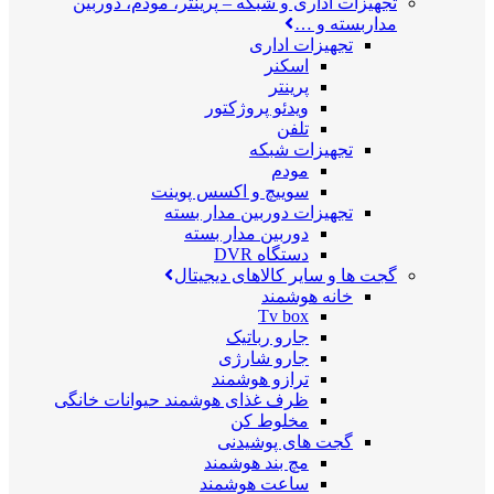
تجهیزات اداری و شبکه
–
پرینتر، مودم، دوربین
مداربسته و …
تجهیزات اداری
اسکنر
پرینتر
ویدئو پروژکتور
تلفن
تجهیزات شبکه
مودم
سوییچ و اکسس پوینت
تجهیزات دوربین مدار بسته
دوربین مدار بسته
دستگاه DVR
گجت ها و سایر کالاهای دیجیتال
خانه هوشمند
Tv box
جارو رباتیک
جارو شارژی
ترازو هوشمند
ظرف غذای هوشمند حیوانات خانگی
مخلوط کن
گجت های پوشیدنی
مچ بند هوشمند
ساعت هوشمند