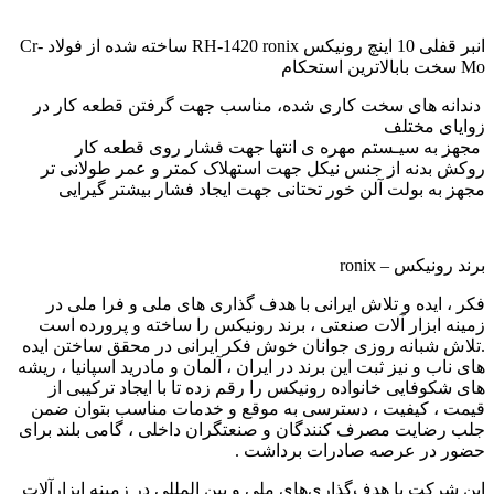
انبر قفلی 10 اینچ رونیکس RH-1420 ronix
ساخته شده از فولاد Cr-
Mo سخت بابالاترین استحکام
دندانه های سخت کاری شده، مناسب جهت گرفتن قطعه کار در
زوایای مختلف
مجهز به سیـستم مهره ی انتها جهت فشار روی قطعه کار
روکش بدنه از جنس نیکل جهت استهلاک کمتر و عمر طولانی تر
مجهز به بولت آلن خور تحتانی جهت ایجاد فشار بیشتر گیرایی
برند رونیکس – ronix
فکر ، ایده و تلاش ایرانی با هدف گذاری های ملی و فرا ملی در
زمینه ابزار آلات صنعتی ، برند رونیکس را ساخته و پرورده است
.تلاش شبانه روزی جوانان خوش فکر ایرانی در محقق ساختن ایده
های ناب و نیز ثبت این برند در ایران ، آلمان و مادرید اسپانیا ، ریشه
های شکوفایی خانواده رونیکس را رقم زده تا با ایجاد ترکیبی از
قیمت ، کیفیت ، دسترسی به موقع و خدمات مناسب بتوان ضمن
جلب رضایت مصرف کنندگان و صنعتگران داخلی ، گامی بلند برای
حضور در عرصه صادرات برداشت .
این شرکت با هدف‌گذاری‌های ملی و بین المللی در زمینه ابزارآلات