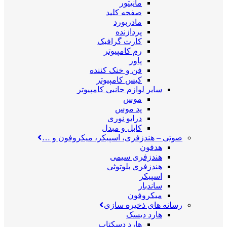
مانیتور
صفحه کلید
مادربورد
پردازنده
کارت گرافیک
رم کامپیوتر
پاور
فن و خنک کننده
کیس کامپیوتر
سایر لوازم جانبی کامپیوتر
موس
پد موس
درایو نوری
کابل و مبدل
صوتی
–
هندزفری، اسپیکر، میکروفون و …
هدفون
هندزفری سیمی
هندزفری بلوتوثی
اسپیکر
ساندبار
میکروفون
رسانه های ذخیره سازی
هارد دیسک
هارد دسکتاپ