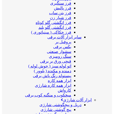
فرز سنگبری
فرز پالیش
فرز بتن ساب
فرز شیار زن
فرز انگشتی گلو کوتاه
فرز انگشتی گلو بلند
فرز حکاکی ( مینیاتوری )
سایر ابزار آلات برقی
پروفیل بر
بکس برقی
سشوار صنعتی
سنگ رومیزی
قیچی ورق بر برقی
اتو لوله سبز ( جوش لوله )
دمنده و مکنده ( بلوور )
پیستوله رنگ پاش برقی
ابزار همه کاره
ابزار همه کاره شارژی
کارواش
میخکوب و منگنه کوب برقی
ابزار آلات شارژی
دریل و پیچگوشتی شارژی
پیچ گوشتی شارژی