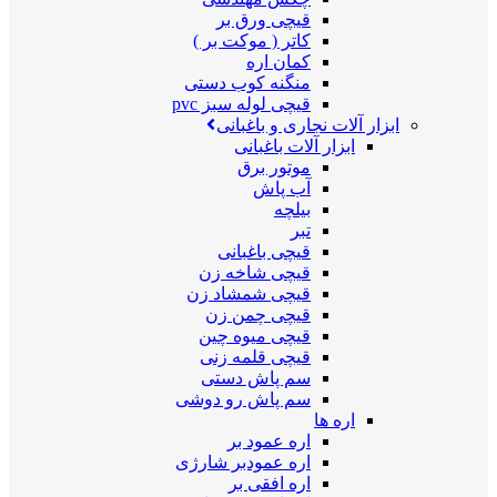
قیچی ورق بر
کاتر ( موکت بر )
کمان اره
منگنه کوب دستی
قیچی لوله سبز pvc
ابزار آلات نجاری و باغبانی
ابزار آلات باغبانی
موتور برق
آب پاش
بیلچه
تبر
قیچی باغبانی
قیچی شاخه زن
قیچی شمشاد زن
قیچی چمن زن
قیچی میوه چین
قیچی قلمه زنی
سم پاش دستی
سم پاش رو دوشی
اره ها
اره عمود بر
اره عمودبر شارژی
اره افقی بر