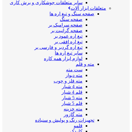
سایر متعلقات جوشکاری و برش کاری
متعلقات ابزار آلات
صفحه سنگ و تیغ اره ها
صفحه سنگ
صفحه سرامیک بر
صفحه گرانیت بر
تیغ اره عمود بر
تیغ اره افقی بر
تیغ اره گردبر و فارسی بر
سایر تیغ اره ها
لوازم ابزار همه کاره
مته و قلم
ست مته
مته دیوار
مته فلز و چوب
مته 4 شیار
قلم 4 شیار
مته 5 شیار
قلم 5 شیار
مته خزینه
مته گازور
تجهیزات رنگ و پولیش و سنباده
قلمو
کاردک