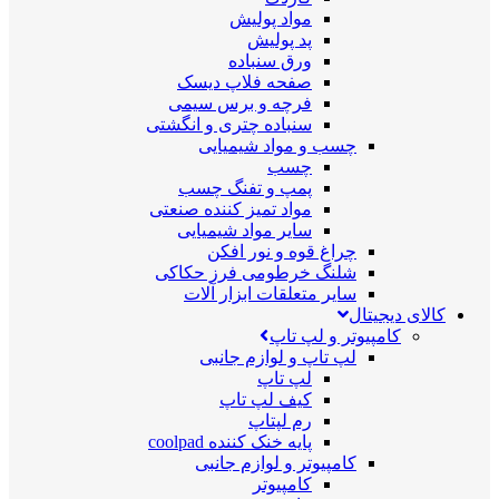
مواد پولیش
پد پولیش
ورق سنباده
صفحه فلاپ دیسک
فرچه و برس سیمی
سنباده چتری و انگشتی
چسب و مواد شیمیایی
چسب
پمپ و تفنگ چسب
مواد تمیز کننده صنعتی
سایر مواد شیمیایی
چراغ قوه و نور افکن
شلنگ خرطومی فرز حکاکی
سایر متعلقات ابزار آلات
کالای دیجیتال
کامپیوتر و لپ تاپ
لپ تاپ و لوازم جانبی
لپ تاپ
کیف لپ تاپ
رم لپتاپ
پایه خنک کننده coolpad
کامپیوتر و لوازم جانبی
کامپیوتر