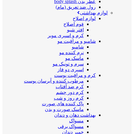
عطر بدن body splash
رول ضد تعریق (مام)
لوازم بهداشتی
لوازم اصلاح
فوم اصلاح
افتر شیو
کرم و اسپری موبر
شامپو و مراقبت مو
شامپو
نرم کننده مو
ماسک مو
سرم و تونیک مو
اسپری دو فاز
کرم و مراقبت پوست
مرطوب کننده و آبرسان پوست
کرم ضد آفتاب
کرم دور چشم
کرم روز و شب
پاک کننده های صورت
ماسک صورت و بدن
بهداشت دهان و دندان
مسواک
مسواک برقی
خمیر دندان