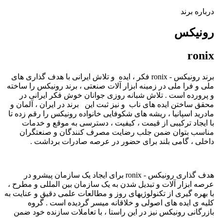
درباره برند
رونیکس
ronix
برند رونیکس - ronix فکر ، ایده و تلاش ایرانی با هدف گذاری های
ملی و فرا ملی در زمینه ابزار آلات صنعتی ، برند رونیکس را ساخته
و پرورده است . تلاش شبانه روزی جوانان خوش فکر ایرانی در
محقق ساختن ایده های ناب و نیز ثبت این برند در ایران ، آلمان و
مادرید اسپانیا ، ریشه های شکوفایی خانواده رونیکس را رقم زده تا
با ایجاد ترکیبی از قیمت ، کیفیت ، دسترسی به موقع و خدمات
مناسب بتوان ضمن جلب رضایت مصرف کنندگان و صنعتگران
داخلی ، گامی بلند برای حضور در عرصه صادرات برداشت .
هدف گذاری رونیکس - ronix برای ایجاد یک سازمان پیشرو در
عرصه ابزار آلات و تبدیل شدن به یک سازمان بین المللی و مطرح ،
با بهره گیری از تکنولوژیهای روز و مطالعات علمی دقیق و عنایت به
کلیه ی ایده های اصولی و خلاقانه میسر گردیده است . گروه
بازرگانی رونیکس نیز در این راستا ، با تعاملات سازنده خود ضمن