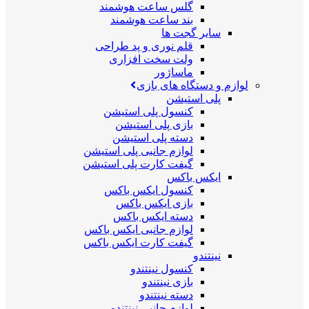
گلس ساعت هوشمند
بند ساعت هوشمند
سایر گجت ها
قلم نوری و پد طراحی
ولت سخت افزاری
ماساژور
لوازم و دستگاه های بازی
پلی استیشن
کنسول پلی استیشن
بازی پلی استیشن
دسته پلی استیشن
لوازم جانبی پلی استیشن
گیفت کارت پلی استیشن
ایکس باکس
کنسول ایکس باکس
بازی ایکس باکس
دسته ایکس باکس
لوازم جانبی ایکس باکس
گیفت کارت ایکس باکس
نینتندو
کنسول نینتندو
بازی نینتندو
دسته نینتندو
لوازم جانبی نینتندو