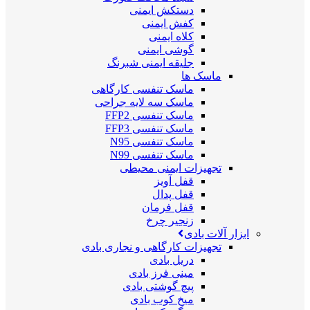
دستکش ایمنی
کفش ایمنی
کلاه ایمنی
گوشی ایمنی
جلیقه ایمنی شبرنگ
ماسک ها
ماسک تنفسی کارگاهی
ماسک سه لایه جراحی
ماسک تنفسی FFP2
ماسک تنفسی FFP3
ماسک تنفسی N95
ماسک تنفسی N99
تجهیزات ایمنی محیطی
قفل آویز
قفل پدال
قفل فرمان
زنجیر چرخ
ابزار آلات بادی
تجهیزات کارگاهی و نجاری بادی
دریل بادی
مینی فرز بادی
پیچ گوشتی بادی
میخ کوب بادی