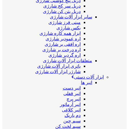
دریل پیچ گوشتی شارژی
دریل سر کج شارژی
دریل بتن کن شارژی
سایر ابزار آلات شارژی
مینی فرز شارژی
بکس شارژی
ابزار همه کاره شارژی
اره عمودبر شارژی
اره افقی بر شارژی
اره درخت بر شارژی
اره گردبر شارژی
متعلقات ابزار آلات شارژی
باتری ابزار آلات شارژی
شارژر ابزار آلات شارژی
ابزار آلات دستی
انبر ها
انبر دست
انبر قفلی
انبر پرچ
انبر آرماتور
انبر کلاغی
دم باریک
سیم چین
سیم لخت کن