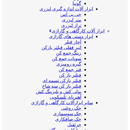
گونیا
ابزار آلات اندازه گیری لیزری
جی پی اس
متر لیزری
تراز لیزری
ابزار آلات کارگاهی و گاراژی
ابزار دستی های گاراژی
آچار فیلر
انبر قفلی فیلتر بازکن
رینگ جمع کن
سوپاپ جمع کن
گیره رومیزی
فنر جمع کن
فیلتر باز کن
فیلتر بازکن تسمه ای
فیلتر باز کن سه شاخ
پولی کش و بلبرینگ کش
آهنربای تلسکوپی
سایر ابزارآلات کارگاهی و گاراژی
جک روغنی
جک سوسماری
جک صافکاری
جرثقیل