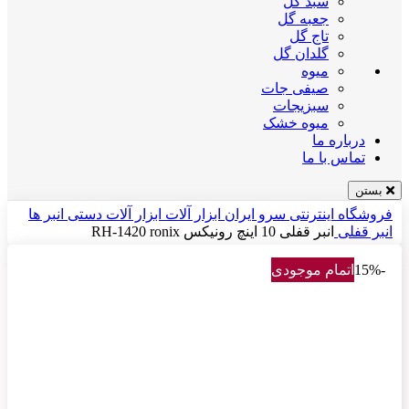
سبد گل
جعبه گل
تاج گل
گلدان گل
میوه
صیفی جات
سبزیجات
میوه خشک
درباره ما
تماس با ما
بستن
فروشگاه اینترنتی سرو ایران
ابزار آلات
ابزار آلات دستی
انبر ها
انبر قفلی
انبر قفلی 10 اینچ رونیکس RH-1420 ronix
-15%
اتمام موجودی