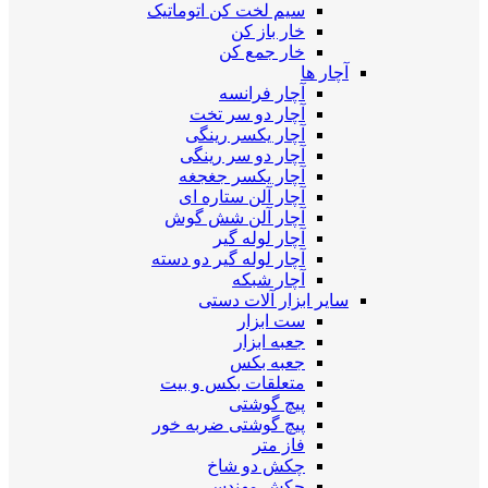
سیم لخت کن اتوماتیک
خار باز کن
خار جمع کن
آچار ها
آچار فرانسه
آچار دو سر تخت
آچار یکسر رینگی
آچار دو سر رینگی
آچار یکسر جغجغه
آچار آلن ستاره ای
آچار آلن شش گوش
آچار لوله گیر
آچار لوله گیر دو دسته
آچار شبکه
سایر ابزار آلات دستی
ست ابزار
جعبه ابزار
جعبه بکس
متعلقات بکس و بیت
پیچ گوشتی
پیچ گوشتی ضربه خور
فاز متر
چکش دو شاخ
چکش مهندسی