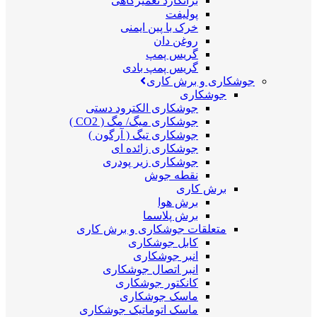
برانکارد تعمیرگاهی
پولیفت
خرک با پین ایمنی
روغن دان
گریس پمپ
گریس پمپ بادی
جوشکاری و برش کاری
جوشکاری
جوشکاری الکترود دستی
جوشکاری میگ/ مگ ( CO2 )
جوشکاری تیگ ( آرگون )
جوشکاری زائده ای
جوشکاری زیر پودری
نقطه جوش
برش کاری
برش هوا
برش پلاسما
متعلقات جوشکاری و برش کاری
کابل جوشکاری
انبر جوشکاری
انبر اتصال جوشکاری
کانکتور جوشکاری
ماسک جوشکاری
ماسک اتوماتیک جوشکاری