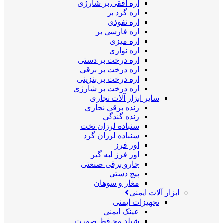
اره افقی بر شارژی
اره گرد بر
اره نفوذی
اره فارسی بر
اره میزی
اره نواری
اره درخت بر دستی
اره درخت بر برقی
اره درخت بر بنزینی
اره درخت بر شارژی
سایر ابزار آلات نجاری
رنده برقی نجاری
رنده گندگی
سنباده لرزان تخت
سنباده لرزان گرد
اور فرز
اور فرز لبه گیر
جارو برقی صنعتی
پیچ دستی
مغار و سوهان
ابزار آلات ایمنی
تجهیزات ایمنی
عینک ایمنی
شیلد محافظ صورت