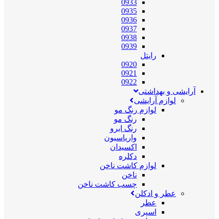
0933
0935
0936
0937
0938
0939
رایتل
0920
0921
0922
آرایشی و بهداشتی
لوازم آرایشی
لوازم رنگ مو
رنگ مو
رنگ ابرو
واریاسیون
اکسیدان
دکلره
لوازم کاشت ناخن
ناخن
چسب کاشت ناخن
عطر و ادکلن
عطر
اسپری