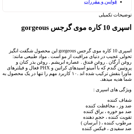
قوانین و مقررات
توضیحات تکمیلی
اسپری 10 کاره موی گرجس gorgeous
اسپری 10 کاره موی گرجس gorgeous این محصول شگفت انگیز
تحولی عجیب در دنیای مراقبت از مو است . مواد طبیعی مانند:
روغن آرگان . روغن فندق . عصاره ابریشم . روغن بذر کتان و
پروتیین گندم که با آمینو اسیدهای کراتین و PHX فعال و فیلترهای
ماورا بنفش ترکیب شده اند .۱۰ کاربرد مهم را تنها در یک محصول به
شما هدیه میدهد.
ویژگی های اسپری :
شفاف کننده
ضد وز ، مخافظت کننده
ضد مو خوره ، براق کننده
تقویت کننده ، حجم دهنده
مرطوب کننده ، ( آبرسان )
ضد سفیدی ، فیکس کننده