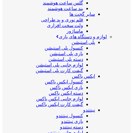
گلس ساعت هوشمند
بند ساعت هوشمند
سایر گجت ها
قلم نوری و پد طراحی
ولت سخت افزاری
ماساژور
لوازم و دستگاه های بازی
پلی استیشن
کنسول پلی استیشن
بازی پلی استیشن
دسته پلی استیشن
لوازم جانبی پلی استیشن
گیفت کارت پلی استیشن
ایکس باکس
کنسول ایکس باکس
بازی ایکس باکس
دسته ایکس باکس
لوازم جانبی ایکس باکس
گیفت کارت ایکس باکس
نینتندو
کنسول نینتندو
بازی نینتندو
دسته نینتندو
لوازم جانبی نینتندو