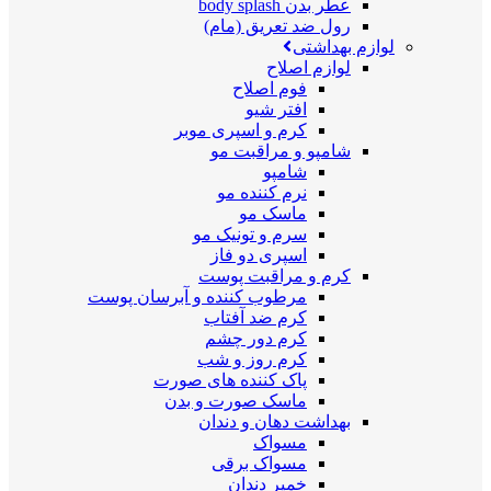
عطر بدن body splash
رول ضد تعریق (مام)
لوازم بهداشتی
لوازم اصلاح
فوم اصلاح
افتر شیو
کرم و اسپری موبر
شامپو و مراقبت مو
شامپو
نرم کننده مو
ماسک مو
سرم و تونیک مو
اسپری دو فاز
کرم و مراقبت پوست
مرطوب کننده و آبرسان پوست
کرم ضد آفتاب
کرم دور چشم
کرم روز و شب
پاک کننده های صورت
ماسک صورت و بدن
بهداشت دهان و دندان
مسواک
مسواک برقی
خمیر دندان