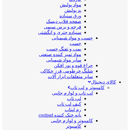
مواد پولیش
پد پولیش
ورق سنباده
صفحه فلاپ دیسک
فرچه و برس سیمی
سنباده چتری و انگشتی
چسب و مواد شیمیایی
چسب
پمپ و تفنگ چسب
مواد تمیز کننده صنعتی
سایر مواد شیمیایی
چراغ قوه و نور افکن
شلنگ خرطومی فرز حکاکی
سایر متعلقات ابزار آلات
کالای دیجیتال
کامپیوتر و لپ تاپ
لپ تاپ و لوازم جانبی
لپ تاپ
کیف لپ تاپ
رم لپتاپ
پایه خنک کننده coolpad
کامپیوتر و لوازم جانبی
کامپیوتر