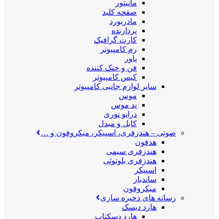
مانیتور
صفحه کلید
مادربورد
پردازنده
کارت گرافیک
رم کامپیوتر
پاور
فن و خنک کننده
کیس کامپیوتر
سایر لوازم جانبی کامپیوتر
موس
پد موس
درایو نوری
کابل و مبدل
صوتی
–
هندزفری، اسپیکر، میکروفون و …
هدفون
هندزفری سیمی
هندزفری بلوتوثی
اسپیکر
ساندبار
میکروفون
رسانه های ذخیره سازی
هارد دیسک
هارد دسکتاپ