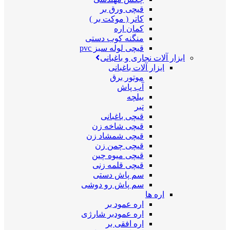
قیچی ورق بر
کاتر ( موکت بر )
کمان اره
منگنه کوب دستی
قیچی لوله سبز pvc
ابزار آلات نجاری و باغبانی
ابزار آلات باغبانی
موتور برق
آب پاش
بیلچه
تبر
قیچی باغبانی
قیچی شاخه زن
قیچی شمشاد زن
قیچی چمن زن
قیچی میوه چین
قیچی قلمه زنی
سم پاش دستی
سم پاش رو دوشی
اره ها
اره عمود بر
اره عمودبر شارژی
اره افقی بر