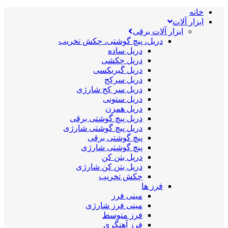
خانه
ابزار آلات
ابزار آلات برقی
دریل، پیچ گوشتی، چکش تخریب
دریل ساده
دریل چکشی
دریل گیربکسی
دریل سرکج
دریل سر کج شارژی
دریل ستونی
دریل همزن
دریل پیچ گوشتی برقی
دریل پیچ گوشتی شارژی
پیچ گوشتی برقی
پیچ گوشتی شارژی
دریل بتن کن
دریل بتن کن شارژی
چکش تخریب
فرز ها
مینی فرز
مینی فرز شارژی
فرز متوسط
فرز آهنگری