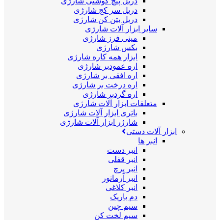
دریل پیچ گوشتی شارژی
دریل سر کج شارژی
دریل بتن کن شارژی
سایر ابزار آلات شارژی
مینی فرز شارژی
بکس شارژی
ابزار همه کاره شارژی
اره عمودبر شارژی
اره افقی بر شارژی
اره درخت بر شارژی
اره گردبر شارژی
متعلقات ابزار آلات شارژی
باتری ابزار آلات شارژی
شارژر ابزار آلات شارژی
ابزار آلات دستی
انبر ها
انبر دست
انبر قفلی
انبر پرچ
انبر آرماتور
انبر کلاغی
دم باریک
سیم چین
سیم لخت کن