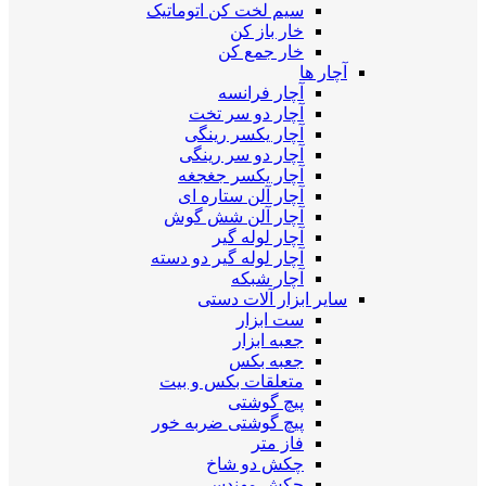
سیم لخت کن اتوماتیک
خار باز کن
خار جمع کن
آچار ها
آچار فرانسه
آچار دو سر تخت
آچار یکسر رینگی
آچار دو سر رینگی
آچار یکسر جغجغه
آچار آلن ستاره ای
آچار آلن شش گوش
آچار لوله گیر
آچار لوله گیر دو دسته
آچار شبکه
سایر ابزار آلات دستی
ست ابزار
جعبه ابزار
جعبه بکس
متعلقات بکس و بیت
پیچ گوشتی
پیچ گوشتی ضربه خور
فاز متر
چکش دو شاخ
چکش مهندسی