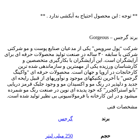
** توجه : این محصول احتیاج به آبکشی ندارد . **
برند گرجس – Gorgeous
شرکت “پول سرویس” یکی از مدعیان صنایع پوست و مو شرکتی
شرکتی با سابقه ۳۰ ساله در صنعت تولید محصولات حرفه ای برای
آرایشگران است. این آرایشگران با بکارگیری متخصصین و
کارشناسان ورزیده یکی از مهمترین و سازماندهی شده ترین
کارخانجات در اروپا و جهان است. محصولات حرفه ای “واکینگ
گرجس” با آخرین تکنیکهای موجود و نوآوریهای از قبیل رایحه ای
جدید و دلپذیر در رنگ مو و اکسیدان مو و وجود جلبک قرمز دریایی
”بابو استراکچرر” که خود پدیده ای نوین در صنعت رنگ مو شمرده
میشود و در این کارخانه با فرمولاسیونی بی نظیر تولید شده است.
مشخصات فنی
برند
گرجس
حجم
250 میلی لیتر