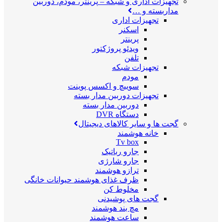
تجهیزات اداری و شبکه
–
پرینتر، مودم، دوربین
مداربسته و …
تجهیزات اداری
اسکنر
پرینتر
ویدئو پروژکتور
تلفن
تجهیزات شبکه
مودم
سوییچ و اکسس پوینت
تجهیزات دوربین مدار بسته
دوربین مدار بسته
دستگاه DVR
گجت ها و سایر کالاهای دیجیتال
خانه هوشمند
Tv box
جارو رباتیک
جارو شارژی
ترازو هوشمند
ظرف غذای هوشمند حیوانات خانگی
مخلوط کن
گجت های پوشیدنی
مچ بند هوشمند
ساعت هوشمند