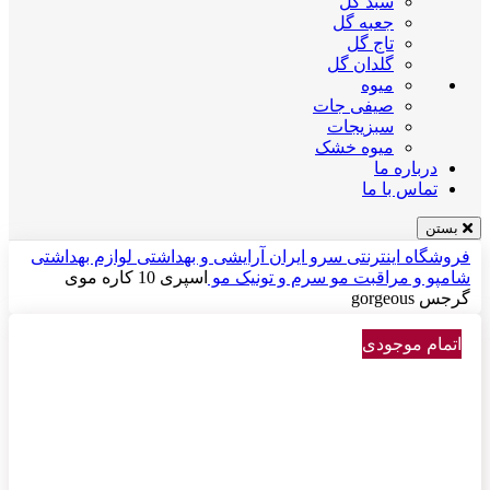
سبد گل
جعبه گل
تاج گل
گلدان گل
میوه
صیفی جات
سبزیجات
میوه خشک
درباره ما
تماس با ما
بستن
فروشگاه اینترنتی سرو ایران
آرایشی و بهداشتی
لوازم بهداشتی
شامپو و مراقبت مو
سرم و تونیک مو
اسپری 10 کاره موی
گرجس gorgeous
اتمام موجودی