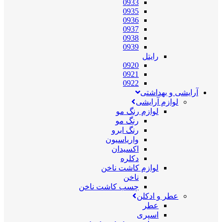
0933
0935
0936
0937
0938
0939
رایتل
0920
0921
0922
آرایشی و بهداشتی
لوازم آرایشی
لوازم رنگ مو
رنگ مو
رنگ ابرو
واریاسیون
اکسیدان
دکلره
لوازم کاشت ناخن
ناخن
چسب کاشت ناخن
عطر و ادکلن
عطر
اسپری