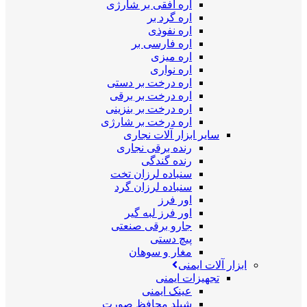
اره افقی بر شارژی
اره گرد بر
اره نفوذی
اره فارسی بر
اره میزی
اره نواری
اره درخت بر دستی
اره درخت بر برقی
اره درخت بر بنزینی
اره درخت بر شارژی
سایر ابزار آلات نجاری
رنده برقی نجاری
رنده گندگی
سنباده لرزان تخت
سنباده لرزان گرد
اور فرز
اور فرز لبه گیر
جارو برقی صنعتی
پیچ دستی
مغار و سوهان
ابزار آلات ایمنی
تجهیزات ایمنی
عینک ایمنی
شیلد محافظ صورت