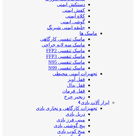
دستکش ایمنی
کفش ایمنی
کلاه ایمنی
گوشی ایمنی
جلیقه ایمنی شبرنگ
ماسک ها
ماسک تنفسی کارگاهی
ماسک سه لایه جراحی
ماسک تنفسی FFP2
ماسک تنفسی FFP3
ماسک تنفسی N95
ماسک تنفسی N99
تجهیزات ایمنی محیطی
قفل آویز
قفل پدال
قفل فرمان
زنجیر چرخ
ابزار آلات بادی
تجهیزات کارگاهی و نجاری بادی
دریل بادی
مینی فرز بادی
پیچ گوشتی بادی
میخ کوب بادی