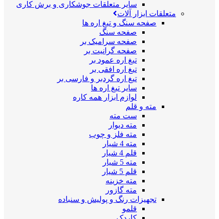
سایر متعلقات جوشکاری و برش کاری
متعلقات ابزار آلات
صفحه سنگ و تیغ اره ها
صفحه سنگ
صفحه سرامیک بر
صفحه گرانیت بر
تیغ اره عمود بر
تیغ اره افقی بر
تیغ اره گردبر و فارسی بر
سایر تیغ اره ها
لوازم ابزار همه کاره
مته و قلم
ست مته
مته دیوار
مته فلز و چوب
مته 4 شیار
قلم 4 شیار
مته 5 شیار
قلم 5 شیار
مته خزینه
مته گازور
تجهیزات رنگ و پولیش و سنباده
قلمو
کاردک