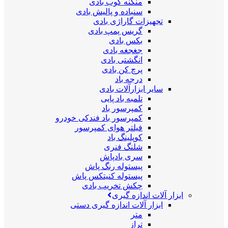
منگنه کوب بادی
سنباده و پالیش بادی
تجهیزات گاراژی بادی
گریس پمپ بادی
بکس بادی
جغجغه بادی
انگشتی بادی
پرچ کن بادی
درجه باد
سایر ابزارآلات بادی
تلمبه باد پایی
کمپرسور باد
کمپرسور باد فندکی خودرو
فیلتر هوای کمپرسور
کوپلینگ باد
شلنگ فنری
سری بادپاش
پیستوله رنگ پاش
پیستوله کنیتکس پاش
چکش تخریب بادی
ابزار آلات اندازه گیری
ابزار آلات اندازه گیری دستی
متر
تراز