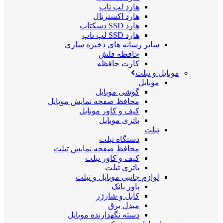
هارد لپ تاپ
هارد اکسترنال
هارد SSD دسکتاپ
هارد SSD لپ تاپ
سایر رسانه های ذخیره سازی
حافظه فلش
کارت حافظه
موبایل و تبلت
موبایل
گوشی موبایل
محافظ صفحه نمایش موبایل
کیف و کاور موبایل
باتری موبایل
تبلت
دستگاه تبلت
محافظ صفحه نمایش تبلت
کیف و کاور تبلت
باتری تبلت
لوازم جانبی موبایل و تبلت
پاور بانک
کابل و شارژر
مبدل برق
دسته نگهدارنده موبایل