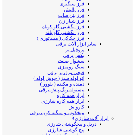
فرز سنگبری
فرز پالیش
فرز بتن ساب
فرز شیار زن
فرز انگشتی گلو کوتاه
فرز انگشتی گلو بلند
فرز حکاکی ( مینیاتوری )
سایر ابزار آلات برقی
پروفیل بر
بکس برقی
سشوار صنعتی
سنگ رومیزی
قیچی ورق بر برقی
اتو لوله سبز ( جوش لوله )
دمنده و مکنده ( بلوور )
پیستوله رنگ پاش برقی
ابزار همه کاره
ابزار همه کاره شارژی
کارواش
میخکوب و منگنه کوب برقی
ابزار آلات شارژی
دریل و پیچگوشتی شارژی
پیچ گوشتی شارژی