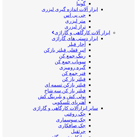
گونیا
ابزار آلات اندازه گیری لیزری
جی پی اس
متر لیزری
تراز لیزری
ابزار آلات کارگاهی و گاراژی
ابزار دستی های گاراژی
آچار فیلر
انبر قفلی فیلتر بازکن
رینگ جمع کن
سوپاپ جمع کن
گیره رومیزی
فنر جمع کن
فیلتر باز کن
فیلتر بازکن تسمه ای
فیلتر باز کن سه شاخ
پولی کش و بلبرینگ کش
آهنربای تلسکوپی
سایر ابزارآلات کارگاهی و گاراژی
جک روغنی
جک سوسماری
جک صافکاری
جرثقیل