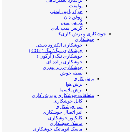
برانکارد تعمیرگاهی
پولیفت
خرک با پین ایمنی
روغن دان
گریس پمپ
گریس پمپ بادی
جوشکاری و برش کاری
جوشکاری
جوشکاری الکترود دستی
جوشکاری میگ/ مگ ( CO2 )
جوشکاری تیگ ( آرگون )
جوشکاری زائده ای
جوشکاری زیر پودری
نقطه جوش
برش کاری
برش هوا
برش پلاسما
متعلقات جوشکاری و برش کاری
کابل جوشکاری
انبر جوشکاری
انبر اتصال جوشکاری
کانکتور جوشکاری
ماسک جوشکاری
ماسک اتوماتیک جوشکاری