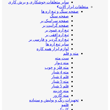
سایر متعلقات جوشکاری و برش کاری
متعلقات ابزار آلات
صفحه سنگ و تیغ اره ها
صفحه سنگ
صفحه سرامیک بر
صفحه گرانیت بر
تیغ اره عمود بر
تیغ اره افقی بر
تیغ اره گردبر و فارسی بر
سایر تیغ اره ها
لوازم ابزار همه کاره
مته و قلم
ست مته
مته دیوار
مته فلز و چوب
مته 4 شیار
قلم 4 شیار
مته 5 شیار
قلم 5 شیار
مته خزینه
مته گازور
تجهیزات رنگ و پولیش و سنباده
قلمو
کاردک