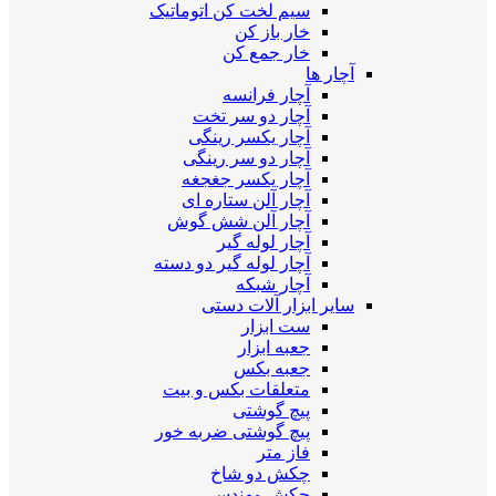
سیم لخت کن اتوماتیک
خار باز کن
خار جمع کن
آچار ها
آچار فرانسه
آچار دو سر تخت
آچار یکسر رینگی
آچار دو سر رینگی
آچار یکسر جغجغه
آچار آلن ستاره ای
آچار آلن شش گوش
آچار لوله گیر
آچار لوله گیر دو دسته
آچار شبکه
سایر ابزار آلات دستی
ست ابزار
جعبه ابزار
جعبه بکس
متعلقات بکس و بیت
پیچ گوشتی
پیچ گوشتی ضربه خور
فاز متر
چکش دو شاخ
چکش مهندسی