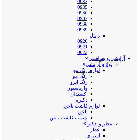
0933
0935
0936
0937
0938
0939
رایتل
0920
0921
0922
آرایشی و بهداشتی
لوازم آرایشی
لوازم رنگ مو
رنگ مو
رنگ ابرو
واریاسیون
اکسیدان
دکلره
لوازم کاشت ناخن
ناخن
چسب کاشت ناخن
عطر و ادکلن
عطر
اسپری