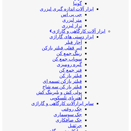
گونیا
ابزار آلات اندازه گیری لیزری
جی پی اس
متر لیزری
تراز لیزری
ابزار آلات کارگاهی و گاراژی
ابزار دستی های گاراژی
آچار فیلر
انبر قفلی فیلتر بازکن
رینگ جمع کن
سوپاپ جمع کن
گیره رومیزی
فنر جمع کن
فیلتر باز کن
فیلتر بازکن تسمه ای
فیلتر باز کن سه شاخ
پولی کش و بلبرینگ کش
آهنربای تلسکوپی
سایر ابزارآلات کارگاهی و گاراژی
جک روغنی
جک سوسماری
جک صافکاری
جرثقیل