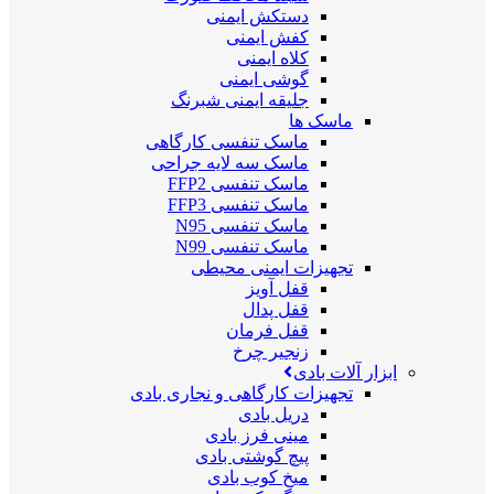
دستکش ایمنی
کفش ایمنی
کلاه ایمنی
گوشی ایمنی
جلیقه ایمنی شبرنگ
ماسک ها
ماسک تنفسی کارگاهی
ماسک سه لایه جراحی
ماسک تنفسی FFP2
ماسک تنفسی FFP3
ماسک تنفسی N95
ماسک تنفسی N99
تجهیزات ایمنی محیطی
قفل آویز
قفل پدال
قفل فرمان
زنجیر چرخ
ابزار آلات بادی
تجهیزات کارگاهی و نجاری بادی
دریل بادی
مینی فرز بادی
پیچ گوشتی بادی
میخ کوب بادی