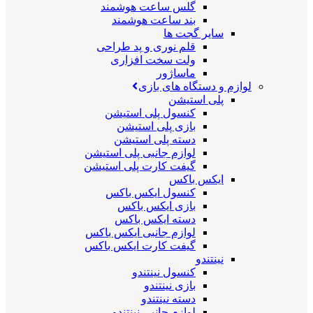
گلس ساعت هوشمند
بند ساعت هوشمند
سایر گجت ها
قلم نوری و پد طراحی
ولت سخت افزاری
ماساژور
لوازم و دستگاه های بازی
پلی استیشن
کنسول پلی استیشن
بازی پلی استیشن
دسته پلی استیشن
لوازم جانبی پلی استیشن
گیفت کارت پلی استیشن
ایکس باکس
کنسول ایکس باکس
بازی ایکس باکس
دسته ایکس باکس
لوازم جانبی ایکس باکس
گیفت کارت ایکس باکس
نینتندو
کنسول نینتندو
بازی نینتندو
دسته نینتندو
لوازم جانبی نینتندو