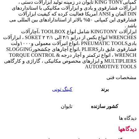
کمپانیKING TONY تایوان در زمینه تولید ابزارآلات دستی ،
ابزارآلات فشارقوی و بادی و ابزارآلات مکانیکی با استانداردهای
DIN آلمان و ANSI آمریکا فعالیت کرده که کیفیت ابزارآلات
فشارقوی این کمپانی ۵۰% بالاتر از استاندارادهای بین المللی می
باشد .
ابزارآلات KINGTONY شامل انواع TOOLBOX ،آچارآلات
WRENCHES انواع بکس از درایو ۴/۱ الی ۲/۱ ۲ SOKET ، ابزارآلات
بادیPNEUMATIC TOOLS ،انواع انبرآلات معمولی و۱۰۰۰ولت
فشارقوی عایق دارPLIERS ،انواع آچارهای چکشخورSLOGGING
WRENCH ، انواع ترکمتر و آچار درجه TORQUE CONTROL &
MULTIPLIERS و ابزارهای مخصوص مکانیکی ، گاراژی و کارگاهی
AUTOMOTIVE TOOLS
مشخصات فنی
برند
کینگ تونی
کشور سازنده
تایوان
دیدگاه ها
دیدگاهها