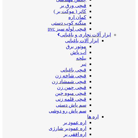
قیچی ورق بر
کاتر ( موکت بر )
کمان اره
منگنه کوب دستی
قیچی لوله سبز pvc
ابزار آلات نجاری و باغبانی
ابزار آلات باغبانی
موتور برق
آب پاش
بیلچه
تبر
قیچی باغبانی
قیچی شاخه زن
قیچی شمشاد زن
قیچی چمن زن
قیچی میوه چین
قیچی قلمه زنی
سم پاش دستی
سم پاش رو دوشی
اره ها
اره عمود بر
اره عمودبر شارژی
اره افقی بر