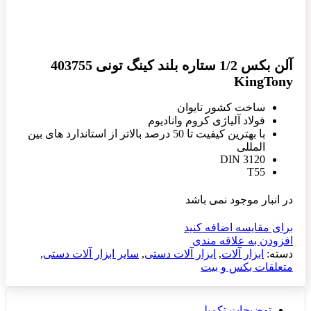
آلن بکس 1/2 ستاره بلند کینگ تونی 403755
KingTony
ساخت کشور تایوان
فولاد آلیاژی کروم وانادیوم
با بهترین کیفیت تا 50 درصد بالاتر از استاندارد های بین
المللی
DIN 3120
T55
در انبار موجود نمی باشد
برای مقایسه اضافه کنید
افزودن به علاقه مندی
دسته:
ابزار آلات
,
ابزار آلات دستی
,
سایر ابزار آلات دستی
,
متعلقات بکس و بیت
توضیحات تکمیلی