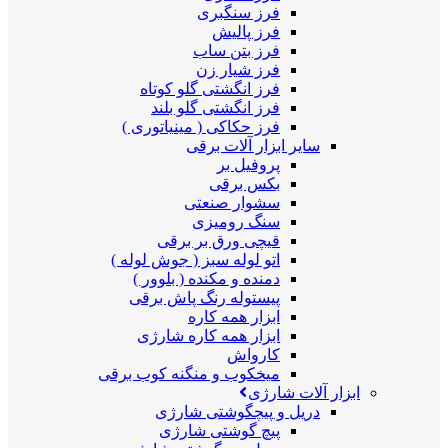
فرز سنگبری
فرز پالیش
فرز بتن ساب
فرز شیار زن
فرز انگشتی گلو کوتاه
فرز انگشتی گلو بلند
فرز حکاکی ( مینیاتوری )
سایر ابزار آلات برقی
پروفیل بر
بکس برقی
سشوار صنعتی
سنگ رومیزی
قیچی ورق بر برقی
اتو لوله سبز ( جوش لوله )
دمنده و مکنده ( بلوور )
پیستوله رنگ پاش برقی
ابزار همه کاره
ابزار همه کاره شارژی
کارواش
میخکوب و منگنه کوب برقی
ابزار آلات شارژی
دریل و پیچگوشتی شارژی
پیچ گوشتی شارژی