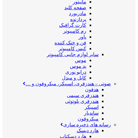
مانیتور
صفحه کلید
مادربورد
پردازنده
کارت گرافیک
رم کامپیوتر
پاور
فن و خنک کننده
کیس کامپیوتر
سایر لوازم جانبی کامپیوتر
موس
پد موس
درایو نوری
کابل و مبدل
صوتی
–
هندزفری، اسپیکر، میکروفون و …
هدفون
هندزفری سیمی
هندزفری بلوتوثی
اسپیکر
ساندبار
میکروفون
رسانه های ذخیره سازی
هارد دیسک
هارد دسکتاپ