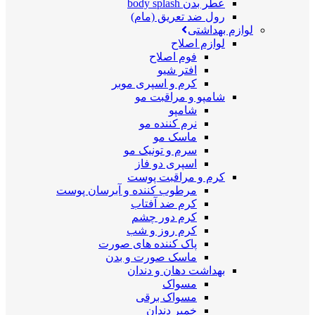
عطر بدن body splash
رول ضد تعریق (مام)
لوازم بهداشتی
لوازم اصلاح
فوم اصلاح
افتر شیو
کرم و اسپری موبر
شامپو و مراقبت مو
شامپو
نرم کننده مو
ماسک مو
سرم و تونیک مو
اسپری دو فاز
کرم و مراقبت پوست
مرطوب کننده و آبرسان پوست
کرم ضد آفتاب
کرم دور چشم
کرم روز و شب
پاک کننده های صورت
ماسک صورت و بدن
بهداشت دهان و دندان
مسواک
مسواک برقی
خمیر دندان