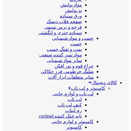
مواد پولیش
پد پولیش
ورق سنباده
صفحه فلاپ دیسک
فرچه و برس سیمی
سنباده چتری و انگشتی
چسب و مواد شیمیایی
چسب
پمپ و تفنگ چسب
مواد تمیز کننده صنعتی
سایر مواد شیمیایی
چراغ قوه و نور افکن
شلنگ خرطومی فرز حکاکی
سایر متعلقات ابزار آلات
کالای دیجیتال
کامپیوتر و لپ تاپ
لپ تاپ و لوازم جانبی
لپ تاپ
کیف لپ تاپ
رم لپتاپ
پایه خنک کننده coolpad
کامپیوتر و لوازم جانبی
کامپیوتر