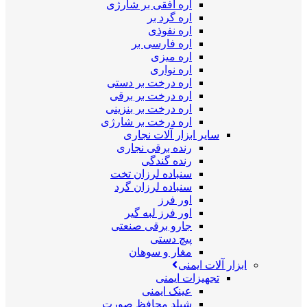
اره افقی بر شارژی
اره گرد بر
اره نفوذی
اره فارسی بر
اره میزی
اره نواری
اره درخت بر دستی
اره درخت بر برقی
اره درخت بر بنزینی
اره درخت بر شارژی
سایر ابزار آلات نجاری
رنده برقی نجاری
رنده گندگی
سنباده لرزان تخت
سنباده لرزان گرد
اور فرز
اور فرز لبه گیر
جارو برقی صنعتی
پیچ دستی
مغار و سوهان
ابزار آلات ایمنی
تجهیزات ایمنی
عینک ایمنی
شیلد محافظ صورت