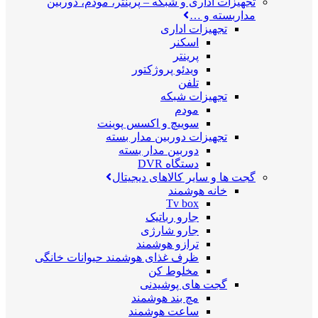
تجهیزات اداری و شبکه
–
پرینتر، مودم، دوربین
مداربسته و …
تجهیزات اداری
اسکنر
پرینتر
ویدئو پروژکتور
تلفن
تجهیزات شبکه
مودم
سوییچ و اکسس پوینت
تجهیزات دوربین مدار بسته
دوربین مدار بسته
دستگاه DVR
گجت ها و سایر کالاهای دیجیتال
خانه هوشمند
Tv box
جارو رباتیک
جارو شارژی
ترازو هوشمند
ظرف غذای هوشمند حیوانات خانگی
مخلوط کن
گجت های پوشیدنی
مچ بند هوشمند
ساعت هوشمند