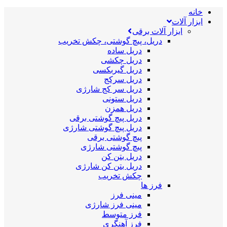
خانه
ابزار آلات
ابزار آلات برقی
دریل، پیچ گوشتی، چکش تخریب
دریل ساده
دریل چکشی
دریل گیربکسی
دریل سرکج
دریل سر کج شارژی
دریل ستونی
دریل همزن
دریل پیچ گوشتی برقی
دریل پیچ گوشتی شارژی
پیچ گوشتی برقی
پیچ گوشتی شارژی
دریل بتن کن
دریل بتن کن شارژی
چکش تخریب
فرز ها
مینی فرز
مینی فرز شارژی
فرز متوسط
فرز آهنگری