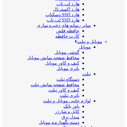
هارد لپ تاپ
هارد اکسترنال
هارد SSD دسکتاپ
هارد SSD لپ تاپ
سایر رسانه های ذخیره سازی
حافظه فلش
کارت حافظه
موبایل و تبلت
موبایل
گوشی موبایل
محافظ صفحه نمایش موبایل
کیف و کاور موبایل
باتری موبایل
تبلت
دستگاه تبلت
محافظ صفحه نمایش تبلت
کیف و کاور تبلت
باتری تبلت
لوازم جانبی موبایل و تبلت
پاور بانک
کابل و شارژر
مبدل برق
دسته نگهدارنده موبایل