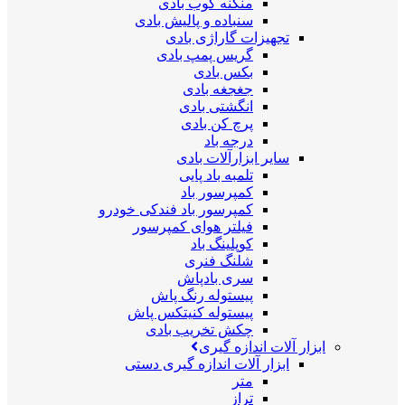
منگنه کوب بادی
سنباده و پالیش بادی
تجهیزات گاراژی بادی
گریس پمپ بادی
بکس بادی
جغجغه بادی
انگشتی بادی
پرچ کن بادی
درجه باد
سایر ابزارآلات بادی
تلمبه باد پایی
کمپرسور باد
کمپرسور باد فندکی خودرو
فیلتر هوای کمپرسور
کوپلینگ باد
شلنگ فنری
سری بادپاش
پیستوله رنگ پاش
پیستوله کنیتکس پاش
چکش تخریب بادی
ابزار آلات اندازه گیری
ابزار آلات اندازه گیری دستی
متر
تراز