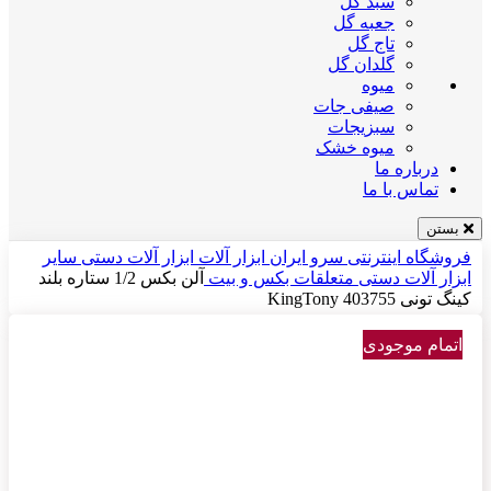
سبد گل
جعبه گل
تاج گل
گلدان گل
میوه
صیفی جات
سبزیجات
میوه خشک
درباره ما
تماس با ما
بستن
فروشگاه اینترنتی سرو ایران
ابزار آلات
ابزار آلات دستی
سایر
ابزار آلات دستی
متعلقات بکس و بیت
آلن بکس 1/2 ستاره بلند
کینگ تونی 403755 KingTony
اتمام موجودی