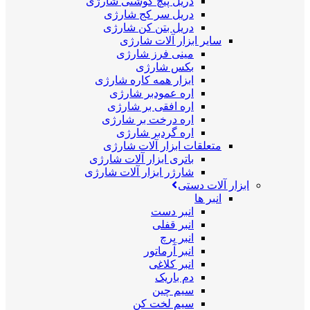
دریل پیچ گوشتی شارژی
دریل سر کج شارژی
دریل بتن کن شارژی
سایر ابزار آلات شارژی
مینی فرز شارژی
بکس شارژی
ابزار همه کاره شارژی
اره عمودبر شارژی
اره افقی بر شارژی
اره درخت بر شارژی
اره گردبر شارژی
متعلقات ابزار آلات شارژی
باتری ابزار آلات شارژی
شارژر ابزار آلات شارژی
ابزار آلات دستی
انبر ها
انبر دست
انبر قفلی
انبر پرچ
انبر آرماتور
انبر کلاغی
دم باریک
سیم چین
سیم لخت کن