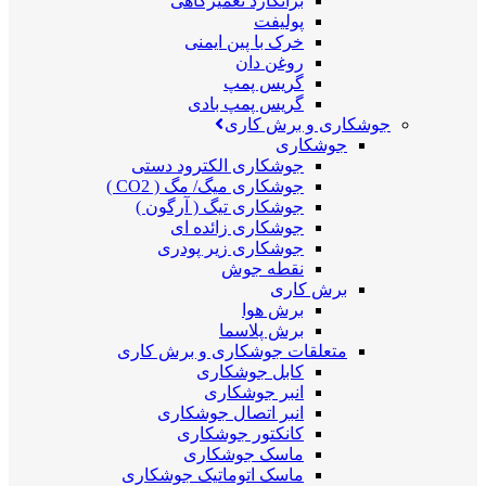
برانکارد تعمیرگاهی
پولیفت
خرک با پین ایمنی
روغن دان
گریس پمپ
گریس پمپ بادی
جوشکاری و برش کاری
جوشکاری
جوشکاری الکترود دستی
جوشکاری میگ/ مگ ( CO2 )
جوشکاری تیگ ( آرگون )
جوشکاری زائده ای
جوشکاری زیر پودری
نقطه جوش
برش کاری
برش هوا
برش پلاسما
متعلقات جوشکاری و برش کاری
کابل جوشکاری
انبر جوشکاری
انبر اتصال جوشکاری
کانکتور جوشکاری
ماسک جوشکاری
ماسک اتوماتیک جوشکاری