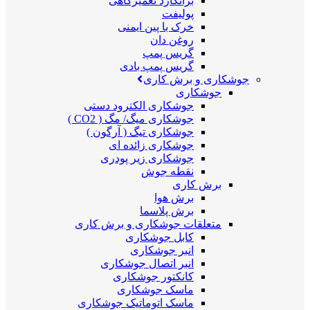
برانکارد تعمیرگاهی
پولیفت
خرک با پین ایمنی
روغن دان
گریس پمپ
گریس پمپ بادی
جوشکاری و برش کاری
جوشکاری
جوشکاری الکترود دستی
جوشکاری میگ/ مگ ( CO2 )
جوشکاری تیگ ( آرگون )
جوشکاری زائده ای
جوشکاری زیر پودری
نقطه جوش
برش کاری
برش هوا
برش پلاسما
متعلقات جوشکاری و برش کاری
کابل جوشکاری
انبر جوشکاری
انبر اتصال جوشکاری
کانکتور جوشکاری
ماسک جوشکاری
ماسک اتوماتیک جوشکاری