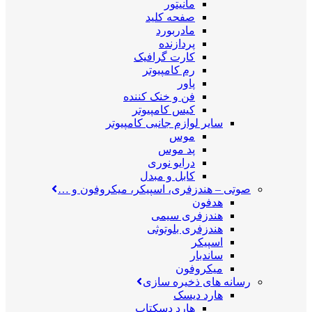
مانیتور
صفحه کلید
مادربورد
پردازنده
کارت گرافیک
رم کامپیوتر
پاور
فن و خنک کننده
کیس کامپیوتر
سایر لوازم جانبی کامپیوتر
موس
پد موس
درایو نوری
کابل و مبدل
صوتی
–
هندزفری، اسپیکر، میکروفون و …
هدفون
هندزفری سیمی
هندزفری بلوتوثی
اسپیکر
ساندبار
میکروفون
رسانه های ذخیره سازی
هارد دیسک
هارد دسکتاپ