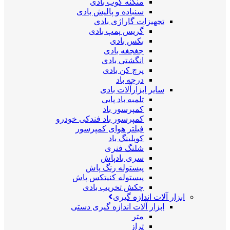
منگنه کوب بادی
سنباده و پالیش بادی
تجهیزات گاراژی بادی
گریس پمپ بادی
بکس بادی
جغجغه بادی
انگشتی بادی
پرچ کن بادی
درجه باد
سایر ابزارآلات بادی
تلمبه باد پایی
کمپرسور باد
کمپرسور باد فندکی خودرو
فیلتر هوای کمپرسور
کوپلینگ باد
شلنگ فنری
سری بادپاش
پیستوله رنگ پاش
پیستوله کنیتکس پاش
چکش تخریب بادی
ابزار آلات اندازه گیری
ابزار آلات اندازه گیری دستی
متر
تراز