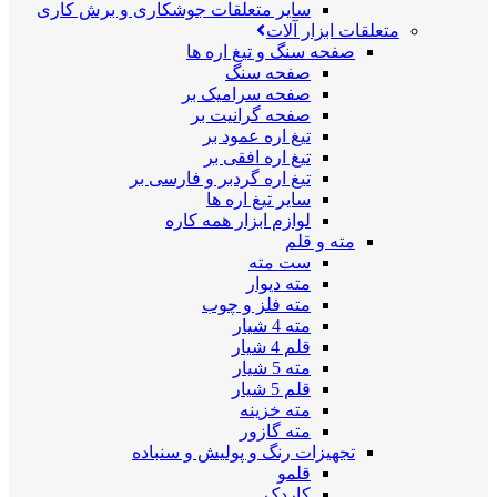
سایر متعلقات جوشکاری و برش کاری
متعلقات ابزار آلات
صفحه سنگ و تیغ اره ها
صفحه سنگ
صفحه سرامیک بر
صفحه گرانیت بر
تیغ اره عمود بر
تیغ اره افقی بر
تیغ اره گردبر و فارسی بر
سایر تیغ اره ها
لوازم ابزار همه کاره
مته و قلم
ست مته
مته دیوار
مته فلز و چوب
مته 4 شیار
قلم 4 شیار
مته 5 شیار
قلم 5 شیار
مته خزینه
مته گازور
تجهیزات رنگ و پولیش و سنباده
قلمو
کاردک