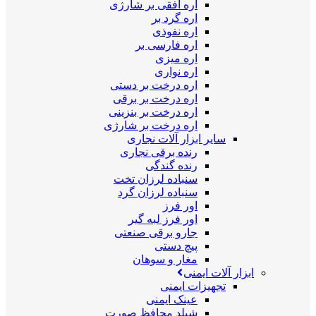
اره افقی بر شارژی
اره گرد بر
اره نفوذی
اره فارسی بر
اره میزی
اره نواری
اره درخت بر دستی
اره درخت بر برقی
اره درخت بر بنزینی
اره درخت بر شارژی
سایر ابزار آلات نجاری
رنده برقی نجاری
رنده گندگی
سنباده لرزان تخت
سنباده لرزان گرد
اور فرز
اور فرز لبه گیر
جارو برقی صنعتی
پیچ دستی
مغار و سوهان
ابزار آلات ایمنی
تجهیزات ایمنی
عینک ایمنی
شیلد محافظ صورت