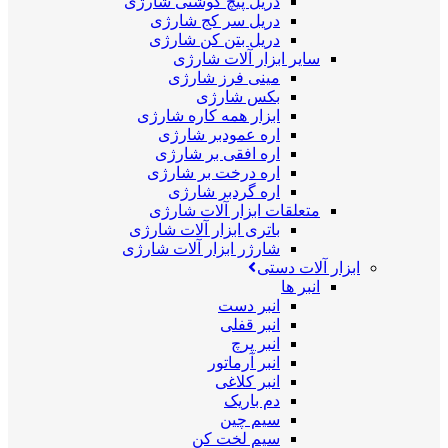
دریل پیچ گوشتی شارژی
دریل سر کج شارژی
دریل بتن کن شارژی
سایر ابزار آلات شارژی
مینی فرز شارژی
بکس شارژی
ابزار همه کاره شارژی
اره عمودبر شارژی
اره افقی بر شارژی
اره درخت بر شارژی
اره گردبر شارژی
متعلقات ابزار آلات شارژی
باتری ابزار آلات شارژی
شارژر ابزار آلات شارژی
ابزار آلات دستی
انبر ها
انبر دست
انبر قفلی
انبر پرچ
انبر آرماتور
انبر کلاغی
دم باریک
سیم چین
سیم لخت کن