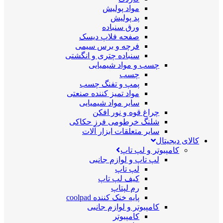
مواد پولیش
پد پولیش
ورق سنباده
صفحه فلاپ دیسک
فرچه و برس سیمی
سنباده چتری و انگشتی
چسب و مواد شیمیایی
چسب
پمپ و تفنگ چسب
مواد تمیز کننده صنعتی
سایر مواد شیمیایی
چراغ قوه و نور افکن
شلنگ خرطومی فرز حکاکی
سایر متعلقات ابزار آلات
کالای دیجیتال
کامپیوتر و لپ تاپ
لپ تاپ و لوازم جانبی
لپ تاپ
کیف لپ تاپ
رم لپتاپ
پایه خنک کننده coolpad
کامپیوتر و لوازم جانبی
کامپیوتر