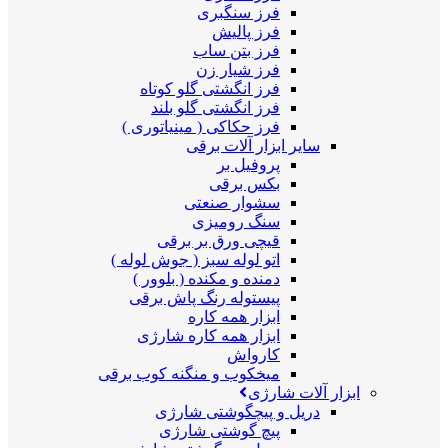
فرز سنگبری
فرز پالیش
فرز بتن ساب
فرز شیار زن
فرز انگشتی گلو کوتاه
فرز انگشتی گلو بلند
فرز حکاکی ( مینیاتوری )
سایر ابزار آلات برقی
پروفیل بر
بکس برقی
سشوار صنعتی
سنگ رومیزی
قیچی ورق بر برقی
اتو لوله سبز ( جوش لوله )
دمنده و مکنده ( بلوور )
پیستوله رنگ پاش برقی
ابزار همه کاره
ابزار همه کاره شارژی
کارواش
میخکوب و منگنه کوب برقی
ابزار آلات شارژی
دریل و پیچگوشتی شارژی
پیچ گوشتی شارژی