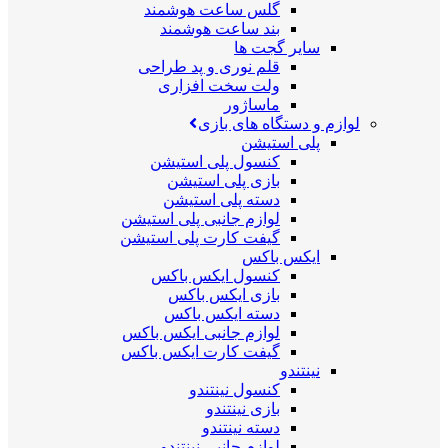
گلس ساعت هوشمند
بند ساعت هوشمند
سایر گجت ها
قلم نوری و پد طراحی
ولت سخت افزاری
ماساژور
لوازم و دستگاه های بازی
پلی استیشن
کنسول پلی استیشن
بازی پلی استیشن
دسته پلی استیشن
لوازم جانبی پلی استیشن
گیفت کارت پلی استیشن
ایکس باکس
کنسول ایکس باکس
بازی ایکس باکس
دسته ایکس باکس
لوازم جانبی ایکس باکس
گیفت کارت ایکس باکس
نینتندو
کنسول نینتندو
بازی نینتندو
دسته نینتندو
لوازم جانبی نینتندو