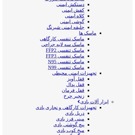
دستکش ایمنی
کفش ایمنی
کلاه ایمنی
گوشی ایمنی
جلیقه ایمنی شبرنگ
ماسک ها
ماسک تنفسی کارگاهی
ماسک سه لایه جراحی
ماسک تنفسی FFP2
ماسک تنفسی FFP3
ماسک تنفسی N95
ماسک تنفسی N99
تجهیزات ایمنی محیطی
قفل آویز
قفل پدال
قفل فرمان
زنجیر چرخ
ابزار آلات بادی
تجهیزات کارگاهی و نجاری بادی
دریل بادی
مینی فرز بادی
پیچ گوشتی بادی
میخ کوب بادی