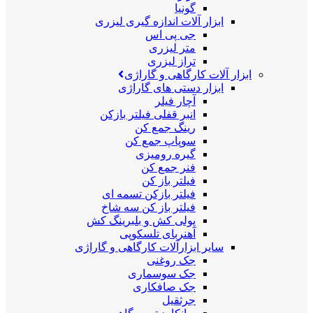
گونیا
ابزار آلات اندازه گیری لیزری
جی پی اس
متر لیزری
تراز لیزری
ابزار آلات کارگاهی و گاراژی
ابزار دستی های گاراژی
آچار فیلر
انبر قفلی فیلتر بازکن
رینگ جمع کن
سوپاپ جمع کن
گیره رومیزی
فنر جمع کن
فیلتر باز کن
فیلتر بازکن تسمه ای
فیلتر باز کن سه شاخ
پولی کش و بلبرینگ کش
آهنربای تلسکوپی
سایر ابزارآلات کارگاهی و گاراژی
جک روغنی
جک سوسماری
جک صافکاری
جرثقیل