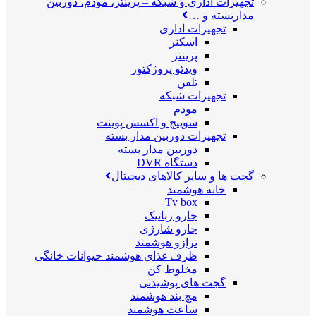
تجهیزات اداری و شبکه
–
پرینتر، مودم، دوربین
مداربسته و …
تجهیزات اداری
اسکنر
پرینتر
ویدئو پروژکتور
تلفن
تجهیزات شبکه
مودم
سوییچ و اکسس پوینت
تجهیزات دوربین مدار بسته
دوربین مدار بسته
دستگاه DVR
گجت ها و سایر کالاهای دیجیتال
خانه هوشمند
Tv box
جارو رباتیک
جارو شارژی
ترازو هوشمند
ظرف غذای هوشمند حیوانات خانگی
مخلوط کن
گجت های پوشیدنی
مچ بند هوشمند
ساعت هوشمند