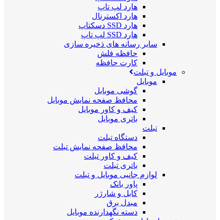
هارد لپ تاپ
هارد اکسترنال
هارد SSD دسکتاپ
هارد SSD لپ تاپ
سایر رسانه های ذخیره سازی
حافظه فلش
کارت حافظه
موبایل و تبلت
موبایل
گوشی موبایل
محافظ صفحه نمایش موبایل
کیف و کاور موبایل
باتری موبایل
تبلت
دستگاه تبلت
محافظ صفحه نمایش تبلت
کیف و کاور تبلت
باتری تبلت
لوازم جانبی موبایل و تبلت
پاور بانک
کابل و شارژر
مبدل برق
دسته نگهدارنده موبایل