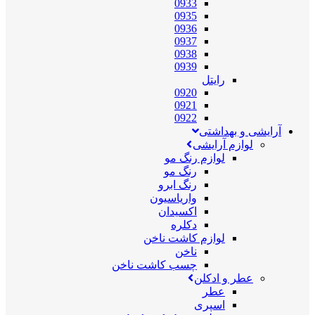
0933
0935
0936
0937
0938
0939
رایتل
0920
0921
0922
آرایشی و بهداشتی
لوازم آرایشی
لوازم رنگ مو
رنگ مو
رنگ ابرو
واریاسیون
اکسیدان
دکلره
لوازم کاشت ناخن
ناخن
چسب کاشت ناخن
عطر و ادکلن
عطر
اسپری