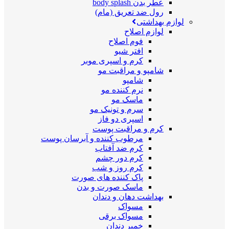
عطر بدن body splash
رول ضد تعریق (مام)
لوازم بهداشتی
لوازم اصلاح
فوم اصلاح
افتر شیو
کرم و اسپری موبر
شامپو و مراقبت مو
شامپو
نرم کننده مو
ماسک مو
سرم و تونیک مو
اسپری دو فاز
کرم و مراقبت پوست
مرطوب کننده و آبرسان پوست
کرم ضد آفتاب
کرم دور چشم
کرم روز و شب
پاک کننده های صورت
ماسک صورت و بدن
بهداشت دهان و دندان
مسواک
مسواک برقی
خمیر دندان