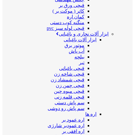
قیچی ورق بر
کاتر ( موکت بر )
کمان اره
منگنه کوب دستی
قیچی لوله سبز pvc
ابزار آلات نجاری و باغبانی
ابزار آلات باغبانی
موتور برق
آب پاش
بیلچه
تبر
قیچی باغبانی
قیچی شاخه زن
قیچی شمشاد زن
قیچی چمن زن
قیچی میوه چین
قیچی قلمه زنی
سم پاش دستی
سم پاش رو دوشی
اره ها
اره عمود بر
اره عمودبر شارژی
اره افقی بر