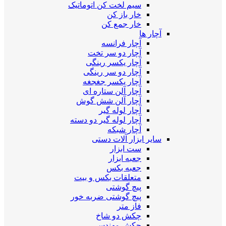
سیم لخت کن اتوماتیک
خار باز کن
خار جمع کن
آچار ها
آچار فرانسه
آچار دو سر تخت
آچار یکسر رینگی
آچار دو سر رینگی
آچار یکسر جغجغه
آچار آلن ستاره ای
آچار آلن شش گوش
آچار لوله گیر
آچار لوله گیر دو دسته
آچار شبکه
سایر ابزار آلات دستی
ست ابزار
جعبه ابزار
جعبه بکس
متعلقات بکس و بیت
پیچ گوشتی
پیچ گوشتی ضربه خور
فاز متر
چکش دو شاخ
چکش مهندسی