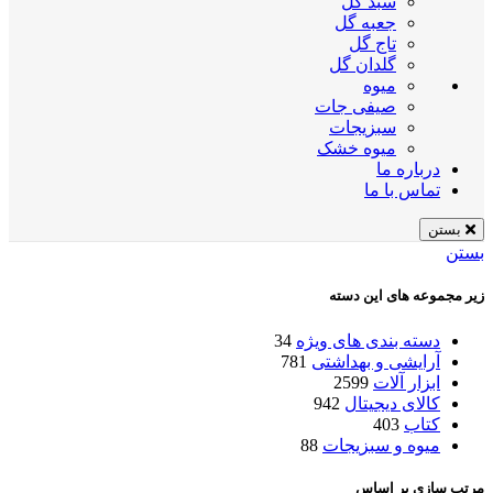
سبد گل
جعبه گل
تاج گل
گلدان گل
میوه
صیفی جات
سبزیجات
میوه خشک
درباره ما
تماس با ما
بستن
بستن
زیر مجموعه های این دسته
دسته بندی های ویژه
34
آرایشی و بهداشتی
781
ابزار آلات
2599
کالای دیجیتال
942
کتاب
403
میوه و سبزیجات
88
مرتب سازی بر اساس