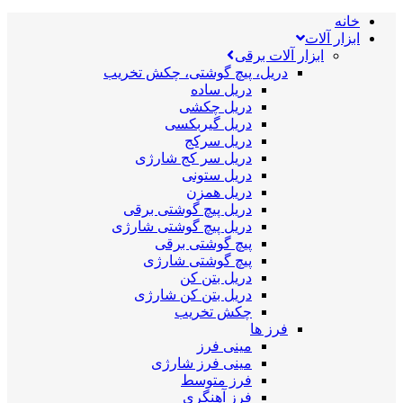
خانه
ابزار آلات
ابزار آلات برقی
دریل، پیچ گوشتی، چکش تخریب
دریل ساده
دریل چکشی
دریل گیربکسی
دریل سرکج
دریل سر کج شارژی
دریل ستونی
دریل همزن
دریل پیچ گوشتی برقی
دریل پیچ گوشتی شارژی
پیچ گوشتی برقی
پیچ گوشتی شارژی
دریل بتن کن
دریل بتن کن شارژی
چکش تخریب
فرز ها
مینی فرز
مینی فرز شارژی
فرز متوسط
فرز آهنگری