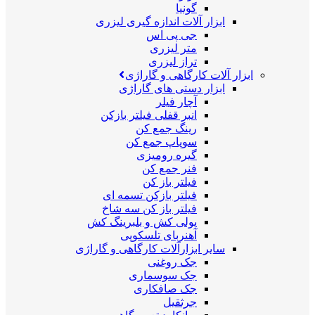
گونیا
ابزار آلات اندازه گیری لیزری
جی پی اس
متر لیزری
تراز لیزری
ابزار آلات کارگاهی و گاراژی
ابزار دستی های گاراژی
آچار فیلر
انبر قفلی فیلتر بازکن
رینگ جمع کن
سوپاپ جمع کن
گیره رومیزی
فنر جمع کن
فیلتر باز کن
فیلتر بازکن تسمه ای
فیلتر باز کن سه شاخ
پولی کش و بلبرینگ کش
آهنربای تلسکوپی
سایر ابزارآلات کارگاهی و گاراژی
جک روغنی
جک سوسماری
جک صافکاری
جرثقیل