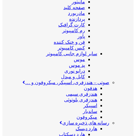
مانیتور
صفحه کلید
مادربورد
پردازنده
کارت گرافیک
رم کامپیوتر
پاور
فن و خنک کننده
کیس کامپیوتر
سایر لوازم جانبی کامپیوتر
موس
پد موس
درایو نوری
کابل و مبدل
صوتی
–
هندزفری، اسپیکر، میکروفون و …
هدفون
هندزفری سیمی
هندزفری بلوتوثی
اسپیکر
ساندبار
میکروفون
رسانه های ذخیره سازی
هارد دیسک
هارد دسکتاپ