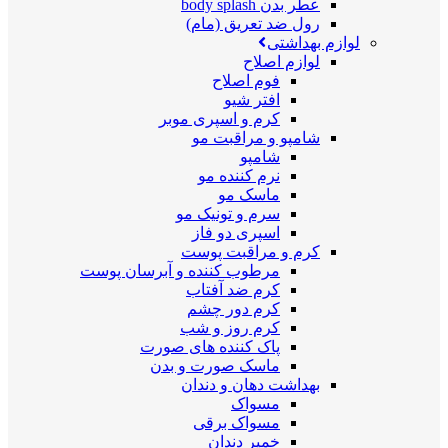
عطر بدن body splash
رول ضد تعریق (مام)
لوازم بهداشتی
لوازم اصلاح
فوم اصلاح
افتر شیو
کرم و اسپری موبر
شامپو و مراقبت مو
شامپو
نرم کننده مو
ماسک مو
سرم و تونیک مو
اسپری دو فاز
کرم و مراقبت پوست
مرطوب کننده و آبرسان پوست
کرم ضد آفتاب
کرم دور چشم
کرم روز و شب
پاک کننده های صورت
ماسک صورت و بدن
بهداشت دهان و دندان
مسواک
مسواک برقی
خمیر دندان