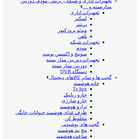
تجهیزات اداری و شبکه
–
پرینتر، مودم، دوربین
مداربسته و …
تجهیزات اداری
اسکنر
پرینتر
ویدئو پروژکتور
تلفن
تجهیزات شبکه
مودم
سوییچ و اکسس پوینت
تجهیزات دوربین مدار بسته
دوربین مدار بسته
دستگاه DVR
گجت ها و سایر کالاهای دیجیتال
خانه هوشمند
Tv box
جارو رباتیک
جارو شارژی
ترازو هوشمند
ظرف غذای هوشمند حیوانات خانگی
مخلوط کن
گجت های پوشیدنی
مچ بند هوشمند
ساعت هوشمند