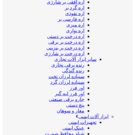
اره افقی بر شارژی
اره گرد بر
اره نفوذی
اره فارسی بر
اره میزی
اره نواری
اره درخت بر دستی
اره درخت بر برقی
اره درخت بر بنزینی
اره درخت بر شارژی
سایر ابزار آلات نجاری
رنده برقی نجاری
رنده گندگی
سنباده لرزان تخت
سنباده لرزان گرد
اور فرز
اور فرز لبه گیر
جارو برقی صنعتی
پیچ دستی
مغار و سوهان
ابزار آلات ایمنی
تجهیزات ایمنی
عینک ایمنی
شیلد محافظ صورت