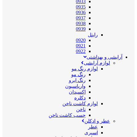
0933
0935
0936
0937
0938
0939
رایتل
0920
0921
0922
آرایشی و بهداشتی
لوازم آرایشی
لوازم رنگ مو
رنگ مو
رنگ ابرو
واریاسیون
اکسیدان
دکلره
لوازم کاشت ناخن
ناخن
چسب کاشت ناخن
عطر و ادکلن
عطر
اسپری