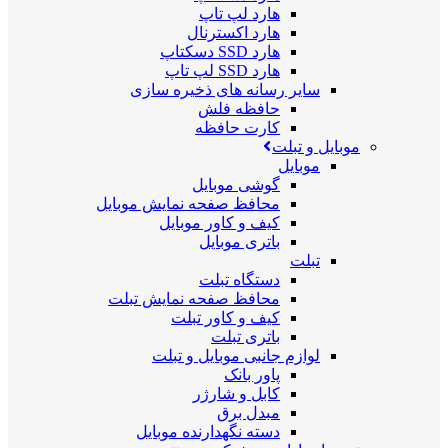
هارد لپ تاپ
هارد اکسترنال
هارد SSD دسکتاپ
هارد SSD لپ تاپ
سایر رسانه های ذخیره سازی
حافظه فلش
کارت حافظه
موبایل و تبلت
موبایل
گوشی موبایل
محافظ صفحه نمایش موبایل
کیف و کاور موبایل
باتری موبایل
تبلت
دستگاه تبلت
محافظ صفحه نمایش تبلت
کیف و کاور تبلت
باتری تبلت
لوازم جانبی موبایل و تبلت
پاور بانک
کابل و شارژر
مبدل برق
دسته نگهدارنده موبایل