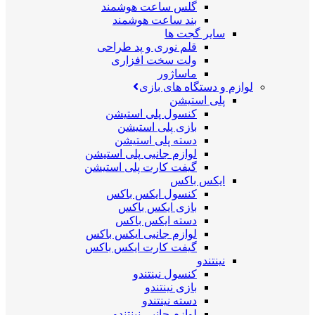
گلس ساعت هوشمند
بند ساعت هوشمند
سایر گجت ها
قلم نوری و پد طراحی
ولت سخت افزاری
ماساژور
لوازم و دستگاه های بازی
پلی استیشن
کنسول پلی استیشن
بازی پلی استیشن
دسته پلی استیشن
لوازم جانبی پلی استیشن
گیفت کارت پلی استیشن
ایکس باکس
کنسول ایکس باکس
بازی ایکس باکس
دسته ایکس باکس
لوازم جانبی ایکس باکس
گیفت کارت ایکس باکس
نینتندو
کنسول نینتندو
بازی نینتندو
دسته نینتندو
لوازم جانبی نینتندو