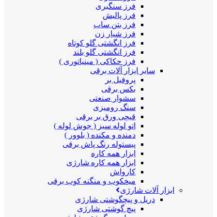
فرز سنگبری
فرز پالیش
فرز بتن ساب
فرز شیار زن
فرز انگشتی گلو کوتاه
فرز انگشتی گلو بلند
فرز حکاکی ( مینیاتوری )
سایر ابزار آلات برقی
پروفیل بر
بکس برقی
سشوار صنعتی
سنگ رومیزی
قیچی ورق بر برقی
اتو لوله سبز ( جوش لوله )
دمنده و مکنده ( بلوور )
پیستوله رنگ پاش برقی
ابزار همه کاره
ابزار همه کاره شارژی
کارواش
میخکوب و منگنه کوب برقی
ابزار آلات شارژی
دریل و پیچگوشتی شارژی
پیچ گوشتی شارژی