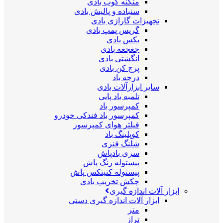
منگنه کوب بادی
سنباده و پالیش بادی
تجهیزات گاراژی بادی
گریس پمپ بادی
بکس بادی
جغجغه بادی
انگشتی بادی
پرچ کن بادی
درجه باد
سایر ابزارآلات بادی
تلمبه باد پایی
کمپرسور باد
کمپرسور باد فندکی خودرو
فیلتر هوای کمپرسور
کوپلینگ باد
شلنگ فنری
سری بادپاش
پیستوله رنگ پاش
پیستوله کنیتکس پاش
چکش تخریب بادی
ابزار آلات اندازه گیری
ابزار آلات اندازه گیری دستی
متر
تراز