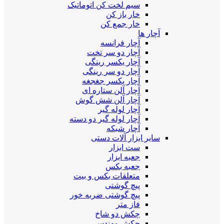
سیم لخت کن اتوماتیک
خار باز کن
خار جمع کن
آچار ها
آچار فرانسه
آچار دو سر تخت
آچار یکسر رینگی
آچار دو سر رینگی
آچار یکسر جغجغه
آچار آلن ستاره ای
آچار آلن شش گوش
آچار لوله گیر
آچار لوله گیر دو دسته
آچار شبکه
سایر ابزار آلات دستی
ست ابزار
جعبه ابزار
جعبه بکس
متعلقات بکس و بیت
پیچ گوشتی
پیچ گوشتی ضربه خور
فاز متر
چکش دو شاخ
چکش مهندسی