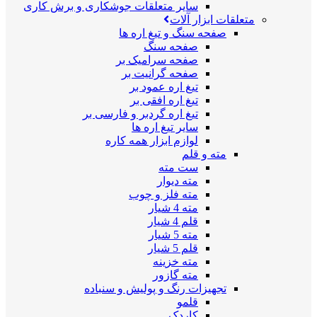
سایر متعلقات جوشکاری و برش کاری
متعلقات ابزار آلات
صفحه سنگ و تیغ اره ها
صفحه سنگ
صفحه سرامیک بر
صفحه گرانیت بر
تیغ اره عمود بر
تیغ اره افقی بر
تیغ اره گردبر و فارسی بر
سایر تیغ اره ها
لوازم ابزار همه کاره
مته و قلم
ست مته
مته دیوار
مته فلز و چوب
مته 4 شیار
قلم 4 شیار
مته 5 شیار
قلم 5 شیار
مته خزینه
مته گازور
تجهیزات رنگ و پولیش و سنباده
قلمو
کاردک