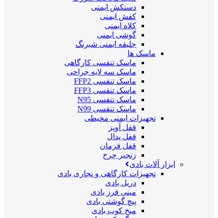
دستکش ایمنی
کفش ایمنی
کلاه ایمنی
گوشی ایمنی
جلیقه ایمنی شبرنگ
ماسک ها
ماسک تنفسی کارگاهی
ماسک سه لایه جراحی
ماسک تنفسی FFP2
ماسک تنفسی FFP3
ماسک تنفسی N95
ماسک تنفسی N99
تجهیزات ایمنی محیطی
قفل آویز
قفل پدال
قفل فرمان
زنجیر چرخ
ابزار آلات بادی
تجهیزات کارگاهی و نجاری بادی
دریل بادی
مینی فرز بادی
پیچ گوشتی بادی
میخ کوب بادی