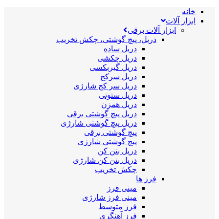
خانه
ابزار آلات
ابزار آلات برقی
دریل، پیچ گوشتی، چکش تخریب
دریل ساده
دریل چکشی
دریل گیربکسی
دریل سرکج
دریل سر کج شارژی
دریل ستونی
دریل همزن
دریل پیچ گوشتی برقی
دریل پیچ گوشتی شارژی
پیچ گوشتی برقی
پیچ گوشتی شارژی
دریل بتن کن
دریل بتن کن شارژی
چکش تخریب
فرز ها
مینی فرز
مینی فرز شارژی
فرز متوسط
فرز آهنگری