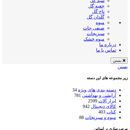
سبد گل
جعبه گل
تاج گل
گلدان گل
میوه
صیفی جات
سبزیجات
میوه خشک
درباره ما
تماس با ما
بستن
بستن
زیر مجموعه های این دسته
دسته بندی های ویژه
34
آرایشی و بهداشتی
781
ابزار آلات
2599
کالای دیجیتال
942
کتاب
403
میوه و سبزیجات
88
مرتب سازی بر اساس