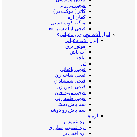
قیچی ورق بر
کاتر ( موکت بر )
کمان اره
منگنه کوب دستی
قیچی لوله سبز pvc
ابزار آلات نجاری و باغبانی
ابزار آلات باغبانی
موتور برق
آب پاش
بیلچه
تبر
قیچی باغبانی
قیچی شاخه زن
قیچی شمشاد زن
قیچی چمن زن
قیچی میوه چین
قیچی قلمه زنی
سم پاش دستی
سم پاش رو دوشی
اره ها
اره عمود بر
اره عمودبر شارژی
اره افقی بر