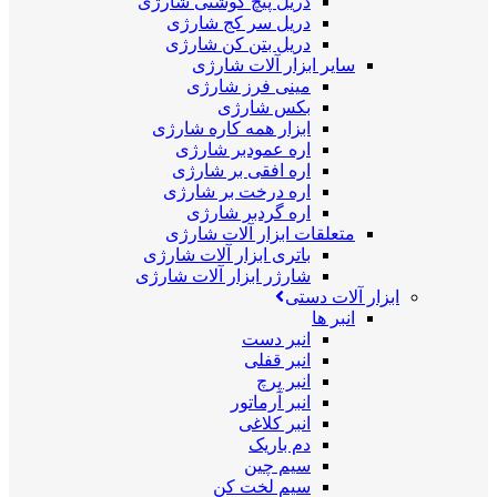
دریل پیچ گوشتی شارژی
دریل سر کج شارژی
دریل بتن کن شارژی
سایر ابزار آلات شارژی
مینی فرز شارژی
بکس شارژی
ابزار همه کاره شارژی
اره عمودبر شارژی
اره افقی بر شارژی
اره درخت بر شارژی
اره گردبر شارژی
متعلقات ابزار آلات شارژی
باتری ابزار آلات شارژی
شارژر ابزار آلات شارژی
ابزار آلات دستی
انبر ها
انبر دست
انبر قفلی
انبر پرچ
انبر آرماتور
انبر کلاغی
دم باریک
سیم چین
سیم لخت کن