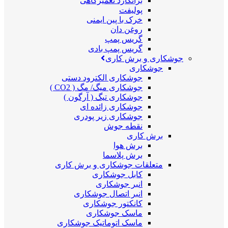
برانکارد تعمیرگاهی
پولیفت
خرک با پین ایمنی
روغن دان
گریس پمپ
گریس پمپ بادی
جوشکاری و برش کاری
جوشکاری
جوشکاری الکترود دستی
جوشکاری میگ/ مگ ( CO2 )
جوشکاری تیگ ( آرگون )
جوشکاری زائده ای
جوشکاری زیر پودری
نقطه جوش
برش کاری
برش هوا
برش پلاسما
متعلقات جوشکاری و برش کاری
کابل جوشکاری
انبر جوشکاری
انبر اتصال جوشکاری
کانکتور جوشکاری
ماسک جوشکاری
ماسک اتوماتیک جوشکاری