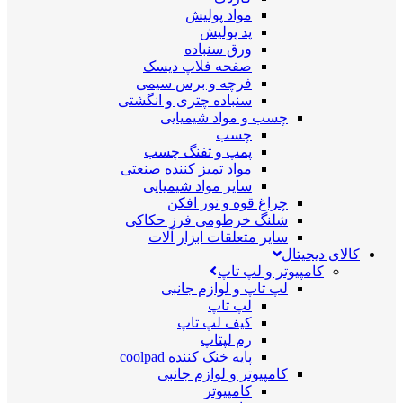
مواد پولیش
پد پولیش
ورق سنباده
صفحه فلاپ دیسک
فرچه و برس سیمی
سنباده چتری و انگشتی
چسب و مواد شیمیایی
چسب
پمپ و تفنگ چسب
مواد تمیز کننده صنعتی
سایر مواد شیمیایی
چراغ قوه و نور افکن
شلنگ خرطومی فرز حکاکی
سایر متعلقات ابزار آلات
کالای دیجیتال
کامپیوتر و لپ تاپ
لپ تاپ و لوازم جانبی
لپ تاپ
کیف لپ تاپ
رم لپتاپ
پایه خنک کننده coolpad
کامپیوتر و لوازم جانبی
کامپیوتر