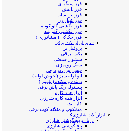
فرز سنگبری
فرز پالیش
فرز بتن ساب
فرز شیار زن
فرز انگشتی گلو کوتاه
فرز انگشتی گلو بلند
فرز حکاکی ( مینیاتوری )
سایر ابزار آلات برقی
پروفیل بر
بکس برقی
سشوار صنعتی
سنگ رومیزی
قیچی ورق بر برقی
اتو لوله سبز ( جوش لوله )
دمنده و مکنده ( بلوور )
پیستوله رنگ پاش برقی
ابزار همه کاره
ابزار همه کاره شارژی
کارواش
میخکوب و منگنه کوب برقی
ابزار آلات شارژی
دریل و پیچگوشتی شارژی
پیچ گوشتی شارژی