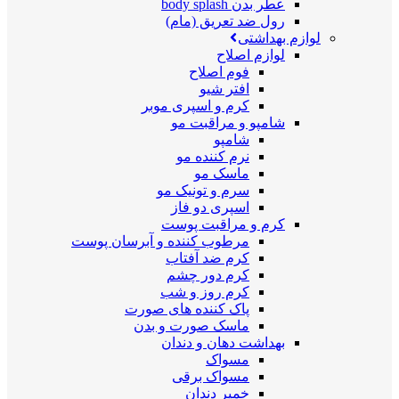
عطر بدن body splash
رول ضد تعریق (مام)
لوازم بهداشتی
لوازم اصلاح
فوم اصلاح
افتر شیو
کرم و اسپری موبر
شامپو و مراقبت مو
شامپو
نرم کننده مو
ماسک مو
سرم و تونیک مو
اسپری دو فاز
کرم و مراقبت پوست
مرطوب کننده و آبرسان پوست
کرم ضد آفتاب
کرم دور چشم
کرم روز و شب
پاک کننده های صورت
ماسک صورت و بدن
بهداشت دهان و دندان
مسواک
مسواک برقی
خمیر دندان