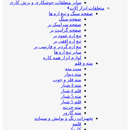
سایر متعلقات جوشکاری و برش کاری
متعلقات ابزار آلات
صفحه سنگ و تیغ اره ها
صفحه سنگ
صفحه سرامیک بر
صفحه گرانیت بر
تیغ اره عمود بر
تیغ اره افقی بر
تیغ اره گردبر و فارسی بر
سایر تیغ اره ها
لوازم ابزار همه کاره
مته و قلم
ست مته
مته دیوار
مته فلز و چوب
مته 4 شیار
قلم 4 شیار
مته 5 شیار
قلم 5 شیار
مته خزینه
مته گازور
تجهیزات رنگ و پولیش و سنباده
قلمو
کاردک