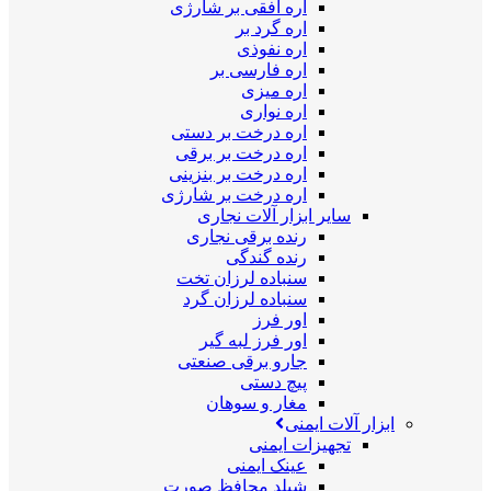
اره افقی بر شارژی
اره گرد بر
اره نفوذی
اره فارسی بر
اره میزی
اره نواری
اره درخت بر دستی
اره درخت بر برقی
اره درخت بر بنزینی
اره درخت بر شارژی
سایر ابزار آلات نجاری
رنده برقی نجاری
رنده گندگی
سنباده لرزان تخت
سنباده لرزان گرد
اور فرز
اور فرز لبه گیر
جارو برقی صنعتی
پیچ دستی
مغار و سوهان
ابزار آلات ایمنی
تجهیزات ایمنی
عینک ایمنی
شیلد محافظ صورت