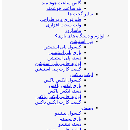
گلس ساعت هوشمند
بند ساعت هوشمند
سایر گجت ها
قلم نوری و پد طراحی
ولت سخت افزاری
ماساژور
لوازم و دستگاه های بازی
پلی استیشن
کنسول پلی استیشن
بازی پلی استیشن
دسته پلی استیشن
لوازم جانبی پلی استیشن
گیفت کارت پلی استیشن
ایکس باکس
کنسول ایکس باکس
بازی ایکس باکس
دسته ایکس باکس
لوازم جانبی ایکس باکس
گیفت کارت ایکس باکس
نینتندو
کنسول نینتندو
بازی نینتندو
دسته نینتندو
لوازم جانبی نینتندو