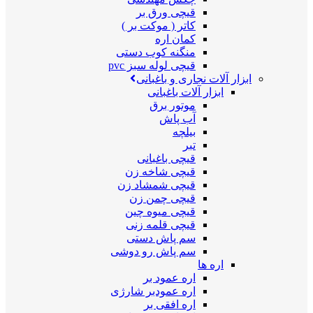
قیچی ورق بر
کاتر ( موکت بر )
کمان اره
منگنه کوب دستی
قیچی لوله سبز pvc
ابزار آلات نجاری و باغبانی
ابزار آلات باغبانی
موتور برق
آب پاش
بیلچه
تبر
قیچی باغبانی
قیچی شاخه زن
قیچی شمشاد زن
قیچی چمن زن
قیچی میوه چین
قیچی قلمه زنی
سم پاش دستی
سم پاش رو دوشی
اره ها
اره عمود بر
اره عمودبر شارژی
اره افقی بر