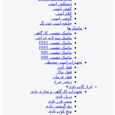
دستکش ایمنی
کفش ایمنی
کلاه ایمنی
گوشی ایمنی
جلیقه ایمنی شبرنگ
ماسک ها
ماسک تنفسی کارگاهی
ماسک سه لایه جراحی
ماسک تنفسی FFP2
ماسک تنفسی FFP3
ماسک تنفسی N95
ماسک تنفسی N99
تجهیزات ایمنی محیطی
قفل آویز
قفل پدال
قفل فرمان
زنجیر چرخ
ابزار آلات بادی
تجهیزات کارگاهی و نجاری بادی
دریل بادی
مینی فرز بادی
پیچ گوشتی بادی
میخ کوب بادی