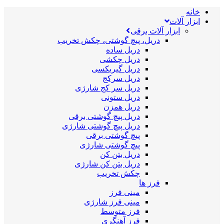
خانه
ابزار آلات
ابزار آلات برقی
دریل، پیچ گوشتی، چکش تخریب
دریل ساده
دریل چکشی
دریل گیربکسی
دریل سرکج
دریل سر کج شارژی
دریل ستونی
دریل همزن
دریل پیچ گوشتی برقی
دریل پیچ گوشتی شارژی
پیچ گوشتی برقی
پیچ گوشتی شارژی
دریل بتن کن
دریل بتن کن شارژی
چکش تخریب
فرز ها
مینی فرز
مینی فرز شارژی
فرز متوسط
فرز آهنگری