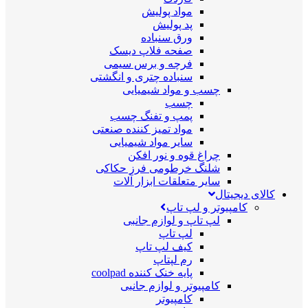
مواد پولیش
پد پولیش
ورق سنباده
صفحه فلاپ دیسک
فرچه و برس سیمی
سنباده چتری و انگشتی
چسب و مواد شیمیایی
چسب
پمپ و تفنگ چسب
مواد تمیز کننده صنعتی
سایر مواد شیمیایی
چراغ قوه و نور افکن
شلنگ خرطومی فرز حکاکی
سایر متعلقات ابزار آلات
کالای دیجیتال
کامپیوتر و لپ تاپ
لپ تاپ و لوازم جانبی
لپ تاپ
کیف لپ تاپ
رم لپتاپ
پایه خنک کننده coolpad
کامپیوتر و لوازم جانبی
کامپیوتر