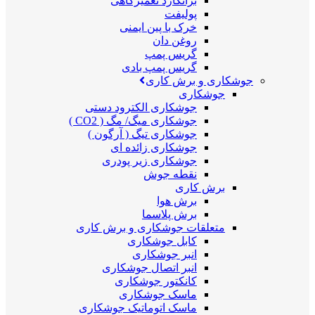
برانکارد تعمیرگاهی
پولیفت
خرک با پین ایمنی
روغن دان
گریس پمپ
گریس پمپ بادی
جوشکاری و برش کاری
جوشکاری
جوشکاری الکترود دستی
جوشکاری میگ/ مگ ( CO2 )
جوشکاری تیگ ( آرگون )
جوشکاری زائده ای
جوشکاری زیر پودری
نقطه جوش
برش کاری
برش هوا
برش پلاسما
متعلقات جوشکاری و برش کاری
کابل جوشکاری
انبر جوشکاری
انبر اتصال جوشکاری
کانکتور جوشکاری
ماسک جوشکاری
ماسک اتوماتیک جوشکاری