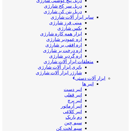
دریل پیچ گوشتی شارژی
دریل سر کج شارژی
دریل بتن کن شارژی
سایر ابزار آلات شارژی
مینی فرز شارژی
بکس شارژی
ابزار همه کاره شارژی
اره عمودبر شارژی
اره افقی بر شارژی
اره درخت بر شارژی
اره گردبر شارژی
متعلقات ابزار آلات شارژی
باتری ابزار آلات شارژی
شارژر ابزار آلات شارژی
ابزار آلات دستی
انبر ها
انبر دست
انبر قفلی
انبر پرچ
انبر آرماتور
انبر کلاغی
دم باریک
سیم چین
سیم لخت کن