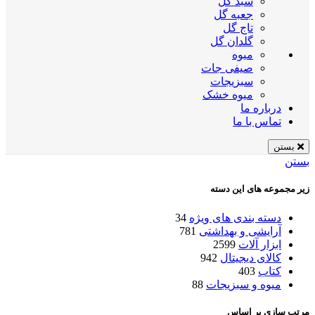
سبد گل
جعبه گل
تاج گل
گلدان گل
میوه
صیفی جات
سبزیجات
میوه خشک
درباره ما
تماس با ما
بستن
بستن
زیر مجموعه های این دسته
دسته بندی های ویژه
34
آرایشی و بهداشتی
781
ابزار آلات
2599
کالای دیجیتال
942
کتاب
403
میوه و سبزیجات
88
مرتب سازی بر اساس