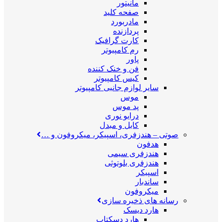
مانیتور
صفحه کلید
مادربورد
پردازنده
کارت گرافیک
رم کامپیوتر
پاور
فن و خنک کننده
کیس کامپیوتر
سایر لوازم جانبی کامپیوتر
موس
پد موس
درایو نوری
کابل و مبدل
صوتی
–
هندزفری، اسپیکر، میکروفون و …
هدفون
هندزفری سیمی
هندزفری بلوتوثی
اسپیکر
ساندبار
میکروفون
رسانه های ذخیره سازی
هارد دیسک
هارد دسکتاپ