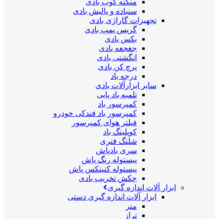
منگنه کوب بادی
سنباده و پالیش بادی
تجهیزات گاراژی بادی
گریس پمپ بادی
بکس بادی
جغجغه بادی
انگشتی بادی
پرچ کن بادی
درجه باد
سایر ابزارآلات بادی
تلمبه باد پایی
کمپرسور باد
کمپرسور باد فندکی خودرو
فیلتر هوای کمپرسور
کوپلینگ باد
شلنگ فنری
سری بادپاش
پیستوله رنگ پاش
پیستوله کنیتکس پاش
چکش تخریب بادی
ابزار آلات اندازه گیری
ابزار آلات اندازه گیری دستی
متر
تراز