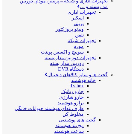
تجهیزات اداری و شبکه
–
پرینتر، مودم، دوربین
مداربسته و …
تجهیزات اداری
اسکنر
پرینتر
ویدئو پروژکتور
تلفن
تجهیزات شبکه
مودم
سوییچ و اکسس پوینت
تجهیزات دوربین مدار بسته
دوربین مدار بسته
دستگاه DVR
گجت ها و سایر کالاهای دیجیتال
خانه هوشمند
Tv box
جارو رباتیک
جارو شارژی
ترازو هوشمند
ظرف غذای هوشمند حیوانات خانگی
مخلوط کن
گجت های پوشیدنی
مچ بند هوشمند
ساعت هوشمند