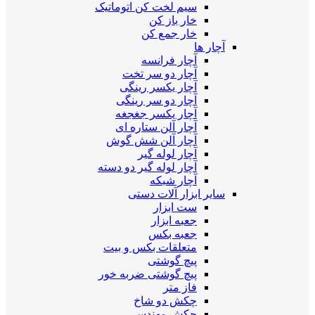
سیم لخت کن اتوماتیک
خار باز کن
خار جمع کن
آچار ها
آچار فرانسه
آچار دو سر تخت
آچار یکسر رینگی
آچار دو سر رینگی
آچار یکسر جغجغه
آچار آلن ستاره ای
آچار آلن شش گوش
آچار لوله گیر
آچار لوله گیر دو دسته
آچار شبکه
سایر ابزار آلات دستی
ست ابزار
جعبه ابزار
جعبه بکس
متعلقات بکس و بیت
پیچ گوشتی
پیچ گوشتی ضربه خور
فاز متر
چکش دو شاخ
چکش مهندسی