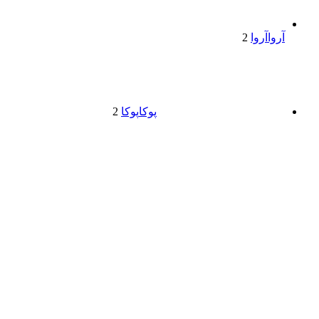
آروا
آروا
2
پوکا
پوکا
2