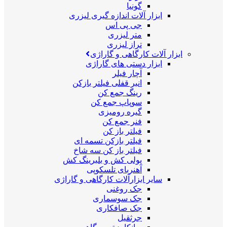
گونیا
ابزار آلات اندازه گیری لیزری
جی پی اس
متر لیزری
تراز لیزری
ابزار آلات کارگاهی و گاراژی
ابزار دستی های گاراژی
آچار فیلر
انبر قفلی فیلتر بازکن
رینگ جمع کن
سوپاپ جمع کن
گیره رومیزی
فنر جمع کن
فیلتر باز کن
فیلتر بازکن تسمه ای
فیلتر باز کن سه شاخ
پولی کش و بلبرینگ کش
آهنربای تلسکوپی
سایر ابزارآلات کارگاهی و گاراژی
جک روغنی
جک سوسماری
جک صافکاری
جرثقیل