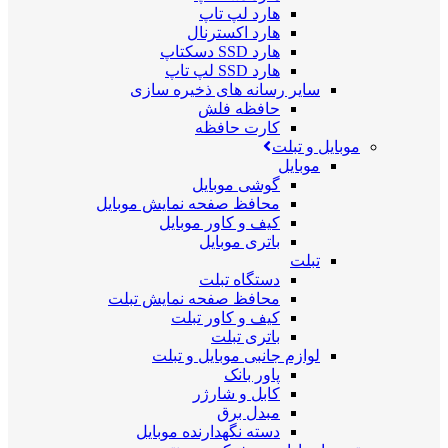
هارد لپ تاپ
هارد اکسترنال
هارد SSD دسکتاپ
هارد SSD لپ تاپ
سایر رسانه های ذخیره سازی
حافظه فلش
کارت حافظه
موبایل و تبلت
موبایل
گوشی موبایل
محافظ صفحه نمایش موبایل
کیف و کاور موبایل
باتری موبایل
تبلت
دستگاه تبلت
محافظ صفحه نمایش تبلت
کیف و کاور تبلت
باتری تبلت
لوازم جانبی موبایل و تبلت
پاور بانک
کابل و شارژر
مبدل برق
دسته نگهدارنده موبایل