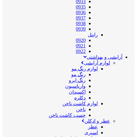
0933
0935
0936
0937
0938
0939
رایتل
0920
0921
0922
آرایشی و بهداشتی
لوازم آرایشی
لوازم رنگ مو
رنگ مو
رنگ ابرو
واریاسیون
اکسیدان
دکلره
لوازم کاشت ناخن
ناخن
چسب کاشت ناخن
عطر و ادکلن
عطر
اسپری