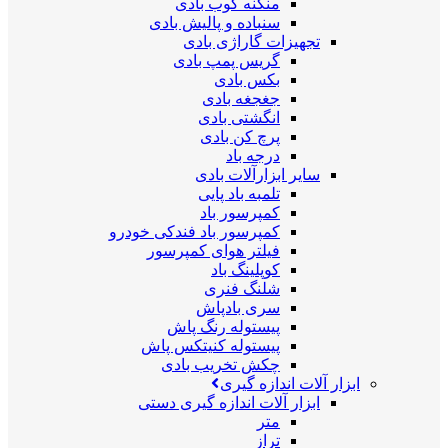
منگنه کوب بادی
سنباده و پالیش بادی
تجهیزات گاراژی بادی
گریس پمپ بادی
بکس بادی
جغجغه بادی
انگشتی بادی
پرچ کن بادی
درجه باد
سایر ابزارآلات بادی
تلمبه باد پایی
کمپرسور باد
کمپرسور باد فندکی خودرو
فیلتر هوای کمپرسور
کوپلینگ باد
شلنگ فنری
سری بادپاش
پیستوله رنگ پاش
پیستوله کنیتکس پاش
چکش تخریب بادی
ابزار آلات اندازه گیری
ابزار آلات اندازه گیری دستی
متر
تراز