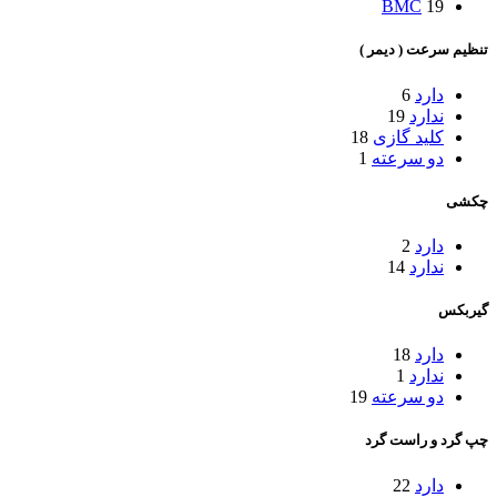
BMC
19
تنظیم سرعت ( دیمر )
دارد
6
ندارد
19
کلید گازی
18
دو سرعته
1
چکشی
دارد
2
ندارد
14
گیربکس
دارد
18
ندارد
1
دو سرعته
19
چپ گرد و راست گرد
دارد
22