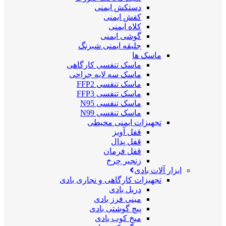
دستکش ایمنی
کفش ایمنی
کلاه ایمنی
گوشی ایمنی
جلیقه ایمنی شبرنگ
ماسک ها
ماسک تنفسی کارگاهی
ماسک سه لایه جراحی
ماسک تنفسی FFP2
ماسک تنفسی FFP3
ماسک تنفسی N95
ماسک تنفسی N99
تجهیزات ایمنی محیطی
قفل آویز
قفل پدال
قفل فرمان
زنجیر چرخ
ابزار آلات بادی
تجهیزات کارگاهی و نجاری بادی
دریل بادی
مینی فرز بادی
پیچ گوشتی بادی
میخ کوب بادی