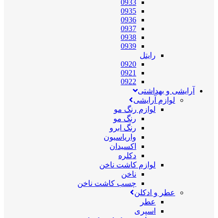
0933
0935
0936
0937
0938
0939
رایتل
0920
0921
0922
آرایشی و بهداشتی
لوازم آرایشی
لوازم رنگ مو
رنگ مو
رنگ ابرو
واریاسیون
اکسیدان
دکلره
لوازم کاشت ناخن
ناخن
چسب کاشت ناخن
عطر و ادکلن
عطر
اسپری