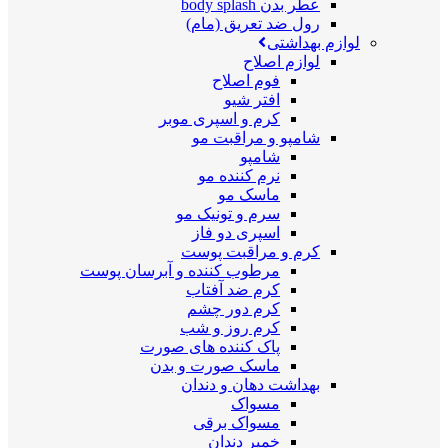
عطر بدن body splash
رول ضد تعریق (مام)
لوازم بهداشتی
لوازم اصلاح
فوم اصلاح
افتر شیو
کرم و اسپری موبر
شامپو و مراقبت مو
شامپو
نرم کننده مو
ماسک مو
سرم و تونیک مو
اسپری دو فاز
کرم و مراقبت پوست
مرطوب کننده و آبرسان پوست
کرم ضد آفتاب
کرم دور چشم
کرم روز و شب
پاک کننده های صورت
ماسک صورت و بدن
بهداشت دهان و دندان
مسواک
مسواک برقی
خمیر دندان