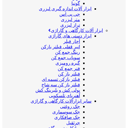
گونیا
ابزار آلات اندازه گیری لیزری
جی پی اس
متر لیزری
تراز لیزری
ابزار آلات کارگاهی و گاراژی
ابزار دستی های گاراژی
آچار فیلر
انبر قفلی فیلتر بازکن
رینگ جمع کن
سوپاپ جمع کن
گیره رومیزی
فنر جمع کن
فیلتر باز کن
فیلتر بازکن تسمه ای
فیلتر باز کن سه شاخ
پولی کش و بلبرینگ کش
آهنربای تلسکوپی
سایر ابزارآلات کارگاهی و گاراژی
جک روغنی
جک سوسماری
جک صافکاری
جرثقیل