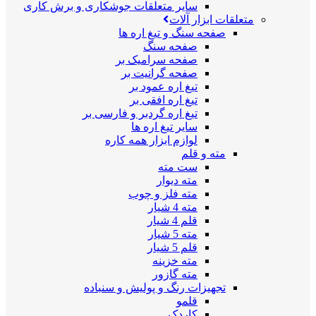
سایر متعلقات جوشکاری و برش کاری
متعلقات ابزار آلات
صفحه سنگ و تیغ اره ها
صفحه سنگ
صفحه سرامیک بر
صفحه گرانیت بر
تیغ اره عمود بر
تیغ اره افقی بر
تیغ اره گردبر و فارسی بر
سایر تیغ اره ها
لوازم ابزار همه کاره
مته و قلم
ست مته
مته دیوار
مته فلز و چوب
مته 4 شیار
قلم 4 شیار
مته 5 شیار
قلم 5 شیار
مته خزینه
مته گازور
تجهیزات رنگ و پولیش و سنباده
قلمو
کاردک