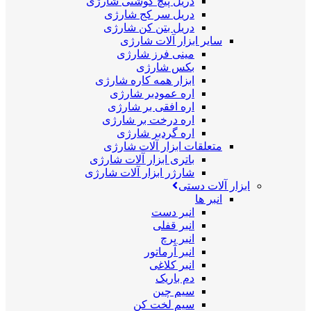
دریل پیچ گوشتی شارژی
دریل سر کج شارژی
دریل بتن کن شارژی
سایر ابزار آلات شارژی
مینی فرز شارژی
بکس شارژی
ابزار همه کاره شارژی
اره عمودبر شارژی
اره افقی بر شارژی
اره درخت بر شارژی
اره گردبر شارژی
متعلقات ابزار آلات شارژی
باتری ابزار آلات شارژی
شارژر ابزار آلات شارژی
ابزار آلات دستی
انبر ها
انبر دست
انبر قفلی
انبر پرچ
انبر آرماتور
انبر کلاغی
دم باریک
سیم چین
سیم لخت کن