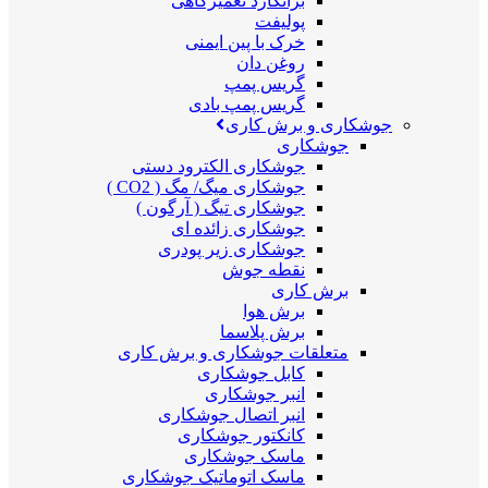
برانکارد تعمیرگاهی
پولیفت
خرک با پین ایمنی
روغن دان
گریس پمپ
گریس پمپ بادی
جوشکاری و برش کاری
جوشکاری
جوشکاری الکترود دستی
جوشکاری میگ/ مگ ( CO2 )
جوشکاری تیگ ( آرگون )
جوشکاری زائده ای
جوشکاری زیر پودری
نقطه جوش
برش کاری
برش هوا
برش پلاسما
متعلقات جوشکاری و برش کاری
کابل جوشکاری
انبر جوشکاری
انبر اتصال جوشکاری
کانکتور جوشکاری
ماسک جوشکاری
ماسک اتوماتیک جوشکاری