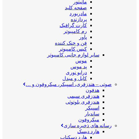
مانیتور
صفحه کلید
مادربورد
پردازنده
کارت گرافیک
رم کامپیوتر
پاور
فن و خنک کننده
کیس کامپیوتر
سایر لوازم جانبی کامپیوتر
موس
پد موس
درایو نوری
کابل و مبدل
صوتی
–
هندزفری، اسپیکر، میکروفون و …
هدفون
هندزفری سیمی
هندزفری بلوتوثی
اسپیکر
ساندبار
میکروفون
رسانه های ذخیره سازی
هارد دیسک
هارد دسکتاپ