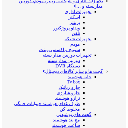
تجهیزات اداری و شبکه
–
پرینتر، مودم، دوربین
مداربسته و …
تجهیزات اداری
اسکنر
پرینتر
ویدئو پروژکتور
تلفن
تجهیزات شبکه
مودم
سوییچ و اکسس پوینت
تجهیزات دوربین مدار بسته
دوربین مدار بسته
دستگاه DVR
گجت ها و سایر کالاهای دیجیتال
خانه هوشمند
Tv box
جارو رباتیک
جارو شارژی
ترازو هوشمند
ظرف غذای هوشمند حیوانات خانگی
مخلوط کن
گجت های پوشیدنی
مچ بند هوشمند
ساعت هوشمند