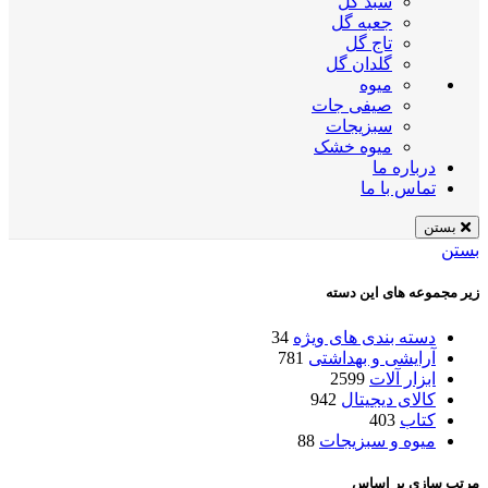
سبد گل
جعبه گل
تاج گل
گلدان گل
میوه
صیفی جات
سبزیجات
میوه خشک
درباره ما
تماس با ما
بستن
بستن
زیر مجموعه های این دسته
دسته بندی های ویژه
34
آرایشی و بهداشتی
781
ابزار آلات
2599
کالای دیجیتال
942
کتاب
403
میوه و سبزیجات
88
مرتب سازی بر اساس