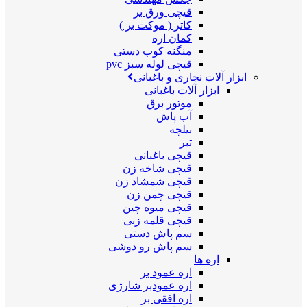
قیچی ورق بر
کاتر ( موکت بر )
کمان اره
منگنه کوب دستی
قیچی لوله سبز pvc
ابزار آلات نجاری و باغبانی
ابزار آلات باغبانی
موتور برق
آب پاش
بیلچه
تبر
قیچی باغبانی
قیچی شاخه زن
قیچی شمشاد زن
قیچی چمن زن
قیچی میوه چین
قیچی قلمه زنی
سم پاش دستی
سم پاش رو دوشی
اره ها
اره عمود بر
اره عمودبر شارژی
اره افقی بر