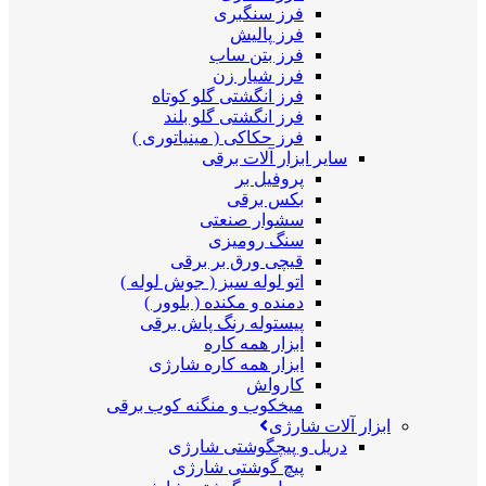
فرز سنگبری
فرز پالیش
فرز بتن ساب
فرز شیار زن
فرز انگشتی گلو کوتاه
فرز انگشتی گلو بلند
فرز حکاکی ( مینیاتوری )
سایر ابزار آلات برقی
پروفیل بر
بکس برقی
سشوار صنعتی
سنگ رومیزی
قیچی ورق بر برقی
اتو لوله سبز ( جوش لوله )
دمنده و مکنده ( بلوور )
پیستوله رنگ پاش برقی
ابزار همه کاره
ابزار همه کاره شارژی
کارواش
میخکوب و منگنه کوب برقی
ابزار آلات شارژی
دریل و پیچگوشتی شارژی
پیچ گوشتی شارژی