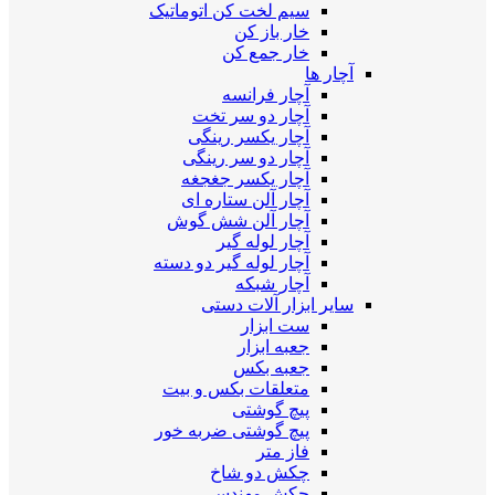
سیم لخت کن اتوماتیک
خار باز کن
خار جمع کن
آچار ها
آچار فرانسه
آچار دو سر تخت
آچار یکسر رینگی
آچار دو سر رینگی
آچار یکسر جغجغه
آچار آلن ستاره ای
آچار آلن شش گوش
آچار لوله گیر
آچار لوله گیر دو دسته
آچار شبکه
سایر ابزار آلات دستی
ست ابزار
جعبه ابزار
جعبه بکس
متعلقات بکس و بیت
پیچ گوشتی
پیچ گوشتی ضربه خور
فاز متر
چکش دو شاخ
چکش مهندسی