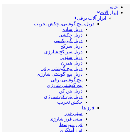
خانه
ابزار آلات
ابزار آلات برقی
دریل، پیچ گوشتی، چکش تخریب
دریل ساده
دریل چکشی
دریل گیربکسی
دریل سرکج
دریل سر کج شارژی
دریل ستونی
دریل همزن
دریل پیچ گوشتی برقی
دریل پیچ گوشتی شارژی
پیچ گوشتی برقی
پیچ گوشتی شارژی
دریل بتن کن
دریل بتن کن شارژی
چکش تخریب
فرز ها
مینی فرز
مینی فرز شارژی
فرز متوسط
فرز آهنگری