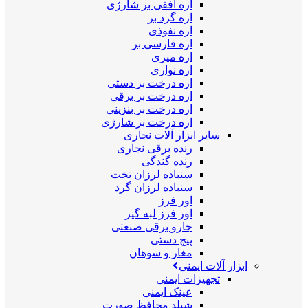
اره افقی بر شارژی
اره گرد بر
اره نفوذی
اره فارسی بر
اره میزی
اره نواری
اره درخت بر دستی
اره درخت بر برقی
اره درخت بر بنزینی
اره درخت بر شارژی
سایر ابزار آلات نجاری
رنده برقی نجاری
رنده گندگی
سنباده لرزان تخت
سنباده لرزان گرد
اور فرز
اور فرز لبه گیر
جارو برقی صنعتی
پیچ دستی
مغار و سوهان
ابزار آلات ایمنی
تجهیزات ایمنی
عینک ایمنی
شیلد محافظ صورت