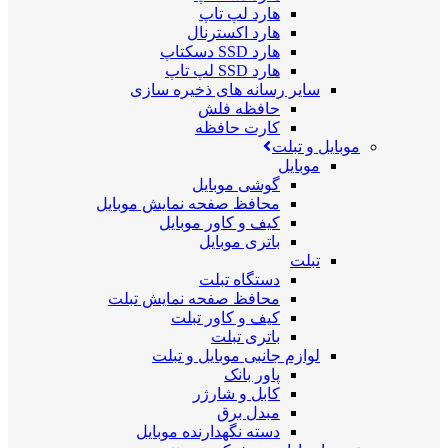
هارد لپ تاپ
هارد اکسترنال
هارد SSD دسکتاپ
هارد SSD لپ تاپ
سایر رسانه های ذخیره سازی
حافظه فلش
کارت حافظه
موبایل و تبلت
موبایل
گوشی موبایل
محافظ صفحه نمایش موبایل
کیف و کاور موبایل
باتری موبایل
تبلت
دستگاه تبلت
محافظ صفحه نمایش تبلت
کیف و کاور تبلت
باتری تبلت
لوازم جانبی موبایل و تبلت
پاور بانک
کابل و شارژر
مبدل برق
دسته نگهدارنده موبایل