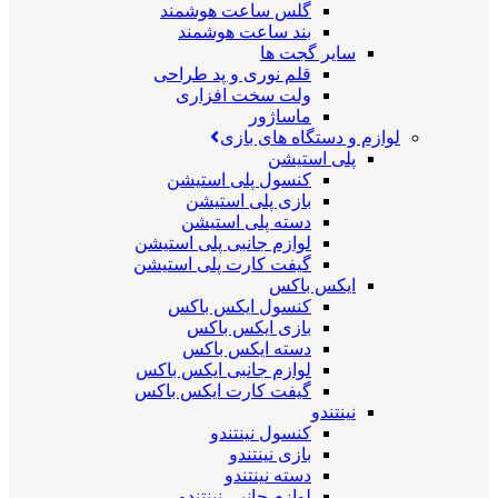
گلس ساعت هوشمند
بند ساعت هوشمند
سایر گجت ها
قلم نوری و پد طراحی
ولت سخت افزاری
ماساژور
لوازم و دستگاه های بازی
پلی استیشن
کنسول پلی استیشن
بازی پلی استیشن
دسته پلی استیشن
لوازم جانبی پلی استیشن
گیفت کارت پلی استیشن
ایکس باکس
کنسول ایکس باکس
بازی ایکس باکس
دسته ایکس باکس
لوازم جانبی ایکس باکس
گیفت کارت ایکس باکس
نینتندو
کنسول نینتندو
بازی نینتندو
دسته نینتندو
لوازم جانبی نینتندو