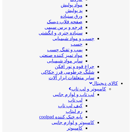
مواد پولیش
پد پولیش
ورق سنباده
صفحه فلاپ دیسک
فرچه و برس سیمی
سنباده چتری و انگشتی
چسب و مواد شیمیایی
چسب
پمپ و تفنگ چسب
مواد تمیز کننده صنعتی
سایر مواد شیمیایی
چراغ قوه و نور افکن
شلنگ خرطومی فرز حکاکی
سایر متعلقات ابزار آلات
کالای دیجیتال
کامپیوتر و لپ تاپ
لپ تاپ و لوازم جانبی
لپ تاپ
کیف لپ تاپ
رم لپتاپ
پایه خنک کننده coolpad
کامپیوتر و لوازم جانبی
کامپیوتر