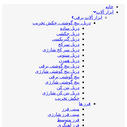
خانه
ابزار آلات
ابزار آلات برقی
دریل، پیچ گوشتی، چکش تخریب
دریل ساده
دریل چکشی
دریل گیربکسی
دریل سرکج
دریل سر کج شارژی
دریل ستونی
دریل همزن
دریل پیچ گوشتی برقی
دریل پیچ گوشتی شارژی
پیچ گوشتی برقی
پیچ گوشتی شارژی
دریل بتن کن
دریل بتن کن شارژی
چکش تخریب
فرز ها
مینی فرز
مینی فرز شارژی
فرز متوسط
فرز آهنگری