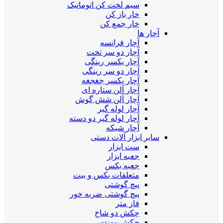
سیم لخت کن اتوماتیک
خار باز کن
خار جمع کن
آچار ها
آچار فرانسه
آچار دو سر تخت
آچار یکسر رینگی
آچار دو سر رینگی
آچار یکسر جغجغه
آچار آلن ستاره ای
آچار آلن شش گوش
آچار لوله گیر
آچار لوله گیر دو دسته
آچار شبکه
سایر ابزار آلات دستی
ست ابزار
جعبه ابزار
جعبه بکس
متعلقات بکس و بیت
پیچ گوشتی
پیچ گوشتی ضربه خور
فاز متر
چکش دو شاخ
چکش مهندسی