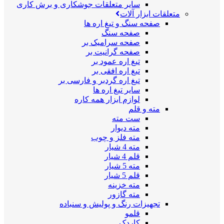
سایر متعلقات جوشکاری و برش کاری
متعلقات ابزار آلات
صفحه سنگ و تیغ اره ها
صفحه سنگ
صفحه سرامیک بر
صفحه گرانیت بر
تیغ اره عمود بر
تیغ اره افقی بر
تیغ اره گردبر و فارسی بر
سایر تیغ اره ها
لوازم ابزار همه کاره
مته و قلم
ست مته
مته دیوار
مته فلز و چوب
مته 4 شیار
قلم 4 شیار
مته 5 شیار
قلم 5 شیار
مته خزینه
مته گازور
تجهیزات رنگ و پولیش و سنباده
قلمو
کاردک