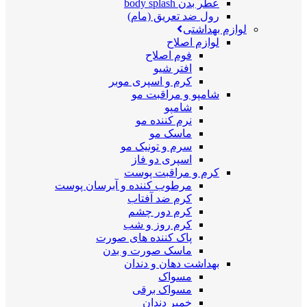
عطر بدن body splash
رول ضد تعریق (مام)
لوازم بهداشتی
لوازم اصلاح
فوم اصلاح
افتر شیو
کرم و اسپری موبر
شامپو و مراقبت مو
شامپو
نرم کننده مو
ماسک مو
سرم و تونیک مو
اسپری دو فاز
کرم و مراقبت پوست
مرطوب کننده و آبرسان پوست
کرم ضد آفتاب
کرم دور چشم
کرم روز و شب
پاک کننده های صورت
ماسک صورت و بدن
بهداشت دهان و دندان
مسواک
مسواک برقی
خمیر دندان