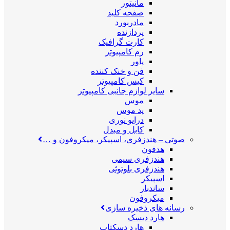
مانیتور
صفحه کلید
مادربورد
پردازنده
کارت گرافیک
رم کامپیوتر
پاور
فن و خنک کننده
کیس کامپیوتر
سایر لوازم جانبی کامپیوتر
موس
پد موس
درایو نوری
کابل و مبدل
صوتی
–
هندزفری، اسپیکر، میکروفون و …
هدفون
هندزفری سیمی
هندزفری بلوتوثی
اسپیکر
ساندبار
میکروفون
رسانه های ذخیره سازی
هارد دیسک
هارد دسکتاپ