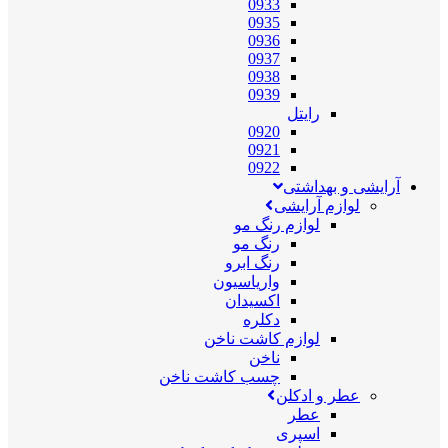
0933
0935
0936
0937
0938
0939
رایتل
0920
0921
0922
آرایشی و بهداشتی
لوازم آرایشی
لوازم رنگ مو
رنگ مو
رنگ ابرو
واریاسیون
اکسیدان
دکلره
لوازم کاشت ناخن
ناخن
چسب کاشت ناخن
عطر و ادکلن
عطر
اسپری