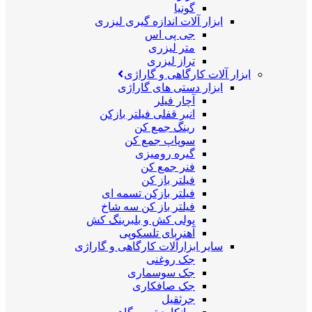
گونیا
ابزار آلات اندازه گیری لیزری
جی پی اس
متر لیزری
تراز لیزری
ابزار آلات کارگاهی و گاراژی
ابزار دستی های گاراژی
آچار فیلر
انبر قفلی فیلتر بازکن
رینگ جمع کن
سوپاپ جمع کن
گیره رومیزی
فنر جمع کن
فیلتر باز کن
فیلتر بازکن تسمه ای
فیلتر باز کن سه شاخ
پولی کش و بلبرینگ کش
آهنربای تلسکوپی
سایر ابزارآلات کارگاهی و گاراژی
جک روغنی
جک سوسماری
جک صافکاری
جرثقیل