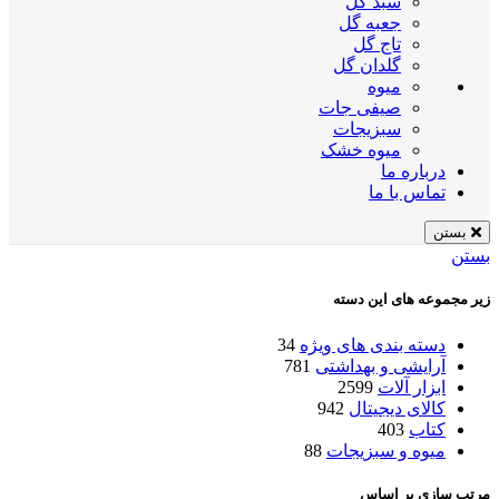
سبد گل
جعبه گل
تاج گل
گلدان گل
میوه
صیفی جات
سبزیجات
میوه خشک
درباره ما
تماس با ما
بستن
بستن
زیر مجموعه های این دسته
دسته بندی های ویژه
34
آرایشی و بهداشتی
781
ابزار آلات
2599
کالای دیجیتال
942
کتاب
403
میوه و سبزیجات
88
مرتب سازی بر اساس