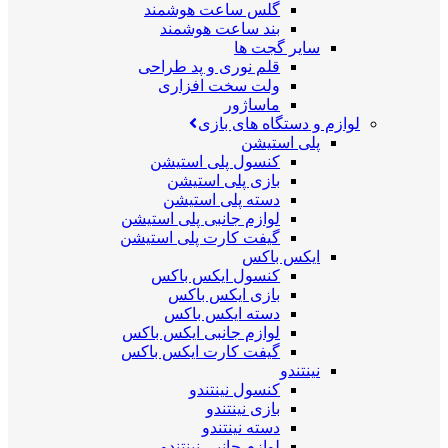
گلس ساعت هوشمند
بند ساعت هوشمند
سایر گجت ها
قلم نوری و پد طراحی
ولت سخت افزاری
ماساژور
لوازم و دستگاه های بازی
پلی استیشن
کنسول پلی استیشن
بازی پلی استیشن
دسته پلی استیشن
لوازم جانبی پلی استیشن
گیفت کارت پلی استیشن
ایکس باکس
کنسول ایکس باکس
بازی ایکس باکس
دسته ایکس باکس
لوازم جانبی ایکس باکس
گیفت کارت ایکس باکس
نینتندو
کنسول نینتندو
بازی نینتندو
دسته نینتندو
لوازم جانبی نینتندو