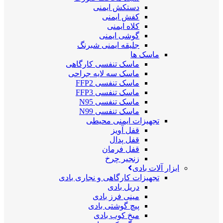
دستکش ایمنی
کفش ایمنی
کلاه ایمنی
گوشی ایمنی
جلیقه ایمنی شبرنگ
ماسک ها
ماسک تنفسی کارگاهی
ماسک سه لایه جراحی
ماسک تنفسی FFP2
ماسک تنفسی FFP3
ماسک تنفسی N95
ماسک تنفسی N99
تجهیزات ایمنی محیطی
قفل آویز
قفل پدال
قفل فرمان
زنجیر چرخ
ابزار آلات بادی
تجهیزات کارگاهی و نجاری بادی
دریل بادی
مینی فرز بادی
پیچ گوشتی بادی
میخ کوب بادی