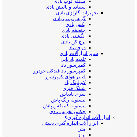
منگنه کوب بادی
سنباده و پالیش بادی
تجهیزات گاراژی بادی
گریس پمپ بادی
بکس بادی
جغجغه بادی
انگشتی بادی
پرچ کن بادی
درجه باد
سایر ابزارآلات بادی
تلمبه باد پایی
کمپرسور باد
کمپرسور باد فندکی خودرو
فیلتر هوای کمپرسور
کوپلینگ باد
شلنگ فنری
سری بادپاش
پیستوله رنگ پاش
پیستوله کنیتکس پاش
چکش تخریب بادی
ابزار آلات اندازه گیری
ابزار آلات اندازه گیری دستی
متر
تراز