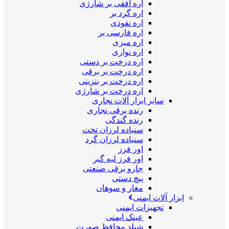
اره افقی بر شارژی
اره گرد بر
اره نفوذی
اره فارسی بر
اره میزی
اره نواری
اره درخت بر دستی
اره درخت بر برقی
اره درخت بر بنزینی
اره درخت بر شارژی
سایر ابزار آلات نجاری
رنده برقی نجاری
رنده گندگی
سنباده لرزان تخت
سنباده لرزان گرد
اور فرز
اور فرز لبه گیر
جارو برقی صنعتی
پیچ دستی
مغار و سوهان
ابزار آلات ایمنی
تجهیزات ایمنی
عینک ایمنی
شیلد محافظ صورت