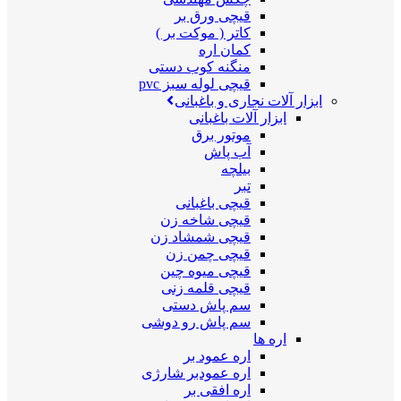
قیچی ورق بر
کاتر ( موکت بر )
کمان اره
منگنه کوب دستی
قیچی لوله سبز pvc
ابزار آلات نجاری و باغبانی
ابزار آلات باغبانی
موتور برق
آب پاش
بیلچه
تبر
قیچی باغبانی
قیچی شاخه زن
قیچی شمشاد زن
قیچی چمن زن
قیچی میوه چین
قیچی قلمه زنی
سم پاش دستی
سم پاش رو دوشی
اره ها
اره عمود بر
اره عمودبر شارژی
اره افقی بر