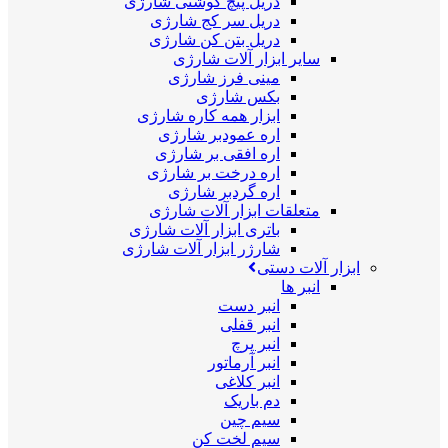
دریل پیچ گوشتی شارژی
دریل سر کج شارژی
دریل بتن کن شارژی
سایر ابزار آلات شارژی
مینی فرز شارژی
بکس شارژی
ابزار همه کاره شارژی
اره عمودبر شارژی
اره افقی بر شارژی
اره درخت بر شارژی
اره گردبر شارژی
متعلقات ابزار آلات شارژی
باتری ابزار آلات شارژی
شارژر ابزار آلات شارژی
ابزار آلات دستی
انبر ها
انبر دست
انبر قفلی
انبر پرچ
انبر آرماتور
انبر کلاغی
دم باریک
سیم چین
سیم لخت کن