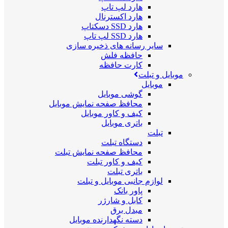
هارد لپ تاپ
هارد اکسترنال
هارد SSD دسکتاپ
هارد SSD لپ تاپ
سایر رسانه های ذخیره سازی
حافظه فلش
کارت حافظه
موبایل و تبلت
موبایل
گوشی موبایل
محافظ صفحه نمایش موبایل
کیف و کاور موبایل
باتری موبایل
تبلت
دستگاه تبلت
محافظ صفحه نمایش تبلت
کیف و کاور تبلت
باتری تبلت
لوازم جانبی موبایل و تبلت
پاور بانک
کابل و شارژر
مبدل برق
دسته نگهدارنده موبایل