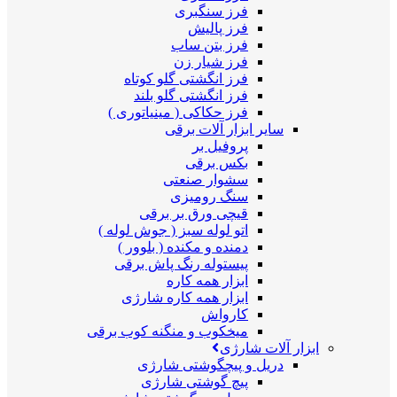
فرز سنگبری
فرز پالیش
فرز بتن ساب
فرز شیار زن
فرز انگشتی گلو کوتاه
فرز انگشتی گلو بلند
فرز حکاکی ( مینیاتوری )
سایر ابزار آلات برقی
پروفیل بر
بکس برقی
سشوار صنعتی
سنگ رومیزی
قیچی ورق بر برقی
اتو لوله سبز ( جوش لوله )
دمنده و مکنده ( بلوور )
پیستوله رنگ پاش برقی
ابزار همه کاره
ابزار همه کاره شارژی
کارواش
میخکوب و منگنه کوب برقی
ابزار آلات شارژی
دریل و پیچگوشتی شارژی
پیچ گوشتی شارژی