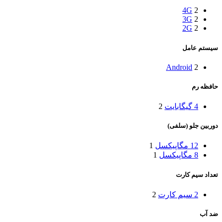
4G
2
3G
2
2G
2
سیستم عامل
Android
2
حافظه رم
4 گیگابایت
2
دوربین جلو (سلفی)
12 مگاپیکسل
1
8 مگاپیکسل
1
تعداد سیم کارت
2 سیم کارت
2
ضد آب