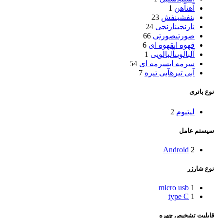
آهن
آهن
1
بنفش
بنفش
23
نارنجی
نارنجی
24
صورتی
صورتی
66
قهوه ای
قهوه ای
6
آلبالویی
آلبالویی
1
سرمه ای
سرمه ای
54
آبی تیره
آبی تیره
7
نوع باتری
لیتیوم
2
سیستم عامل
Android
2
نوع شارژر
micro usb
1
type C
1
قابلیت تشخیص چهره