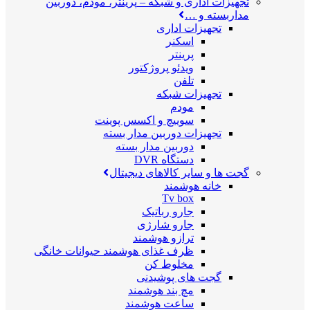
تجهیزات اداری و شبکه
–
پرینتر، مودم، دوربین
مداربسته و …
تجهیزات اداری
اسکنر
پرینتر
ویدئو پروژکتور
تلفن
تجهیزات شبکه
مودم
سوییچ و اکسس پوینت
تجهیزات دوربین مدار بسته
دوربین مدار بسته
دستگاه DVR
گجت ها و سایر کالاهای دیجیتال
خانه هوشمند
Tv box
جارو رباتیک
جارو شارژی
ترازو هوشمند
ظرف غذای هوشمند حیوانات خانگی
مخلوط کن
گجت های پوشیدنی
مچ بند هوشمند
ساعت هوشمند