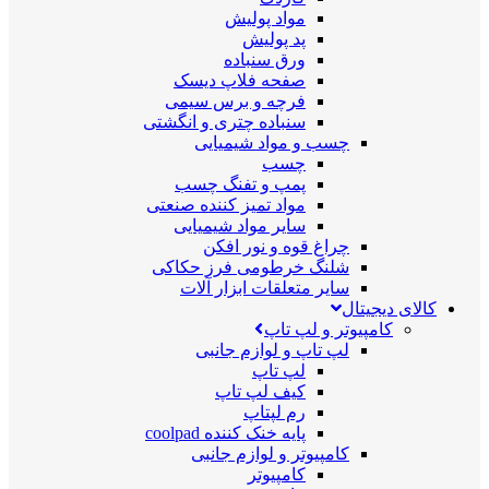
مواد پولیش
پد پولیش
ورق سنباده
صفحه فلاپ دیسک
فرچه و برس سیمی
سنباده چتری و انگشتی
چسب و مواد شیمیایی
چسب
پمپ و تفنگ چسب
مواد تمیز کننده صنعتی
سایر مواد شیمیایی
چراغ قوه و نور افکن
شلنگ خرطومی فرز حکاکی
سایر متعلقات ابزار آلات
کالای دیجیتال
کامپیوتر و لپ تاپ
لپ تاپ و لوازم جانبی
لپ تاپ
کیف لپ تاپ
رم لپتاپ
پایه خنک کننده coolpad
کامپیوتر و لوازم جانبی
کامپیوتر