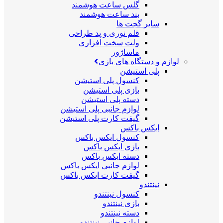
گلس ساعت هوشمند
بند ساعت هوشمند
سایر گجت ها
قلم نوری و پد طراحی
ولت سخت افزاری
ماساژور
لوازم و دستگاه های بازی
پلی استیشن
کنسول پلی استیشن
بازی پلی استیشن
دسته پلی استیشن
لوازم جانبی پلی استیشن
گیفت کارت پلی استیشن
ایکس باکس
کنسول ایکس باکس
بازی ایکس باکس
دسته ایکس باکس
لوازم جانبی ایکس باکس
گیفت کارت ایکس باکس
نینتندو
کنسول نینتندو
بازی نینتندو
دسته نینتندو
لوازم جانبی نینتندو