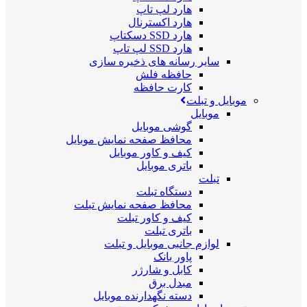
هارد لپ تاپ
هارد اکسترنال
هارد SSD دسکتاپ
هارد SSD لپ تاپ
سایر رسانه های ذخیره سازی
حافظه فلش
کارت حافظه
موبایل و تبلت
موبایل
گوشی موبایل
محافظ صفحه نمایش موبایل
کیف و کاور موبایل
باتری موبایل
تبلت
دستگاه تبلت
محافظ صفحه نمایش تبلت
کیف و کاور تبلت
باتری تبلت
لوازم جانبی موبایل و تبلت
پاور بانک
کابل و شارژر
مبدل برق
دسته نگهدارنده موبایل