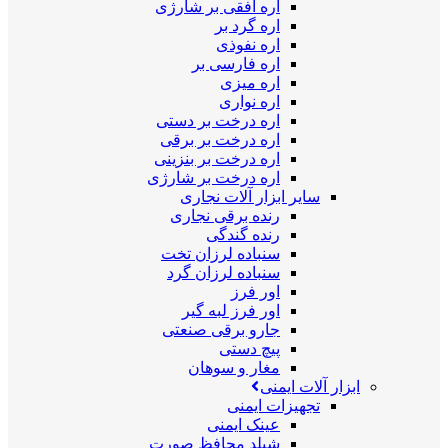
اره افقی بر شارژی
اره گرد بر
اره نفوذی
اره فارسی بر
اره میزی
اره نواری
اره درخت بر دستی
اره درخت بر برقی
اره درخت بر بنزینی
اره درخت بر شارژی
سایر ابزار آلات نجاری
رنده برقی نجاری
رنده گندگی
سنباده لرزان تخت
سنباده لرزان گرد
اور فرز
اور فرز لبه گیر
جارو برقی صنعتی
پیچ دستی
مغار و سوهان
ابزار آلات ایمنی
تجهیزات ایمنی
عینک ایمنی
شیلد محافظ صورت