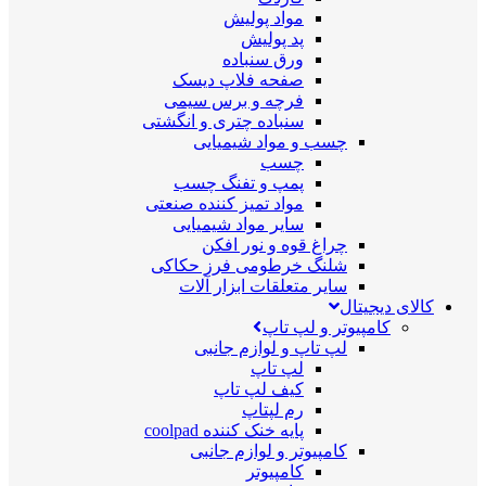
مواد پولیش
پد پولیش
ورق سنباده
صفحه فلاپ دیسک
فرچه و برس سیمی
سنباده چتری و انگشتی
چسب و مواد شیمیایی
چسب
پمپ و تفنگ چسب
مواد تمیز کننده صنعتی
سایر مواد شیمیایی
چراغ قوه و نور افکن
شلنگ خرطومی فرز حکاکی
سایر متعلقات ابزار آلات
کالای دیجیتال
کامپیوتر و لپ تاپ
لپ تاپ و لوازم جانبی
لپ تاپ
کیف لپ تاپ
رم لپتاپ
پایه خنک کننده coolpad
کامپیوتر و لوازم جانبی
کامپیوتر