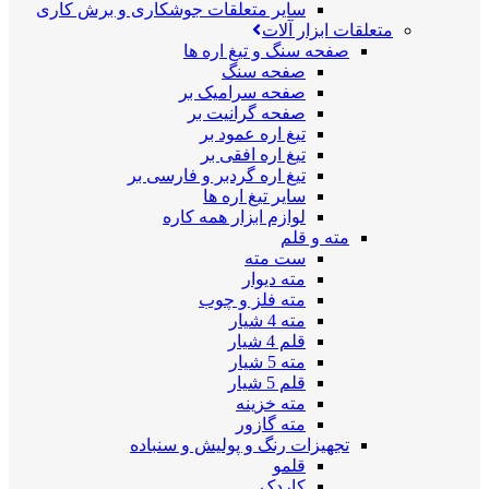
سایر متعلقات جوشکاری و برش کاری
متعلقات ابزار آلات
صفحه سنگ و تیغ اره ها
صفحه سنگ
صفحه سرامیک بر
صفحه گرانیت بر
تیغ اره عمود بر
تیغ اره افقی بر
تیغ اره گردبر و فارسی بر
سایر تیغ اره ها
لوازم ابزار همه کاره
مته و قلم
ست مته
مته دیوار
مته فلز و چوب
مته 4 شیار
قلم 4 شیار
مته 5 شیار
قلم 5 شیار
مته خزینه
مته گازور
تجهیزات رنگ و پولیش و سنباده
قلمو
کاردک