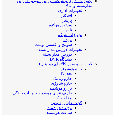
تجهیزات اداری و شبکه
–
پرینتر، مودم، دوربین
مداربسته و …
تجهیزات اداری
اسکنر
پرینتر
ویدئو پروژکتور
تلفن
تجهیزات شبکه
مودم
سوییچ و اکسس پوینت
تجهیزات دوربین مدار بسته
دوربین مدار بسته
دستگاه DVR
گجت ها و سایر کالاهای دیجیتال
خانه هوشمند
Tv box
جارو رباتیک
جارو شارژی
ترازو هوشمند
ظرف غذای هوشمند حیوانات خانگی
مخلوط کن
گجت های پوشیدنی
مچ بند هوشمند
ساعت هوشمند