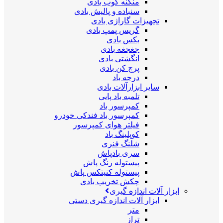
منگنه کوب بادی
سنباده و پالیش بادی
تجهیزات گاراژی بادی
گریس پمپ بادی
بکس بادی
جغجغه بادی
انگشتی بادی
پرچ کن بادی
درجه باد
سایر ابزارآلات بادی
تلمبه باد پایی
کمپرسور باد
کمپرسور باد فندکی خودرو
فیلتر هوای کمپرسور
کوپلینگ باد
شلنگ فنری
سری بادپاش
پیستوله رنگ پاش
پیستوله کنیتکس پاش
چکش تخریب بادی
ابزار آلات اندازه گیری
ابزار آلات اندازه گیری دستی
متر
تراز