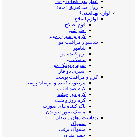
عطر بدن body splash
رول ضد تعریق (مام)
لوازم بهداشتی
لوازم اصلاح
فوم اصلاح
افتر شیو
کرم و اسپری موبر
شامپو و مراقبت مو
شامپو
نرم کننده مو
ماسک مو
سرم و تونیک مو
اسپری دو فاز
کرم و مراقبت پوست
مرطوب کننده و آبرسان پوست
کرم ضد آفتاب
کرم دور چشم
کرم روز و شب
پاک کننده های صورت
ماسک صورت و بدن
بهداشت دهان و دندان
مسواک
مسواک برقی
خمیر دندان