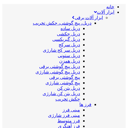
خانه
ابزار آلات
ابزار آلات برقی
دریل، پیچ گوشتی، چکش تخریب
دریل ساده
دریل چکشی
دریل گیربکسی
دریل سرکج
دریل سر کج شارژی
دریل ستونی
دریل همزن
دریل پیچ گوشتی برقی
دریل پیچ گوشتی شارژی
پیچ گوشتی برقی
پیچ گوشتی شارژی
دریل بتن کن
دریل بتن کن شارژی
چکش تخریب
فرز ها
مینی فرز
مینی فرز شارژی
فرز متوسط
فرز آهنگری