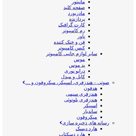
مانیتور
صفحه کلید
مادربورد
پردازنده
کارت گرافیک
رم کامپیوتر
پاور
فن و خنک کننده
کیس کامپیوتر
سایر لوازم جانبی کامپیوتر
موس
پد موس
درایو نوری
کابل و مبدل
صوتی
–
هندزفری، اسپیکر، میکروفون و …
هدفون
هندزفری سیمی
هندزفری بلوتوثی
اسپیکر
ساندبار
میکروفون
رسانه های ذخیره سازی
هارد دیسک
هارد دسکتاپ