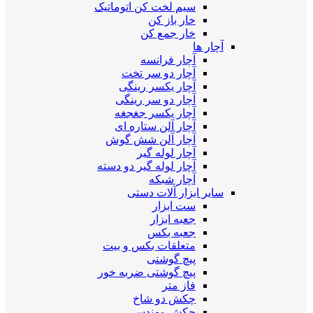
سیم لخت کن اتوماتیک
خار باز کن
خار جمع کن
آچار ها
آچار فرانسه
آچار دو سر تخت
آچار یکسر رینگی
آچار دو سر رینگی
آچار یکسر جغجغه
آچار آلن ستاره ای
آچار آلن شش گوش
آچار لوله گیر
آچار لوله گیر دو دسته
آچار شبکه
سایر ابزار آلات دستی
ست ابزار
جعبه ابزار
جعبه بکس
متعلقات بکس و بیت
پیچ گوشتی
پیچ گوشتی ضربه خور
فاز متر
چکش دو شاخ
چکش مهندسی