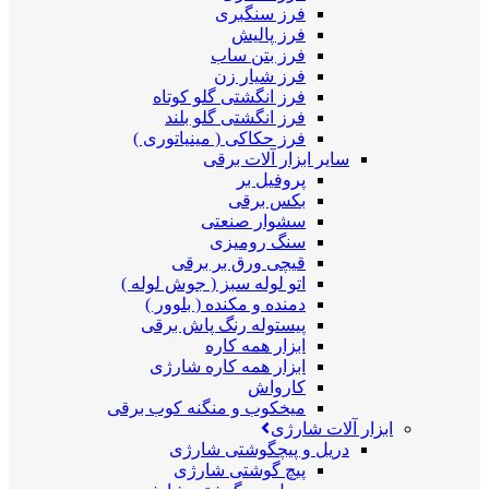
فرز سنگبری
فرز پالیش
فرز بتن ساب
فرز شیار زن
فرز انگشتی گلو کوتاه
فرز انگشتی گلو بلند
فرز حکاکی ( مینیاتوری )
سایر ابزار آلات برقی
پروفیل بر
بکس برقی
سشوار صنعتی
سنگ رومیزی
قیچی ورق بر برقی
اتو لوله سبز ( جوش لوله )
دمنده و مکنده ( بلوور )
پیستوله رنگ پاش برقی
ابزار همه کاره
ابزار همه کاره شارژی
کارواش
میخکوب و منگنه کوب برقی
ابزار آلات شارژی
دریل و پیچگوشتی شارژی
پیچ گوشتی شارژی