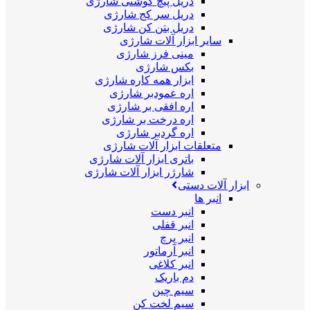
دریل پیچ گوشتی شارژی
دریل سر کج شارژی
دریل بتن کن شارژی
سایر ابزار آلات شارژی
مینی فرز شارژی
بکس شارژی
ابزار همه کاره شارژی
اره عمودبر شارژی
اره افقی بر شارژی
اره درخت بر شارژی
اره گردبر شارژی
متعلقات ابزار آلات شارژی
باتری ابزار آلات شارژی
شارژر ابزار آلات شارژی
ابزار آلات دستی
انبر ها
انبر دست
انبر قفلی
انبر پرچ
انبر آرماتور
انبر کلاغی
دم باریک
سیم چین
سیم لخت کن