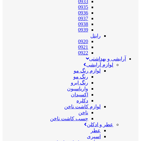
0933
0935
0936
0937
0938
0939
رایتل
0920
0921
0922
آرایشی و بهداشتی
لوازم آرایشی
لوازم رنگ مو
رنگ مو
رنگ ابرو
واریاسیون
اکسیدان
دکلره
لوازم کاشت ناخن
ناخن
چسب کاشت ناخن
عطر و ادکلن
عطر
اسپری