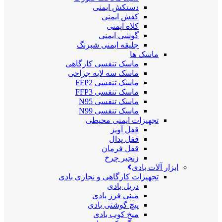
دستکش ایمنی
کفش ایمنی
کلاه ایمنی
گوشی ایمنی
جلیقه ایمنی شبرنگ
ماسک ها
ماسک تنفسی کارگاهی
ماسک سه لایه جراحی
ماسک تنفسی FFP2
ماسک تنفسی FFP3
ماسک تنفسی N95
ماسک تنفسی N99
تجهیزات ایمنی محیطی
قفل آویز
قفل پدال
قفل فرمان
زنجیر چرخ
ابزار آلات بادی
تجهیزات کارگاهی و نجاری بادی
دریل بادی
مینی فرز بادی
پیچ گوشتی بادی
میخ کوب بادی