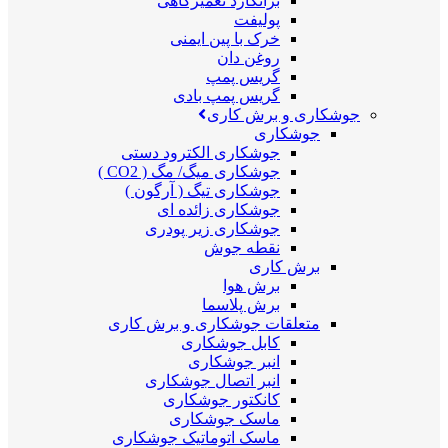
برانکارد تعمیرگاهی
پولیفت
خرک با پین ایمنی
روغن دان
گریس پمپ
گریس پمپ بادی
جوشکاری و برش کاری
جوشکاری
جوشکاری الکترود دستی
جوشکاری میگ/ مگ ( CO2 )
جوشکاری تیگ ( آرگون )
جوشکاری زائده ای
جوشکاری زیر پودری
نقطه جوش
برش کاری
برش هوا
برش پلاسما
متعلقات جوشکاری و برش کاری
کابل جوشکاری
انبر جوشکاری
انبر اتصال جوشکاری
کانکتور جوشکاری
ماسک جوشکاری
ماسک اتوماتیک جوشکاری