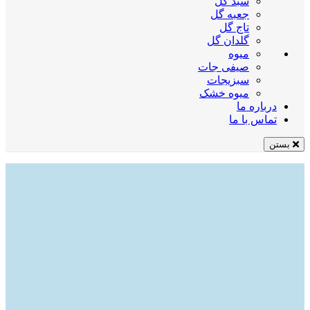
سبد گل
جعبه گل
تاج گل
گلدان گل
میوه
صیفی جات
سبزیجات
میوه خشک
درباره ما
تماس با ما
بستن