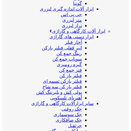
گونیا
ابزار آلات اندازه گیری لیزری
جی پی اس
متر لیزری
تراز لیزری
ابزار آلات کارگاهی و گاراژی
ابزار دستی های گاراژی
آچار فیلر
انبر قفلی فیلتر بازکن
رینگ جمع کن
سوپاپ جمع کن
گیره رومیزی
فنر جمع کن
فیلتر باز کن
فیلتر بازکن تسمه ای
فیلتر باز کن سه شاخ
پولی کش و بلبرینگ کش
آهنربای تلسکوپی
سایر ابزارآلات کارگاهی و گاراژی
جک روغنی
جک سوسماری
جک صافکاری
جرثقیل