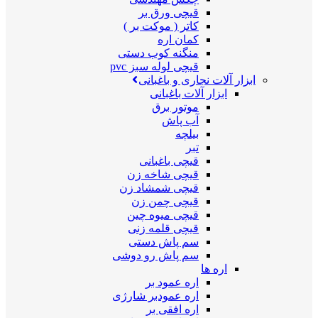
قیچی ورق بر
کاتر ( موکت بر )
کمان اره
منگنه کوب دستی
قیچی لوله سبز pvc
ابزار آلات نجاری و باغبانی
ابزار آلات باغبانی
موتور برق
آب پاش
بیلچه
تبر
قیچی باغبانی
قیچی شاخه زن
قیچی شمشاد زن
قیچی چمن زن
قیچی میوه چین
قیچی قلمه زنی
سم پاش دستی
سم پاش رو دوشی
اره ها
اره عمود بر
اره عمودبر شارژی
اره افقی بر