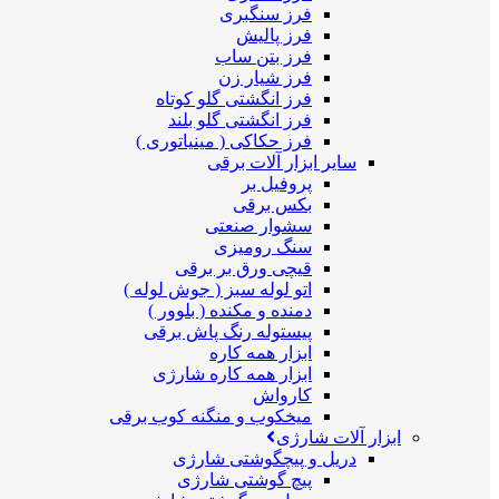
فرز سنگبری
فرز پالیش
فرز بتن ساب
فرز شیار زن
فرز انگشتی گلو کوتاه
فرز انگشتی گلو بلند
فرز حکاکی ( مینیاتوری )
سایر ابزار آلات برقی
پروفیل بر
بکس برقی
سشوار صنعتی
سنگ رومیزی
قیچی ورق بر برقی
اتو لوله سبز ( جوش لوله )
دمنده و مکنده ( بلوور )
پیستوله رنگ پاش برقی
ابزار همه کاره
ابزار همه کاره شارژی
کارواش
میخکوب و منگنه کوب برقی
ابزار آلات شارژی
دریل و پیچگوشتی شارژی
پیچ گوشتی شارژی