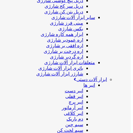
دریل پیچ گوشتی شارژی
دریل سر کج شارژی
دریل بتن کن شارژی
سایر ابزار آلات شارژی
مینی فرز شارژی
بکس شارژی
ابزار همه کاره شارژی
اره عمودبر شارژی
اره افقی بر شارژی
اره درخت بر شارژی
اره گردبر شارژی
متعلقات ابزار آلات شارژی
باتری ابزار آلات شارژی
شارژر ابزار آلات شارژی
ابزار آلات دستی
انبر ها
انبر دست
انبر قفلی
انبر پرچ
انبر آرماتور
انبر کلاغی
دم باریک
سیم چین
سیم لخت کن