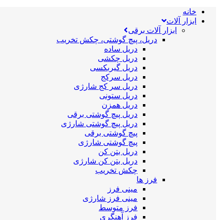
خانه
ابزار آلات
ابزار آلات برقی
دریل، پیچ گوشتی، چکش تخریب
دریل ساده
دریل چکشی
دریل گیربکسی
دریل سرکج
دریل سر کج شارژی
دریل ستونی
دریل همزن
دریل پیچ گوشتی برقی
دریل پیچ گوشتی شارژی
پیچ گوشتی برقی
پیچ گوشتی شارژی
دریل بتن کن
دریل بتن کن شارژی
چکش تخریب
فرز ها
مینی فرز
مینی فرز شارژی
فرز متوسط
فرز آهنگری