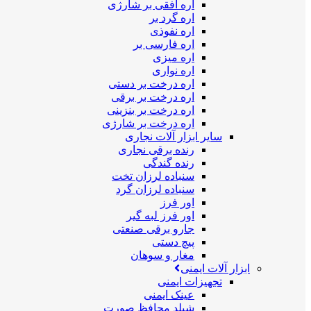
اره افقی بر شارژی
اره گرد بر
اره نفوذی
اره فارسی بر
اره میزی
اره نواری
اره درخت بر دستی
اره درخت بر برقی
اره درخت بر بنزینی
اره درخت بر شارژی
سایر ابزار آلات نجاری
رنده برقی نجاری
رنده گندگی
سنباده لرزان تخت
سنباده لرزان گرد
اور فرز
اور فرز لبه گیر
جارو برقی صنعتی
پیچ دستی
مغار و سوهان
ابزار آلات ایمنی
تجهیزات ایمنی
عینک ایمنی
شیلد محافظ صورت