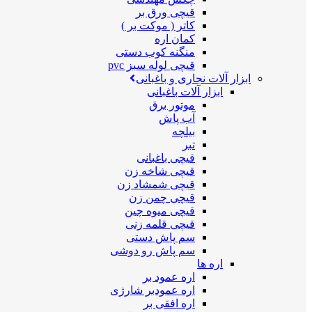
قیچی ورق بر
کاتر ( موکت بر )
کمان اره
منگنه کوب دستی
قیچی لوله سبز pvc
ابزار آلات نجاری و باغبانی
ابزار آلات باغبانی
موتور برق
آب پاش
بیلچه
تبر
قیچی باغبانی
قیچی شاخه زن
قیچی شمشاد زن
قیچی چمن زن
قیچی میوه چین
قیچی قلمه زنی
سم پاش دستی
سم پاش رو دوشی
اره ها
اره عمود بر
اره عمودبر شارژی
اره افقی بر