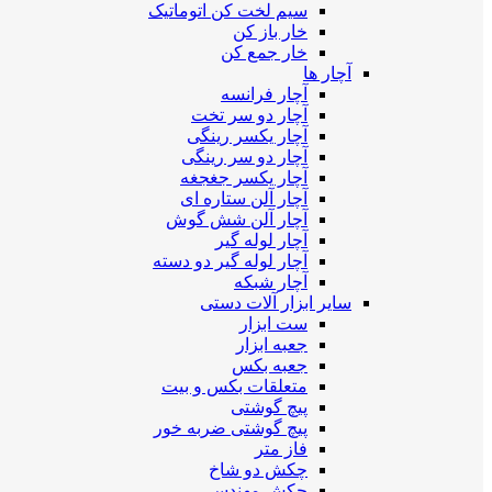
سیم لخت کن اتوماتیک
خار باز کن
خار جمع کن
آچار ها
آچار فرانسه
آچار دو سر تخت
آچار یکسر رینگی
آچار دو سر رینگی
آچار یکسر جغجغه
آچار آلن ستاره ای
آچار آلن شش گوش
آچار لوله گیر
آچار لوله گیر دو دسته
آچار شبکه
سایر ابزار آلات دستی
ست ابزار
جعبه ابزار
جعبه بکس
متعلقات بکس و بیت
پیچ گوشتی
پیچ گوشتی ضربه خور
فاز متر
چکش دو شاخ
چکش مهندسی