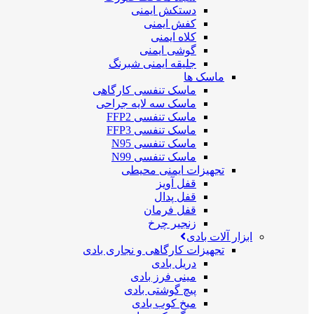
دستکش ایمنی
کفش ایمنی
کلاه ایمنی
گوشی ایمنی
جلیقه ایمنی شبرنگ
ماسک ها
ماسک تنفسی کارگاهی
ماسک سه لایه جراحی
ماسک تنفسی FFP2
ماسک تنفسی FFP3
ماسک تنفسی N95
ماسک تنفسی N99
تجهیزات ایمنی محیطی
قفل آویز
قفل پدال
قفل فرمان
زنجیر چرخ
ابزار آلات بادی
تجهیزات کارگاهی و نجاری بادی
دریل بادی
مینی فرز بادی
پیچ گوشتی بادی
میخ کوب بادی