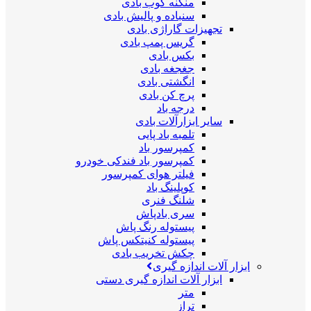
منگنه کوب بادی
سنباده و پالیش بادی
تجهیزات گاراژی بادی
گریس پمپ بادی
بکس بادی
جغجغه بادی
انگشتی بادی
پرچ کن بادی
درجه باد
سایر ابزارآلات بادی
تلمبه باد پایی
کمپرسور باد
کمپرسور باد فندکی خودرو
فیلتر هوای کمپرسور
کوپلینگ باد
شلنگ فنری
سری بادپاش
پیستوله رنگ پاش
پیستوله کنیتکس پاش
چکش تخریب بادی
ابزار آلات اندازه گیری
ابزار آلات اندازه گیری دستی
متر
تراز