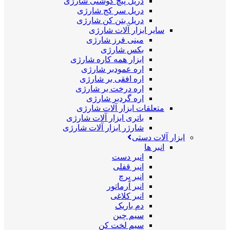
دریل پیچ گوشتی شارژی
دریل سر کج شارژی
دریل بتن کن شارژی
سایر ابزار آلات شارژی
مینی فرز شارژی
بکس شارژی
ابزار همه کاره شارژی
اره عمودبر شارژی
اره افقی بر شارژی
اره درخت بر شارژی
اره گردبر شارژی
متعلقات ابزار آلات شارژی
باتری ابزار آلات شارژی
شارژر ابزار آلات شارژی
ابزار آلات دستی
انبر ها
انبر دست
انبر قفلی
انبر پرچ
انبر آرماتور
انبر کلاغی
دم باریک
سیم چین
سیم لخت کن