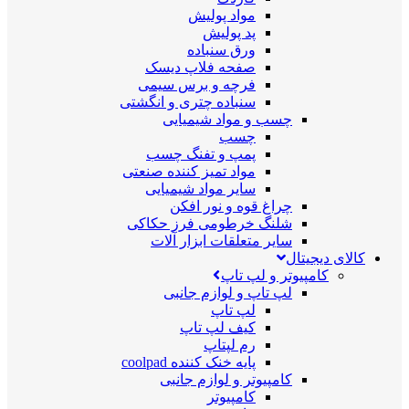
مواد پولیش
پد پولیش
ورق سنباده
صفحه فلاپ دیسک
فرچه و برس سیمی
سنباده چتری و انگشتی
چسب و مواد شیمیایی
چسب
پمپ و تفنگ چسب
مواد تمیز کننده صنعتی
سایر مواد شیمیایی
چراغ قوه و نور افکن
شلنگ خرطومی فرز حکاکی
سایر متعلقات ابزار آلات
کالای دیجیتال
کامپیوتر و لپ تاپ
لپ تاپ و لوازم جانبی
لپ تاپ
کیف لپ تاپ
رم لپتاپ
پایه خنک کننده coolpad
کامپیوتر و لوازم جانبی
کامپیوتر