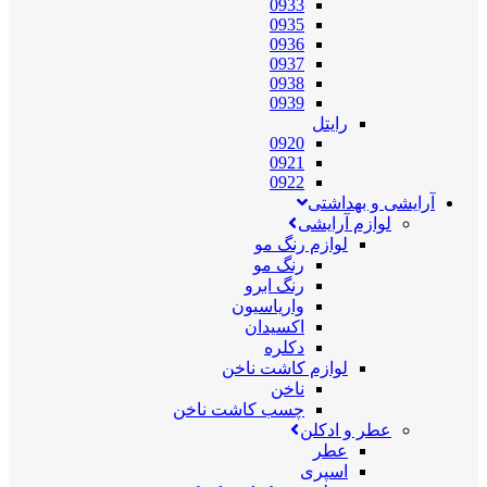
0933
0935
0936
0937
0938
0939
رایتل
0920
0921
0922
آرایشی و بهداشتی
لوازم آرایشی
لوازم رنگ مو
رنگ مو
رنگ ابرو
واریاسیون
اکسیدان
دکلره
لوازم کاشت ناخن
ناخن
چسب کاشت ناخن
عطر و ادکلن
عطر
اسپری