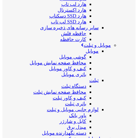
هارد لپ تاپ
هارد اکسترنال
هارد SSD دسکتاپ
هارد SSD لپ تاپ
سایر رسانه های ذخیره سازی
حافظه فلش
کارت حافظه
موبایل و تبلت
موبایل
گوشی موبایل
محافظ صفحه نمایش موبایل
کیف و کاور موبایل
باتری موبایل
تبلت
دستگاه تبلت
محافظ صفحه نمایش تبلت
کیف و کاور تبلت
باتری تبلت
لوازم جانبی موبایل و تبلت
پاور بانک
کابل و شارژر
مبدل برق
دسته نگهدارنده موبایل