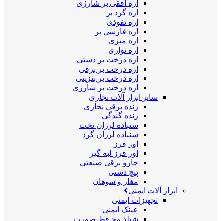
اره افقی بر شارژی
اره گرد بر
اره نفوذی
اره فارسی بر
اره میزی
اره نواری
اره درخت بر دستی
اره درخت بر برقی
اره درخت بر بنزینی
اره درخت بر شارژی
سایر ابزار آلات نجاری
رنده برقی نجاری
رنده گندگی
سنباده لرزان تخت
سنباده لرزان گرد
اور فرز
اور فرز لبه گیر
جارو برقی صنعتی
پیچ دستی
مغار و سوهان
ابزار آلات ایمنی
تجهیزات ایمنی
عینک ایمنی
شیلد محافظ صورت