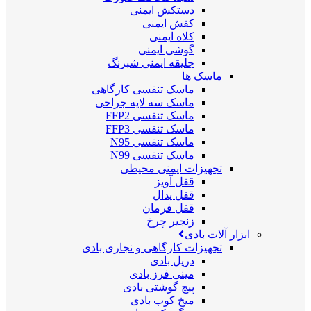
دستکش ایمنی
کفش ایمنی
کلاه ایمنی
گوشی ایمنی
جلیقه ایمنی شبرنگ
ماسک ها
ماسک تنفسی کارگاهی
ماسک سه لایه جراحی
ماسک تنفسی FFP2
ماسک تنفسی FFP3
ماسک تنفسی N95
ماسک تنفسی N99
تجهیزات ایمنی محیطی
قفل آویز
قفل پدال
قفل فرمان
زنجیر چرخ
ابزار آلات بادی
تجهیزات کارگاهی و نجاری بادی
دریل بادی
مینی فرز بادی
پیچ گوشتی بادی
میخ کوب بادی