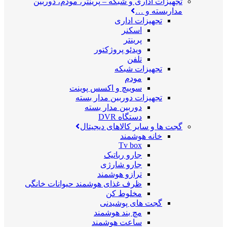
تجهیزات اداری و شبکه
–
پرینتر، مودم، دوربین
مداربسته و …
تجهیزات اداری
اسکنر
پرینتر
ویدئو پروژکتور
تلفن
تجهیزات شبکه
مودم
سوییچ و اکسس پوینت
تجهیزات دوربین مدار بسته
دوربین مدار بسته
دستگاه DVR
گجت ها و سایر کالاهای دیجیتال
خانه هوشمند
Tv box
جارو رباتیک
جارو شارژی
ترازو هوشمند
ظرف غذای هوشمند حیوانات خانگی
مخلوط کن
گجت های پوشیدنی
مچ بند هوشمند
ساعت هوشمند