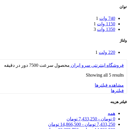
توان
740 وات
1
1150 وات
1
1350 وات
3
ولتاژ
220 ولت
1
فروشگاه اینترنتی سرو ایران
محصول سرعت
7500 دور در دقیقه
Showing all 5 results
مشاهده فیلترها
فیلترها
فیلتر هزینه
همه
0
تومان
-
7,433,250
تومان
7,433,250
تومان
-
14,866,500
تومان