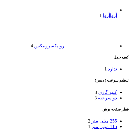
آروا
آروا
1
رونیکس
رونیکس
4
کیف حمل
ندارد
1
تنظیم سرعت ( دیمر )
کلید گازی
3
دو سرعته
3
قطر صفحه برش
255 میلی متر
2
115 میلی متر
1