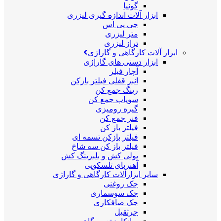
گونیا
ابزار آلات اندازه گیری لیزری
جی پی اس
متر لیزری
تراز لیزری
ابزار آلات کارگاهی و گاراژی
ابزار دستی های گاراژی
آچار فیلر
انبر قفلی فیلتر بازکن
رینگ جمع کن
سوپاپ جمع کن
گیره رومیزی
فنر جمع کن
فیلتر باز کن
فیلتر بازکن تسمه ای
فیلتر باز کن سه شاخ
پولی کش و بلبرینگ کش
آهنربای تلسکوپی
سایر ابزارآلات کارگاهی و گاراژی
جک روغنی
جک سوسماری
جک صافکاری
جرثقیل