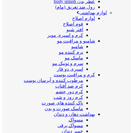
عطر بدن body splash
رول ضد تعریق (مام)
لوازم بهداشتی
لوازم اصلاح
فوم اصلاح
افتر شیو
کرم و اسپری موبر
شامپو و مراقبت مو
شامپو
نرم کننده مو
ماسک مو
سرم و تونیک مو
اسپری دو فاز
کرم و مراقبت پوست
مرطوب کننده و آبرسان پوست
کرم ضد آفتاب
کرم دور چشم
کرم روز و شب
پاک کننده های صورت
ماسک صورت و بدن
بهداشت دهان و دندان
مسواک
مسواک برقی
خمیر دندان