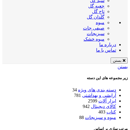
سبد گل
جعبه گل
تاج گل
گلدان گل
میوه
صیفی جات
سبزیجات
میوه خشک
درباره ما
تماس با ما
بستن
بستن
زیر مجموعه های این دسته
دسته بندی های ویژه
34
آرایشی و بهداشتی
781
ابزار آلات
2599
کالای دیجیتال
942
کتاب
403
میوه و سبزیجات
88
مرتب سازی بر اساس