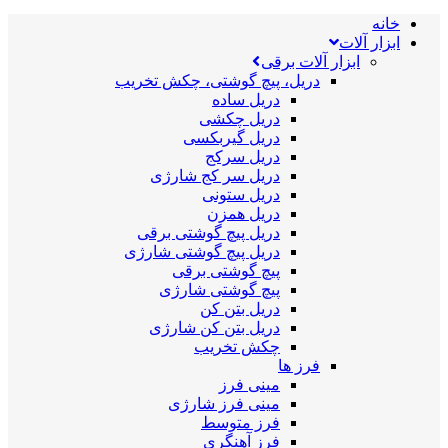
خانه
ابزار آلات
ابزار آلات برقی
دریل، پیچ گوشتی، چکش تخریب
دریل ساده
دریل چکشی
دریل گیربکسی
دریل سرکج
دریل سر کج شارژی
دریل ستونی
دریل همزن
دریل پیچ گوشتی برقی
دریل پیچ گوشتی شارژی
پیچ گوشتی برقی
پیچ گوشتی شارژی
دریل بتن کن
دریل بتن کن شارژی
چکش تخریب
فرز ها
مینی فرز
مینی فرز شارژی
فرز متوسط
فرز آهنگری