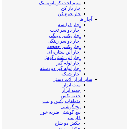
سیم لخت کن اتوماتیک
خار باز کن
خار جمع کن
آچار ها
آچار فرانسه
آچار دو سر تخت
آچار یکسر رینگی
آچار دو سر رینگی
آچار یکسر جغجغه
آچار آلن ستاره ای
آچار آلن شش گوش
آچار لوله گیر
آچار لوله گیر دو دسته
آچار شبکه
سایر ابزار آلات دستی
ست ابزار
جعبه ابزار
جعبه بکس
متعلقات بکس و بیت
پیچ گوشتی
پیچ گوشتی ضربه خور
فاز متر
چکش دو شاخ
چکش مهندسی