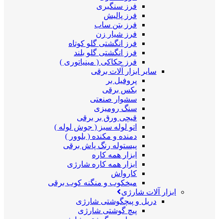
فرز سنگبری
فرز پالیش
فرز بتن ساب
فرز شیار زن
فرز انگشتی گلو کوتاه
فرز انگشتی گلو بلند
فرز حکاکی ( مینیاتوری )
سایر ابزار آلات برقی
پروفیل بر
بکس برقی
سشوار صنعتی
سنگ رومیزی
قیچی ورق بر برقی
اتو لوله سبز ( جوش لوله )
دمنده و مکنده ( بلوور )
پیستوله رنگ پاش برقی
ابزار همه کاره
ابزار همه کاره شارژی
کارواش
میخکوب و منگنه کوب برقی
ابزار آلات شارژی
دریل و پیچگوشتی شارژی
پیچ گوشتی شارژی