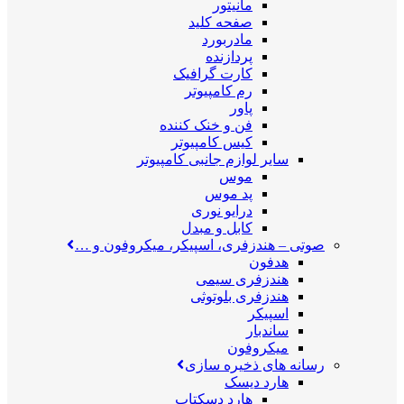
مانیتور
صفحه کلید
مادربورد
پردازنده
کارت گرافیک
رم کامپیوتر
پاور
فن و خنک کننده
کیس کامپیوتر
سایر لوازم جانبی کامپیوتر
موس
پد موس
درایو نوری
کابل و مبدل
صوتی
–
هندزفری، اسپیکر، میکروفون و …
هدفون
هندزفری سیمی
هندزفری بلوتوثی
اسپیکر
ساندبار
میکروفون
رسانه های ذخیره سازی
هارد دیسک
هارد دسکتاپ