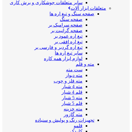
سایر متعلقات جوشکاری و برش کاری
متعلقات ابزار آلات
صفحه سنگ و تیغ اره ها
صفحه سنگ
صفحه سرامیک بر
صفحه گرانیت بر
تیغ اره عمود بر
تیغ اره افقی بر
تیغ اره گردبر و فارسی بر
سایر تیغ اره ها
لوازم ابزار همه کاره
مته و قلم
ست مته
مته دیوار
مته فلز و چوب
مته 4 شیار
قلم 4 شیار
مته 5 شیار
قلم 5 شیار
مته خزینه
مته گازور
تجهیزات رنگ و پولیش و سنباده
قلمو
کاردک