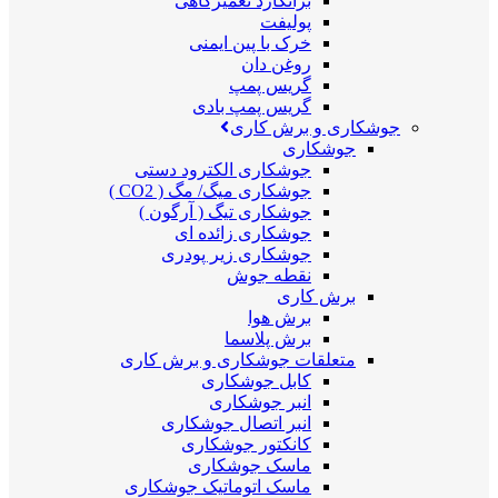
برانکارد تعمیرگاهی
پولیفت
خرک با پین ایمنی
روغن دان
گریس پمپ
گریس پمپ بادی
جوشکاری و برش کاری
جوشکاری
جوشکاری الکترود دستی
جوشکاری میگ/ مگ ( CO2 )
جوشکاری تیگ ( آرگون )
جوشکاری زائده ای
جوشکاری زیر پودری
نقطه جوش
برش کاری
برش هوا
برش پلاسما
متعلقات جوشکاری و برش کاری
کابل جوشکاری
انبر جوشکاری
انبر اتصال جوشکاری
کانکتور جوشکاری
ماسک جوشکاری
ماسک اتوماتیک جوشکاری