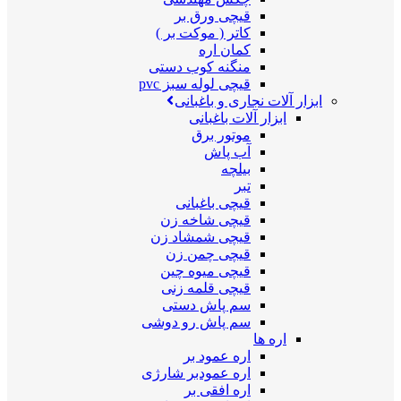
قیچی ورق بر
کاتر ( موکت بر )
کمان اره
منگنه کوب دستی
قیچی لوله سبز pvc
ابزار آلات نجاری و باغبانی
ابزار آلات باغبانی
موتور برق
آب پاش
بیلچه
تبر
قیچی باغبانی
قیچی شاخه زن
قیچی شمشاد زن
قیچی چمن زن
قیچی میوه چین
قیچی قلمه زنی
سم پاش دستی
سم پاش رو دوشی
اره ها
اره عمود بر
اره عمودبر شارژی
اره افقی بر