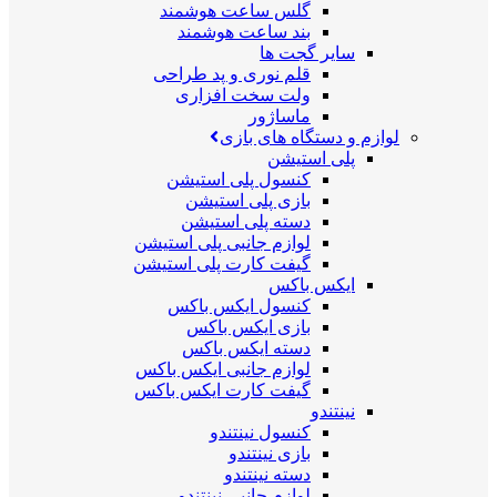
گلس ساعت هوشمند
بند ساعت هوشمند
سایر گجت ها
قلم نوری و پد طراحی
ولت سخت افزاری
ماساژور
لوازم و دستگاه های بازی
پلی استیشن
کنسول پلی استیشن
بازی پلی استیشن
دسته پلی استیشن
لوازم جانبی پلی استیشن
گیفت کارت پلی استیشن
ایکس باکس
کنسول ایکس باکس
بازی ایکس باکس
دسته ایکس باکس
لوازم جانبی ایکس باکس
گیفت کارت ایکس باکس
نینتندو
کنسول نینتندو
بازی نینتندو
دسته نینتندو
لوازم جانبی نینتندو