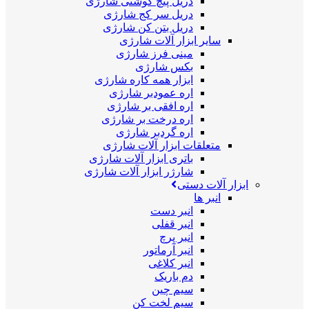
دریل پیچ گوشتی شارژی
دریل سر کج شارژی
دریل بتن کن شارژی
سایر ابزار آلات شارژی
مینی فرز شارژی
بکس شارژی
ابزار همه کاره شارژی
اره عمودبر شارژی
اره افقی بر شارژی
اره درخت بر شارژی
اره گردبر شارژی
متعلقات ابزار آلات شارژی
باتری ابزار آلات شارژی
شارژر ابزار آلات شارژی
ابزار آلات دستی
انبر ها
انبر دست
انبر قفلی
انبر پرچ
انبر آرماتور
انبر کلاغی
دم باریک
سیم چین
سیم لخت کن