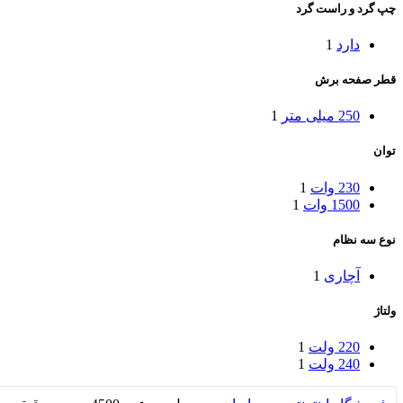
چپ گرد و راست گرد
دارد
1
قطر صفحه برش
250 میلی متر
1
توان
230 وات
1
1500 وات
1
نوع سه نظام
آچاری
1
ولتاژ
220 ولت
1
240 ولت
1