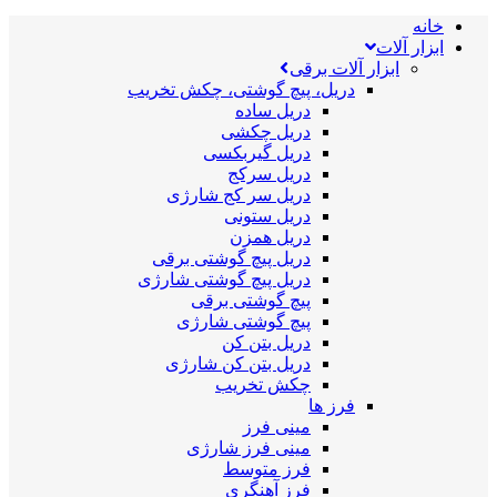
خانه
ابزار آلات
ابزار آلات برقی
دریل، پیچ گوشتی، چکش تخریب
دریل ساده
دریل چکشی
دریل گیربکسی
دریل سرکج
دریل سر کج شارژی
دریل ستونی
دریل همزن
دریل پیچ گوشتی برقی
دریل پیچ گوشتی شارژی
پیچ گوشتی برقی
پیچ گوشتی شارژی
دریل بتن کن
دریل بتن کن شارژی
چکش تخریب
فرز ها
مینی فرز
مینی فرز شارژی
فرز متوسط
فرز آهنگری