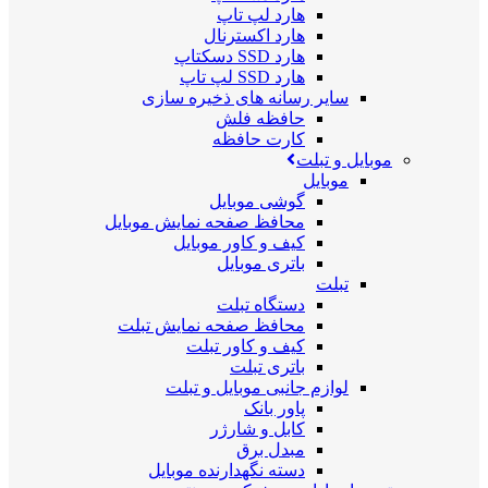
هارد لپ تاپ
هارد اکسترنال
هارد SSD دسکتاپ
هارد SSD لپ تاپ
سایر رسانه های ذخیره سازی
حافظه فلش
کارت حافظه
موبایل و تبلت
موبایل
گوشی موبایل
محافظ صفحه نمایش موبایل
کیف و کاور موبایل
باتری موبایل
تبلت
دستگاه تبلت
محافظ صفحه نمایش تبلت
کیف و کاور تبلت
باتری تبلت
لوازم جانبی موبایل و تبلت
پاور بانک
کابل و شارژر
مبدل برق
دسته نگهدارنده موبایل