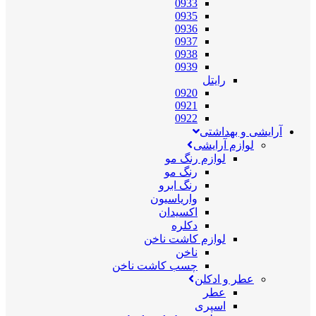
0933
0935
0936
0937
0938
0939
رایتل
0920
0921
0922
آرایشی و بهداشتی
لوازم آرایشی
لوازم رنگ مو
رنگ مو
رنگ ابرو
واریاسیون
اکسیدان
دکلره
لوازم کاشت ناخن
ناخن
چسب کاشت ناخن
عطر و ادکلن
عطر
اسپری