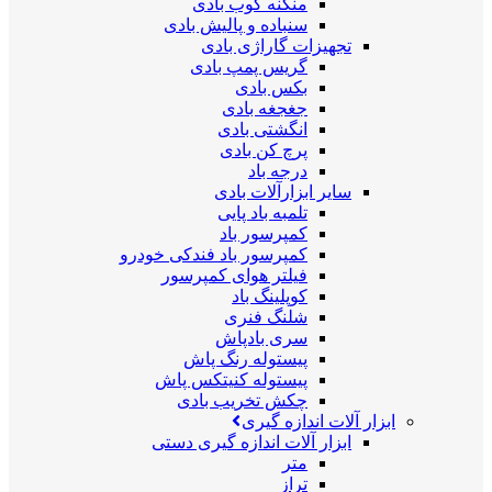
منگنه کوب بادی
سنباده و پالیش بادی
تجهیزات گاراژی بادی
گریس پمپ بادی
بکس بادی
جغجغه بادی
انگشتی بادی
پرچ کن بادی
درجه باد
سایر ابزارآلات بادی
تلمبه باد پایی
کمپرسور باد
کمپرسور باد فندکی خودرو
فیلتر هوای کمپرسور
کوپلینگ باد
شلنگ فنری
سری بادپاش
پیستوله رنگ پاش
پیستوله کنیتکس پاش
چکش تخریب بادی
ابزار آلات اندازه گیری
ابزار آلات اندازه گیری دستی
متر
تراز