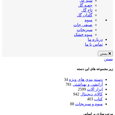
سبد گل
جعبه گل
تاج گل
گلدان گل
میوه
صیفی جات
سبزیجات
میوه خشک
درباره ما
تماس با ما
بستن
بستن
زیر مجموعه های این دسته
دسته بندی های ویژه
34
آرایشی و بهداشتی
781
ابزار آلات
2599
کالای دیجیتال
942
کتاب
403
میوه و سبزیجات
88
مرتب سازی بر اساس