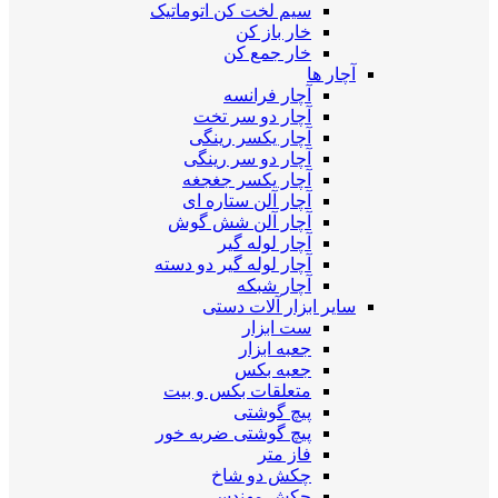
سیم لخت کن اتوماتیک
خار باز کن
خار جمع کن
آچار ها
آچار فرانسه
آچار دو سر تخت
آچار یکسر رینگی
آچار دو سر رینگی
آچار یکسر جغجغه
آچار آلن ستاره ای
آچار آلن شش گوش
آچار لوله گیر
آچار لوله گیر دو دسته
آچار شبکه
سایر ابزار آلات دستی
ست ابزار
جعبه ابزار
جعبه بکس
متعلقات بکس و بیت
پیچ گوشتی
پیچ گوشتی ضربه خور
فاز متر
چکش دو شاخ
چکش مهندسی