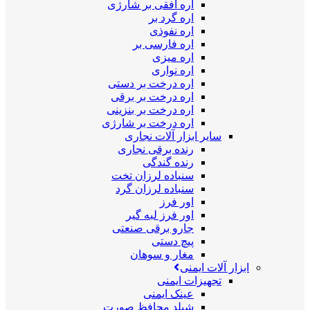
اره افقی بر شارژی
اره گرد بر
اره نفوذی
اره فارسی بر
اره میزی
اره نواری
اره درخت بر دستی
اره درخت بر برقی
اره درخت بر بنزینی
اره درخت بر شارژی
سایر ابزار آلات نجاری
رنده برقی نجاری
رنده گندگی
سنباده لرزان تخت
سنباده لرزان گرد
اور فرز
اور فرز لبه گیر
جارو برقی صنعتی
پیچ دستی
مغار و سوهان
ابزار آلات ایمنی
تجهیزات ایمنی
عینک ایمنی
شیلد محافظ صورت