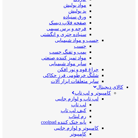
مواد پولیش
پد پولیش
ورق سنباده
صفحه فلاپ دیسک
فرچه و برس سیمی
سنباده چتری و انگشتی
چسب و مواد شیمیایی
چسب
پمپ و تفنگ چسب
مواد تمیز کننده صنعتی
سایر مواد شیمیایی
چراغ قوه و نور افکن
شلنگ خرطومی فرز حکاکی
سایر متعلقات ابزار آلات
کالای دیجیتال
کامپیوتر و لپ تاپ
لپ تاپ و لوازم جانبی
لپ تاپ
کیف لپ تاپ
رم لپتاپ
پایه خنک کننده coolpad
کامپیوتر و لوازم جانبی
کامپیوتر