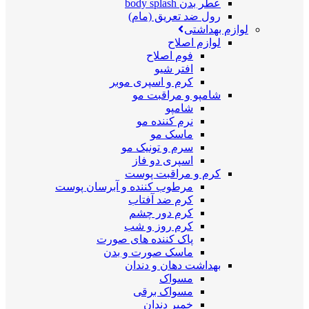
عطر بدن body splash
رول ضد تعریق (مام)
لوازم بهداشتی
لوازم اصلاح
فوم اصلاح
افتر شیو
کرم و اسپری موبر
شامپو و مراقبت مو
شامپو
نرم کننده مو
ماسک مو
سرم و تونیک مو
اسپری دو فاز
کرم و مراقبت پوست
مرطوب کننده و آبرسان پوست
کرم ضد آفتاب
کرم دور چشم
کرم روز و شب
پاک کننده های صورت
ماسک صورت و بدن
بهداشت دهان و دندان
مسواک
مسواک برقی
خمیر دندان