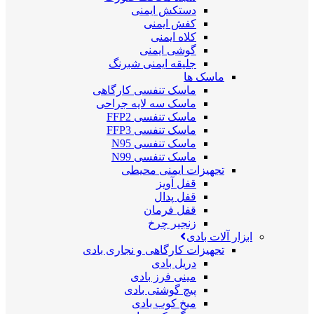
دستکش ایمنی
کفش ایمنی
کلاه ایمنی
گوشی ایمنی
جلیقه ایمنی شبرنگ
ماسک ها
ماسک تنفسی کارگاهی
ماسک سه لایه جراحی
ماسک تنفسی FFP2
ماسک تنفسی FFP3
ماسک تنفسی N95
ماسک تنفسی N99
تجهیزات ایمنی محیطی
قفل آویز
قفل پدال
قفل فرمان
زنجیر چرخ
ابزار آلات بادی
تجهیزات کارگاهی و نجاری بادی
دریل بادی
مینی فرز بادی
پیچ گوشتی بادی
میخ کوب بادی