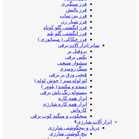
فرز سنگبری
فرز پالیش
فرز بتن ساب
فرز شیار زن
فرز انگشتی گلو کوتاه
فرز انگشتی گلو بلند
فرز حکاکی ( مینیاتوری )
سایر ابزار آلات برقی
پروفیل بر
بکس برقی
سشوار صنعتی
سنگ رومیزی
قیچی ورق بر برقی
اتو لوله سبز ( جوش لوله )
دمنده و مکنده ( بلوور )
پیستوله رنگ پاش برقی
ابزار همه کاره
ابزار همه کاره شارژی
کارواش
میخکوب و منگنه کوب برقی
ابزار آلات شارژی
دریل و پیچگوشتی شارژی
پیچ گوشتی شارژی