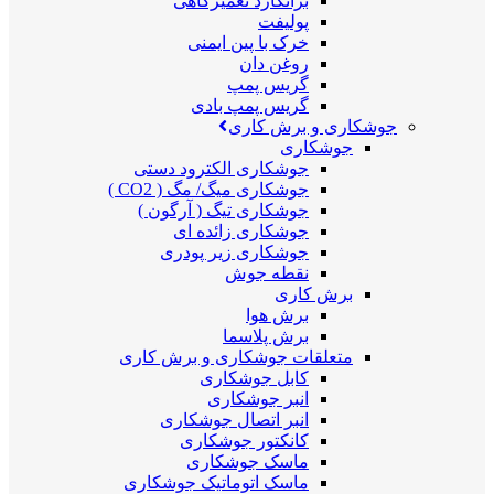
برانکارد تعمیرگاهی
پولیفت
خرک با پین ایمنی
روغن دان
گریس پمپ
گریس پمپ بادی
جوشکاری و برش کاری
جوشکاری
جوشکاری الکترود دستی
جوشکاری میگ/ مگ ( CO2 )
جوشکاری تیگ ( آرگون )
جوشکاری زائده ای
جوشکاری زیر پودری
نقطه جوش
برش کاری
برش هوا
برش پلاسما
متعلقات جوشکاری و برش کاری
کابل جوشکاری
انبر جوشکاری
انبر اتصال جوشکاری
کانکتور جوشکاری
ماسک جوشکاری
ماسک اتوماتیک جوشکاری