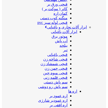
قیچی ورق بر
کاتر ( موکت بر )
کمان اره
منگنه کوب دستی
قیچی لوله سبز pvc
ابزار آلات نجاری و باغبانی
ابزار آلات باغبانی
موتور برق
آب پاش
بیلچه
تبر
قیچی باغبانی
قیچی شاخه زن
قیچی شمشاد زن
قیچی چمن زن
قیچی میوه چین
قیچی قلمه زنی
سم پاش دستی
سم پاش رو دوشی
اره ها
اره عمود بر
اره عمودبر شارژی
اره افقی بر