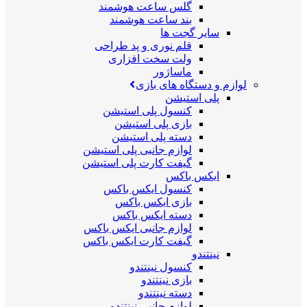
گلس ساعت هوشمند
بند ساعت هوشمند
سایر گجت ها
قلم نوری و پد طراحی
ولت سخت افزاری
ماساژور
لوازم و دستگاه های بازی
پلی استیشن
کنسول پلی استیشن
بازی پلی استیشن
دسته پلی استیشن
لوازم جانبی پلی استیشن
گیفت کارت پلی استیشن
ایکس باکس
کنسول ایکس باکس
بازی ایکس باکس
دسته ایکس باکس
لوازم جانبی ایکس باکس
گیفت کارت ایکس باکس
نینتندو
کنسول نینتندو
بازی نینتندو
دسته نینتندو
لوازم جانبی نینتندو