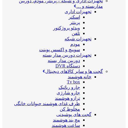
تجهیزات اداری و شبکه
–
پرینتر، مودم، دوربین
مداربسته و …
تجهیزات اداری
اسکنر
پرینتر
ویدئو پروژکتور
تلفن
تجهیزات شبکه
مودم
سوییچ و اکسس پوینت
تجهیزات دوربین مدار بسته
دوربین مدار بسته
دستگاه DVR
گجت ها و سایر کالاهای دیجیتال
خانه هوشمند
Tv box
جارو رباتیک
جارو شارژی
ترازو هوشمند
ظرف غذای هوشمند حیوانات خانگی
مخلوط کن
گجت های پوشیدنی
مچ بند هوشمند
ساعت هوشمند