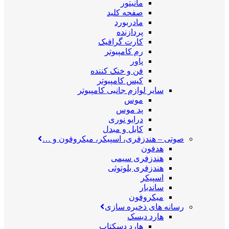
مانیتور
صفحه کلید
مادربورد
پردازنده
کارت گرافیک
رم کامپیوتر
پاور
فن و خنک کننده
کیس کامپیوتر
سایر لوازم جانبی کامپیوتر
موس
پد موس
درایو نوری
کابل و مبدل
صوتی
–
هندزفری، اسپیکر، میکروفون و …
هدفون
هندزفری سیمی
هندزفری بلوتوثی
اسپیکر
ساندبار
میکروفون
رسانه های ذخیره سازی
هارد دیسک
هارد دسکتاپ