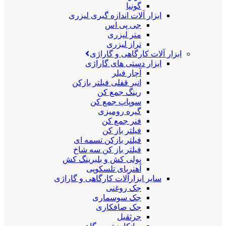
گونیا
ابزار آلات اندازه گیری لیزری
جی پی اس
متر لیزری
تراز لیزری
ابزار آلات کارگاهی و گاراژی
ابزار دستی های گاراژی
آچار فیلر
انبر قفلی فیلتر بازکن
رینگ جمع کن
سوپاپ جمع کن
گیره رومیزی
فنر جمع کن
فیلتر باز کن
فیلتر بازکن تسمه ای
فیلتر باز کن سه شاخ
پولی کش و بلبرینگ کش
آهنربای تلسکوپی
سایر ابزارآلات کارگاهی و گاراژی
جک روغنی
جک سوسماری
جک صافکاری
جرثقیل