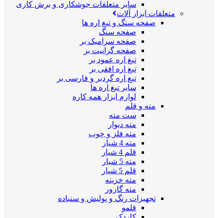
سایر متعلقات جوشکاری و برش کاری
متعلقات ابزار آلات
صفحه سنگ و تیغ اره ها
صفحه سنگ
صفحه سرامیک بر
صفحه گرانیت بر
تیغ اره عمود بر
تیغ اره افقی بر
تیغ اره گردبر و فارسی بر
سایر تیغ اره ها
لوازم ابزار همه کاره
مته و قلم
ست مته
مته دیوار
مته فلز و چوب
مته 4 شیار
قلم 4 شیار
مته 5 شیار
قلم 5 شیار
مته خزینه
مته گازور
تجهیزات رنگ و پولیش و سنباده
قلمو
کاردک