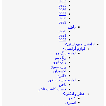
0933
0935
0936
0937
0938
0939
رایتل
0920
0921
0922
آرایشی و بهداشتی
لوازم آرایشی
لوازم رنگ مو
رنگ مو
رنگ ابرو
واریاسیون
اکسیدان
دکلره
لوازم کاشت ناخن
ناخن
چسب کاشت ناخن
عطر و ادکلن
عطر
اسپری