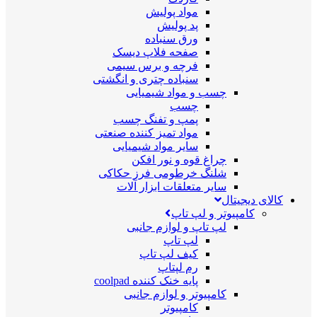
مواد پولیش
پد پولیش
ورق سنباده
صفحه فلاپ دیسک
فرچه و برس سیمی
سنباده چتری و انگشتی
چسب و مواد شیمیایی
چسب
پمپ و تفنگ چسب
مواد تمیز کننده صنعتی
سایر مواد شیمیایی
چراغ قوه و نور افکن
شلنگ خرطومی فرز حکاکی
سایر متعلقات ابزار آلات
کالای دیجیتال
کامپیوتر و لپ تاپ
لپ تاپ و لوازم جانبی
لپ تاپ
کیف لپ تاپ
رم لپتاپ
پایه خنک کننده coolpad
کامپیوتر و لوازم جانبی
کامپیوتر