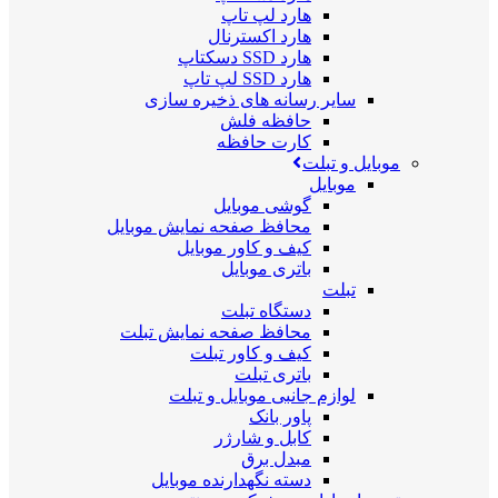
هارد لپ تاپ
هارد اکسترنال
هارد SSD دسکتاپ
هارد SSD لپ تاپ
سایر رسانه های ذخیره سازی
حافظه فلش
کارت حافظه
موبایل و تبلت
موبایل
گوشی موبایل
محافظ صفحه نمایش موبایل
کیف و کاور موبایل
باتری موبایل
تبلت
دستگاه تبلت
محافظ صفحه نمایش تبلت
کیف و کاور تبلت
باتری تبلت
لوازم جانبی موبایل و تبلت
پاور بانک
کابل و شارژر
مبدل برق
دسته نگهدارنده موبایل