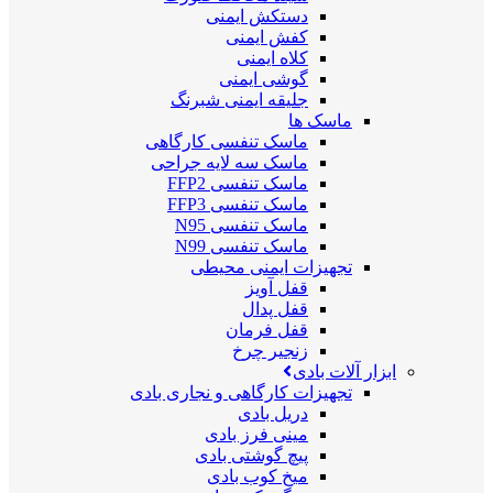
دستکش ایمنی
کفش ایمنی
کلاه ایمنی
گوشی ایمنی
جلیقه ایمنی شبرنگ
ماسک ها
ماسک تنفسی کارگاهی
ماسک سه لایه جراحی
ماسک تنفسی FFP2
ماسک تنفسی FFP3
ماسک تنفسی N95
ماسک تنفسی N99
تجهیزات ایمنی محیطی
قفل آویز
قفل پدال
قفل فرمان
زنجیر چرخ
ابزار آلات بادی
تجهیزات کارگاهی و نجاری بادی
دریل بادی
مینی فرز بادی
پیچ گوشتی بادی
میخ کوب بادی