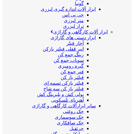
گونیا
ابزار آلات اندازه گیری لیزری
جی پی اس
متر لیزری
تراز لیزری
ابزار آلات کارگاهی و گاراژی
ابزار دستی های گاراژی
آچار فیلر
انبر قفلی فیلتر بازکن
رینگ جمع کن
سوپاپ جمع کن
گیره رومیزی
فنر جمع کن
فیلتر باز کن
فیلتر بازکن تسمه ای
فیلتر باز کن سه شاخ
پولی کش و بلبرینگ کش
آهنربای تلسکوپی
سایر ابزارآلات کارگاهی و گاراژی
جک روغنی
جک سوسماری
جک صافکاری
جرثقیل