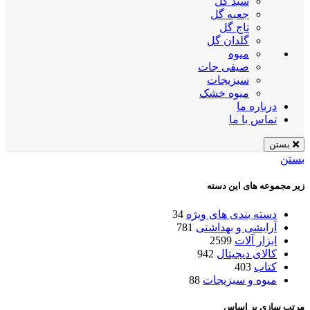
سبد گل
جعبه گل
تاج گل
گلدان گل
میوه
صیفی جات
سبزیجات
میوه خشک
درباره ما
تماس با ما
بستن
بستن
زیر مجموعه های این دسته
دسته بندی های ویژه
34
آرایشی و بهداشتی
781
ابزار آلات
2599
کالای دیجیتال
942
کتاب
403
میوه و سبزیجات
88
مرتب سازی بر اساس