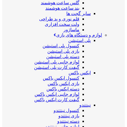
گلس ساعت هوشمند
بند ساعت هوشمند
سایر گجت ها
قلم نوری و پد طراحی
ولت سخت افزاری
ماساژور
لوازم و دستگاه های بازی
پلی استیشن
کنسول پلی استیشن
بازی پلی استیشن
دسته پلی استیشن
لوازم جانبی پلی استیشن
گیفت کارت پلی استیشن
ایکس باکس
کنسول ایکس باکس
بازی ایکس باکس
دسته ایکس باکس
لوازم جانبی ایکس باکس
گیفت کارت ایکس باکس
نینتندو
کنسول نینتندو
بازی نینتندو
دسته نینتندو
لوازم جانبی نینتندو