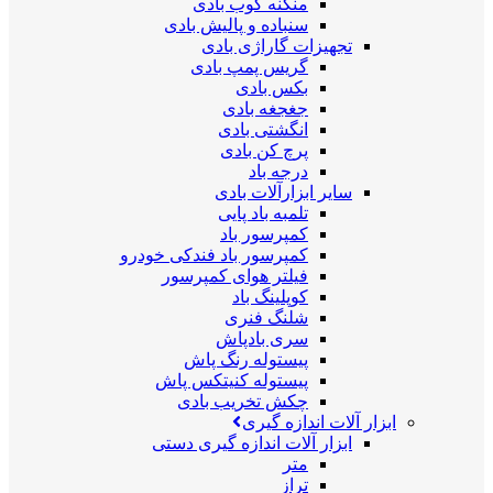
منگنه کوب بادی
سنباده و پالیش بادی
تجهیزات گاراژی بادی
گریس پمپ بادی
بکس بادی
جغجغه بادی
انگشتی بادی
پرچ کن بادی
درجه باد
سایر ابزارآلات بادی
تلمبه باد پایی
کمپرسور باد
کمپرسور باد فندکی خودرو
فیلتر هوای کمپرسور
کوپلینگ باد
شلنگ فنری
سری بادپاش
پیستوله رنگ پاش
پیستوله کنیتکس پاش
چکش تخریب بادی
ابزار آلات اندازه گیری
ابزار آلات اندازه گیری دستی
متر
تراز