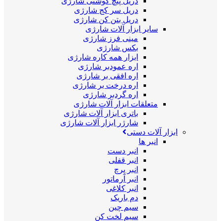
دریل پیچ گوشتی شارژی
دریل سر کج شارژی
دریل بتن کن شارژی
سایر ابزار آلات شارژی
مینی فرز شارژی
بکس شارژی
ابزار همه کاره شارژی
اره عمودبر شارژی
اره افقی بر شارژی
اره درخت بر شارژی
اره گردبر شارژی
متعلقات ابزار آلات شارژی
باتری ابزار آلات شارژی
شارژر ابزار آلات شارژی
ابزار آلات دستی
انبر ها
انبر دست
انبر قفلی
انبر پرچ
انبر آرماتور
انبر کلاغی
دم باریک
سیم چین
سیم لخت کن