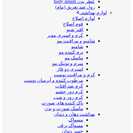
عطر بدن body splash
رول ضد تعریق (مام)
لوازم بهداشتی
لوازم اصلاح
فوم اصلاح
افتر شیو
کرم و اسپری موبر
شامپو و مراقبت مو
شامپو
نرم کننده مو
ماسک مو
سرم و تونیک مو
اسپری دو فاز
کرم و مراقبت پوست
مرطوب کننده و آبرسان پوست
کرم ضد آفتاب
کرم دور چشم
کرم روز و شب
پاک کننده های صورت
ماسک صورت و بدن
بهداشت دهان و دندان
مسواک
مسواک برقی
خمیر دندان