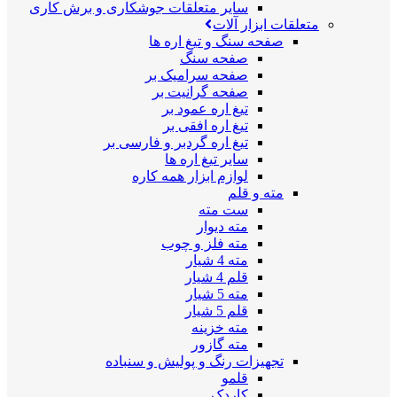
سایر متعلقات جوشکاری و برش کاری
متعلقات ابزار آلات
صفحه سنگ و تیغ اره ها
صفحه سنگ
صفحه سرامیک بر
صفحه گرانیت بر
تیغ اره عمود بر
تیغ اره افقی بر
تیغ اره گردبر و فارسی بر
سایر تیغ اره ها
لوازم ابزار همه کاره
مته و قلم
ست مته
مته دیوار
مته فلز و چوب
مته 4 شیار
قلم 4 شیار
مته 5 شیار
قلم 5 شیار
مته خزینه
مته گازور
تجهیزات رنگ و پولیش و سنباده
قلمو
کاردک