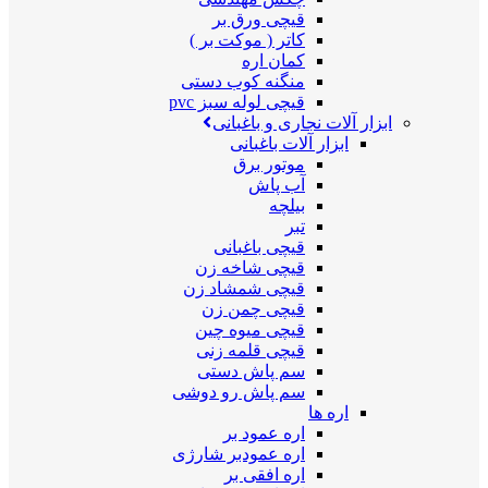
قیچی ورق بر
کاتر ( موکت بر )
کمان اره
منگنه کوب دستی
قیچی لوله سبز pvc
ابزار آلات نجاری و باغبانی
ابزار آلات باغبانی
موتور برق
آب پاش
بیلچه
تبر
قیچی باغبانی
قیچی شاخه زن
قیچی شمشاد زن
قیچی چمن زن
قیچی میوه چین
قیچی قلمه زنی
سم پاش دستی
سم پاش رو دوشی
اره ها
اره عمود بر
اره عمودبر شارژی
اره افقی بر