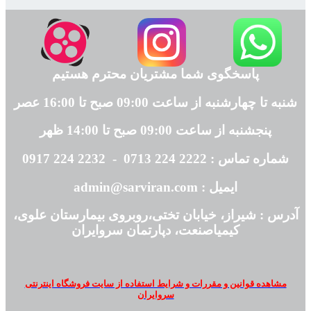
پاسخگوی شما مشتریان محترم هستیم
شنبه تا چهارشنبه از ساعت 09:00 صبح تا 16:00 عصر
پنجشنبه از ساعت 09:00 صبح تا 14:00 ظهر
شماره تماس : 2222 224 0713 - 2232 224 0917
ایمیل : admin@sarviran.com
آدرس : شیراز، خیابان تختی،روبروی بیمارستان علوی،
کیمیاصنعت، دپارتمان سروایران
مشاهده قوانین و مقررات و شرایط استفاده از سایت فروشگاه اینترنتی
سروایران