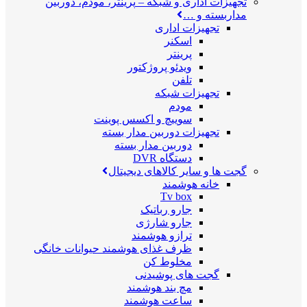
تجهیزات اداری و شبکه
–
پرینتر، مودم، دوربین
مداربسته و …
تجهیزات اداری
اسکنر
پرینتر
ویدئو پروژکتور
تلفن
تجهیزات شبکه
مودم
سوییچ و اکسس پوینت
تجهیزات دوربین مدار بسته
دوربین مدار بسته
دستگاه DVR
گجت ها و سایر کالاهای دیجیتال
خانه هوشمند
Tv box
جارو رباتیک
جارو شارژی
ترازو هوشمند
ظرف غذای هوشمند حیوانات خانگی
مخلوط کن
گجت های پوشیدنی
مچ بند هوشمند
ساعت هوشمند