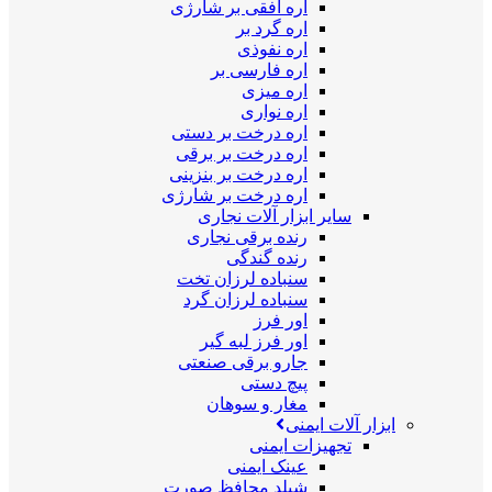
اره افقی بر شارژی
اره گرد بر
اره نفوذی
اره فارسی بر
اره میزی
اره نواری
اره درخت بر دستی
اره درخت بر برقی
اره درخت بر بنزینی
اره درخت بر شارژی
سایر ابزار آلات نجاری
رنده برقی نجاری
رنده گندگی
سنباده لرزان تخت
سنباده لرزان گرد
اور فرز
اور فرز لبه گیر
جارو برقی صنعتی
پیچ دستی
مغار و سوهان
ابزار آلات ایمنی
تجهیزات ایمنی
عینک ایمنی
شیلد محافظ صورت