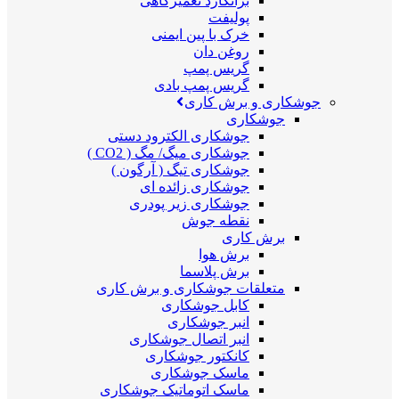
برانکارد تعمیرگاهی
پولیفت
خرک با پین ایمنی
روغن دان
گریس پمپ
گریس پمپ بادی
جوشکاری و برش کاری
جوشکاری
جوشکاری الکترود دستی
جوشکاری میگ/ مگ ( CO2 )
جوشکاری تیگ ( آرگون )
جوشکاری زائده ای
جوشکاری زیر پودری
نقطه جوش
برش کاری
برش هوا
برش پلاسما
متعلقات جوشکاری و برش کاری
کابل جوشکاری
انبر جوشکاری
انبر اتصال جوشکاری
کانکتور جوشکاری
ماسک جوشکاری
ماسک اتوماتیک جوشکاری