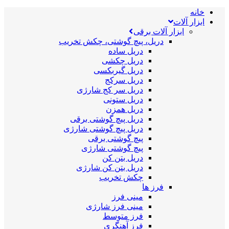
خانه
ابزار آلات
ابزار آلات برقی
دریل، پیچ گوشتی، چکش تخریب
دریل ساده
دریل چکشی
دریل گیربکسی
دریل سرکج
دریل سر کج شارژی
دریل ستونی
دریل همزن
دریل پیچ گوشتی برقی
دریل پیچ گوشتی شارژی
پیچ گوشتی برقی
پیچ گوشتی شارژی
دریل بتن کن
دریل بتن کن شارژی
چکش تخریب
فرز ها
مینی فرز
مینی فرز شارژی
فرز متوسط
فرز آهنگری