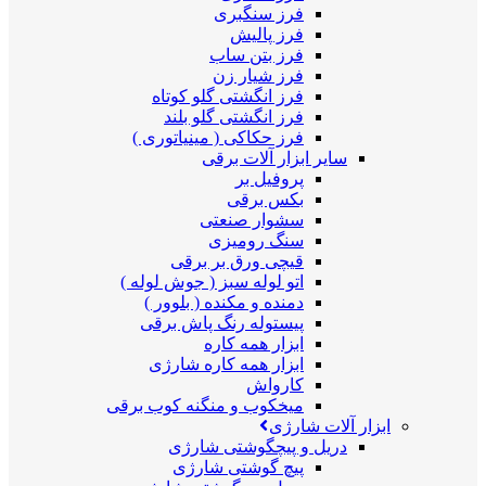
فرز سنگبری
فرز پالیش
فرز بتن ساب
فرز شیار زن
فرز انگشتی گلو کوتاه
فرز انگشتی گلو بلند
فرز حکاکی ( مینیاتوری )
سایر ابزار آلات برقی
پروفیل بر
بکس برقی
سشوار صنعتی
سنگ رومیزی
قیچی ورق بر برقی
اتو لوله سبز ( جوش لوله )
دمنده و مکنده ( بلوور )
پیستوله رنگ پاش برقی
ابزار همه کاره
ابزار همه کاره شارژی
کارواش
میخکوب و منگنه کوب برقی
ابزار آلات شارژی
دریل و پیچگوشتی شارژی
پیچ گوشتی شارژی