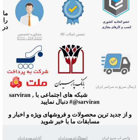
ما
را
در
تضمین اصالت کالا
مشاوره تخصصی
2222 224 - 0713
ارسال سریع به سراسر ایران
شبکه های اجتماعی با sarviran ,
@sarviran# دنبال نمایید
و از جدید ترین محصولات و فروشهای ویژه و اخبار و
مسابقات ما با خبر شوید
واتس اپ سرو ایران
اینستاگرام سرو ایران
آپارات سرو ایران