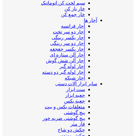
سیم لخت کن اتوماتیک
خار باز کن
خار جمع کن
آچار ها
آچار فرانسه
آچار دو سر تخت
آچار یکسر رینگی
آچار دو سر رینگی
آچار یکسر جغجغه
آچار آلن ستاره ای
آچار آلن شش گوش
آچار لوله گیر
آچار لوله گیر دو دسته
آچار شبکه
سایر ابزار آلات دستی
ست ابزار
جعبه ابزار
جعبه بکس
متعلقات بکس و بیت
پیچ گوشتی
پیچ گوشتی ضربه خور
فاز متر
چکش دو شاخ
چکش مهندسی