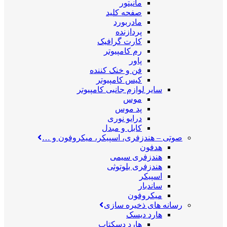
مانیتور
صفحه کلید
مادربورد
پردازنده
کارت گرافیک
رم کامپیوتر
پاور
فن و خنک کننده
کیس کامپیوتر
سایر لوازم جانبی کامپیوتر
موس
پد موس
درایو نوری
کابل و مبدل
صوتی
–
هندزفری، اسپیکر، میکروفون و …
هدفون
هندزفری سیمی
هندزفری بلوتوثی
اسپیکر
ساندبار
میکروفون
رسانه های ذخیره سازی
هارد دیسک
هارد دسکتاپ