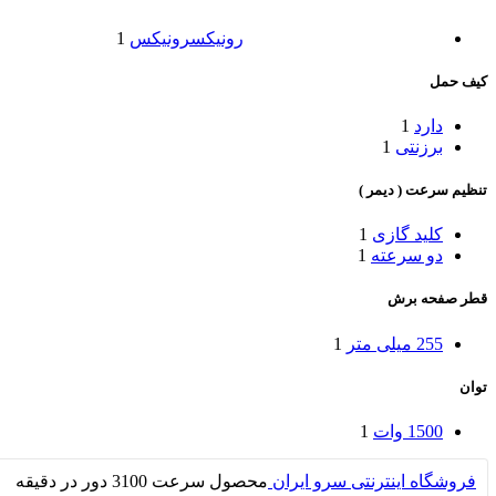
رونیکس
رونیکس
1
کیف حمل
دارد
1
برزنتی
1
تنظیم سرعت ( دیمر )
کلید گازی
1
دو سرعته
1
قطر صفحه برش
255 میلی متر
1
توان
1500 وات
1
فروشگاه اینترنتی سرو ایران
محصول سرعت
3100 دور در دقیقه