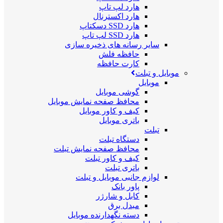
هارد لپ تاپ
هارد اکسترنال
هارد SSD دسکتاپ
هارد SSD لپ تاپ
سایر رسانه های ذخیره سازی
حافظه فلش
کارت حافظه
موبایل و تبلت
موبایل
گوشی موبایل
محافظ صفحه نمایش موبایل
کیف و کاور موبایل
باتری موبایل
تبلت
دستگاه تبلت
محافظ صفحه نمایش تبلت
کیف و کاور تبلت
باتری تبلت
لوازم جانبی موبایل و تبلت
پاور بانک
کابل و شارژر
مبدل برق
دسته نگهدارنده موبایل