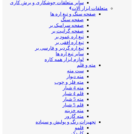
سایر متعلقات جوشکاری و برش کاری
متعلقات ابزار آلات
صفحه سنگ و تیغ اره ها
صفحه سنگ
صفحه سرامیک بر
صفحه گرانیت بر
تیغ اره عمود بر
تیغ اره افقی بر
تیغ اره گردبر و فارسی بر
سایر تیغ اره ها
لوازم ابزار همه کاره
مته و قلم
ست مته
مته دیوار
مته فلز و چوب
مته 4 شیار
قلم 4 شیار
مته 5 شیار
قلم 5 شیار
مته خزینه
مته گازور
تجهیزات رنگ و پولیش و سنباده
قلمو
کاردک