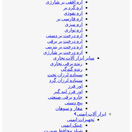
اره افقی بر شارژی
اره گرد بر
اره نفوذی
اره فارسی بر
اره میزی
اره نواری
اره درخت بر دستی
اره درخت بر برقی
اره درخت بر بنزینی
اره درخت بر شارژی
سایر ابزار آلات نجاری
رنده برقی نجاری
رنده گندگی
سنباده لرزان تخت
سنباده لرزان گرد
اور فرز
اور فرز لبه گیر
جارو برقی صنعتی
پیچ دستی
مغار و سوهان
ابزار آلات ایمنی
تجهیزات ایمنی
عینک ایمنی
شیلد محافظ صورت