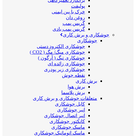
برانکارد تعمیرگاهی
پولیفت
خرک با پین ایمنی
روغن دان
گریس پمپ
گریس پمپ بادی
جوشکاری و برش کاری
جوشکاری
جوشکاری الکترود دستی
جوشکاری میگ/ مگ ( CO2 )
جوشکاری تیگ ( آرگون )
جوشکاری زائده ای
جوشکاری زیر پودری
نقطه جوش
برش کاری
برش هوا
برش پلاسما
متعلقات جوشکاری و برش کاری
کابل جوشکاری
انبر جوشکاری
انبر اتصال جوشکاری
کانکتور جوشکاری
ماسک جوشکاری
ماسک اتوماتیک جوشکاری