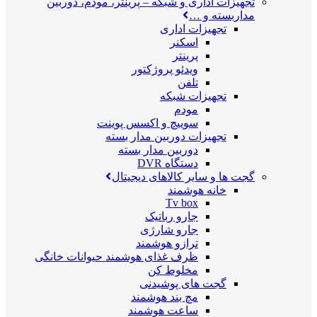
تجهیزات اداری و شبکه
–
پرینتر، مودم، دوربین
مداربسته و …
تجهیزات اداری
اسکنر
پرینتر
ویدئو پروژکتور
تلفن
تجهیزات شبکه
مودم
سوییچ و اکسس پوینت
تجهیزات دوربین مدار بسته
دوربین مدار بسته
دستگاه DVR
گجت ها و سایر کالاهای دیجیتال
خانه هوشمند
Tv box
جارو رباتیک
جارو شارژی
ترازو هوشمند
ظرف غذای هوشمند حیوانات خانگی
مخلوط کن
گجت های پوشیدنی
مچ بند هوشمند
ساعت هوشمند