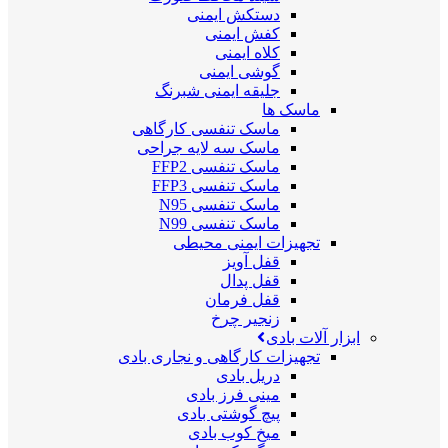
دستکش ایمنی
کفش ایمنی
کلاه ایمنی
گوشی ایمنی
جلیقه ایمنی شبرنگ
ماسک ها
ماسک تنفسی کارگاهی
ماسک سه لایه جراحی
ماسک تنفسی FFP2
ماسک تنفسی FFP3
ماسک تنفسی N95
ماسک تنفسی N99
تجهیزات ایمنی محیطی
قفل آویز
قفل پدال
قفل فرمان
زنجیر چرخ
ابزار آلات بادی
تجهیزات کارگاهی و نجاری بادی
دریل بادی
مینی فرز بادی
پیچ گوشتی بادی
میخ کوب بادی