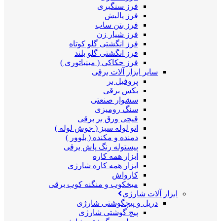
فرز سنگبری
فرز پالیش
فرز بتن ساب
فرز شیار زن
فرز انگشتی گلو کوتاه
فرز انگشتی گلو بلند
فرز حکاکی ( مینیاتوری )
سایر ابزار آلات برقی
پروفیل بر
بکس برقی
سشوار صنعتی
سنگ رومیزی
قیچی ورق بر برقی
اتو لوله سبز ( جوش لوله )
دمنده و مکنده ( بلوور )
پیستوله رنگ پاش برقی
ابزار همه کاره
ابزار همه کاره شارژی
کارواش
میخکوب و منگنه کوب برقی
ابزار آلات شارژی
دریل و پیچگوشتی شارژی
پیچ گوشتی شارژی