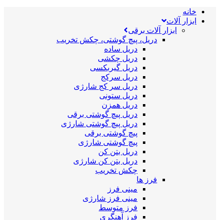
خانه
ابزار آلات
ابزار آلات برقی
دریل، پیچ گوشتی، چکش تخریب
دریل ساده
دریل چکشی
دریل گیربکسی
دریل سرکج
دریل سر کج شارژی
دریل ستونی
دریل همزن
دریل پیچ گوشتی برقی
دریل پیچ گوشتی شارژی
پیچ گوشتی برقی
پیچ گوشتی شارژی
دریل بتن کن
دریل بتن کن شارژی
چکش تخریب
فرز ها
مینی فرز
مینی فرز شارژی
فرز متوسط
فرز آهنگری