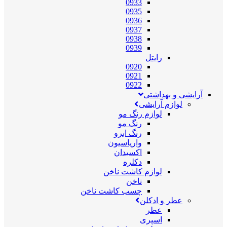
0933
0935
0936
0937
0938
0939
رایتل
0920
0921
0922
آرایشی و بهداشتی
لوازم آرایشی
لوازم رنگ مو
رنگ مو
رنگ ابرو
واریاسیون
اکسیدان
دکلره
لوازم کاشت ناخن
ناخن
چسب کاشت ناخن
عطر و ادکلن
عطر
اسپری