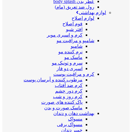
عطر بدن body splash
رول ضد تعریق (مام)
لوازم بهداشتی
لوازم اصلاح
فوم اصلاح
افتر شیو
کرم و اسپری موبر
شامپو و مراقبت مو
شامپو
نرم کننده مو
ماسک مو
سرم و تونیک مو
اسپری دو فاز
کرم و مراقبت پوست
مرطوب کننده و آبرسان پوست
کرم ضد آفتاب
کرم دور چشم
کرم روز و شب
پاک کننده های صورت
ماسک صورت و بدن
بهداشت دهان و دندان
مسواک
مسواک برقی
خمیر دندان