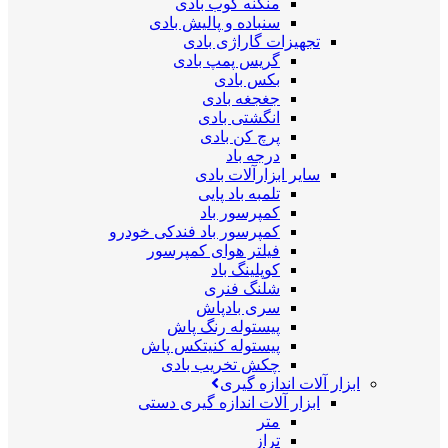
منگنه کوب بادی
سنباده و پالیش بادی
تجهیزات گاراژی بادی
گریس پمپ بادی
بکس بادی
جغجغه بادی
انگشتی بادی
پرچ کن بادی
درجه باد
سایر ابزارآلات بادی
تلمبه باد پایی
کمپرسور باد
کمپرسور باد فندکی خودرو
فیلتر هوای کمپرسور
کوپلینگ باد
شلنگ فنری
سری بادپاش
پیستوله رنگ پاش
پیستوله کنیتکس پاش
چکش تخریب بادی
ابزار آلات اندازه گیری
ابزار آلات اندازه گیری دستی
متر
تراز