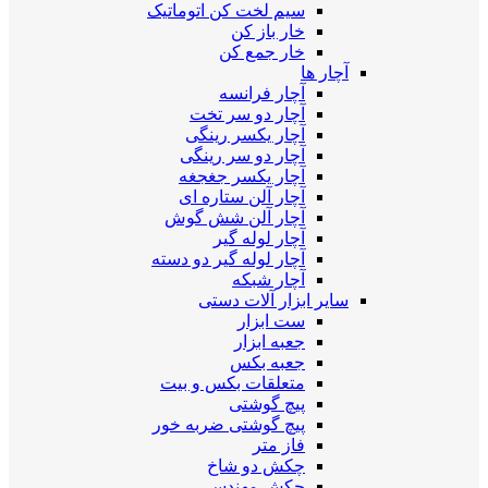
سیم لخت کن اتوماتیک
خار باز کن
خار جمع کن
آچار ها
آچار فرانسه
آچار دو سر تخت
آچار یکسر رینگی
آچار دو سر رینگی
آچار یکسر جغجغه
آچار آلن ستاره ای
آچار آلن شش گوش
آچار لوله گیر
آچار لوله گیر دو دسته
آچار شبکه
سایر ابزار آلات دستی
ست ابزار
جعبه ابزار
جعبه بکس
متعلقات بکس و بیت
پیچ گوشتی
پیچ گوشتی ضربه خور
فاز متر
چکش دو شاخ
چکش مهندسی