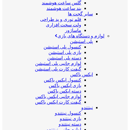
گلس ساعت هوشمند
بند ساعت هوشمند
سایر گجت ها
قلم نوری و پد طراحی
ولت سخت افزاری
ماساژور
لوازم و دستگاه های بازی
پلی استیشن
کنسول پلی استیشن
بازی پلی استیشن
دسته پلی استیشن
لوازم جانبی پلی استیشن
گیفت کارت پلی استیشن
ایکس باکس
کنسول ایکس باکس
بازی ایکس باکس
دسته ایکس باکس
لوازم جانبی ایکس باکس
گیفت کارت ایکس باکس
نینتندو
کنسول نینتندو
بازی نینتندو
دسته نینتندو
لوازم جانبی نینتندو