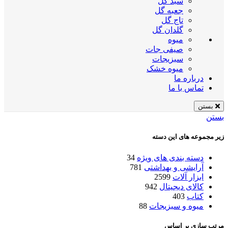
سبد گل
جعبه گل
تاج گل
گلدان گل
میوه
صیفی جات
سبزیجات
میوه خشک
درباره ما
تماس با ما
بستن
بستن
زیر مجموعه های این دسته
دسته بندی های ویژه
34
آرایشی و بهداشتی
781
ابزار آلات
2599
کالای دیجیتال
942
کتاب
403
میوه و سبزیجات
88
مرتب سازی بر اساس