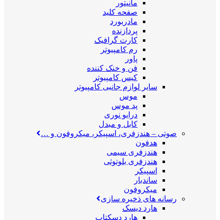
مانیتور
صفحه کلید
مادربورد
پردازنده
کارت گرافیک
رم کامپیوتر
پاور
فن و خنک کننده
کیس کامپیوتر
سایر لوازم جانبی کامپیوتر
موس
پد موس
درایو نوری
کابل و مبدل
صوتی
–
هندزفری، اسپیکر، میکروفون و …
هدفون
هندزفری سیمی
هندزفری بلوتوثی
اسپیکر
ساندبار
میکروفون
رسانه های ذخیره سازی
هارد دیسک
هارد دسکتاپ