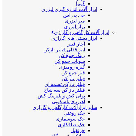
گونیا
ابزار آلات اندازه گیری لیزری
جی پی اس
متر لیزری
تراز لیزری
ابزار آلات کارگاهی و گاراژی
ابزار دستی های گاراژی
آچار فیلر
انبر قفلی فیلتر بازکن
رینگ جمع کن
سوپاپ جمع کن
گیره رومیزی
فنر جمع کن
فیلتر باز کن
فیلتر بازکن تسمه ای
فیلتر باز کن سه شاخ
پولی کش و بلبرینگ کش
آهنربای تلسکوپی
سایر ابزارآلات کارگاهی و گاراژی
جک روغنی
جک سوسماری
جک صافکاری
جرثقیل