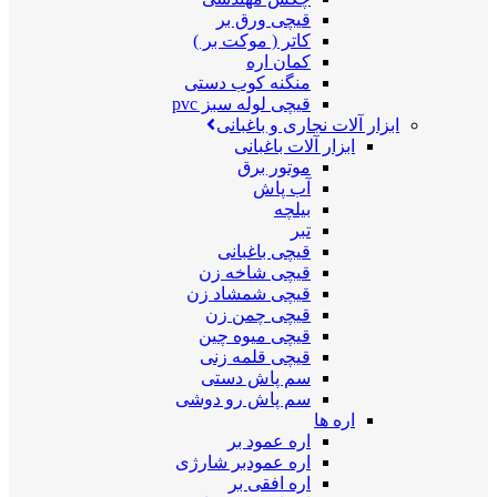
قیچی ورق بر
کاتر ( موکت بر )
کمان اره
منگنه کوب دستی
قیچی لوله سبز pvc
ابزار آلات نجاری و باغبانی
ابزار آلات باغبانی
موتور برق
آب پاش
بیلچه
تبر
قیچی باغبانی
قیچی شاخه زن
قیچی شمشاد زن
قیچی چمن زن
قیچی میوه چین
قیچی قلمه زنی
سم پاش دستی
سم پاش رو دوشی
اره ها
اره عمود بر
اره عمودبر شارژی
اره افقی بر