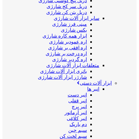
دریل پیچ گوشتی شارژی
دریل سر کج شارژی
دریل بتن کن شارژی
سایر ابزار آلات شارژی
مینی فرز شارژی
بکس شارژی
ابزار همه کاره شارژی
اره عمودبر شارژی
اره افقی بر شارژی
اره درخت بر شارژی
اره گردبر شارژی
متعلقات ابزار آلات شارژی
باتری ابزار آلات شارژی
شارژر ابزار آلات شارژی
ابزار آلات دستی
انبر ها
انبر دست
انبر قفلی
انبر پرچ
انبر آرماتور
انبر کلاغی
دم باریک
سیم چین
سیم لخت کن