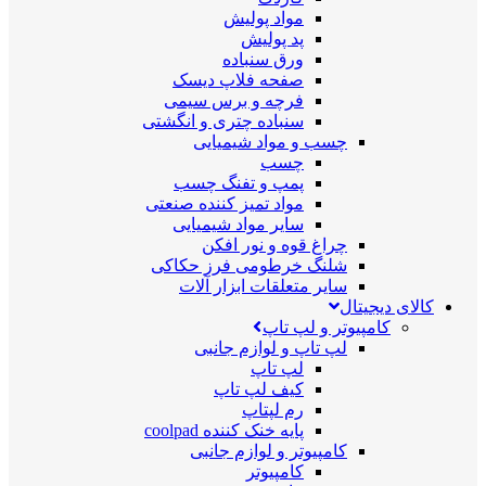
مواد پولیش
پد پولیش
ورق سنباده
صفحه فلاپ دیسک
فرچه و برس سیمی
سنباده چتری و انگشتی
چسب و مواد شیمیایی
چسب
پمپ و تفنگ چسب
مواد تمیز کننده صنعتی
سایر مواد شیمیایی
چراغ قوه و نور افکن
شلنگ خرطومی فرز حکاکی
سایر متعلقات ابزار آلات
کالای دیجیتال
کامپیوتر و لپ تاپ
لپ تاپ و لوازم جانبی
لپ تاپ
کیف لپ تاپ
رم لپتاپ
پایه خنک کننده coolpad
کامپیوتر و لوازم جانبی
کامپیوتر