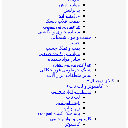
مواد پولیش
پد پولیش
ورق سنباده
صفحه فلاپ دیسک
فرچه و برس سیمی
سنباده چتری و انگشتی
چسب و مواد شیمیایی
چسب
پمپ و تفنگ چسب
مواد تمیز کننده صنعتی
سایر مواد شیمیایی
چراغ قوه و نور افکن
شلنگ خرطومی فرز حکاکی
سایر متعلقات ابزار آلات
کالای دیجیتال
کامپیوتر و لپ تاپ
لپ تاپ و لوازم جانبی
لپ تاپ
کیف لپ تاپ
رم لپتاپ
پایه خنک کننده coolpad
کامپیوتر و لوازم جانبی
کامپیوتر