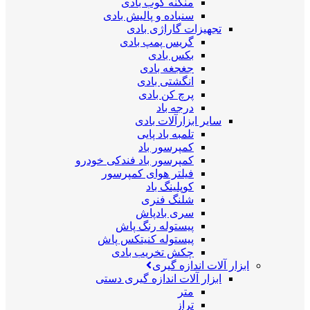
منگنه کوب بادی
سنباده و پالیش بادی
تجهیزات گاراژی بادی
گریس پمپ بادی
بکس بادی
جغجغه بادی
انگشتی بادی
پرچ کن بادی
درجه باد
سایر ابزارآلات بادی
تلمبه باد پایی
کمپرسور باد
کمپرسور باد فندکی خودرو
فیلتر هوای کمپرسور
کوپلینگ باد
شلنگ فنری
سری بادپاش
پیستوله رنگ پاش
پیستوله کنیتکس پاش
چکش تخریب بادی
ابزار آلات اندازه گیری
ابزار آلات اندازه گیری دستی
متر
تراز