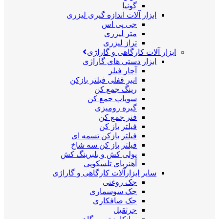
گونیا
ابزار آلات اندازه گیری لیزری
جی پی اس
متر لیزری
تراز لیزری
ابزار آلات کارگاهی و گاراژی
ابزار دستی های گاراژی
آچار فیلر
انبر قفلی فیلتر بازکن
رینگ جمع کن
سوپاپ جمع کن
گیره رومیزی
فنر جمع کن
فیلتر باز کن
فیلتر بازکن تسمه ای
فیلتر باز کن سه شاخ
پولی کش و بلبرینگ کش
آهنربای تلسکوپی
سایر ابزارآلات کارگاهی و گاراژی
جک روغنی
جک سوسماری
جک صافکاری
جرثقیل