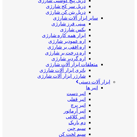
دریل پیچ گوشتی شارژی
دریل سر کج شارژی
دریل بتن کن شارژی
سایر ابزار آلات شارژی
مینی فرز شارژی
بکس شارژی
ابزار همه کاره شارژی
اره عمودبر شارژی
اره افقی بر شارژی
اره درخت بر شارژی
اره گردبر شارژی
متعلقات ابزار آلات شارژی
باتری ابزار آلات شارژی
شارژر ابزار آلات شارژی
ابزار آلات دستی
انبر ها
انبر دست
انبر قفلی
انبر پرچ
انبر آرماتور
انبر کلاغی
دم باریک
سیم چین
سیم لخت کن