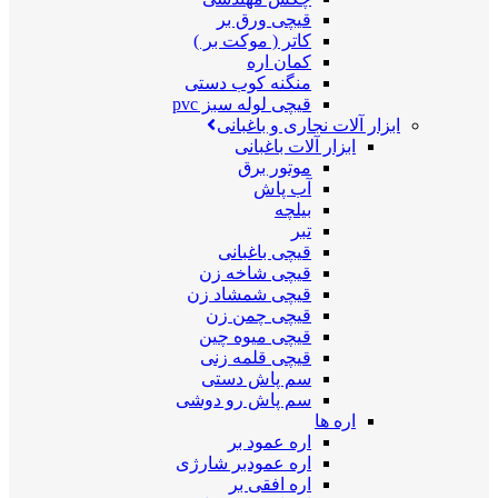
قیچی ورق بر
کاتر ( موکت بر )
کمان اره
منگنه کوب دستی
قیچی لوله سبز pvc
ابزار آلات نجاری و باغبانی
ابزار آلات باغبانی
موتور برق
آب پاش
بیلچه
تبر
قیچی باغبانی
قیچی شاخه زن
قیچی شمشاد زن
قیچی چمن زن
قیچی میوه چین
قیچی قلمه زنی
سم پاش دستی
سم پاش رو دوشی
اره ها
اره عمود بر
اره عمودبر شارژی
اره افقی بر