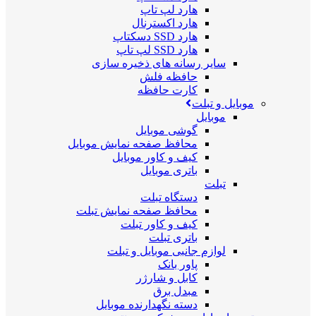
هارد لپ تاپ
هارد اکسترنال
هارد SSD دسکتاپ
هارد SSD لپ تاپ
سایر رسانه های ذخیره سازی
حافظه فلش
کارت حافظه
موبایل و تبلت
موبایل
گوشی موبایل
محافظ صفحه نمایش موبایل
کیف و کاور موبایل
باتری موبایل
تبلت
دستگاه تبلت
محافظ صفحه نمایش تبلت
کیف و کاور تبلت
باتری تبلت
لوازم جانبی موبایل و تبلت
پاور بانک
کابل و شارژر
مبدل برق
دسته نگهدارنده موبایل