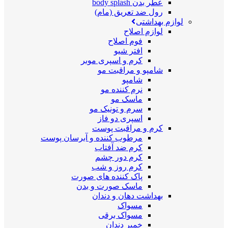
عطر بدن body splash
رول ضد تعریق (مام)
لوازم بهداشتی
لوازم اصلاح
فوم اصلاح
افتر شیو
کرم و اسپری موبر
شامپو و مراقبت مو
شامپو
نرم کننده مو
ماسک مو
سرم و تونیک مو
اسپری دو فاز
کرم و مراقبت پوست
مرطوب کننده و آبرسان پوست
کرم ضد آفتاب
کرم دور چشم
کرم روز و شب
پاک کننده های صورت
ماسک صورت و بدن
بهداشت دهان و دندان
مسواک
مسواک برقی
خمیر دندان