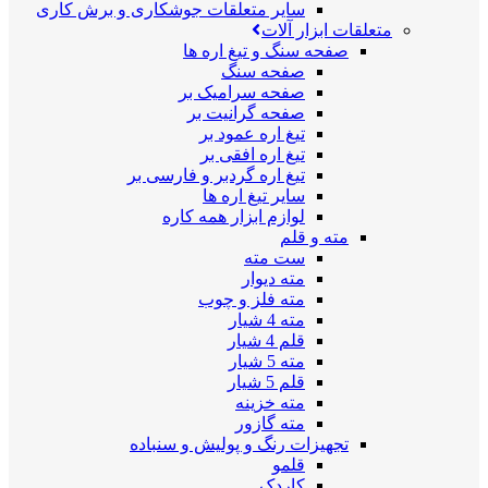
سایر متعلقات جوشکاری و برش کاری
متعلقات ابزار آلات
صفحه سنگ و تیغ اره ها
صفحه سنگ
صفحه سرامیک بر
صفحه گرانیت بر
تیغ اره عمود بر
تیغ اره افقی بر
تیغ اره گردبر و فارسی بر
سایر تیغ اره ها
لوازم ابزار همه کاره
مته و قلم
ست مته
مته دیوار
مته فلز و چوب
مته 4 شیار
قلم 4 شیار
مته 5 شیار
قلم 5 شیار
مته خزینه
مته گازور
تجهیزات رنگ و پولیش و سنباده
قلمو
کاردک