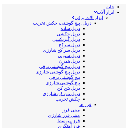
خانه
ابزار آلات
ابزار آلات برقی
دریل، پیچ گوشتی، چکش تخریب
دریل ساده
دریل چکشی
دریل گیربکسی
دریل سرکج
دریل سر کج شارژی
دریل ستونی
دریل همزن
دریل پیچ گوشتی برقی
دریل پیچ گوشتی شارژی
پیچ گوشتی برقی
پیچ گوشتی شارژی
دریل بتن کن
دریل بتن کن شارژی
چکش تخریب
فرز ها
مینی فرز
مینی فرز شارژی
فرز متوسط
فرز آهنگری