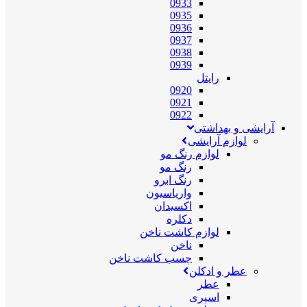
0933
0935
0936
0937
0938
0939
رایتل
0920
0921
0922
آرایشی و بهداشتی
لوازم آرایشی
لوازم رنگ مو
رنگ مو
رنگ ابرو
واریاسیون
اکسیدان
دکلره
لوازم کاشت ناخن
ناخن
چسب کاشت ناخن
عطر و ادکلن
عطر
اسپری