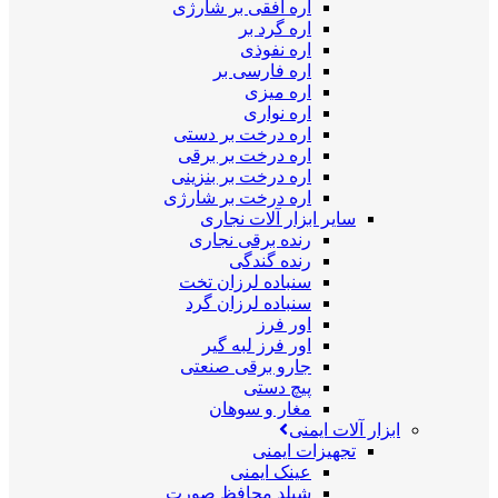
اره افقی بر شارژی
اره گرد بر
اره نفوذی
اره فارسی بر
اره میزی
اره نواری
اره درخت بر دستی
اره درخت بر برقی
اره درخت بر بنزینی
اره درخت بر شارژی
سایر ابزار آلات نجاری
رنده برقی نجاری
رنده گندگی
سنباده لرزان تخت
سنباده لرزان گرد
اور فرز
اور فرز لبه گیر
جارو برقی صنعتی
پیچ دستی
مغار و سوهان
ابزار آلات ایمنی
تجهیزات ایمنی
عینک ایمنی
شیلد محافظ صورت