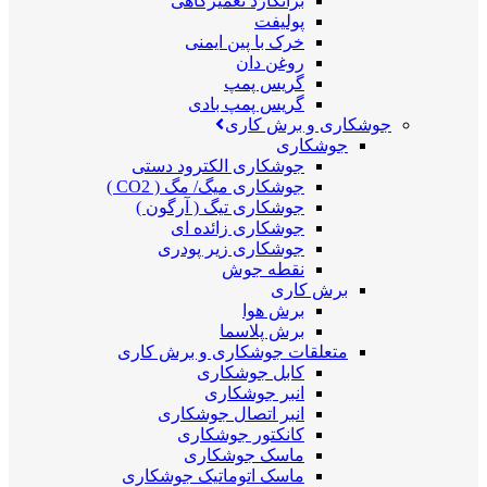
برانکارد تعمیرگاهی
پولیفت
خرک با پین ایمنی
روغن دان
گریس پمپ
گریس پمپ بادی
جوشکاری و برش کاری
جوشکاری
جوشکاری الکترود دستی
جوشکاری میگ/ مگ ( CO2 )
جوشکاری تیگ ( آرگون )
جوشکاری زائده ای
جوشکاری زیر پودری
نقطه جوش
برش کاری
برش هوا
برش پلاسما
متعلقات جوشکاری و برش کاری
کابل جوشکاری
انبر جوشکاری
انبر اتصال جوشکاری
کانکتور جوشکاری
ماسک جوشکاری
ماسک اتوماتیک جوشکاری