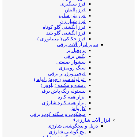
فرز سنگبری
فرز پالیش
فرز بتن ساب
فرز شیار زن
فرز انگشتی گلو کوتاه
فرز انگشتی گلو بلند
فرز حکاکی ( مینیاتوری )
سایر ابزار آلات برقی
پروفیل بر
بکس برقی
سشوار صنعتی
سنگ رومیزی
قیچی ورق بر برقی
اتو لوله سبز ( جوش لوله )
دمنده و مکنده ( بلوور )
پیستوله رنگ پاش برقی
ابزار همه کاره
ابزار همه کاره شارژی
کارواش
میخکوب و منگنه کوب برقی
ابزار آلات شارژی
دریل و پیچگوشتی شارژی
پیچ گوشتی شارژی