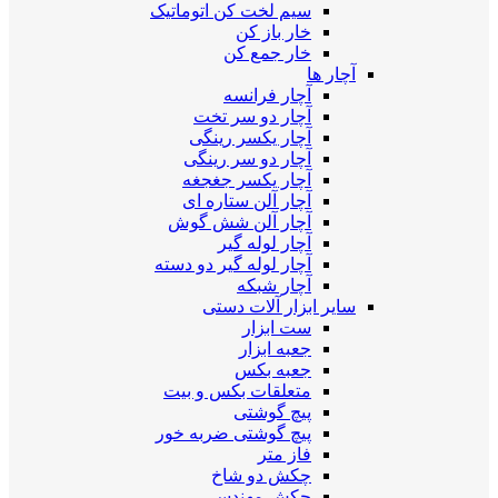
سیم لخت کن اتوماتیک
خار باز کن
خار جمع کن
آچار ها
آچار فرانسه
آچار دو سر تخت
آچار یکسر رینگی
آچار دو سر رینگی
آچار یکسر جغجغه
آچار آلن ستاره ای
آچار آلن شش گوش
آچار لوله گیر
آچار لوله گیر دو دسته
آچار شبکه
سایر ابزار آلات دستی
ست ابزار
جعبه ابزار
جعبه بکس
متعلقات بکس و بیت
پیچ گوشتی
پیچ گوشتی ضربه خور
فاز متر
چکش دو شاخ
چکش مهندسی