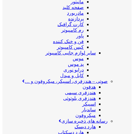
مانیتور
صفحه کلید
مادربورد
پردازنده
کارت گرافیک
رم کامپیوتر
پاور
فن و خنک کننده
کیس کامپیوتر
سایر لوازم جانبی کامپیوتر
موس
پد موس
درایو نوری
کابل و مبدل
صوتی
–
هندزفری، اسپیکر، میکروفون و …
هدفون
هندزفری سیمی
هندزفری بلوتوثی
اسپیکر
ساندبار
میکروفون
رسانه های ذخیره سازی
هارد دیسک
هارد دسکتاپ