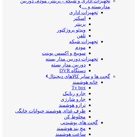
تجهیزات اداری و شبکه
–
پرینتر، مودم، دوربین
مداربسته و …
تجهیزات اداری
اسکنر
پرینتر
ویدئو پروژکتور
تلفن
تجهیزات شبکه
مودم
سوییچ و اکسس پوینت
تجهیزات دوربین مدار بسته
دوربین مدار بسته
دستگاه DVR
گجت ها و سایر کالاهای دیجیتال
خانه هوشمند
Tv box
جارو رباتیک
جارو شارژی
ترازو هوشمند
ظرف غذای هوشمند حیوانات خانگی
مخلوط کن
گجت های پوشیدنی
مچ بند هوشمند
ساعت هوشمند