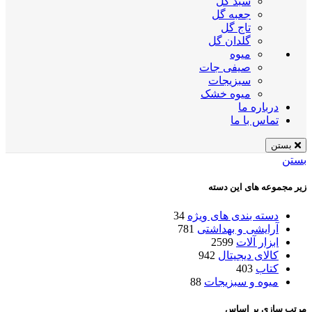
سبد گل
جعبه گل
تاج گل
گلدان گل
میوه
صیفی جات
سبزیجات
میوه خشک
درباره ما
تماس با ما
بستن
بستن
زیر مجموعه های این دسته
دسته بندی های ویژه
34
آرایشی و بهداشتی
781
ابزار آلات
2599
کالای دیجیتال
942
کتاب
403
میوه و سبزیجات
88
مرتب سازی بر اساس