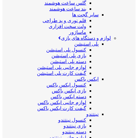
گلس ساعت هوشمند
بند ساعت هوشمند
سایر گجت ها
قلم نوری و پد طراحی
ولت سخت افزاری
ماساژور
لوازم و دستگاه های بازی
پلی استیشن
کنسول پلی استیشن
بازی پلی استیشن
دسته پلی استیشن
لوازم جانبی پلی استیشن
گیفت کارت پلی استیشن
ایکس باکس
کنسول ایکس باکس
بازی ایکس باکس
دسته ایکس باکس
لوازم جانبی ایکس باکس
گیفت کارت ایکس باکس
نینتندو
کنسول نینتندو
بازی نینتندو
دسته نینتندو
لوازم جانبی نینتندو