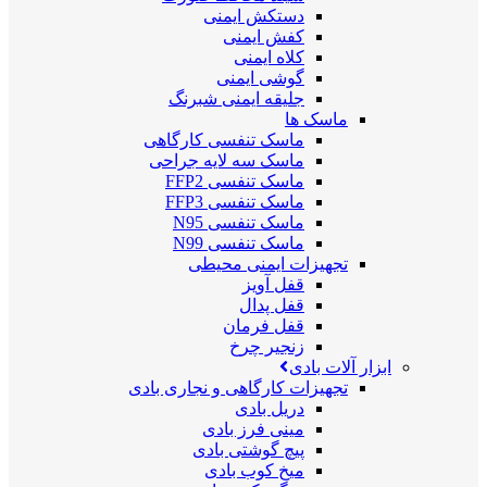
دستکش ایمنی
کفش ایمنی
کلاه ایمنی
گوشی ایمنی
جلیقه ایمنی شبرنگ
ماسک ها
ماسک تنفسی کارگاهی
ماسک سه لایه جراحی
ماسک تنفسی FFP2
ماسک تنفسی FFP3
ماسک تنفسی N95
ماسک تنفسی N99
تجهیزات ایمنی محیطی
قفل آویز
قفل پدال
قفل فرمان
زنجیر چرخ
ابزار آلات بادی
تجهیزات کارگاهی و نجاری بادی
دریل بادی
مینی فرز بادی
پیچ گوشتی بادی
میخ کوب بادی