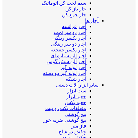
سیم لخت کن اتوماتیک
خار باز کن
خار جمع کن
آچار ها
آچار فرانسه
آچار دو سر تخت
آچار یکسر رینگی
آچار دو سر رینگی
آچار یکسر جغجغه
آچار آلن ستاره ای
آچار آلن شش گوش
آچار لوله گیر
آچار لوله گیر دو دسته
آچار شبکه
سایر ابزار آلات دستی
ست ابزار
جعبه ابزار
جعبه بکس
متعلقات بکس و بیت
پیچ گوشتی
پیچ گوشتی ضربه خور
فاز متر
چکش دو شاخ
چکش مهندسی