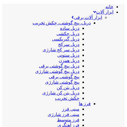
خانه
ابزار آلات
ابزار آلات برقی
دریل، پیچ گوشتی، چکش تخریب
دریل ساده
دریل چکشی
دریل گیربکسی
دریل سرکج
دریل سر کج شارژی
دریل ستونی
دریل همزن
دریل پیچ گوشتی برقی
دریل پیچ گوشتی شارژی
پیچ گوشتی برقی
پیچ گوشتی شارژی
دریل بتن کن
دریل بتن کن شارژی
چکش تخریب
فرز ها
مینی فرز
مینی فرز شارژی
فرز متوسط
فرز آهنگری