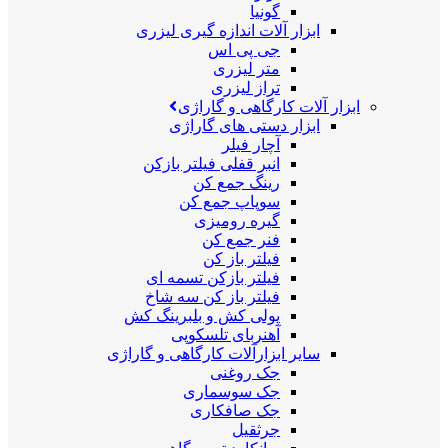
گونیا
ابزار آلات اندازه گیری لیزری
جی پی اس
متر لیزری
تراز لیزری
ابزار آلات کارگاهی و گاراژی
ابزار دستی های گاراژی
آچار فیلر
انبر قفلی فیلتر بازکن
رینگ جمع کن
سوپاپ جمع کن
گیره رومیزی
فنر جمع کن
فیلتر باز کن
فیلتر بازکن تسمه ای
فیلتر باز کن سه شاخ
پولی کش و بلبرینگ کش
آهنربای تلسکوپی
سایر ابزارآلات کارگاهی و گاراژی
جک روغنی
جک سوسماری
جک صافکاری
جرثقیل