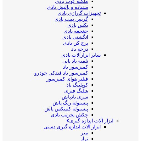
منگنه کوب بادی
سنباده و پالیش بادی
تجهیزات گاراژی بادی
گریس پمپ بادی
بکس بادی
جغجغه بادی
انگشتی بادی
پرچ کن بادی
درجه باد
سایر ابزارآلات بادی
تلمبه باد پایی
کمپرسور باد
کمپرسور باد فندکی خودرو
فیلتر هوای کمپرسور
کوپلینگ باد
شلنگ فنری
سری بادپاش
پیستوله رنگ پاش
پیستوله کنیتکس پاش
چکش تخریب بادی
ابزار آلات اندازه گیری
ابزار آلات اندازه گیری دستی
متر
تراز