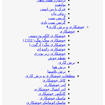
برانکارد تعمیرگاهی
پولیفت
خرک با پین ایمنی
روغن دان
گریس پمپ
گریس پمپ بادی
جوشکاری و برش کاری
جوشکاری
جوشکاری الکترود دستی
جوشکاری میگ/ مگ ( CO2 )
جوشکاری تیگ ( آرگون )
جوشکاری زائده ای
جوشکاری زیر پودری
نقطه جوش
برش کاری
برش هوا
برش پلاسما
متعلقات جوشکاری و برش کاری
کابل جوشکاری
انبر جوشکاری
انبر اتصال جوشکاری
کانکتور جوشکاری
ماسک جوشکاری
ماسک اتوماتیک جوشکاری