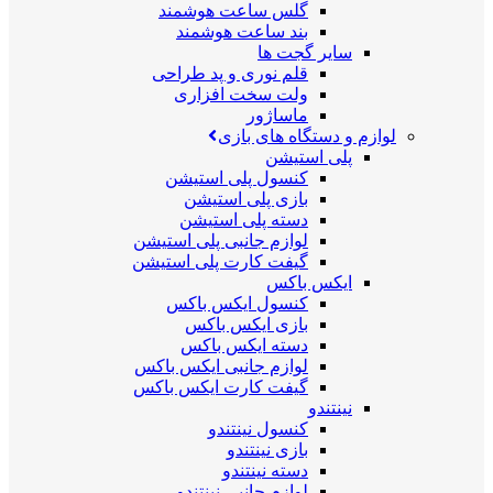
گلس ساعت هوشمند
بند ساعت هوشمند
سایر گجت ها
قلم نوری و پد طراحی
ولت سخت افزاری
ماساژور
لوازم و دستگاه های بازی
پلی استیشن
کنسول پلی استیشن
بازی پلی استیشن
دسته پلی استیشن
لوازم جانبی پلی استیشن
گیفت کارت پلی استیشن
ایکس باکس
کنسول ایکس باکس
بازی ایکس باکس
دسته ایکس باکس
لوازم جانبی ایکس باکس
گیفت کارت ایکس باکس
نینتندو
کنسول نینتندو
بازی نینتندو
دسته نینتندو
لوازم جانبی نینتندو