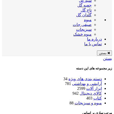
سبد گل
جعبه گل
تاج گل
گلدان گل
میوه
صیفی جات
سبزیجات
میوه خشک
درباره ما
تماس با ما
بستن
بستن
زیر مجموعه های این دسته
دسته بندی های ویژه
34
آرایشی و بهداشتی
781
ابزار آلات
2599
کالای دیجیتال
942
کتاب
403
میوه و سبزیجات
88
مرتب سازی بر اساس