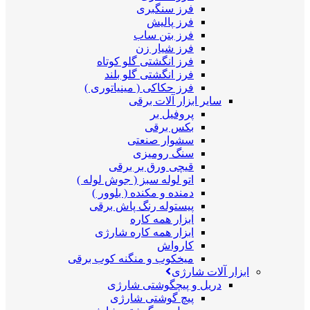
فرز سنگبری
فرز پالیش
فرز بتن ساب
فرز شیار زن
فرز انگشتی گلو کوتاه
فرز انگشتی گلو بلند
فرز حکاکی ( مینیاتوری )
سایر ابزار آلات برقی
پروفیل بر
بکس برقی
سشوار صنعتی
سنگ رومیزی
قیچی ورق بر برقی
اتو لوله سبز ( جوش لوله )
دمنده و مکنده ( بلوور )
پیستوله رنگ پاش برقی
ابزار همه کاره
ابزار همه کاره شارژی
کارواش
میخکوب و منگنه کوب برقی
ابزار آلات شارژی
دریل و پیچگوشتی شارژی
پیچ گوشتی شارژی