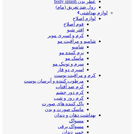
عطر بدن body splash
رول ضد تعریق (مام)
لوازم بهداشتی
لوازم اصلاح
فوم اصلاح
افتر شیو
کرم و اسپری موبر
شامپو و مراقبت مو
شامپو
نرم کننده مو
ماسک مو
سرم و تونیک مو
اسپری دو فاز
کرم و مراقبت پوست
مرطوب کننده و آبرسان پوست
کرم ضد آفتاب
کرم دور چشم
کرم روز و شب
پاک کننده های صورت
ماسک صورت و بدن
بهداشت دهان و دندان
مسواک
مسواک برقی
خمیر دندان