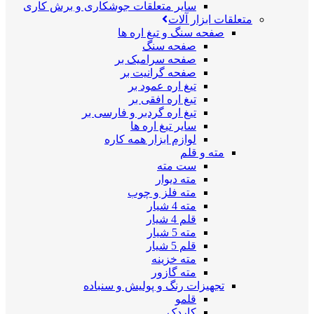
سایر متعلقات جوشکاری و برش کاری
متعلقات ابزار آلات
صفحه سنگ و تیغ اره ها
صفحه سنگ
صفحه سرامیک بر
صفحه گرانیت بر
تیغ اره عمود بر
تیغ اره افقی بر
تیغ اره گردبر و فارسی بر
سایر تیغ اره ها
لوازم ابزار همه کاره
مته و قلم
ست مته
مته دیوار
مته فلز و چوب
مته 4 شیار
قلم 4 شیار
مته 5 شیار
قلم 5 شیار
مته خزینه
مته گازور
تجهیزات رنگ و پولیش و سنباده
قلمو
کاردک