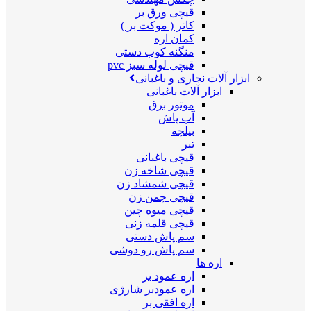
قیچی ورق بر
کاتر ( موکت بر )
کمان اره
منگنه کوب دستی
قیچی لوله سبز pvc
ابزار آلات نجاری و باغبانی
ابزار آلات باغبانی
موتور برق
آب پاش
بیلچه
تبر
قیچی باغبانی
قیچی شاخه زن
قیچی شمشاد زن
قیچی چمن زن
قیچی میوه چین
قیچی قلمه زنی
سم پاش دستی
سم پاش رو دوشی
اره ها
اره عمود بر
اره عمودبر شارژی
اره افقی بر