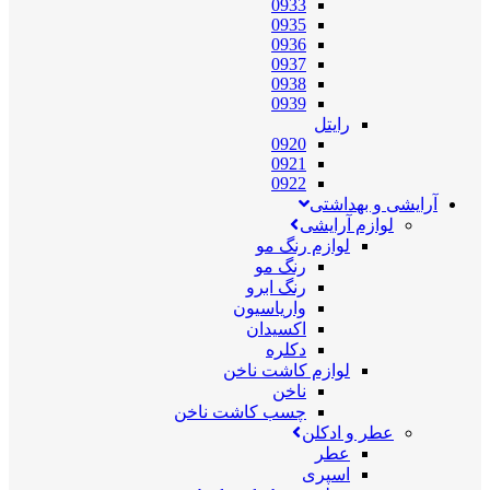
0933
0935
0936
0937
0938
0939
رایتل
0920
0921
0922
آرایشی و بهداشتی
لوازم آرایشی
لوازم رنگ مو
رنگ مو
رنگ ابرو
واریاسیون
اکسیدان
دکلره
لوازم کاشت ناخن
ناخن
چسب کاشت ناخن
عطر و ادکلن
عطر
اسپری