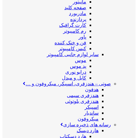
مانیتور
صفحه کلید
مادربورد
پردازنده
کارت گرافیک
رم کامپیوتر
پاور
فن و خنک کننده
کیس کامپیوتر
سایر لوازم جانبی کامپیوتر
موس
پد موس
درایو نوری
کابل و مبدل
صوتی
–
هندزفری، اسپیکر، میکروفون و …
هدفون
هندزفری سیمی
هندزفری بلوتوثی
اسپیکر
ساندبار
میکروفون
رسانه های ذخیره سازی
هارد دیسک
هارد دسکتاپ