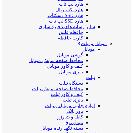
هارد لپ تاپ
هارد اکسترنال
هارد SSD دسکتاپ
هارد SSD لپ تاپ
سایر رسانه های ذخیره سازی
حافظه فلش
کارت حافظه
موبایل و تبلت
موبایل
گوشی موبایل
محافظ صفحه نمایش موبایل
کیف و کاور موبایل
باتری موبایل
تبلت
دستگاه تبلت
محافظ صفحه نمایش تبلت
کیف و کاور تبلت
باتری تبلت
لوازم جانبی موبایل و تبلت
پاور بانک
کابل و شارژر
مبدل برق
دسته نگهدارنده موبایل