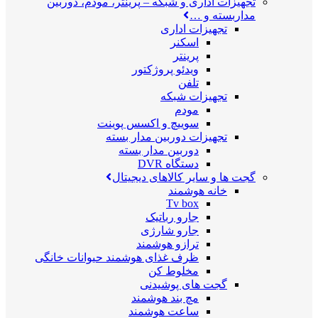
تجهیزات اداری و شبکه
–
پرینتر، مودم، دوربین
مداربسته و …
تجهیزات اداری
اسکنر
پرینتر
ویدئو پروژکتور
تلفن
تجهیزات شبکه
مودم
سوییچ و اکسس پوینت
تجهیزات دوربین مدار بسته
دوربین مدار بسته
دستگاه DVR
گجت ها و سایر کالاهای دیجیتال
خانه هوشمند
Tv box
جارو رباتیک
جارو شارژی
ترازو هوشمند
ظرف غذای هوشمند حیوانات خانگی
مخلوط کن
گجت های پوشیدنی
مچ بند هوشمند
ساعت هوشمند