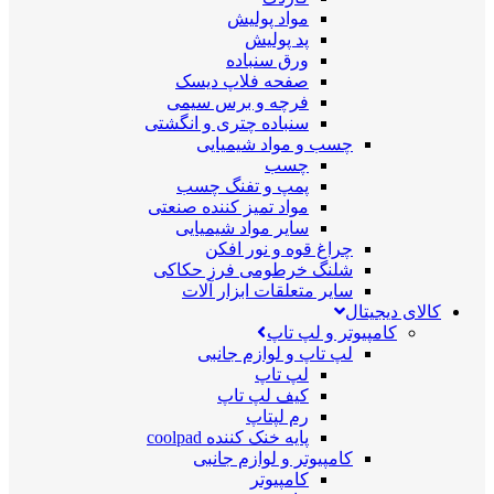
مواد پولیش
پد پولیش
ورق سنباده
صفحه فلاپ دیسک
فرچه و برس سیمی
سنباده چتری و انگشتی
چسب و مواد شیمیایی
چسب
پمپ و تفنگ چسب
مواد تمیز کننده صنعتی
سایر مواد شیمیایی
چراغ قوه و نور افکن
شلنگ خرطومی فرز حکاکی
سایر متعلقات ابزار آلات
کالای دیجیتال
کامپیوتر و لپ تاپ
لپ تاپ و لوازم جانبی
لپ تاپ
کیف لپ تاپ
رم لپتاپ
پایه خنک کننده coolpad
کامپیوتر و لوازم جانبی
کامپیوتر