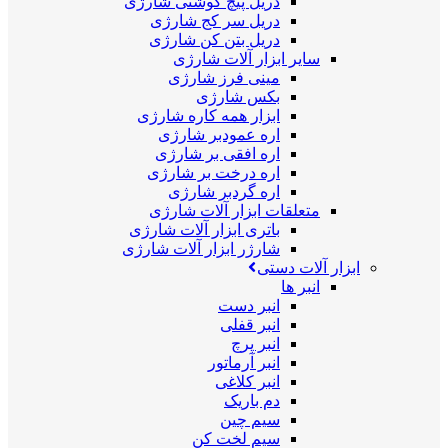
دریل پیچ گوشتی شارژی
دریل سر کج شارژی
دریل بتن کن شارژی
سایر ابزار آلات شارژی
مینی فرز شارژی
بکس شارژی
ابزار همه کاره شارژی
اره عمودبر شارژی
اره افقی بر شارژی
اره درخت بر شارژی
اره گردبر شارژی
متعلقات ابزار آلات شارژی
باتری ابزار آلات شارژی
شارژر ابزار آلات شارژی
ابزار آلات دستی
انبر ها
انبر دست
انبر قفلی
انبر پرچ
انبر آرماتور
انبر کلاغی
دم باریک
سیم چین
سیم لخت کن