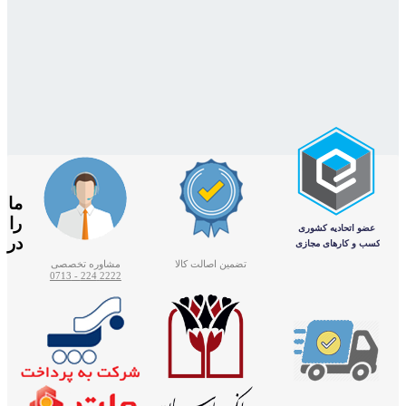
ما
را
در
تضمین اصالت کالا
مشاوره تخصصی
2222 224 - 0713