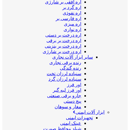
اره افقی بر شارژی
اره گرد بر
اره نفوذی
اره فارسی بر
اره میزی
اره نواری
اره درخت بر دستی
اره درخت بر برقی
اره درخت بر بنزینی
اره درخت بر شارژی
سایر ابزار آلات نجاری
رنده برقی نجاری
رنده گندگی
سنباده لرزان تخت
سنباده لرزان گرد
اور فرز
اور فرز لبه گیر
جارو برقی صنعتی
پیچ دستی
مغار و سوهان
ابزار آلات ایمنی
تجهیزات ایمنی
عینک ایمنی
شیلد محافظ صورت