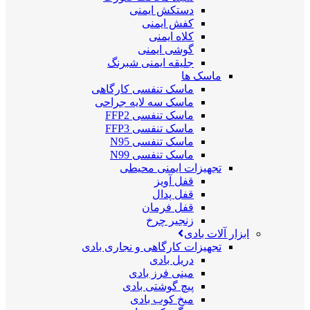
دستکش ایمنی
کفش ایمنی
کلاه ایمنی
گوشی ایمنی
جلیقه ایمنی شبرنگ
ماسک ها
ماسک تنفسی کارگاهی
ماسک سه لایه جراحی
ماسک تنفسی FFP2
ماسک تنفسی FFP3
ماسک تنفسی N95
ماسک تنفسی N99
تجهیزات ایمنی محیطی
قفل آویز
قفل پدال
قفل فرمان
زنجیر چرخ
ابزار آلات بادی
تجهیزات کارگاهی و نجاری بادی
دریل بادی
مینی فرز بادی
پیچ گوشتی بادی
میخ کوب بادی