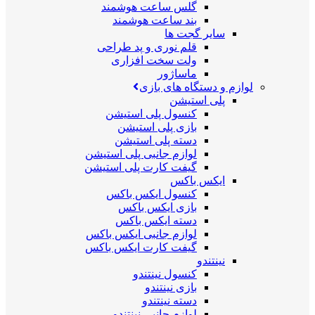
گلس ساعت هوشمند
بند ساعت هوشمند
سایر گجت ها
قلم نوری و پد طراحی
ولت سخت افزاری
ماساژور
لوازم و دستگاه های بازی
پلی استیشن
کنسول پلی استیشن
بازی پلی استیشن
دسته پلی استیشن
لوازم جانبی پلی استیشن
گیفت کارت پلی استیشن
ایکس باکس
کنسول ایکس باکس
بازی ایکس باکس
دسته ایکس باکس
لوازم جانبی ایکس باکس
گیفت کارت ایکس باکس
نینتندو
کنسول نینتندو
بازی نینتندو
دسته نینتندو
لوازم جانبی نینتندو