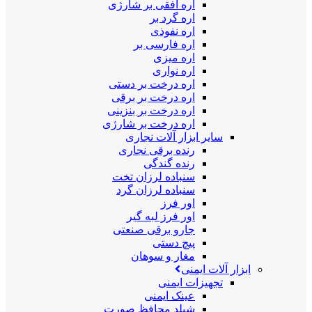
اره افقی بر شارژی
اره گرد بر
اره نفوذی
اره فارسی بر
اره میزی
اره نواری
اره درخت بر دستی
اره درخت بر برقی
اره درخت بر بنزینی
اره درخت بر شارژی
سایر ابزار آلات نجاری
رنده برقی نجاری
رنده گندگی
سنباده لرزان تخت
سنباده لرزان گرد
اور فرز
اور فرز لبه گیر
جارو برقی صنعتی
پیچ دستی
مغار و سوهان
ابزار آلات ایمنی
تجهیزات ایمنی
عینک ایمنی
شیلد محافظ صورت