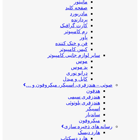
مانیتور
صفحه کلید
مادربورد
پردازنده
کارت گرافیک
رم کامپیوتر
پاور
فن و خنک کننده
کیس کامپیوتر
سایر لوازم جانبی کامپیوتر
موس
پد موس
درایو نوری
کابل و مبدل
صوتی
–
هندزفری، اسپیکر، میکروفون و …
هدفون
هندزفری سیمی
هندزفری بلوتوثی
اسپیکر
ساندبار
میکروفون
رسانه های ذخیره سازی
هارد دیسک
هارد دسکتاپ