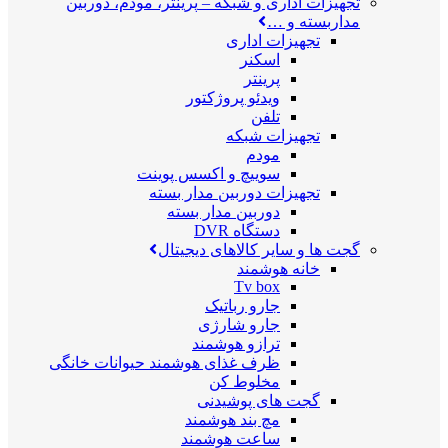
تجهیزات اداری و شبکه
–
پرینتر، مودم، دوربین
مداربسته و …
تجهیزات اداری
اسکنر
پرینتر
ویدئو پروژکتور
تلفن
تجهیزات شبکه
مودم
سوییچ و اکسس پوینت
تجهیزات دوربین مدار بسته
دوربین مدار بسته
دستگاه DVR
گجت ها و سایر کالاهای دیجیتال
خانه هوشمند
Tv box
جارو رباتیک
جارو شارژی
ترازو هوشمند
ظرف غذای هوشمند حیوانات خانگی
مخلوط کن
گجت های پوشیدنی
مچ بند هوشمند
ساعت هوشمند