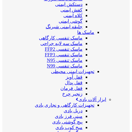
دستکش ایمنی
کفش ایمنی
کلاه ایمنی
گوشی ایمنی
جلیقه ایمنی شبرنگ
ماسک ها
ماسک تنفسی کارگاهی
ماسک سه لایه جراحی
ماسک تنفسی FFP2
ماسک تنفسی FFP3
ماسک تنفسی N95
ماسک تنفسی N99
تجهیزات ایمنی محیطی
قفل آویز
قفل پدال
قفل فرمان
زنجیر چرخ
ابزار آلات بادی
تجهیزات کارگاهی و نجاری بادی
دریل بادی
مینی فرز بادی
پیچ گوشتی بادی
میخ کوب بادی