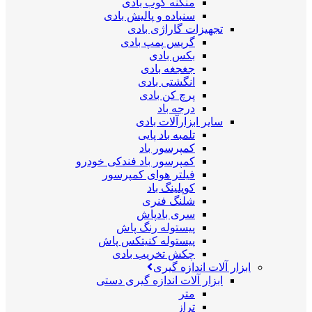
منگنه کوب بادی
سنباده و پالیش بادی
تجهیزات گاراژی بادی
گریس پمپ بادی
بکس بادی
جغجغه بادی
انگشتی بادی
پرچ کن بادی
درجه باد
سایر ابزارآلات بادی
تلمبه باد پایی
کمپرسور باد
کمپرسور باد فندکی خودرو
فیلتر هوای کمپرسور
کوپلینگ باد
شلنگ فنری
سری بادپاش
پیستوله رنگ پاش
پیستوله کنیتکس پاش
چکش تخریب بادی
ابزار آلات اندازه گیری
ابزار آلات اندازه گیری دستی
متر
تراز