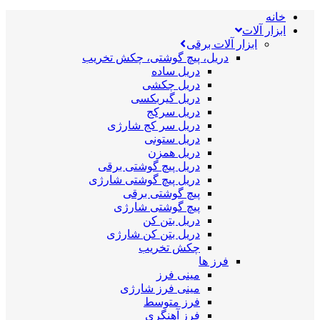
خانه
ابزار آلات
ابزار آلات برقی
دریل، پیچ گوشتی، چکش تخریب
دریل ساده
دریل چکشی
دریل گیربکسی
دریل سرکج
دریل سر کج شارژی
دریل ستونی
دریل همزن
دریل پیچ گوشتی برقی
دریل پیچ گوشتی شارژی
پیچ گوشتی برقی
پیچ گوشتی شارژی
دریل بتن کن
دریل بتن کن شارژی
چکش تخریب
فرز ها
مینی فرز
مینی فرز شارژی
فرز متوسط
فرز آهنگری