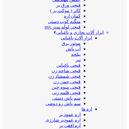
قیچی ورق بر
کاتر ( موکت بر )
کمان اره
منگنه کوب دستی
قیچی لوله سبز pvc
ابزار آلات نجاری و باغبانی
ابزار آلات باغبانی
موتور برق
آب پاش
بیلچه
تبر
قیچی باغبانی
قیچی شاخه زن
قیچی شمشاد زن
قیچی چمن زن
قیچی میوه چین
قیچی قلمه زنی
سم پاش دستی
سم پاش رو دوشی
اره ها
اره عمود بر
اره عمودبر شارژی
اره افقی بر