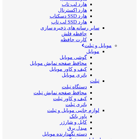
هارد لپ تاپ
هارد اکسترنال
هارد SSD دسکتاپ
هارد SSD لپ تاپ
سایر رسانه های ذخیره سازی
حافظه فلش
کارت حافظه
موبایل و تبلت
موبایل
گوشی موبایل
محافظ صفحه نمایش موبایل
کیف و کاور موبایل
باتری موبایل
تبلت
دستگاه تبلت
محافظ صفحه نمایش تبلت
کیف و کاور تبلت
باتری تبلت
لوازم جانبی موبایل و تبلت
پاور بانک
کابل و شارژر
مبدل برق
دسته نگهدارنده موبایل