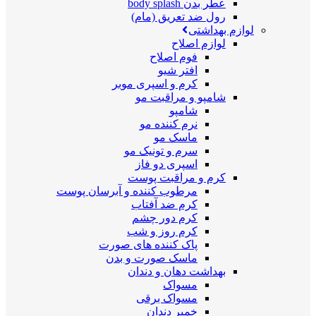
عطر بدن body splash
رول ضد تعریق (مام)
لوازم بهداشتی
لوازم اصلاح
فوم اصلاح
افتر شیو
کرم و اسپری موبر
شامپو و مراقبت مو
شامپو
نرم کننده مو
ماسک مو
سرم و تونیک مو
اسپری دو فاز
کرم و مراقبت پوست
مرطوب کننده و آبرسان پوست
کرم ضد آفتاب
کرم دور چشم
کرم روز و شب
پاک کننده های صورت
ماسک صورت و بدن
بهداشت دهان و دندان
مسواک
مسواک برقی
خمیر دندان