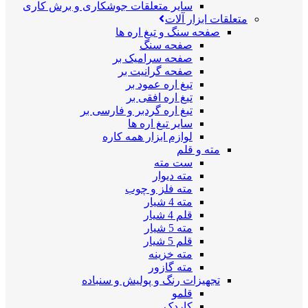
سایر متعلقات جوشکاری و برش کاری
متعلقات ابزار آلات
صفحه سنگ و تیغ اره ها
صفحه سنگ
صفحه سرامیک بر
صفحه گرانیت بر
تیغ اره عمود بر
تیغ اره افقی بر
تیغ اره گردبر و فارسی بر
سایر تیغ اره ها
لوازم ابزار همه کاره
مته و قلم
ست مته
مته دیوار
مته فلز و چوب
مته 4 شیار
قلم 4 شیار
مته 5 شیار
قلم 5 شیار
مته خزینه
مته گازور
تجهیزات رنگ و پولیش و سنباده
قلمو
کاردک