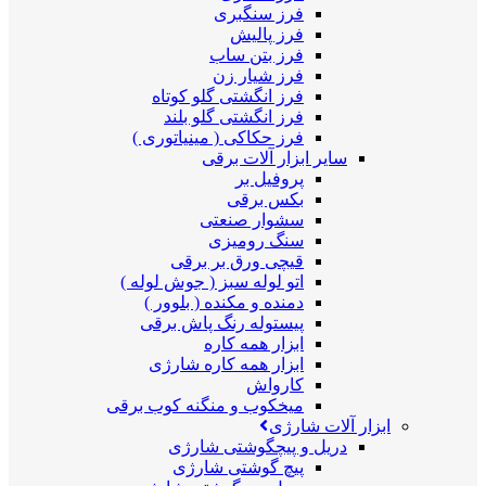
فرز سنگبری
فرز پالیش
فرز بتن ساب
فرز شیار زن
فرز انگشتی گلو کوتاه
فرز انگشتی گلو بلند
فرز حکاکی ( مینیاتوری )
سایر ابزار آلات برقی
پروفیل بر
بکس برقی
سشوار صنعتی
سنگ رومیزی
قیچی ورق بر برقی
اتو لوله سبز ( جوش لوله )
دمنده و مکنده ( بلوور )
پیستوله رنگ پاش برقی
ابزار همه کاره
ابزار همه کاره شارژی
کارواش
میخکوب و منگنه کوب برقی
ابزار آلات شارژی
دریل و پیچگوشتی شارژی
پیچ گوشتی شارژی