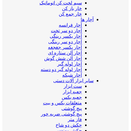
سیم لخت کن اتوماتیک
خار باز کن
خار جمع کن
آچار ها
آچار فرانسه
آچار دو سر تخت
آچار یکسر رینگی
آچار دو سر رینگی
آچار یکسر جغجغه
آچار آلن ستاره ای
آچار آلن شش گوش
آچار لوله گیر
آچار لوله گیر دو دسته
آچار شبکه
سایر ابزار آلات دستی
ست ابزار
جعبه ابزار
جعبه بکس
متعلقات بکس و بیت
پیچ گوشتی
پیچ گوشتی ضربه خور
فاز متر
چکش دو شاخ
چکش مهندسی