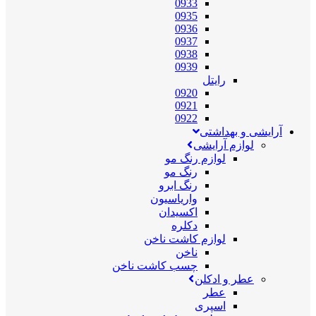
0933
0935
0936
0937
0938
0939
رایتل
0920
0921
0922
آرایشی و بهداشتی
لوازم آرایشی
لوازم رنگ مو
رنگ مو
رنگ ابرو
واریاسیون
اکسیدان
دکلره
لوازم کاشت ناخن
ناخن
چسب کاشت ناخن
عطر و ادکلن
عطر
اسپری