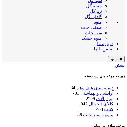
سبد گل
جعبه گل
تاج گل
گلدان گل
میوه
صیفی جات
سبزیجات
میوه خشک
درباره ما
تماس با ما
بستن
بستن
زیر مجموعه های این دسته
دسته بندی های ویژه
34
آرایشی و بهداشتی
781
ابزار آلات
2599
کالای دیجیتال
942
کتاب
403
میوه و سبزیجات
88
مرتب سازی بر اساس