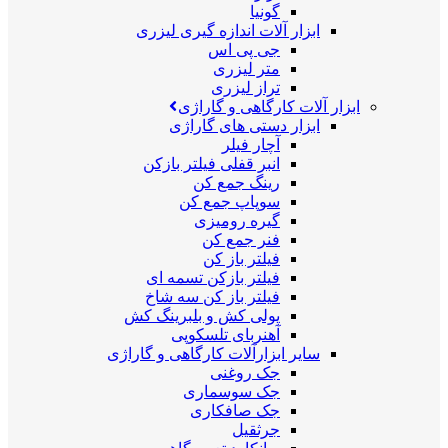
گونیا
ابزار آلات اندازه گیری لیزری
جی پی اس
متر لیزری
تراز لیزری
ابزار آلات کارگاهی و گاراژی
ابزار دستی های گاراژی
آچار فیلر
انبر قفلی فیلتر بازکن
رینگ جمع کن
سوپاپ جمع کن
گیره رومیزی
فنر جمع کن
فیلتر باز کن
فیلتر بازکن تسمه ای
فیلتر باز کن سه شاخ
پولی کش و بلبرینگ کش
آهنربای تلسکوپی
سایر ابزارآلات کارگاهی و گاراژی
جک روغنی
جک سوسماری
جک صافکاری
جرثقیل