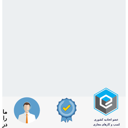
ما
را
در