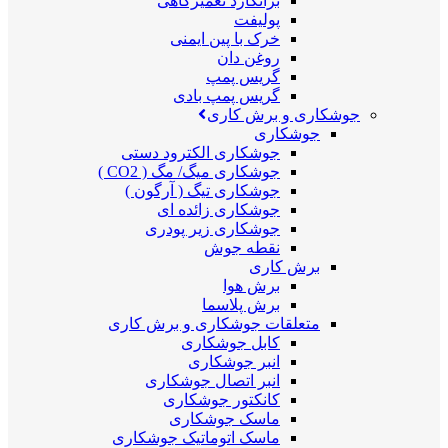
برانکارد تعمیرگاهی
پولیفت
خرک با پین ایمنی
روغن دان
گریس پمپ
گریس پمپ بادی
جوشکاری و برش کاری
جوشکاری
جوشکاری الکترود دستی
جوشکاری میگ/ مگ ( CO2 )
جوشکاری تیگ ( آرگون )
جوشکاری زائده ای
جوشکاری زیر پودری
نقطه جوش
برش کاری
برش هوا
برش پلاسما
متعلقات جوشکاری و برش کاری
کابل جوشکاری
انبر جوشکاری
انبر اتصال جوشکاری
کانکتور جوشکاری
ماسک جوشکاری
ماسک اتوماتیک جوشکاری