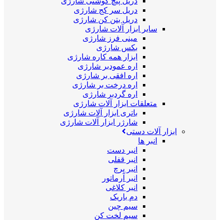
دریل پیچ گوشتی شارژی
دریل سر کج شارژی
دریل بتن کن شارژی
سایر ابزار آلات شارژی
مینی فرز شارژی
بکس شارژی
ابزار همه کاره شارژی
اره عمودبر شارژی
اره افقی بر شارژی
اره درخت بر شارژی
اره گردبر شارژی
متعلقات ابزار آلات شارژی
باتری ابزار آلات شارژی
شارژر ابزار آلات شارژی
ابزار آلات دستی
انبر ها
انبر دست
انبر قفلی
انبر پرچ
انبر آرماتور
انبر کلاغی
دم باریک
سیم چین
سیم لخت کن