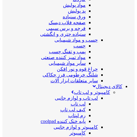
مواد پولیش
پد پولیش
ورق سنباده
صفحه فلاپ دیسک
فرچه و برس سیمی
سنباده چتری و انگشتی
چسب و مواد شیمیایی
چسب
پمپ و تفنگ چسب
مواد تمیز کننده صنعتی
سایر مواد شیمیایی
چراغ قوه و نور افکن
شلنگ خرطومی فرز حکاکی
سایر متعلقات ابزار آلات
کالای دیجیتال
کامپیوتر و لپ تاپ
لپ تاپ و لوازم جانبی
لپ تاپ
کیف لپ تاپ
رم لپتاپ
پایه خنک کننده coolpad
کامپیوتر و لوازم جانبی
کامپیوتر