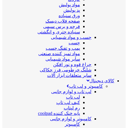
مواد پولیش
پد پولیش
ورق سنباده
صفحه فلاپ دیسک
فرچه و برس سیمی
سنباده چتری و انگشتی
چسب و مواد شیمیایی
چسب
پمپ و تفنگ چسب
مواد تمیز کننده صنعتی
سایر مواد شیمیایی
چراغ قوه و نور افکن
شلنگ خرطومی فرز حکاکی
سایر متعلقات ابزار آلات
کالای دیجیتال
کامپیوتر و لپ تاپ
لپ تاپ و لوازم جانبی
لپ تاپ
کیف لپ تاپ
رم لپتاپ
پایه خنک کننده coolpad
کامپیوتر و لوازم جانبی
کامپیوتر