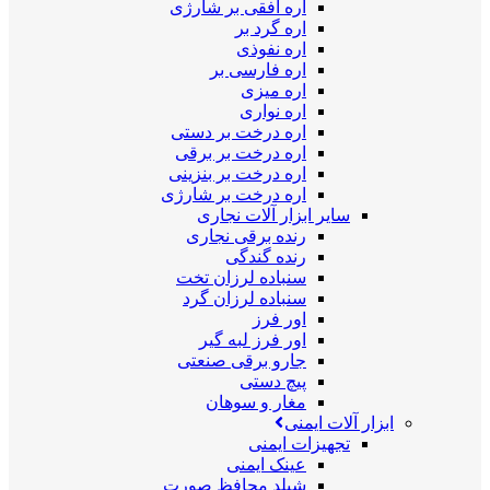
اره افقی بر شارژی
اره گرد بر
اره نفوذی
اره فارسی بر
اره میزی
اره نواری
اره درخت بر دستی
اره درخت بر برقی
اره درخت بر بنزینی
اره درخت بر شارژی
سایر ابزار آلات نجاری
رنده برقی نجاری
رنده گندگی
سنباده لرزان تخت
سنباده لرزان گرد
اور فرز
اور فرز لبه گیر
جارو برقی صنعتی
پیچ دستی
مغار و سوهان
ابزار آلات ایمنی
تجهیزات ایمنی
عینک ایمنی
شیلد محافظ صورت