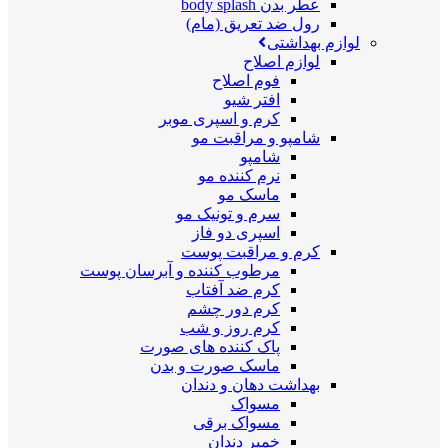
عطر بدن body splash
رول ضد تعریق (مام)
لوازم بهداشتی
لوازم اصلاح
فوم اصلاح
افتر شیو
کرم و اسپری موبر
شامپو و مراقبت مو
شامپو
نرم کننده مو
ماسک مو
سرم و تونیک مو
اسپری دو فاز
کرم و مراقبت پوست
مرطوب کننده و آبرسان پوست
کرم ضد آفتاب
کرم دور چشم
کرم روز و شب
پاک کننده های صورت
ماسک صورت و بدن
بهداشت دهان و دندان
مسواک
مسواک برقی
خمیر دندان