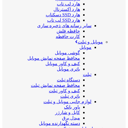
هارد لپ تاپ
هارد اکسترنال
هارد SSD دسکتاپ
هارد SSD لپ تاپ
سایر رسانه های ذخیره سازی
حافظه فلش
کارت حافظه
موبایل و تبلت
موبایل
گوشی موبایل
محافظ صفحه نمایش موبایل
کیف و کاور موبایل
باتری موبایل
تبلت
دستگاه تبلت
محافظ صفحه نمایش تبلت
کیف و کاور تبلت
باتری تبلت
لوازم جانبی موبایل و تبلت
پاور بانک
کابل و شارژر
مبدل برق
دسته نگهدارنده موبایل