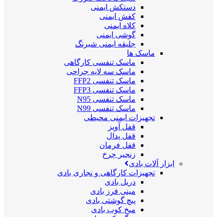
دستکش ایمنی
کفش ایمنی
کلاه ایمنی
گوشی ایمنی
جلیقه ایمنی شبرنگ
ماسک ها
ماسک تنفسی کارگاهی
ماسک سه لایه جراحی
ماسک تنفسی FFP2
ماسک تنفسی FFP3
ماسک تنفسی N95
ماسک تنفسی N99
تجهیزات ایمنی محیطی
قفل آویز
قفل پدال
قفل فرمان
زنجیر چرخ
ابزار آلات بادی
تجهیزات کارگاهی و نجاری بادی
دریل بادی
مینی فرز بادی
پیچ گوشتی بادی
میخ کوب بادی