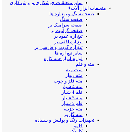
سایر متعلقات جوشکاری و برش کاری
متعلقات ابزار آلات
صفحه سنگ و تیغ اره ها
صفحه سنگ
صفحه سرامیک بر
صفحه گرانیت بر
تیغ اره عمود بر
تیغ اره افقی بر
تیغ اره گردبر و فارسی بر
سایر تیغ اره ها
لوازم ابزار همه کاره
مته و قلم
ست مته
مته دیوار
مته فلز و چوب
مته 4 شیار
قلم 4 شیار
مته 5 شیار
قلم 5 شیار
مته خزینه
مته گازور
تجهیزات رنگ و پولیش و سنباده
قلمو
کاردک