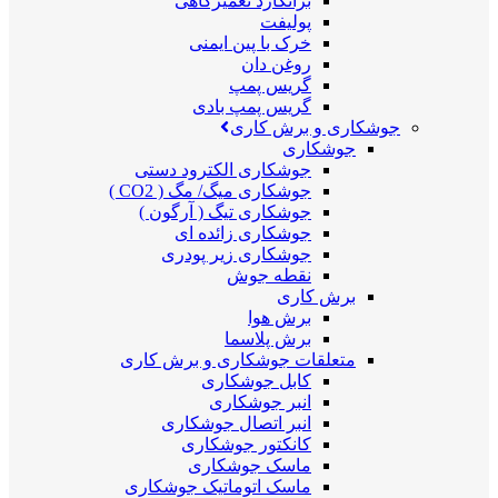
برانکارد تعمیرگاهی
پولیفت
خرک با پین ایمنی
روغن دان
گریس پمپ
گریس پمپ بادی
جوشکاری و برش کاری
جوشکاری
جوشکاری الکترود دستی
جوشکاری میگ/ مگ ( CO2 )
جوشکاری تیگ ( آرگون )
جوشکاری زائده ای
جوشکاری زیر پودری
نقطه جوش
برش کاری
برش هوا
برش پلاسما
متعلقات جوشکاری و برش کاری
کابل جوشکاری
انبر جوشکاری
انبر اتصال جوشکاری
کانکتور جوشکاری
ماسک جوشکاری
ماسک اتوماتیک جوشکاری