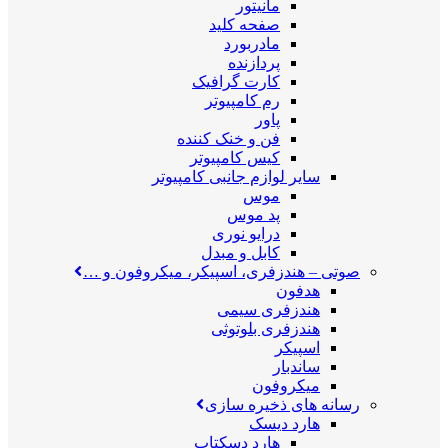
مانیتور
صفحه کلید
مادربورد
پردازنده
کارت گرافیک
رم کامپیوتر
پاور
فن و خنک کننده
کیس کامپیوتر
سایر لوازم جانبی کامپیوتر
موس
پد موس
درایو نوری
کابل و مبدل
صوتی
–
هندزفری، اسپیکر، میکروفون و …
هدفون
هندزفری سیمی
هندزفری بلوتوثی
اسپیکر
ساندبار
میکروفون
رسانه های ذخیره سازی
هارد دیسک
هارد دسکتاپ