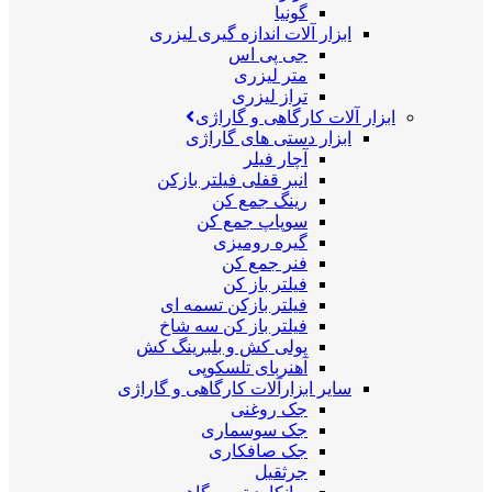
گونیا
ابزار آلات اندازه گیری لیزری
جی پی اس
متر لیزری
تراز لیزری
ابزار آلات کارگاهی و گاراژی
ابزار دستی های گاراژی
آچار فیلر
انبر قفلی فیلتر بازکن
رینگ جمع کن
سوپاپ جمع کن
گیره رومیزی
فنر جمع کن
فیلتر باز کن
فیلتر بازکن تسمه ای
فیلتر باز کن سه شاخ
پولی کش و بلبرینگ کش
آهنربای تلسکوپی
سایر ابزارآلات کارگاهی و گاراژی
جک روغنی
جک سوسماری
جک صافکاری
جرثقیل