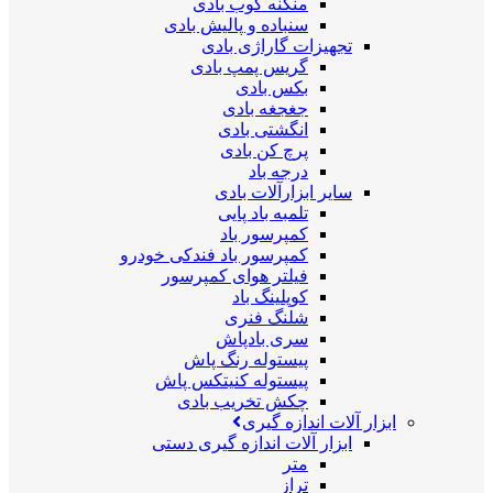
منگنه کوب بادی
سنباده و پالیش بادی
تجهیزات گاراژی بادی
گریس پمپ بادی
بکس بادی
جغجغه بادی
انگشتی بادی
پرچ کن بادی
درجه باد
سایر ابزارآلات بادی
تلمبه باد پایی
کمپرسور باد
کمپرسور باد فندکی خودرو
فیلتر هوای کمپرسور
کوپلینگ باد
شلنگ فنری
سری بادپاش
پیستوله رنگ پاش
پیستوله کنیتکس پاش
چکش تخریب بادی
ابزار آلات اندازه گیری
ابزار آلات اندازه گیری دستی
متر
تراز