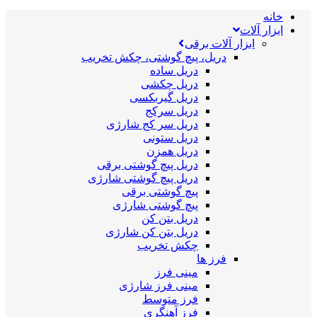
خانه
ابزار آلات
ابزار آلات برقی
دریل، پیچ گوشتی، چکش تخریب
دریل ساده
دریل چکشی
دریل گیربکسی
دریل سرکج
دریل سر کج شارژی
دریل ستونی
دریل همزن
دریل پیچ گوشتی برقی
دریل پیچ گوشتی شارژی
پیچ گوشتی برقی
پیچ گوشتی شارژی
دریل بتن کن
دریل بتن کن شارژی
چکش تخریب
فرز ها
مینی فرز
مینی فرز شارژی
فرز متوسط
فرز آهنگری