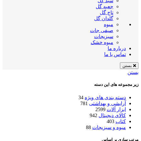
سبد گل
جعبه گل
تاج گل
گلدان گل
میوه
صیفی جات
سبزیجات
میوه خشک
درباره ما
تماس با ما
بستن
بستن
زیر مجموعه های این دسته
دسته بندی های ویژه
34
آرایشی و بهداشتی
781
ابزار آلات
2599
کالای دیجیتال
942
کتاب
403
میوه و سبزیجات
88
مرتب سازی بر اساس