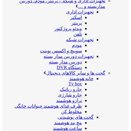
تجهیزات اداری و شبکه
–
پرینتر، مودم، دوربین
مداربسته و …
تجهیزات اداری
اسکنر
پرینتر
ویدئو پروژکتور
تلفن
تجهیزات شبکه
مودم
سوییچ و اکسس پوینت
تجهیزات دوربین مدار بسته
دوربین مدار بسته
دستگاه DVR
گجت ها و سایر کالاهای دیجیتال
خانه هوشمند
Tv box
جارو رباتیک
جارو شارژی
ترازو هوشمند
ظرف غذای هوشمند حیوانات خانگی
مخلوط کن
گجت های پوشیدنی
مچ بند هوشمند
ساعت هوشمند