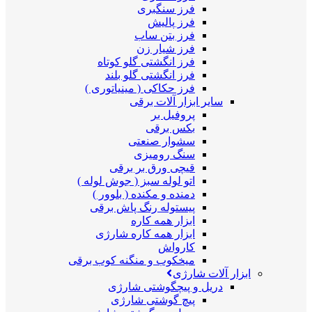
فرز سنگبری
فرز پالیش
فرز بتن ساب
فرز شیار زن
فرز انگشتی گلو کوتاه
فرز انگشتی گلو بلند
فرز حکاکی ( مینیاتوری )
سایر ابزار آلات برقی
پروفیل بر
بکس برقی
سشوار صنعتی
سنگ رومیزی
قیچی ورق بر برقی
اتو لوله سبز ( جوش لوله )
دمنده و مکنده ( بلوور )
پیستوله رنگ پاش برقی
ابزار همه کاره
ابزار همه کاره شارژی
کارواش
میخکوب و منگنه کوب برقی
ابزار آلات شارژی
دریل و پیچگوشتی شارژی
پیچ گوشتی شارژی