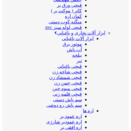
قیچی ورق بر
کاتر ( موکت بر )
کمان اره
منگنه کوب دستی
قیچی لوله سبز pvc
ابزار آلات نجاری و باغبانی
ابزار آلات باغبانی
موتور برق
آب پاش
بیلچه
تبر
قیچی باغبانی
قیچی شاخه زن
قیچی شمشاد زن
قیچی چمن زن
قیچی میوه چین
قیچی قلمه زنی
سم پاش دستی
سم پاش رو دوشی
اره ها
اره عمود بر
اره عمودبر شارژی
اره افقی بر