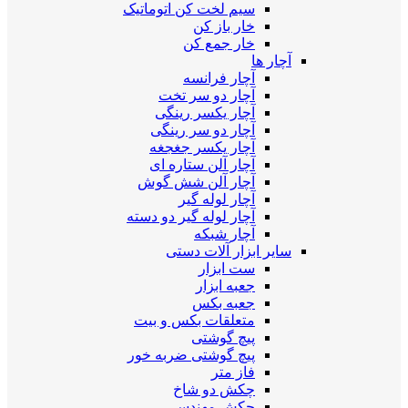
سیم لخت کن اتوماتیک
خار باز کن
خار جمع کن
آچار ها
آچار فرانسه
آچار دو سر تخت
آچار یکسر رینگی
آچار دو سر رینگی
آچار یکسر جغجغه
آچار آلن ستاره ای
آچار آلن شش گوش
آچار لوله گیر
آچار لوله گیر دو دسته
آچار شبکه
سایر ابزار آلات دستی
ست ابزار
جعبه ابزار
جعبه بکس
متعلقات بکس و بیت
پیچ گوشتی
پیچ گوشتی ضربه خور
فاز متر
چکش دو شاخ
چکش مهندسی