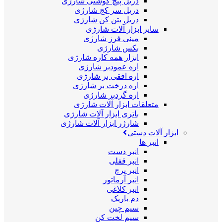
دریل پیچ گوشتی شارژی
دریل سر کج شارژی
دریل بتن کن شارژی
سایر ابزار آلات شارژی
مینی فرز شارژی
بکس شارژی
ابزار همه کاره شارژی
اره عمودبر شارژی
اره افقی بر شارژی
اره درخت بر شارژی
اره گردبر شارژی
متعلقات ابزار آلات شارژی
باتری ابزار آلات شارژی
شارژر ابزار آلات شارژی
ابزار آلات دستی
انبر ها
انبر دست
انبر قفلی
انبر پرچ
انبر آرماتور
انبر کلاغی
دم باریک
سیم چین
سیم لخت کن