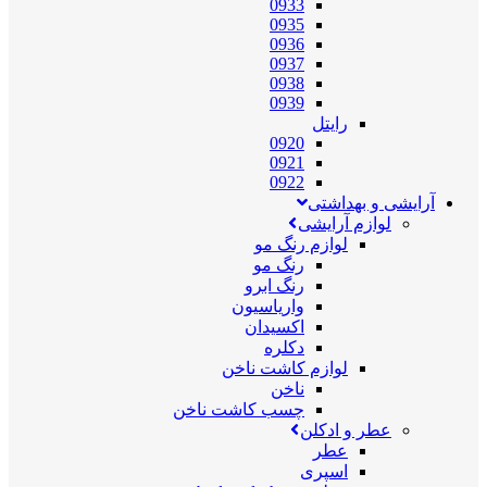
0933
0935
0936
0937
0938
0939
رایتل
0920
0921
0922
آرایشی و بهداشتی
لوازم آرایشی
لوازم رنگ مو
رنگ مو
رنگ ابرو
واریاسیون
اکسیدان
دکلره
لوازم کاشت ناخن
ناخن
چسب کاشت ناخن
عطر و ادکلن
عطر
اسپری