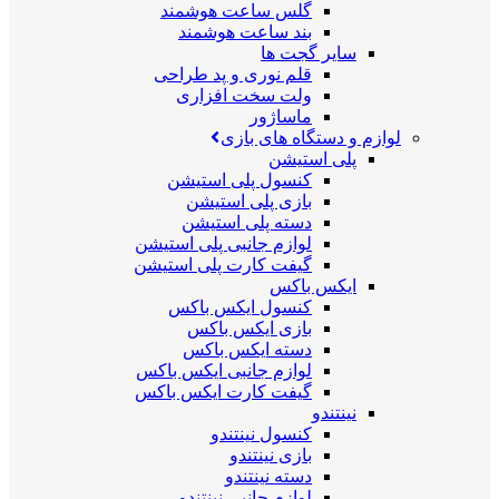
گلس ساعت هوشمند
بند ساعت هوشمند
سایر گجت ها
قلم نوری و پد طراحی
ولت سخت افزاری
ماساژور
لوازم و دستگاه های بازی
پلی استیشن
کنسول پلی استیشن
بازی پلی استیشن
دسته پلی استیشن
لوازم جانبی پلی استیشن
گیفت کارت پلی استیشن
ایکس باکس
کنسول ایکس باکس
بازی ایکس باکس
دسته ایکس باکس
لوازم جانبی ایکس باکس
گیفت کارت ایکس باکس
نینتندو
کنسول نینتندو
بازی نینتندو
دسته نینتندو
لوازم جانبی نینتندو