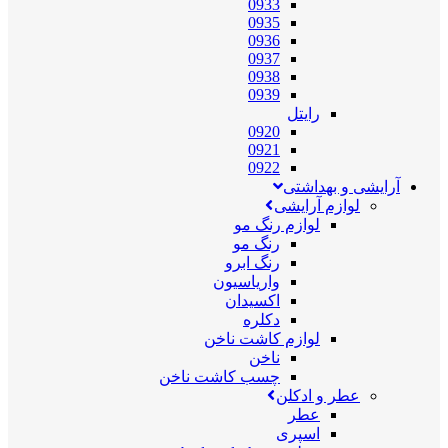
0933
0935
0936
0937
0938
0939
رایتل
0920
0921
0922
آرایشی و بهداشتی
لوازم آرایشی
لوازم رنگ مو
رنگ مو
رنگ ابرو
واریاسیون
اکسیدان
دکلره
لوازم کاشت ناخن
ناخن
چسب کاشت ناخن
عطر و ادکلن
عطر
اسپری