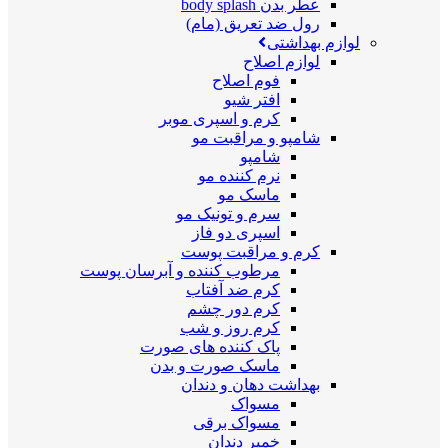
عطر بدن body splash
رول ضد تعریق (مام)
لوازم بهداشتی
لوازم اصلاح
فوم اصلاح
افتر شیو
کرم و اسپری موبر
شامپو و مراقبت مو
شامپو
نرم کننده مو
ماسک مو
سرم و تونیک مو
اسپری دو فاز
کرم و مراقبت پوست
مرطوب کننده و آبرسان پوست
کرم ضد آفتاب
کرم دور چشم
کرم روز و شب
پاک کننده های صورت
ماسک صورت و بدن
بهداشت دهان و دندان
مسواک
مسواک برقی
خمیر دندان