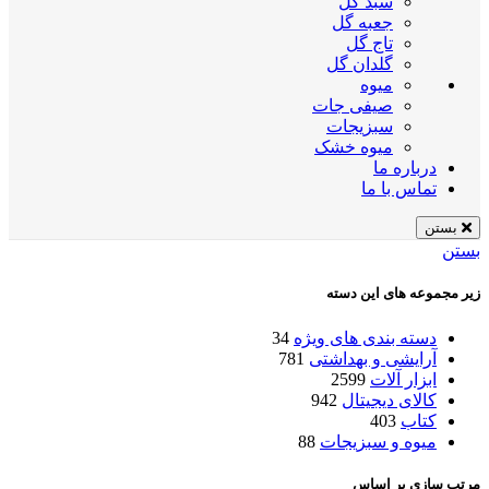
سبد گل
جعبه گل
تاج گل
گلدان گل
میوه
صیفی جات
سبزیجات
میوه خشک
درباره ما
تماس با ما
بستن
بستن
زیر مجموعه های این دسته
دسته بندی های ویژه
34
آرایشی و بهداشتی
781
ابزار آلات
2599
کالای دیجیتال
942
کتاب
403
میوه و سبزیجات
88
مرتب سازی بر اساس