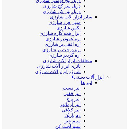
دریل پیچ گوشتی شارژی
دریل سر کج شارژی
دریل بتن کن شارژی
سایر ابزار آلات شارژی
مینی فرز شارژی
بکس شارژی
ابزار همه کاره شارژی
اره عمودبر شارژی
اره افقی بر شارژی
اره درخت بر شارژی
اره گردبر شارژی
متعلقات ابزار آلات شارژی
باتری ابزار آلات شارژی
شارژر ابزار آلات شارژی
ابزار آلات دستی
انبر ها
انبر دست
انبر قفلی
انبر پرچ
انبر آرماتور
انبر کلاغی
دم باریک
سیم چین
سیم لخت کن