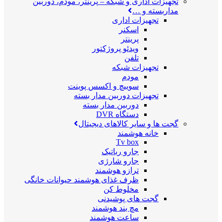
تجهیزات اداری و شبکه
–
پرینتر، مودم، دوربین
مداربسته و …
تجهیزات اداری
اسکنر
پرینتر
ویدئو پروژکتور
تلفن
تجهیزات شبکه
مودم
سوییچ و اکسس پوینت
تجهیزات دوربین مدار بسته
دوربین مدار بسته
دستگاه DVR
گجت ها و سایر کالاهای دیجیتال
خانه هوشمند
Tv box
جارو رباتیک
جارو شارژی
ترازو هوشمند
ظرف غذای هوشمند حیوانات خانگی
مخلوط کن
گجت های پوشیدنی
مچ بند هوشمند
ساعت هوشمند