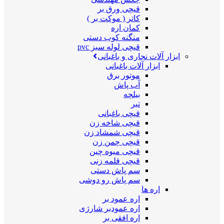
قیچی ورق بر
کاتر ( موکت بر )
کمان اره
منگنه کوب دستی
قیچی لوله سبز pvc
ابزار آلات نجاری و باغبانی
ابزار آلات باغبانی
موتور برق
آب پاش
بیلچه
تبر
قیچی باغبانی
قیچی شاخه زن
قیچی شمشاد زن
قیچی چمن زن
قیچی میوه چین
قیچی قلمه زنی
سم پاش دستی
سم پاش رو دوشی
اره ها
اره عمود بر
اره عمودبر شارژی
اره افقی بر