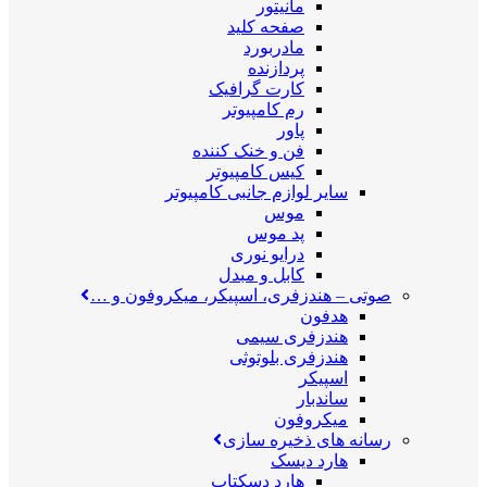
مانیتور
صفحه کلید
مادربورد
پردازنده
کارت گرافیک
رم کامپیوتر
پاور
فن و خنک کننده
کیس کامپیوتر
سایر لوازم جانبی کامپیوتر
موس
پد موس
درایو نوری
کابل و مبدل
صوتی
–
هندزفری، اسپیکر، میکروفون و …
هدفون
هندزفری سیمی
هندزفری بلوتوثی
اسپیکر
ساندبار
میکروفون
رسانه های ذخیره سازی
هارد دیسک
هارد دسکتاپ