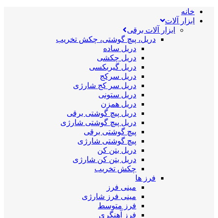
خانه
ابزار آلات
ابزار آلات برقی
دریل، پیچ گوشتی، چکش تخریب
دریل ساده
دریل چکشی
دریل گیربکسی
دریل سرکج
دریل سر کج شارژی
دریل ستونی
دریل همزن
دریل پیچ گوشتی برقی
دریل پیچ گوشتی شارژی
پیچ گوشتی برقی
پیچ گوشتی شارژی
دریل بتن کن
دریل بتن کن شارژی
چکش تخریب
فرز ها
مینی فرز
مینی فرز شارژی
فرز متوسط
فرز آهنگری