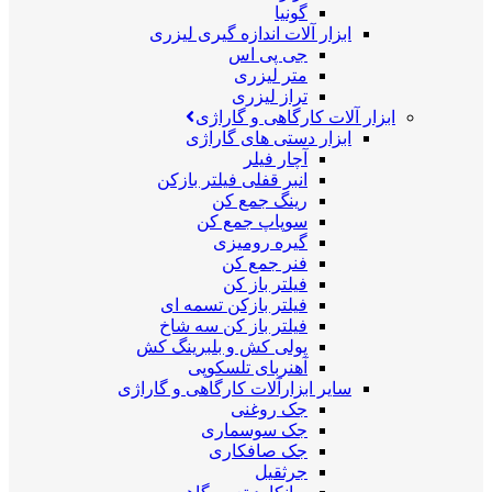
گونیا
ابزار آلات اندازه گیری لیزری
جی پی اس
متر لیزری
تراز لیزری
ابزار آلات کارگاهی و گاراژی
ابزار دستی های گاراژی
آچار فیلر
انبر قفلی فیلتر بازکن
رینگ جمع کن
سوپاپ جمع کن
گیره رومیزی
فنر جمع کن
فیلتر باز کن
فیلتر بازکن تسمه ای
فیلتر باز کن سه شاخ
پولی کش و بلبرینگ کش
آهنربای تلسکوپی
سایر ابزارآلات کارگاهی و گاراژی
جک روغنی
جک سوسماری
جک صافکاری
جرثقیل