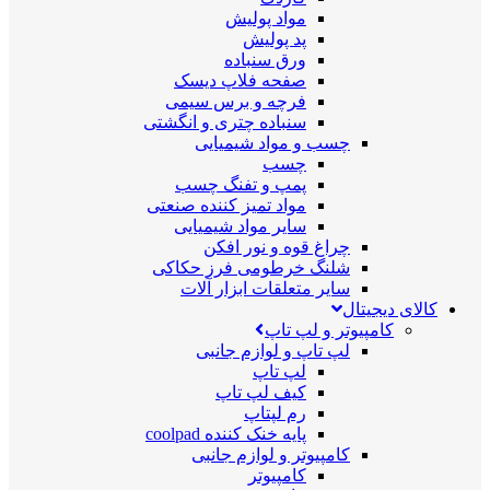
مواد پولیش
پد پولیش
ورق سنباده
صفحه فلاپ دیسک
فرچه و برس سیمی
سنباده چتری و انگشتی
چسب و مواد شیمیایی
چسب
پمپ و تفنگ چسب
مواد تمیز کننده صنعتی
سایر مواد شیمیایی
چراغ قوه و نور افکن
شلنگ خرطومی فرز حکاکی
سایر متعلقات ابزار آلات
کالای دیجیتال
کامپیوتر و لپ تاپ
لپ تاپ و لوازم جانبی
لپ تاپ
کیف لپ تاپ
رم لپتاپ
پایه خنک کننده coolpad
کامپیوتر و لوازم جانبی
کامپیوتر