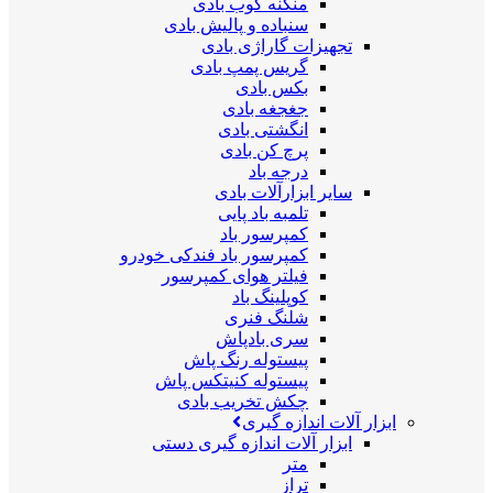
منگنه کوب بادی
سنباده و پالیش بادی
تجهیزات گاراژی بادی
گریس پمپ بادی
بکس بادی
جغجغه بادی
انگشتی بادی
پرچ کن بادی
درجه باد
سایر ابزارآلات بادی
تلمبه باد پایی
کمپرسور باد
کمپرسور باد فندکی خودرو
فیلتر هوای کمپرسور
کوپلینگ باد
شلنگ فنری
سری بادپاش
پیستوله رنگ پاش
پیستوله کنیتکس پاش
چکش تخریب بادی
ابزار آلات اندازه گیری
ابزار آلات اندازه گیری دستی
متر
تراز