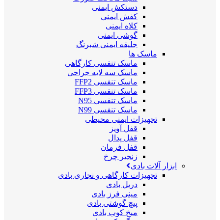
دستکش ایمنی
کفش ایمنی
کلاه ایمنی
گوشی ایمنی
جلیقه ایمنی شبرنگ
ماسک ها
ماسک تنفسی کارگاهی
ماسک سه لایه جراحی
ماسک تنفسی FFP2
ماسک تنفسی FFP3
ماسک تنفسی N95
ماسک تنفسی N99
تجهیزات ایمنی محیطی
قفل آویز
قفل پدال
قفل فرمان
زنجیر چرخ
ابزار آلات بادی
تجهیزات کارگاهی و نجاری بادی
دریل بادی
مینی فرز بادی
پیچ گوشتی بادی
میخ کوب بادی