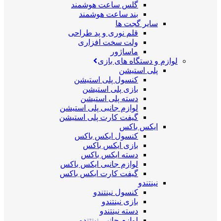
گلس ساعت هوشمند
بند ساعت هوشمند
سایر گجت ها
قلم نوری و پد طراحی
ولت سخت افزاری
ماساژور
لوازم و دستگاه های بازی
پلی استیشن
کنسول پلی استیشن
بازی پلی استیشن
دسته پلی استیشن
لوازم جانبی پلی استیشن
گیفت کارت پلی استیشن
ایکس باکس
کنسول ایکس باکس
بازی ایکس باکس
دسته ایکس باکس
لوازم جانبی ایکس باکس
گیفت کارت ایکس باکس
نینتندو
کنسول نینتندو
بازی نینتندو
دسته نینتندو
لوازم جانبی نینتندو