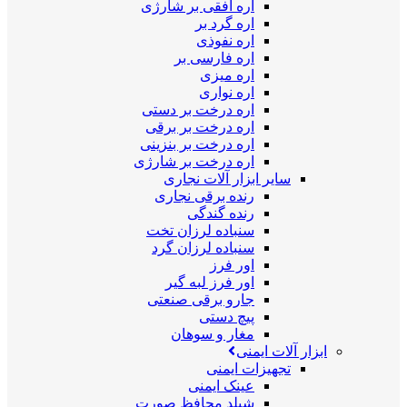
اره افقی بر شارژی
اره گرد بر
اره نفوذی
اره فارسی بر
اره میزی
اره نواری
اره درخت بر دستی
اره درخت بر برقی
اره درخت بر بنزینی
اره درخت بر شارژی
سایر ابزار آلات نجاری
رنده برقی نجاری
رنده گندگی
سنباده لرزان تخت
سنباده لرزان گرد
اور فرز
اور فرز لبه گیر
جارو برقی صنعتی
پیچ دستی
مغار و سوهان
ابزار آلات ایمنی
تجهیزات ایمنی
عینک ایمنی
شیلد محافظ صورت