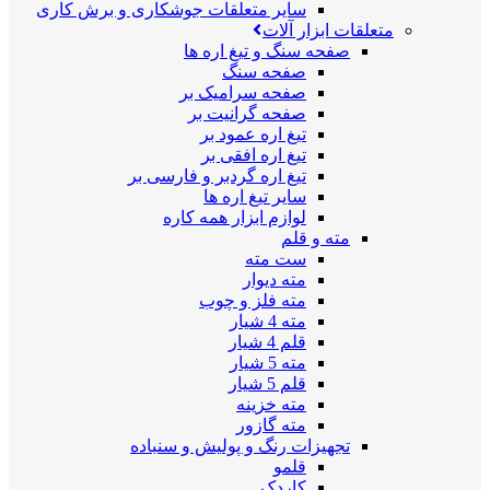
سایر متعلقات جوشکاری و برش کاری
متعلقات ابزار آلات
صفحه سنگ و تیغ اره ها
صفحه سنگ
صفحه سرامیک بر
صفحه گرانیت بر
تیغ اره عمود بر
تیغ اره افقی بر
تیغ اره گردبر و فارسی بر
سایر تیغ اره ها
لوازم ابزار همه کاره
مته و قلم
ست مته
مته دیوار
مته فلز و چوب
مته 4 شیار
قلم 4 شیار
مته 5 شیار
قلم 5 شیار
مته خزینه
مته گازور
تجهیزات رنگ و پولیش و سنباده
قلمو
کاردک