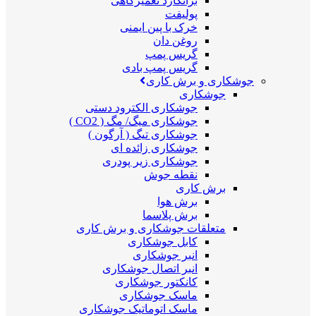
برانکارد تعمیرگاهی
پولیفت
خرک با پین ایمنی
روغن دان
گریس پمپ
گریس پمپ بادی
جوشکاری و برش کاری
جوشکاری
جوشکاری الکترود دستی
جوشکاری میگ/ مگ ( CO2 )
جوشکاری تیگ ( آرگون )
جوشکاری زائده ای
جوشکاری زیر پودری
نقطه جوش
برش کاری
برش هوا
برش پلاسما
متعلقات جوشکاری و برش کاری
کابل جوشکاری
انبر جوشکاری
انبر اتصال جوشکاری
کانکتور جوشکاری
ماسک جوشکاری
ماسک اتوماتیک جوشکاری