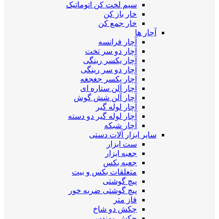
سیم لخت کن اتوماتیک
خار باز کن
خار جمع کن
آچار ها
آچار فرانسه
آچار دو سر تخت
آچار یکسر رینگی
آچار دو سر رینگی
آچار یکسر جغجغه
آچار آلن ستاره ای
آچار آلن شش گوش
آچار لوله گیر
آچار لوله گیر دو دسته
آچار شبکه
سایر ابزار آلات دستی
ست ابزار
جعبه ابزار
جعبه بکس
متعلقات بکس و بیت
پیچ گوشتی
پیچ گوشتی ضربه خور
فاز متر
چکش دو شاخ
چکش مهندسی