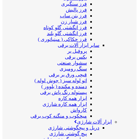
فرز سنگبری
فرز پالیش
فرز بتن ساب
فرز شیار زن
فرز انگشتی گلو کوتاه
فرز انگشتی گلو بلند
فرز حکاکی ( مینیاتوری )
سایر ابزار آلات برقی
پروفیل بر
بکس برقی
سشوار صنعتی
سنگ رومیزی
قیچی ورق بر برقی
اتو لوله سبز ( جوش لوله )
دمنده و مکنده ( بلوور )
پیستوله رنگ پاش برقی
ابزار همه کاره
ابزار همه کاره شارژی
کارواش
میخکوب و منگنه کوب برقی
ابزار آلات شارژی
دریل و پیچگوشتی شارژی
پیچ گوشتی شارژی