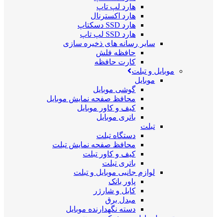
هارد لپ تاپ
هارد اکسترنال
هارد SSD دسکتاپ
هارد SSD لپ تاپ
سایر رسانه های ذخیره سازی
حافظه فلش
کارت حافظه
موبایل و تبلت
موبایل
گوشی موبایل
محافظ صفحه نمایش موبایل
کیف و کاور موبایل
باتری موبایل
تبلت
دستگاه تبلت
محافظ صفحه نمایش تبلت
کیف و کاور تبلت
باتری تبلت
لوازم جانبی موبایل و تبلت
پاور بانک
کابل و شارژر
مبدل برق
دسته نگهدارنده موبایل