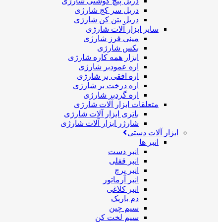
دریل پیچ گوشتی شارژی
دریل سر کج شارژی
دریل بتن کن شارژی
سایر ابزار آلات شارژی
مینی فرز شارژی
بکس شارژی
ابزار همه کاره شارژی
اره عمودبر شارژی
اره افقی بر شارژی
اره درخت بر شارژی
اره گردبر شارژی
متعلقات ابزار آلات شارژی
باتری ابزار آلات شارژی
شارژر ابزار آلات شارژی
ابزار آلات دستی
انبر ها
انبر دست
انبر قفلی
انبر پرچ
انبر آرماتور
انبر کلاغی
دم باریک
سیم چین
سیم لخت کن