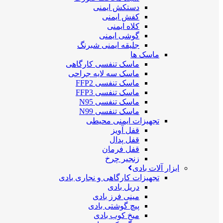
دستکش ایمنی
کفش ایمنی
کلاه ایمنی
گوشی ایمنی
جلیقه ایمنی شبرنگ
ماسک ها
ماسک تنفسی کارگاهی
ماسک سه لایه جراحی
ماسک تنفسی FFP2
ماسک تنفسی FFP3
ماسک تنفسی N95
ماسک تنفسی N99
تجهیزات ایمنی محیطی
قفل آویز
قفل پدال
قفل فرمان
زنجیر چرخ
ابزار آلات بادی
تجهیزات کارگاهی و نجاری بادی
دریل بادی
مینی فرز بادی
پیچ گوشتی بادی
میخ کوب بادی