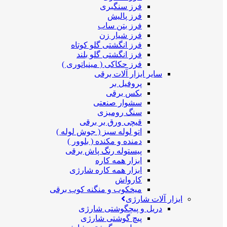
فرز سنگبری
فرز پالیش
فرز بتن ساب
فرز شیار زن
فرز انگشتی گلو کوتاه
فرز انگشتی گلو بلند
فرز حکاکی ( مینیاتوری )
سایر ابزار آلات برقی
پروفیل بر
بکس برقی
سشوار صنعتی
سنگ رومیزی
قیچی ورق بر برقی
اتو لوله سبز ( جوش لوله )
دمنده و مکنده ( بلوور )
پیستوله رنگ پاش برقی
ابزار همه کاره
ابزار همه کاره شارژی
کارواش
میخکوب و منگنه کوب برقی
ابزار آلات شارژی
دریل و پیچگوشتی شارژی
پیچ گوشتی شارژی