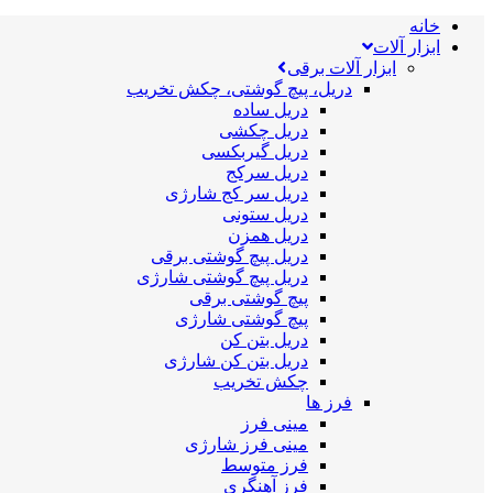
خانه
ابزار آلات
ابزار آلات برقی
دریل، پیچ گوشتی، چکش تخریب
دریل ساده
دریل چکشی
دریل گیربکسی
دریل سرکج
دریل سر کج شارژی
دریل ستونی
دریل همزن
دریل پیچ گوشتی برقی
دریل پیچ گوشتی شارژی
پیچ گوشتی برقی
پیچ گوشتی شارژی
دریل بتن کن
دریل بتن کن شارژی
چکش تخریب
فرز ها
مینی فرز
مینی فرز شارژی
فرز متوسط
فرز آهنگری