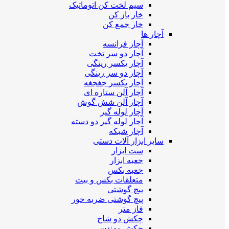
سیم لخت کن اتوماتیک
خار باز کن
خار جمع کن
آچار ها
آچار فرانسه
آچار دو سر تخت
آچار یکسر رینگی
آچار دو سر رینگی
آچار یکسر جغجغه
آچار آلن ستاره ای
آچار آلن شش گوش
آچار لوله گیر
آچار لوله گیر دو دسته
آچار شبکه
سایر ابزار آلات دستی
ست ابزار
جعبه ابزار
جعبه بکس
متعلقات بکس و بیت
پیچ گوشتی
پیچ گوشتی ضربه خور
فاز متر
چکش دو شاخ
چکش مهندسی