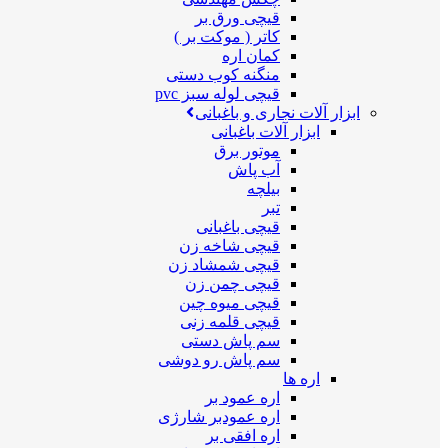
قیچی ورق بر
کاتر ( موکت بر )
کمان اره
منگنه کوب دستی
قیچی لوله سبز pvc
ابزار آلات نجاری و باغبانی
ابزار آلات باغبانی
موتور برق
آب پاش
بیلچه
تبر
قیچی باغبانی
قیچی شاخه زن
قیچی شمشاد زن
قیچی چمن زن
قیچی میوه چین
قیچی قلمه زنی
سم پاش دستی
سم پاش رو دوشی
اره ها
اره عمود بر
اره عمودبر شارژی
اره افقی بر