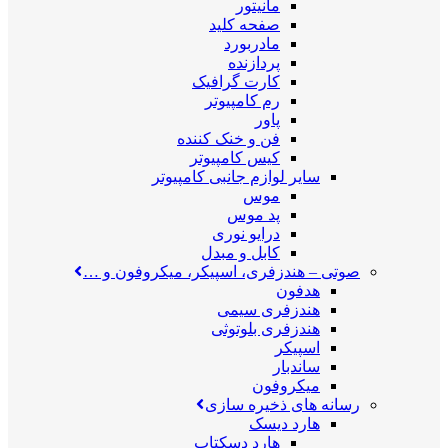
مانیتور
صفحه کلید
مادربورد
پردازنده
کارت گرافیک
رم کامپیوتر
پاور
فن و خنک کننده
کیس کامپیوتر
سایر لوازم جانبی کامپیوتر
موس
پد موس
درایو نوری
کابل و مبدل
صوتی
–
هندزفری، اسپیکر، میکروفون و …
هدفون
هندزفری سیمی
هندزفری بلوتوثی
اسپیکر
ساندبار
میکروفون
رسانه های ذخیره سازی
هارد دیسک
هارد دسکتاپ