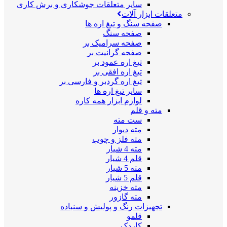
سایر متعلقات جوشکاری و برش کاری
متعلقات ابزار آلات
صفحه سنگ و تیغ اره ها
صفحه سنگ
صفحه سرامیک بر
صفحه گرانیت بر
تیغ اره عمود بر
تیغ اره افقی بر
تیغ اره گردبر و فارسی بر
سایر تیغ اره ها
لوازم ابزار همه کاره
مته و قلم
ست مته
مته دیوار
مته فلز و چوب
مته 4 شیار
قلم 4 شیار
مته 5 شیار
قلم 5 شیار
مته خزینه
مته گازور
تجهیزات رنگ و پولیش و سنباده
قلمو
کاردک