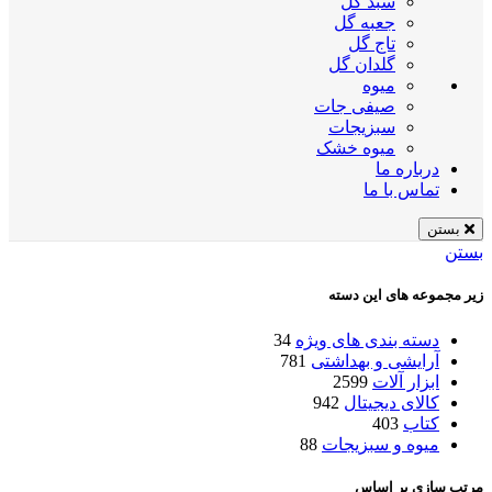
سبد گل
جعبه گل
تاج گل
گلدان گل
میوه
صیفی جات
سبزیجات
میوه خشک
درباره ما
تماس با ما
بستن
بستن
زیر مجموعه های این دسته
دسته بندی های ویژه
34
آرایشی و بهداشتی
781
ابزار آلات
2599
کالای دیجیتال
942
کتاب
403
میوه و سبزیجات
88
مرتب سازی بر اساس