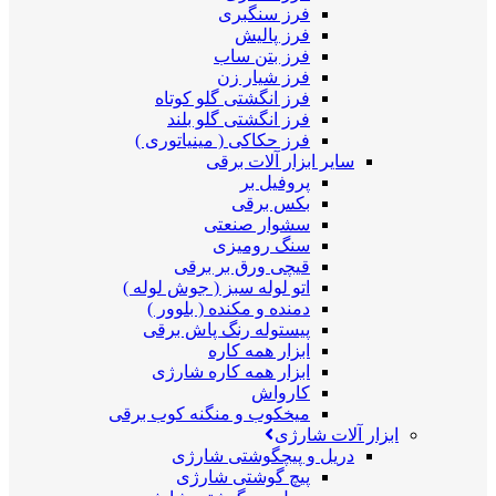
فرز سنگبری
فرز پالیش
فرز بتن ساب
فرز شیار زن
فرز انگشتی گلو کوتاه
فرز انگشتی گلو بلند
فرز حکاکی ( مینیاتوری )
سایر ابزار آلات برقی
پروفیل بر
بکس برقی
سشوار صنعتی
سنگ رومیزی
قیچی ورق بر برقی
اتو لوله سبز ( جوش لوله )
دمنده و مکنده ( بلوور )
پیستوله رنگ پاش برقی
ابزار همه کاره
ابزار همه کاره شارژی
کارواش
میخکوب و منگنه کوب برقی
ابزار آلات شارژی
دریل و پیچگوشتی شارژی
پیچ گوشتی شارژی