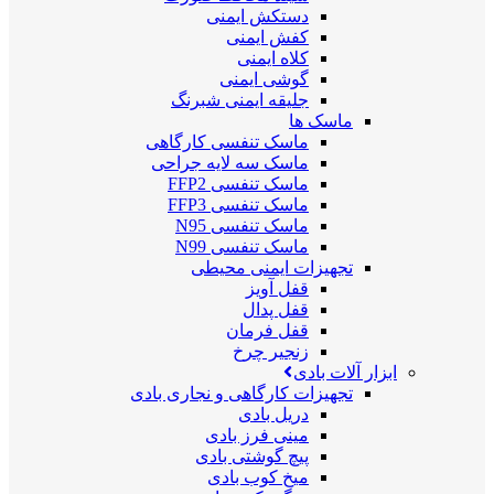
دستکش ایمنی
کفش ایمنی
کلاه ایمنی
گوشی ایمنی
جلیقه ایمنی شبرنگ
ماسک ها
ماسک تنفسی کارگاهی
ماسک سه لایه جراحی
ماسک تنفسی FFP2
ماسک تنفسی FFP3
ماسک تنفسی N95
ماسک تنفسی N99
تجهیزات ایمنی محیطی
قفل آویز
قفل پدال
قفل فرمان
زنجیر چرخ
ابزار آلات بادی
تجهیزات کارگاهی و نجاری بادی
دریل بادی
مینی فرز بادی
پیچ گوشتی بادی
میخ کوب بادی