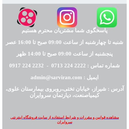
پاسخگوی شما مشتریان محترم هستیم
شنبه تا چهارشنبه از ساعت 09:00 صبح تا 16:00 عصر
پنجشنبه از ساعت 09:00 صبح تا 14:00 ظهر
شماره تماس : 2222 224 0713 - 2232 224 0917
ایمیل : admin@sarviran.com
آدرس : شیراز، خیابان تختی،روبروی بیمارستان علوی،
کیمیاصنعت، دپارتمان سروایران
مشاهده قوانین و مقررات و شرایط استفاده از سایت فروشگاه اینترنتی
سروایران