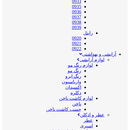
0933
0935
0936
0937
0938
0939
رایتل
0920
0921
0922
آرایشی و بهداشتی
لوازم آرایشی
لوازم رنگ مو
رنگ مو
رنگ ابرو
واریاسیون
اکسیدان
دکلره
لوازم کاشت ناخن
ناخن
چسب کاشت ناخن
عطر و ادکلن
عطر
اسپری