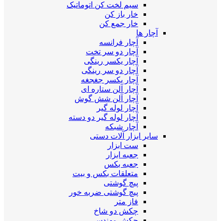
سیم لخت کن اتوماتیک
خار باز کن
خار جمع کن
آچار ها
آچار فرانسه
آچار دو سر تخت
آچار یکسر رینگی
آچار دو سر رینگی
آچار یکسر جغجغه
آچار آلن ستاره ای
آچار آلن شش گوش
آچار لوله گیر
آچار لوله گیر دو دسته
آچار شبکه
سایر ابزار آلات دستی
ست ابزار
جعبه ابزار
جعبه بکس
متعلقات بکس و بیت
پیچ گوشتی
پیچ گوشتی ضربه خور
فاز متر
چکش دو شاخ
چکش مهندسی