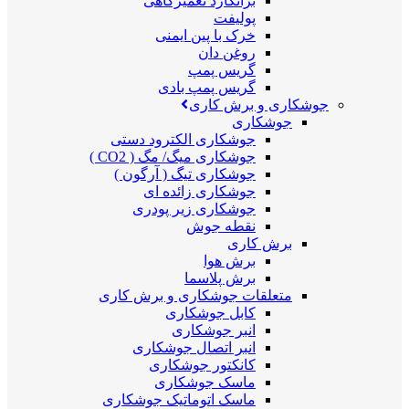
برانکارد تعمیرگاهی
پولیفت
خرک با پین ایمنی
روغن دان
گریس پمپ
گریس پمپ بادی
جوشکاری و برش کاری
جوشکاری
جوشکاری الکترود دستی
جوشکاری میگ/ مگ ( CO2 )
جوشکاری تیگ ( آرگون )
جوشکاری زائده ای
جوشکاری زیر پودری
نقطه جوش
برش کاری
برش هوا
برش پلاسما
متعلقات جوشکاری و برش کاری
کابل جوشکاری
انبر جوشکاری
انبر اتصال جوشکاری
کانکتور جوشکاری
ماسک جوشکاری
ماسک اتوماتیک جوشکاری