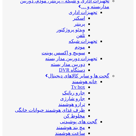
تجهیزات اداری و شبکه
–
پرینتر، مودم، دوربین
مداربسته و …
تجهیزات اداری
اسکنر
پرینتر
ویدئو پروژکتور
تلفن
تجهیزات شبکه
مودم
سوییچ و اکسس پوینت
تجهیزات دوربین مدار بسته
دوربین مدار بسته
دستگاه DVR
گجت ها و سایر کالاهای دیجیتال
خانه هوشمند
Tv box
جارو رباتیک
جارو شارژی
ترازو هوشمند
ظرف غذای هوشمند حیوانات خانگی
مخلوط کن
گجت های پوشیدنی
مچ بند هوشمند
ساعت هوشمند