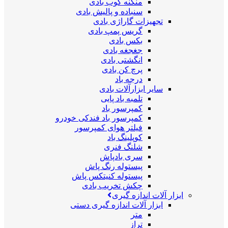
منگنه کوب بادی
سنباده و پالیش بادی
تجهیزات گاراژی بادی
گریس پمپ بادی
بکس بادی
جغجغه بادی
انگشتی بادی
پرچ کن بادی
درجه باد
سایر ابزارآلات بادی
تلمبه باد پایی
کمپرسور باد
کمپرسور باد فندکی خودرو
فیلتر هوای کمپرسور
کوپلینگ باد
شلنگ فنری
سری بادپاش
پیستوله رنگ پاش
پیستوله کنیتکس پاش
چکش تخریب بادی
ابزار آلات اندازه گیری
ابزار آلات اندازه گیری دستی
متر
تراز