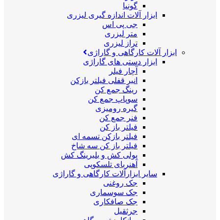
گونیا
ابزار آلات اندازه گیری لیزری
جی پی اس
متر لیزری
تراز لیزری
ابزار آلات کارگاهی و گاراژی
ابزار دستی های گاراژی
آچار فیلر
انبر قفلی فیلتر بازکن
رینگ جمع کن
سوپاپ جمع کن
گیره رومیزی
فنر جمع کن
فیلتر باز کن
فیلتر بازکن تسمه ای
فیلتر باز کن سه شاخ
پولی کش و بلبرینگ کش
آهنربای تلسکوپی
سایر ابزارآلات کارگاهی و گاراژی
جک روغنی
جک سوسماری
جک صافکاری
جرثقیل