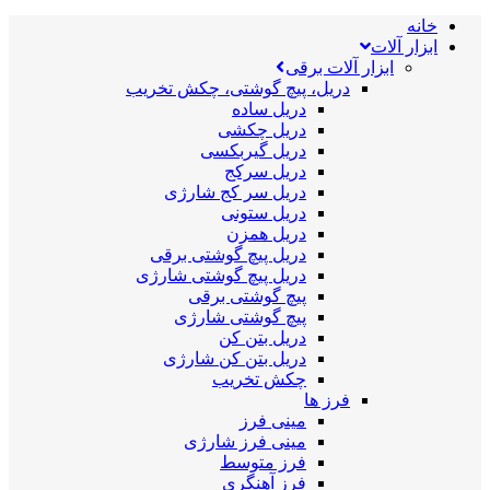
خانه
ابزار آلات
ابزار آلات برقی
دریل، پیچ گوشتی، چکش تخریب
دریل ساده
دریل چکشی
دریل گیربکسی
دریل سرکج
دریل سر کج شارژی
دریل ستونی
دریل همزن
دریل پیچ گوشتی برقی
دریل پیچ گوشتی شارژی
پیچ گوشتی برقی
پیچ گوشتی شارژی
دریل بتن کن
دریل بتن کن شارژی
چکش تخریب
فرز ها
مینی فرز
مینی فرز شارژی
فرز متوسط
فرز آهنگری