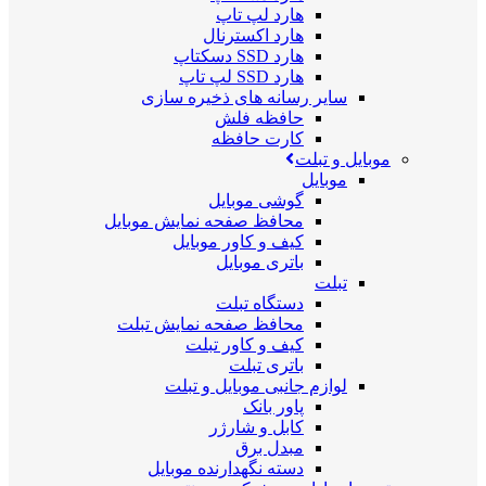
هارد لپ تاپ
هارد اکسترنال
هارد SSD دسکتاپ
هارد SSD لپ تاپ
سایر رسانه های ذخیره سازی
حافظه فلش
کارت حافظه
موبایل و تبلت
موبایل
گوشی موبایل
محافظ صفحه نمایش موبایل
کیف و کاور موبایل
باتری موبایل
تبلت
دستگاه تبلت
محافظ صفحه نمایش تبلت
کیف و کاور تبلت
باتری تبلت
لوازم جانبی موبایل و تبلت
پاور بانک
کابل و شارژر
مبدل برق
دسته نگهدارنده موبایل