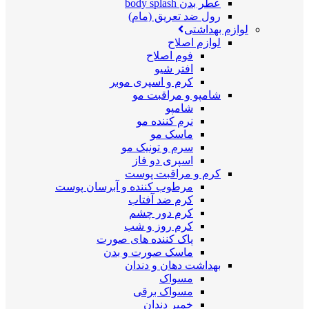
عطر بدن body splash
رول ضد تعریق (مام)
لوازم بهداشتی
لوازم اصلاح
فوم اصلاح
افتر شیو
کرم و اسپری موبر
شامپو و مراقبت مو
شامپو
نرم کننده مو
ماسک مو
سرم و تونیک مو
اسپری دو فاز
کرم و مراقبت پوست
مرطوب کننده و آبرسان پوست
کرم ضد آفتاب
کرم دور چشم
کرم روز و شب
پاک کننده های صورت
ماسک صورت و بدن
بهداشت دهان و دندان
مسواک
مسواک برقی
خمیر دندان