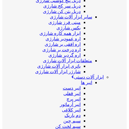
دریل پیچ گوشتی شارژی
دریل سر کج شارژی
دریل بتن کن شارژی
سایر ابزار آلات شارژی
مینی فرز شارژی
بکس شارژی
ابزار همه کاره شارژی
اره عمودبر شارژی
اره افقی بر شارژی
اره درخت بر شارژی
اره گردبر شارژی
متعلقات ابزار آلات شارژی
باتری ابزار آلات شارژی
شارژر ابزار آلات شارژی
ابزار آلات دستی
انبر ها
انبر دست
انبر قفلی
انبر پرچ
انبر آرماتور
انبر کلاغی
دم باریک
سیم چین
سیم لخت کن