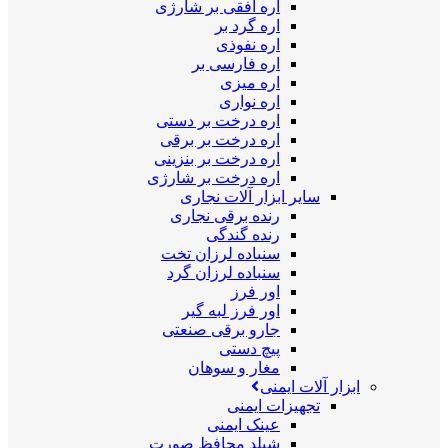
اره افقی بر شارژی
اره گرد بر
اره نفوذی
اره فارسی بر
اره میزی
اره نواری
اره درخت بر دستی
اره درخت بر برقی
اره درخت بر بنزینی
اره درخت بر شارژی
سایر ابزار آلات نجاری
رنده برقی نجاری
رنده گندگی
سنباده لرزان تخت
سنباده لرزان گرد
اور فرز
اور فرز لبه گیر
جارو برقی صنعتی
پیچ دستی
مغار و سوهان
ابزار آلات ایمنی
تجهیزات ایمنی
عینک ایمنی
شیلد محافظ صورت