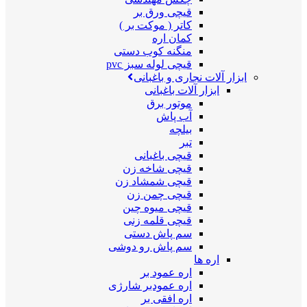
قیچی ورق بر
کاتر ( موکت بر )
کمان اره
منگنه کوب دستی
قیچی لوله سبز pvc
ابزار آلات نجاری و باغبانی
ابزار آلات باغبانی
موتور برق
آب پاش
بیلچه
تبر
قیچی باغبانی
قیچی شاخه زن
قیچی شمشاد زن
قیچی چمن زن
قیچی میوه چین
قیچی قلمه زنی
سم پاش دستی
سم پاش رو دوشی
اره ها
اره عمود بر
اره عمودبر شارژی
اره افقی بر