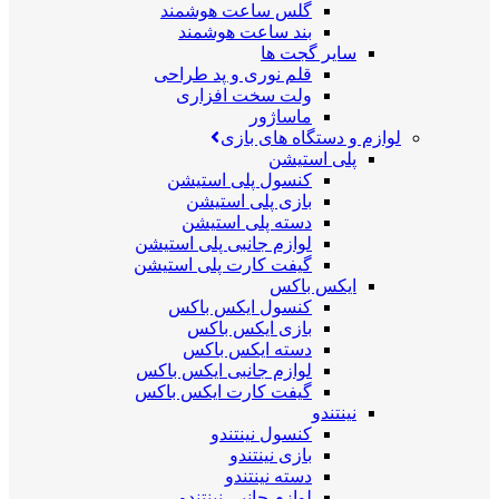
گلس ساعت هوشمند
بند ساعت هوشمند
سایر گجت ها
قلم نوری و پد طراحی
ولت سخت افزاری
ماساژور
لوازم و دستگاه های بازی
پلی استیشن
کنسول پلی استیشن
بازی پلی استیشن
دسته پلی استیشن
لوازم جانبی پلی استیشن
گیفت کارت پلی استیشن
ایکس باکس
کنسول ایکس باکس
بازی ایکس باکس
دسته ایکس باکس
لوازم جانبی ایکس باکس
گیفت کارت ایکس باکس
نینتندو
کنسول نینتندو
بازی نینتندو
دسته نینتندو
لوازم جانبی نینتندو