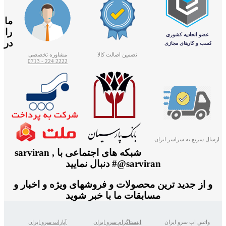
ما
را
در
تضمین اصالت کالا
مشاوره تخصصی
2222 224 - 0713
ارسال سریع به سراسر ایران
شبکه های اجتماعی با sarviran ,
@sarviran# دنبال نمایید
و از جدید ترین محصولات و فروشهای ویژه و اخبار و
مسابقات ما با خبر شوید
واتس اپ سرو ایران
اینستاگرام سرو ایران
آپارات سرو ایران