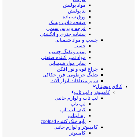
مواد پولیش
پد پولیش
ورق سنباده
صفحه فلاپ دیسک
فرچه و برس سیمی
سنباده چتری و انگشتی
چسب و مواد شیمیایی
چسب
پمپ و تفنگ چسب
مواد تمیز کننده صنعتی
سایر مواد شیمیایی
چراغ قوه و نور افکن
شلنگ خرطومی فرز حکاکی
سایر متعلقات ابزار آلات
کالای دیجیتال
کامپیوتر و لپ تاپ
لپ تاپ و لوازم جانبی
لپ تاپ
کیف لپ تاپ
رم لپتاپ
پایه خنک کننده coolpad
کامپیوتر و لوازم جانبی
کامپیوتر