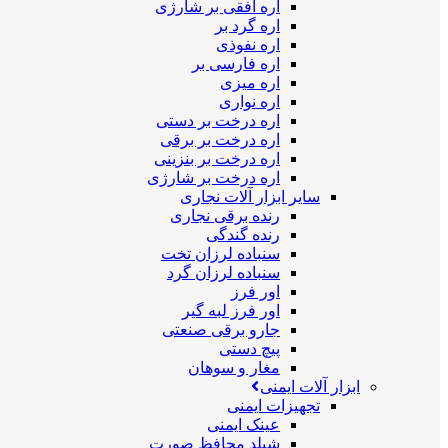
اره افقی بر شارژی
اره گرد بر
اره نفوذی
اره فارسی بر
اره میزی
اره نواری
اره درخت بر دستی
اره درخت بر برقی
اره درخت بر بنزینی
اره درخت بر شارژی
سایر ابزار آلات نجاری
رنده برقی نجاری
رنده گندگی
سنباده لرزان تخت
سنباده لرزان گرد
اور فرز
اور فرز لبه گیر
جارو برقی صنعتی
پیچ دستی
مغار و سوهان
ابزار آلات ایمنی
تجهیزات ایمنی
عینک ایمنی
شیلد محافظ صورت