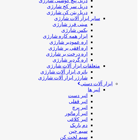
دریل پیچ گوشتی شارژی
دریل سر کج شارژی
دریل بتن کن شارژی
سایر ابزار آلات شارژی
مینی فرز شارژی
بکس شارژی
ابزار همه کاره شارژی
اره عمودبر شارژی
اره افقی بر شارژی
اره درخت بر شارژی
اره گردبر شارژی
متعلقات ابزار آلات شارژی
باتری ابزار آلات شارژی
شارژر ابزار آلات شارژی
ابزار آلات دستی
انبر ها
انبر دست
انبر قفلی
انبر پرچ
انبر آرماتور
انبر کلاغی
دم باریک
سیم چین
سیم لخت کن