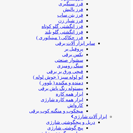
فرز سنگبری
فرز پالیش
فرز بتن ساب
فرز شیار زن
فرز انگشتی گلو کوتاه
فرز انگشتی گلو بلند
فرز حکاکی ( مینیاتوری )
سایر ابزار آلات برقی
پروفیل بر
بکس برقی
سشوار صنعتی
سنگ رومیزی
قیچی ورق بر برقی
اتو لوله سبز ( جوش لوله )
دمنده و مکنده ( بلوور )
پیستوله رنگ پاش برقی
ابزار همه کاره
ابزار همه کاره شارژی
کارواش
میخکوب و منگنه کوب برقی
ابزار آلات شارژی
دریل و پیچگوشتی شارژی
پیچ گوشتی شارژی