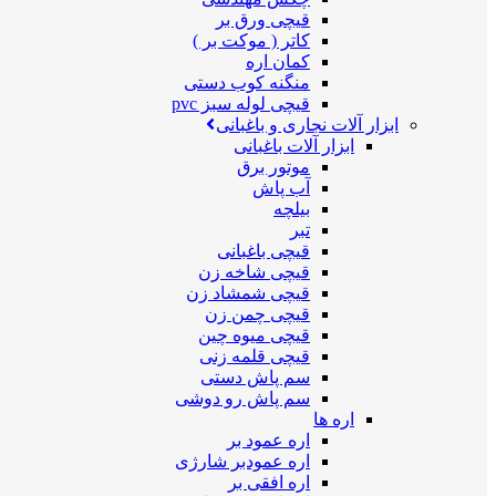
قیچی ورق بر
کاتر ( موکت بر )
کمان اره
منگنه کوب دستی
قیچی لوله سبز pvc
ابزار آلات نجاری و باغبانی
ابزار آلات باغبانی
موتور برق
آب پاش
بیلچه
تبر
قیچی باغبانی
قیچی شاخه زن
قیچی شمشاد زن
قیچی چمن زن
قیچی میوه چین
قیچی قلمه زنی
سم پاش دستی
سم پاش رو دوشی
اره ها
اره عمود بر
اره عمودبر شارژی
اره افقی بر