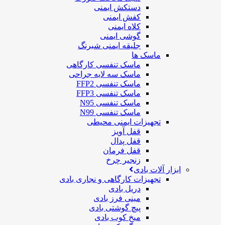
دستکش ایمنی
کفش ایمنی
کلاه ایمنی
گوشی ایمنی
جلیقه ایمنی شبرنگ
ماسک ها
ماسک تنفسی کارگاهی
ماسک سه لایه جراحی
ماسک تنفسی FFP2
ماسک تنفسی FFP3
ماسک تنفسی N95
ماسک تنفسی N99
تجهیزات ایمنی محیطی
قفل آویز
قفل پدال
قفل فرمان
زنجیر چرخ
ابزار آلات بادی
تجهیزات کارگاهی و نجاری بادی
دریل بادی
مینی فرز بادی
پیچ گوشتی بادی
میخ کوب بادی