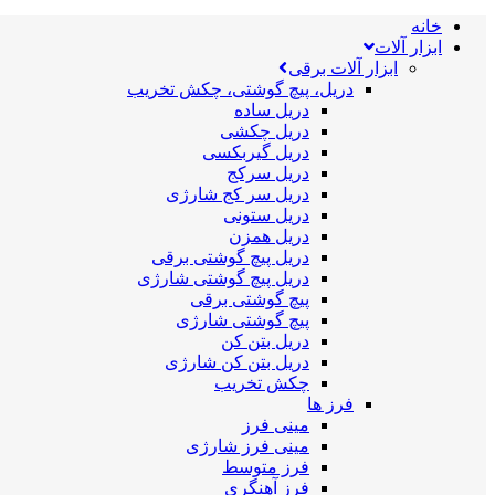
خانه
ابزار آلات
ابزار آلات برقی
دریل، پیچ گوشتی، چکش تخریب
دریل ساده
دریل چکشی
دریل گیربکسی
دریل سرکج
دریل سر کج شارژی
دریل ستونی
دریل همزن
دریل پیچ گوشتی برقی
دریل پیچ گوشتی شارژی
پیچ گوشتی برقی
پیچ گوشتی شارژی
دریل بتن کن
دریل بتن کن شارژی
چکش تخریب
فرز ها
مینی فرز
مینی فرز شارژی
فرز متوسط
فرز آهنگری