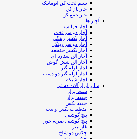
سیم لخت کن اتوماتیک
خار باز کن
خار جمع کن
آچار ها
آچار فرانسه
آچار دو سر تخت
آچار یکسر رینگی
آچار دو سر رینگی
آچار یکسر جغجغه
آچار آلن ستاره ای
آچار آلن شش گوش
آچار لوله گیر
آچار لوله گیر دو دسته
آچار شبکه
سایر ابزار آلات دستی
ست ابزار
جعبه ابزار
جعبه بکس
متعلقات بکس و بیت
پیچ گوشتی
پیچ گوشتی ضربه خور
فاز متر
چکش دو شاخ
چکش مهندسی