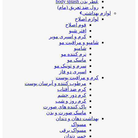
عطر بدن body splash
رول ضد تعریق (مام)
لوازم بهداشتی
لوازم اصلاح
فوم اصلاح
افتر شیو
کرم و اسپری موبر
شامپو و مراقبت مو
شامپو
نرم کننده مو
ماسک مو
سرم و تونیک مو
اسپری دو فاز
کرم و مراقبت پوست
مرطوب کننده و آبرسان پوست
کرم ضد آفتاب
کرم دور چشم
کرم روز و شب
پاک کننده های صورت
ماسک صورت و بدن
بهداشت دهان و دندان
مسواک
مسواک برقی
خمیر دندان