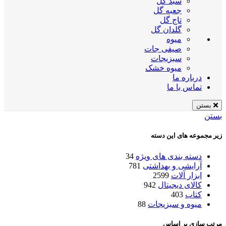
سبد گل
جعبه گل
تاج گل
گلدان گل
میوه
صیفی جات
سبزیجات
میوه خشک
درباره ما
تماس با ما
بستن
بستن
زیر مجموعه های این دسته
دسته بندی های ویژه
34
آرایشی و بهداشتی
781
ابزار آلات
2599
کالای دیجیتال
942
کتاب
403
میوه و سبزیجات
88
مرتب سازی بر اساس