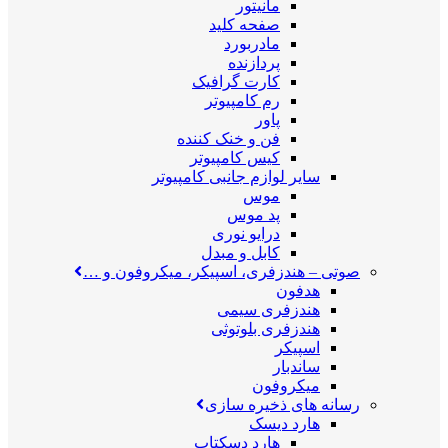
مانیتور
صفحه کلید
مادربورد
پردازنده
کارت گرافیک
رم کامپیوتر
پاور
فن و خنک کننده
کیس کامپیوتر
سایر لوازم جانبی کامپیوتر
موس
پد موس
درایو نوری
کابل و مبدل
صوتی
–
هندزفری، اسپیکر، میکروفون و …
هدفون
هندزفری سیمی
هندزفری بلوتوثی
اسپیکر
ساندبار
میکروفون
رسانه های ذخیره سازی
هارد دیسک
هارد دسکتاپ