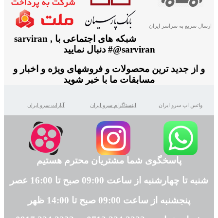
ارسال سریع به سراسر ایران
شبکه های اجتماعی با sarviran ,
@sarviran# دنبال نمایید
و از جدید ترین محصولات و فروشهای ویژه و اخبار و
مسابقات ما با خبر شوید
واتس اپ سرو ایران
اینستاگرام سرو ایران
آپارات سرو ایران
پاسخگوی شما مشتریان محترم هستیم
شنبه تا چهارشنبه از ساعت 09:00 صبح تا 16:00 عصر
پنجشنبه از ساعت 09:00 صبح تا 14:00 ظهر