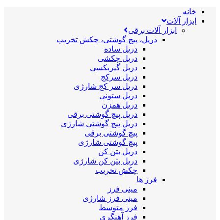
خانه
ابزار آلات
ابزار آلات برقی
دریل، پیچ گوشتی، چکش تخریب
دریل ساده
دریل چکشی
دریل گیربکسی
دریل سرکج
دریل سر کج شارژی
دریل ستونی
دریل همزن
دریل پیچ گوشتی برقی
دریل پیچ گوشتی شارژی
پیچ گوشتی برقی
پیچ گوشتی شارژی
دریل بتن کن
دریل بتن کن شارژی
چکش تخریب
فرز ها
مینی فرز
مینی فرز شارژی
فرز متوسط
فرز آهنگری