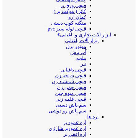
قیچی ورق بر
کاتر ( موکت بر )
کمان اره
منگنه کوب دستی
قیچی لوله سبز pvc
ابزار آلات نجاری و باغبانی
ابزار آلات باغبانی
موتور برق
آب پاش
بیلچه
تبر
قیچی باغبانی
قیچی شاخه زن
قیچی شمشاد زن
قیچی چمن زن
قیچی میوه چین
قیچی قلمه زنی
سم پاش دستی
سم پاش رو دوشی
اره ها
اره عمود بر
اره عمودبر شارژی
اره افقی بر