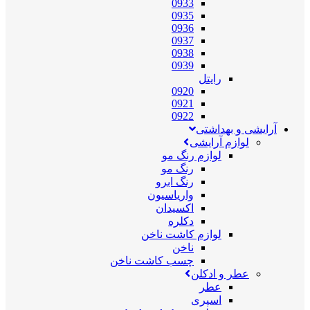
0933
0935
0936
0937
0938
0939
رایتل
0920
0921
0922
آرایشی و بهداشتی
لوازم آرایشی
لوازم رنگ مو
رنگ مو
رنگ ابرو
واریاسیون
اکسیدان
دکلره
لوازم کاشت ناخن
ناخن
چسب کاشت ناخن
عطر و ادکلن
عطر
اسپری