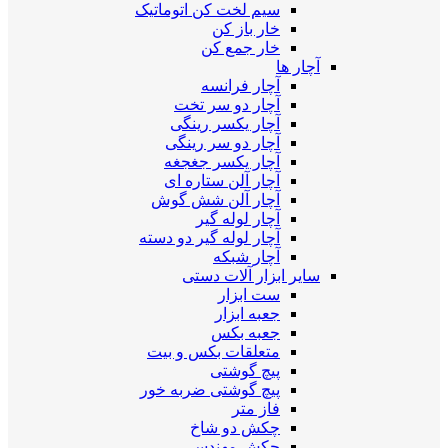
سیم لخت کن اتوماتیک
خار باز کن
خار جمع کن
آچار ها
آچار فرانسه
آچار دو سر تخت
آچار یکسر رینگی
آچار دو سر رینگی
آچار یکسر جغجغه
آچار آلن ستاره ای
آچار آلن شش گوش
آچار لوله گیر
آچار لوله گیر دو دسته
آچار شبکه
سایر ابزار آلات دستی
ست ابزار
جعبه ابزار
جعبه بکس
متعلقات بکس و بیت
پیچ گوشتی
پیچ گوشتی ضربه خور
فاز متر
چکش دو شاخ
چکش مهندسی