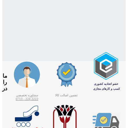
ما
را
در
تضمین اصالت کالا
مشاوره تخصصی
2222 224 - 0713