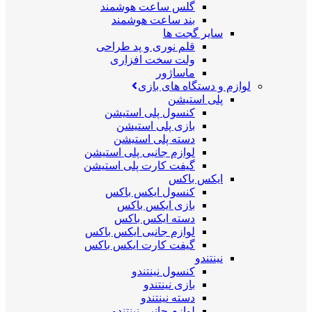
گلس ساعت هوشمند
بند ساعت هوشمند
سایر گجت ها
قلم نوری و پد طراحی
ولت سخت افزاری
ماساژور
لوازم و دستگاه های بازی
پلی استیشن
کنسول پلی استیشن
بازی پلی استیشن
دسته پلی استیشن
لوازم جانبی پلی استیشن
گیفت کارت پلی استیشن
ایکس باکس
کنسول ایکس باکس
بازی ایکس باکس
دسته ایکس باکس
لوازم جانبی ایکس باکس
گیفت کارت ایکس باکس
نینتندو
کنسول نینتندو
بازی نینتندو
دسته نینتندو
لوازم جانبی نینتندو