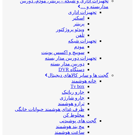
تجهیزات اداری و شبکه
–
پرینتر، مودم، دوربین
مداربسته و …
تجهیزات اداری
اسکنر
پرینتر
ویدئو پروژکتور
تلفن
تجهیزات شبکه
مودم
سوییچ و اکسس پوینت
تجهیزات دوربین مدار بسته
دوربین مدار بسته
دستگاه DVR
گجت ها و سایر کالاهای دیجیتال
خانه هوشمند
Tv box
جارو رباتیک
جارو شارژی
ترازو هوشمند
ظرف غذای هوشمند حیوانات خانگی
مخلوط کن
گجت های پوشیدنی
مچ بند هوشمند
ساعت هوشمند