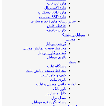
هارد لپ تاپ
هارد اکسترنال
هارد SSD دسکتاپ
هارد SSD لپ تاپ
سایر رسانه های ذخیره سازی
حافظه فلش
کارت حافظه
موبایل و تبلت
موبایل
گوشی موبایل
محافظ صفحه نمایش موبایل
کیف و کاور موبایل
باتری موبایل
تبلت
دستگاه تبلت
محافظ صفحه نمایش تبلت
کیف و کاور تبلت
باتری تبلت
لوازم جانبی موبایل و تبلت
پاور بانک
کابل و شارژر
مبدل برق
دسته نگهدارنده موبایل