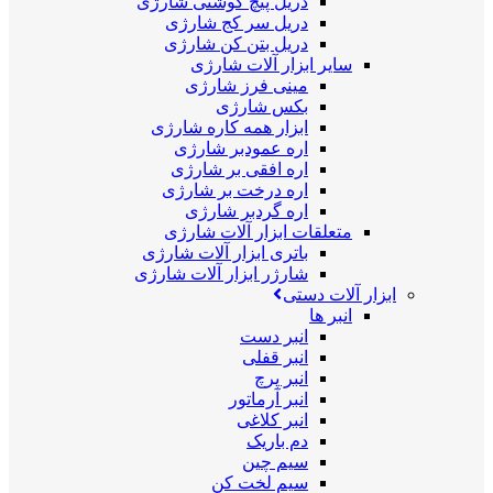
دریل پیچ گوشتی شارژی
دریل سر کج شارژی
دریل بتن کن شارژی
سایر ابزار آلات شارژی
مینی فرز شارژی
بکس شارژی
ابزار همه کاره شارژی
اره عمودبر شارژی
اره افقی بر شارژی
اره درخت بر شارژی
اره گردبر شارژی
متعلقات ابزار آلات شارژی
باتری ابزار آلات شارژی
شارژر ابزار آلات شارژی
ابزار آلات دستی
انبر ها
انبر دست
انبر قفلی
انبر پرچ
انبر آرماتور
انبر کلاغی
دم باریک
سیم چین
سیم لخت کن