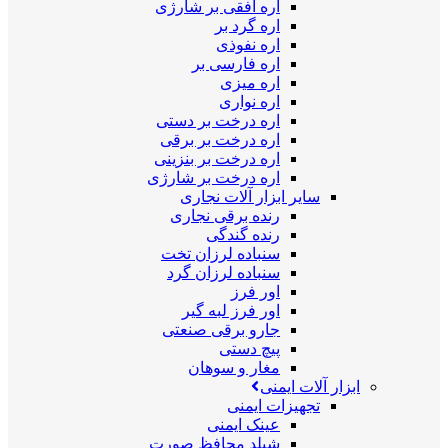
اره افقی بر شارژی
اره گرد بر
اره نفوذی
اره فارسی بر
اره میزی
اره نواری
اره درخت بر دستی
اره درخت بر برقی
اره درخت بر بنزینی
اره درخت بر شارژی
سایر ابزار آلات نجاری
رنده برقی نجاری
رنده گندگی
سنباده لرزان تخت
سنباده لرزان گرد
اور فرز
اور فرز لبه گیر
جارو برقی صنعتی
پیچ دستی
مغار و سوهان
ابزار آلات ایمنی
تجهیزات ایمنی
عینک ایمنی
شیلد محافظ صورت