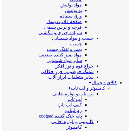
مواد پولیش
پد پولیش
ورق سنباده
صفحه فلاپ دیسک
فرچه و برس سیمی
سنباده چتری و انگشتی
چسب و مواد شیمیایی
چسب
پمپ و تفنگ چسب
مواد تمیز کننده صنعتی
سایر مواد شیمیایی
چراغ قوه و نور افکن
شلنگ خرطومی فرز حکاکی
سایر متعلقات ابزار آلات
کالای دیجیتال
کامپیوتر و لپ تاپ
لپ تاپ و لوازم جانبی
لپ تاپ
کیف لپ تاپ
رم لپتاپ
پایه خنک کننده coolpad
کامپیوتر و لوازم جانبی
کامپیوتر