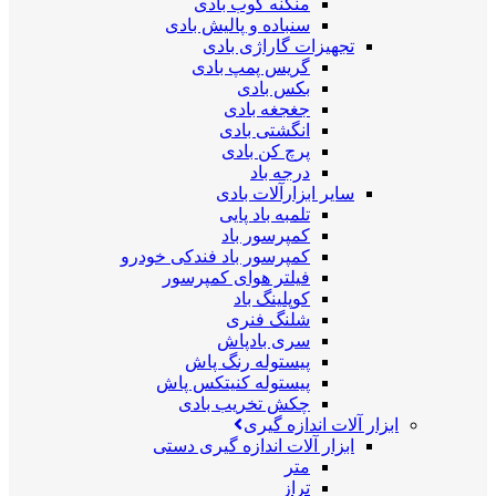
منگنه کوب بادی
سنباده و پالیش بادی
تجهیزات گاراژی بادی
گریس پمپ بادی
بکس بادی
جغجغه بادی
انگشتی بادی
پرچ کن بادی
درجه باد
سایر ابزارآلات بادی
تلمبه باد پایی
کمپرسور باد
کمپرسور باد فندکی خودرو
فیلتر هوای کمپرسور
کوپلینگ باد
شلنگ فنری
سری بادپاش
پیستوله رنگ پاش
پیستوله کنیتکس پاش
چکش تخریب بادی
ابزار آلات اندازه گیری
ابزار آلات اندازه گیری دستی
متر
تراز