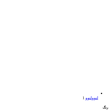
لنوو
لنوو
1
رنگ