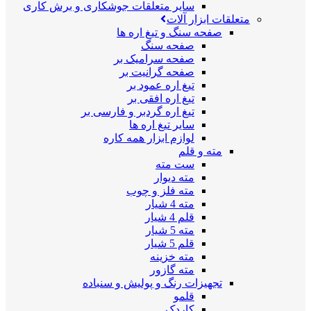
سایر متعلقات جوشکاری و برش کاری
متعلقات ابزار آلات
صفحه سنگ و تیغ اره ها
صفحه سنگ
صفحه سرامیک بر
صفحه گرانیت بر
تیغ اره عمود بر
تیغ اره افقی بر
تیغ اره گردبر و فارسی بر
سایر تیغ اره ها
لوازم ابزار همه کاره
مته و قلم
ست مته
مته دیوار
مته فلز و چوب
مته 4 شیار
قلم 4 شیار
مته 5 شیار
قلم 5 شیار
مته خزینه
مته گازور
تجهیزات رنگ و پولیش و سنباده
قلمو
کاردک