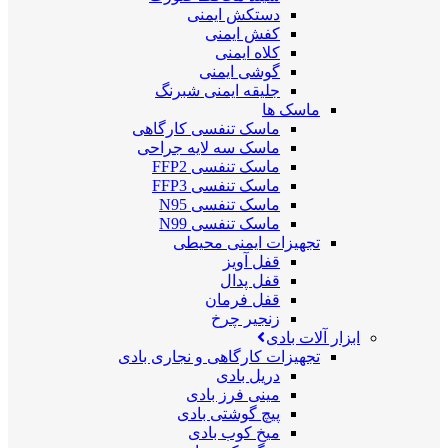
دستکش ایمنی
کفش ایمنی
کلاه ایمنی
گوشی ایمنی
جلیقه ایمنی شبرنگ
ماسک ها
ماسک تنفسی کارگاهی
ماسک سه لایه جراحی
ماسک تنفسی FFP2
ماسک تنفسی FFP3
ماسک تنفسی N95
ماسک تنفسی N99
تجهیزات ایمنی محیطی
قفل آویز
قفل پدال
قفل فرمان
زنجیر چرخ
ابزار آلات بادی
تجهیزات کارگاهی و نجاری بادی
دریل بادی
مینی فرز بادی
پیچ گوشتی بادی
میخ کوب بادی