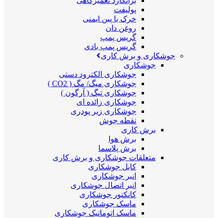
برانکارد تعمیرگاهی
پولیفت
خرک با پین ایمنی
روغن دان
گریس پمپ
گریس پمپ بادی
جوشکاری و برش کاری
جوشکاری
جوشکاری الکترود دستی
جوشکاری میگ/ مگ ( CO2 )
جوشکاری تیگ ( آرگون )
جوشکاری زائده ای
جوشکاری زیر پودری
نقطه جوش
برش کاری
برش هوا
برش پلاسما
متعلقات جوشکاری و برش کاری
کابل جوشکاری
انبر جوشکاری
انبر اتصال جوشکاری
کانکتور جوشکاری
ماسک جوشکاری
ماسک اتوماتیک جوشکاری