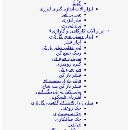
گونیا
ابزار آلات اندازه گیری لیزری
جی پی اس
متر لیزری
تراز لیزری
ابزار آلات کارگاهی و گاراژی
ابزار دستی های گاراژی
آچار فیلر
انبر قفلی فیلتر بازکن
رینگ جمع کن
سوپاپ جمع کن
گیره رومیزی
فنر جمع کن
فیلتر باز کن
فیلتر بازکن تسمه ای
فیلتر باز کن سه شاخ
پولی کش و بلبرینگ کش
آهنربای تلسکوپی
سایر ابزارآلات کارگاهی و گاراژی
جک روغنی
جک سوسماری
جک صافکاری
جرثقیل