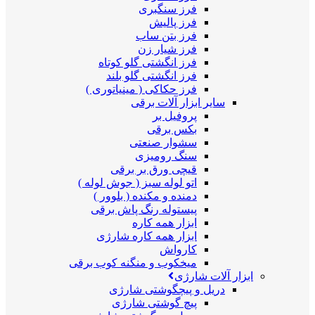
فرز سنگبری
فرز پالیش
فرز بتن ساب
فرز شیار زن
فرز انگشتی گلو کوتاه
فرز انگشتی گلو بلند
فرز حکاکی ( مینیاتوری )
سایر ابزار آلات برقی
پروفیل بر
بکس برقی
سشوار صنعتی
سنگ رومیزی
قیچی ورق بر برقی
اتو لوله سبز ( جوش لوله )
دمنده و مکنده ( بلوور )
پیستوله رنگ پاش برقی
ابزار همه کاره
ابزار همه کاره شارژی
کارواش
میخکوب و منگنه کوب برقی
ابزار آلات شارژی
دریل و پیچگوشتی شارژی
پیچ گوشتی شارژی