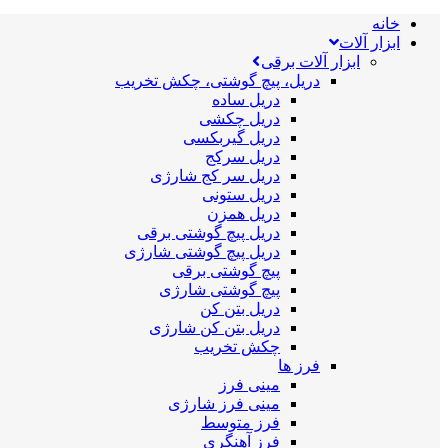
خانه
ابزار آلات
ابزار آلات برقی
دریل، پیچ گوشتی، چکش تخریب
دریل ساده
دریل چکشی
دریل گیربکسی
دریل سرکج
دریل سر کج شارژی
دریل ستونی
دریل همزن
دریل پیچ گوشتی برقی
دریل پیچ گوشتی شارژی
پیچ گوشتی برقی
پیچ گوشتی شارژی
دریل بتن کن
دریل بتن کن شارژی
چکش تخریب
فرز ها
مینی فرز
مینی فرز شارژی
فرز متوسط
فرز آهنگری