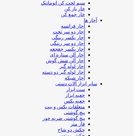
سیم لخت کن اتوماتیک
خار باز کن
خار جمع کن
آچار ها
آچار فرانسه
آچار دو سر تخت
آچار یکسر رینگی
آچار دو سر رینگی
آچار یکسر جغجغه
آچار آلن ستاره ای
آچار آلن شش گوش
آچار لوله گیر
آچار لوله گیر دو دسته
آچار شبکه
سایر ابزار آلات دستی
ست ابزار
جعبه ابزار
جعبه بکس
متعلقات بکس و بیت
پیچ گوشتی
پیچ گوشتی ضربه خور
فاز متر
چکش دو شاخ
چکش مهندسی