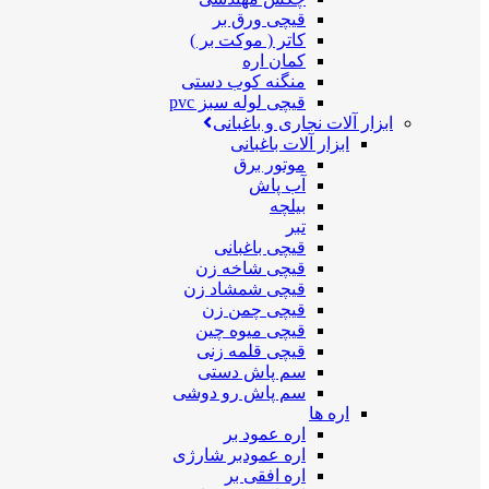
قیچی ورق بر
کاتر ( موکت بر )
کمان اره
منگنه کوب دستی
قیچی لوله سبز pvc
ابزار آلات نجاری و باغبانی
ابزار آلات باغبانی
موتور برق
آب پاش
بیلچه
تبر
قیچی باغبانی
قیچی شاخه زن
قیچی شمشاد زن
قیچی چمن زن
قیچی میوه چین
قیچی قلمه زنی
سم پاش دستی
سم پاش رو دوشی
اره ها
اره عمود بر
اره عمودبر شارژی
اره افقی بر