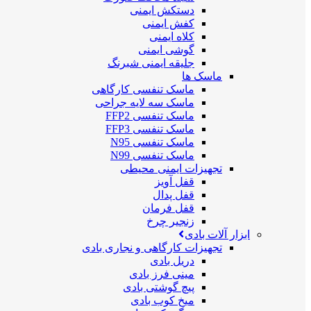
دستکش ایمنی
کفش ایمنی
کلاه ایمنی
گوشی ایمنی
جلیقه ایمنی شبرنگ
ماسک ها
ماسک تنفسی کارگاهی
ماسک سه لایه جراحی
ماسک تنفسی FFP2
ماسک تنفسی FFP3
ماسک تنفسی N95
ماسک تنفسی N99
تجهیزات ایمنی محیطی
قفل آویز
قفل پدال
قفل فرمان
زنجیر چرخ
ابزار آلات بادی
تجهیزات کارگاهی و نجاری بادی
دریل بادی
مینی فرز بادی
پیچ گوشتی بادی
میخ کوب بادی