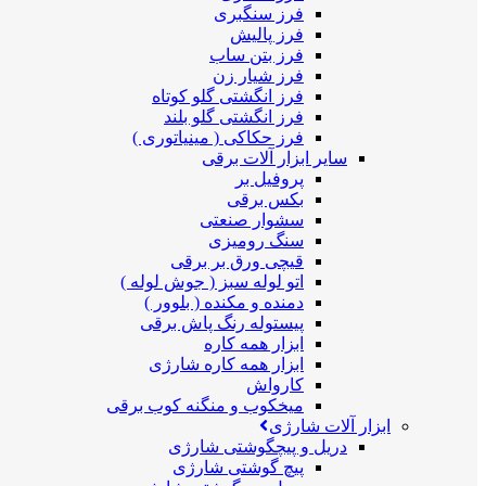
فرز سنگبری
فرز پالیش
فرز بتن ساب
فرز شیار زن
فرز انگشتی گلو کوتاه
فرز انگشتی گلو بلند
فرز حکاکی ( مینیاتوری )
سایر ابزار آلات برقی
پروفیل بر
بکس برقی
سشوار صنعتی
سنگ رومیزی
قیچی ورق بر برقی
اتو لوله سبز ( جوش لوله )
دمنده و مکنده ( بلوور )
پیستوله رنگ پاش برقی
ابزار همه کاره
ابزار همه کاره شارژی
کارواش
میخکوب و منگنه کوب برقی
ابزار آلات شارژی
دریل و پیچگوشتی شارژی
پیچ گوشتی شارژی