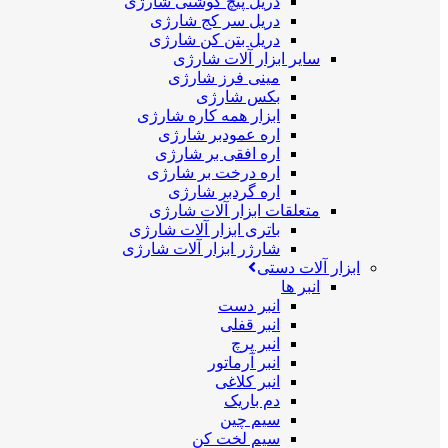
دریل پیچ گوشتی شارژی
دریل سر کج شارژی
دریل بتن کن شارژی
سایر ابزار آلات شارژی
مینی فرز شارژی
بکس شارژی
ابزار همه کاره شارژی
اره عمودبر شارژی
اره افقی بر شارژی
اره درخت بر شارژی
اره گردبر شارژی
متعلقات ابزار آلات شارژی
باتری ابزار آلات شارژی
شارژر ابزار آلات شارژی
ابزار آلات دستی
انبر ها
انبر دست
انبر قفلی
انبر پرچ
انبر آرماتور
انبر کلاغی
دم باریک
سیم چین
سیم لخت کن