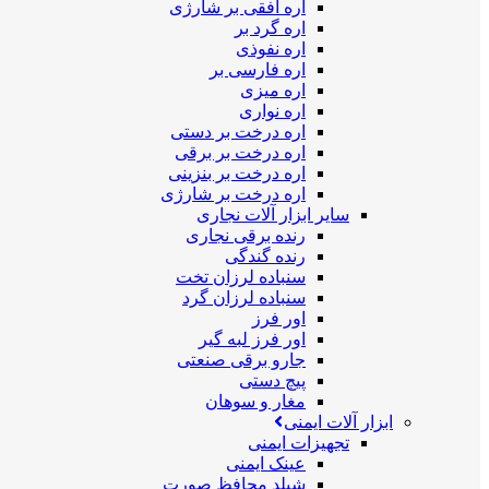
اره افقی بر شارژی
اره گرد بر
اره نفوذی
اره فارسی بر
اره میزی
اره نواری
اره درخت بر دستی
اره درخت بر برقی
اره درخت بر بنزینی
اره درخت بر شارژی
سایر ابزار آلات نجاری
رنده برقی نجاری
رنده گندگی
سنباده لرزان تخت
سنباده لرزان گرد
اور فرز
اور فرز لبه گیر
جارو برقی صنعتی
پیچ دستی
مغار و سوهان
ابزار آلات ایمنی
تجهیزات ایمنی
عینک ایمنی
شیلد محافظ صورت