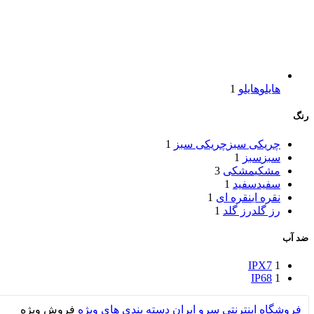
هایلو
هایلو
1
رنگ
چریکی سبز
چریکی سبز
1
سبز
سبز
1
مشکی
مشکی
3
سفید
سفید
1
نقره ای
نقره ای
1
رز گلد
رز گلد
1
ضد آب
IPX7
1
IP68
1
فروشگاه اینترنتی سرو ایران
دسته بندی های ویژه
فروش ویژه