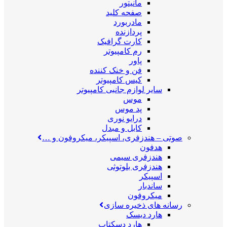
مانیتور
صفحه کلید
مادربورد
پردازنده
کارت گرافیک
رم کامپیوتر
پاور
فن و خنک کننده
کیس کامپیوتر
سایر لوازم جانبی کامپیوتر
موس
پد موس
درایو نوری
کابل و مبدل
صوتی
–
هندزفری، اسپیکر، میکروفون و …
هدفون
هندزفری سیمی
هندزفری بلوتوثی
اسپیکر
ساندبار
میکروفون
رسانه های ذخیره سازی
هارد دیسک
هارد دسکتاپ