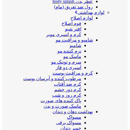
عطر بدن body splash
رول ضد تعریق (مام)
لوازم بهداشتی
لوازم اصلاح
فوم اصلاح
افتر شیو
کرم و اسپری موبر
شامپو و مراقبت مو
شامپو
نرم کننده مو
ماسک مو
سرم و تونیک مو
اسپری دو فاز
کرم و مراقبت پوست
مرطوب کننده و آبرسان پوست
کرم ضد آفتاب
کرم دور چشم
کرم روز و شب
پاک کننده های صورت
ماسک صورت و بدن
بهداشت دهان و دندان
مسواک
مسواک برقی
خمیر دندان