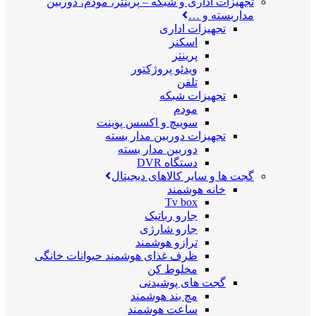
تجهیزات اداری و شبکه
–
پرینتر، مودم، دوربین
مداربسته و …
تجهیزات اداری
اسکنر
پرینتر
ویدئو پروژکتور
تلفن
تجهیزات شبکه
مودم
سوییچ و اکسس پوینت
تجهیزات دوربین مدار بسته
دوربین مدار بسته
دستگاه DVR
گجت ها و سایر کالاهای دیجیتال
خانه هوشمند
Tv box
جارو رباتیک
جارو شارژی
ترازو هوشمند
ظرف غذای هوشمند حیوانات خانگی
مخلوط کن
گجت های پوشیدنی
مچ بند هوشمند
ساعت هوشمند