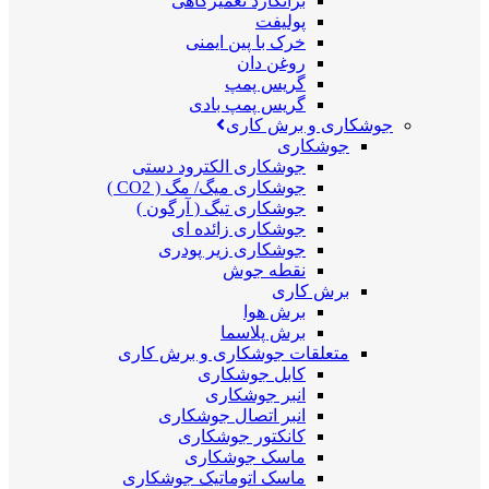
برانکارد تعمیرگاهی
پولیفت
خرک با پین ایمنی
روغن دان
گریس پمپ
گریس پمپ بادی
جوشکاری و برش کاری
جوشکاری
جوشکاری الکترود دستی
جوشکاری میگ/ مگ ( CO2 )
جوشکاری تیگ ( آرگون )
جوشکاری زائده ای
جوشکاری زیر پودری
نقطه جوش
برش کاری
برش هوا
برش پلاسما
متعلقات جوشکاری و برش کاری
کابل جوشکاری
انبر جوشکاری
انبر اتصال جوشکاری
کانکتور جوشکاری
ماسک جوشکاری
ماسک اتوماتیک جوشکاری