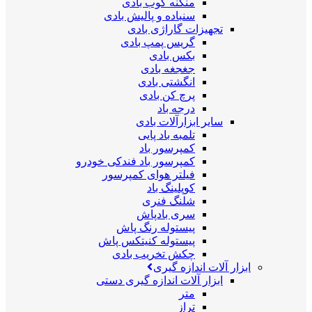
منگنه کوب بادی
سنباده و پالیش بادی
تجهیزات گاراژی بادی
گریس پمپ بادی
بکس بادی
جغجغه بادی
انگشتی بادی
پرچ کن بادی
درجه باد
سایر ابزارآلات بادی
تلمبه باد پایی
کمپرسور باد
کمپرسور باد فندکی خودرو
فیلتر هوای کمپرسور
کوپلینگ باد
شلنگ فنری
سری بادپاش
پیستوله رنگ پاش
پیستوله کنیتکس پاش
چکش تخریب بادی
ابزار آلات اندازه گیری
ابزار آلات اندازه گیری دستی
متر
تراز