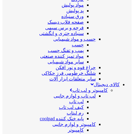
مواد پولیش
پد پولیش
ورق سنباده
صفحه فلاپ دیسک
فرچه و برس سیمی
سنباده چتری و انگشتی
چسب و مواد شیمیایی
چسب
پمپ و تفنگ چسب
مواد تمیز کننده صنعتی
سایر مواد شیمیایی
چراغ قوه و نور افکن
شلنگ خرطومی فرز حکاکی
سایر متعلقات ابزار آلات
کالای دیجیتال
کامپیوتر و لپ تاپ
لپ تاپ و لوازم جانبی
لپ تاپ
کیف لپ تاپ
رم لپتاپ
پایه خنک کننده coolpad
کامپیوتر و لوازم جانبی
کامپیوتر