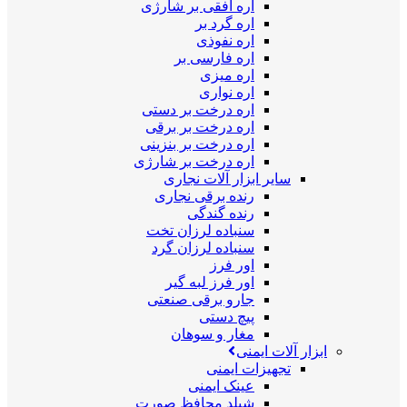
اره افقی بر شارژی
اره گرد بر
اره نفوذی
اره فارسی بر
اره میزی
اره نواری
اره درخت بر دستی
اره درخت بر برقی
اره درخت بر بنزینی
اره درخت بر شارژی
سایر ابزار آلات نجاری
رنده برقی نجاری
رنده گندگی
سنباده لرزان تخت
سنباده لرزان گرد
اور فرز
اور فرز لبه گیر
جارو برقی صنعتی
پیچ دستی
مغار و سوهان
ابزار آلات ایمنی
تجهیزات ایمنی
عینک ایمنی
شیلد محافظ صورت