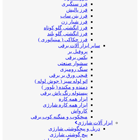
فرز سنگبری
فرز پالیش
فرز بتن ساب
فرز شیار زن
فرز انگشتی گلو کوتاه
فرز انگشتی گلو بلند
فرز حکاکی ( مینیاتوری )
سایر ابزار آلات برقی
پروفیل بر
بکس برقی
سشوار صنعتی
سنگ رومیزی
قیچی ورق بر برقی
اتو لوله سبز ( جوش لوله )
دمنده و مکنده ( بلوور )
پیستوله رنگ پاش برقی
ابزار همه کاره
ابزار همه کاره شارژی
کارواش
میخکوب و منگنه کوب برقی
ابزار آلات شارژی
دریل و پیچگوشتی شارژی
پیچ گوشتی شارژی