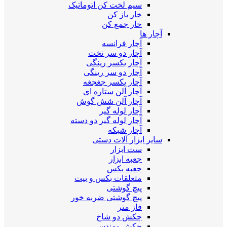
سیم لخت کن اتوماتیک
خار باز کن
خار جمع کن
آچار ها
آچار فرانسه
آچار دو سر تخت
آچار یکسر رینگی
آچار دو سر رینگی
آچار یکسر جغجغه
آچار آلن ستاره ای
آچار آلن شش گوش
آچار لوله گیر
آچار لوله گیر دو دسته
آچار شبکه
سایر ابزار آلات دستی
ست ابزار
جعبه ابزار
جعبه بکس
متعلقات بکس و بیت
پیچ گوشتی
پیچ گوشتی ضربه خور
فاز متر
چکش دو شاخ
چکش مهندسی