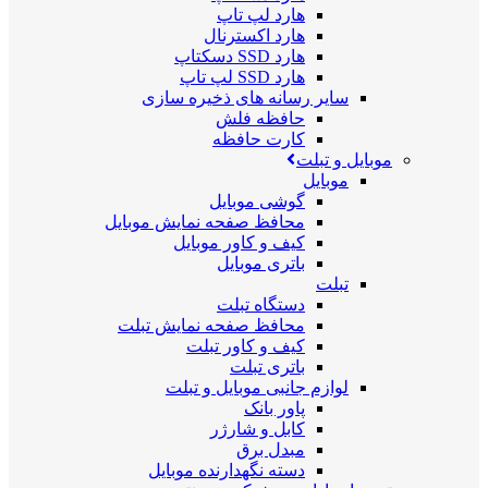
هارد لپ تاپ
هارد اکسترنال
هارد SSD دسکتاپ
هارد SSD لپ تاپ
سایر رسانه های ذخیره سازی
حافظه فلش
کارت حافظه
موبایل و تبلت
موبایل
گوشی موبایل
محافظ صفحه نمایش موبایل
کیف و کاور موبایل
باتری موبایل
تبلت
دستگاه تبلت
محافظ صفحه نمایش تبلت
کیف و کاور تبلت
باتری تبلت
لوازم جانبی موبایل و تبلت
پاور بانک
کابل و شارژر
مبدل برق
دسته نگهدارنده موبایل