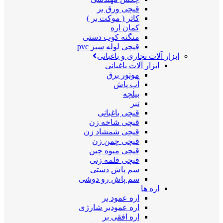
قیچی ورق بر
کاتر ( موکت بر )
کمان اره
منگنه کوب دستی
قیچی لوله سبز pvc
ابزار آلات نجاری و باغبانی
ابزار آلات باغبانی
موتور برق
آب پاش
بیلچه
تبر
قیچی باغبانی
قیچی شاخه زن
قیچی شمشاد زن
قیچی چمن زن
قیچی میوه چین
قیچی قلمه زنی
سم پاش دستی
سم پاش رو دوشی
اره ها
اره عمود بر
اره عمودبر شارژی
اره افقی بر