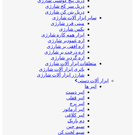
دریل پیچ گوشتی شارژی
دریل سر کج شارژی
دریل بتن کن شارژی
سایر ابزار آلات شارژی
مینی فرز شارژی
بکس شارژی
ابزار همه کاره شارژی
اره عمودبر شارژی
اره افقی بر شارژی
اره درخت بر شارژی
اره گردبر شارژی
متعلقات ابزار آلات شارژی
باتری ابزار آلات شارژی
شارژر ابزار آلات شارژی
ابزار آلات دستی
انبر ها
انبر دست
انبر قفلی
انبر پرچ
انبر آرماتور
انبر کلاغی
دم باریک
سیم چین
سیم لخت کن