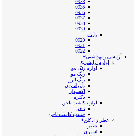
0933
0935
0936
0937
0938
0939
رایتل
0920
0921
0922
آرایشی و بهداشتی
لوازم آرایشی
لوازم رنگ مو
رنگ مو
رنگ ابرو
واریاسیون
اکسیدان
دکلره
لوازم کاشت ناخن
ناخن
چسب کاشت ناخن
عطر و ادکلن
عطر
اسپری