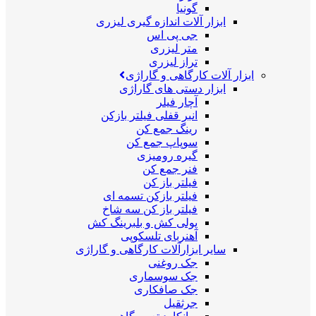
گونیا
ابزار آلات اندازه گیری لیزری
جی پی اس
متر لیزری
تراز لیزری
ابزار آلات کارگاهی و گاراژی
ابزار دستی های گاراژی
آچار فیلر
انبر قفلی فیلتر بازکن
رینگ جمع کن
سوپاپ جمع کن
گیره رومیزی
فنر جمع کن
فیلتر باز کن
فیلتر بازکن تسمه ای
فیلتر باز کن سه شاخ
پولی کش و بلبرینگ کش
آهنربای تلسکوپی
سایر ابزارآلات کارگاهی و گاراژی
جک روغنی
جک سوسماری
جک صافکاری
جرثقیل