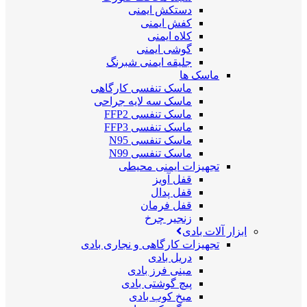
دستکش ایمنی
کفش ایمنی
کلاه ایمنی
گوشی ایمنی
جلیقه ایمنی شبرنگ
ماسک ها
ماسک تنفسی کارگاهی
ماسک سه لایه جراحی
ماسک تنفسی FFP2
ماسک تنفسی FFP3
ماسک تنفسی N95
ماسک تنفسی N99
تجهیزات ایمنی محیطی
قفل آویز
قفل پدال
قفل فرمان
زنجیر چرخ
ابزار آلات بادی
تجهیزات کارگاهی و نجاری بادی
دریل بادی
مینی فرز بادی
پیچ گوشتی بادی
میخ کوب بادی