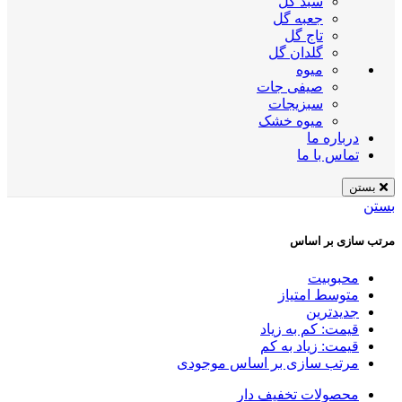
سبد گل
جعبه گل
تاج گل
گلدان گل
میوه
صیفی جات
سبزیجات
میوه خشک
درباره ما
تماس با ما
بستن
بستن
مرتب سازی بر اساس
محبوبیت
متوسط امتیاز
جدیدترین
قیمت: کم به زیاد
قیمت: زیاد به کم
مرتب سازی بر اساس موجودی
محصولات تخفیف دار