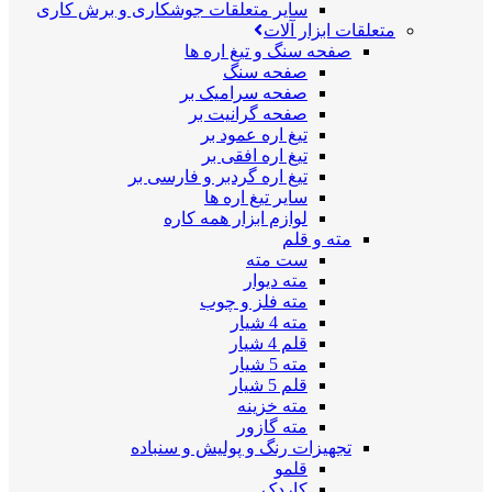
سایر متعلقات جوشکاری و برش کاری
متعلقات ابزار آلات
صفحه سنگ و تیغ اره ها
صفحه سنگ
صفحه سرامیک بر
صفحه گرانیت بر
تیغ اره عمود بر
تیغ اره افقی بر
تیغ اره گردبر و فارسی بر
سایر تیغ اره ها
لوازم ابزار همه کاره
مته و قلم
ست مته
مته دیوار
مته فلز و چوب
مته 4 شیار
قلم 4 شیار
مته 5 شیار
قلم 5 شیار
مته خزینه
مته گازور
تجهیزات رنگ و پولیش و سنباده
قلمو
کاردک