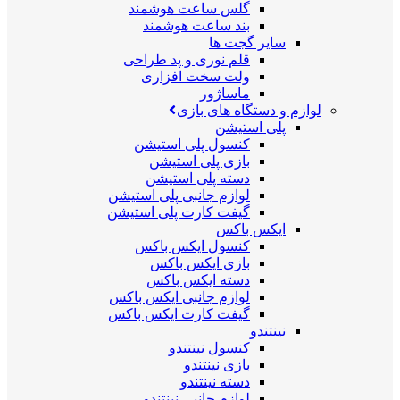
گلس ساعت هوشمند
بند ساعت هوشمند
سایر گجت ها
قلم نوری و پد طراحی
ولت سخت افزاری
ماساژور
لوازم و دستگاه های بازی
پلی استیشن
کنسول پلی استیشن
بازی پلی استیشن
دسته پلی استیشن
لوازم جانبی پلی استیشن
گیفت کارت پلی استیشن
ایکس باکس
کنسول ایکس باکس
بازی ایکس باکس
دسته ایکس باکس
لوازم جانبی ایکس باکس
گیفت کارت ایکس باکس
نینتندو
کنسول نینتندو
بازی نینتندو
دسته نینتندو
لوازم جانبی نینتندو