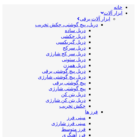
خانه
ابزار آلات
ابزار آلات برقی
دریل، پیچ گوشتی، چکش تخریب
دریل ساده
دریل چکشی
دریل گیربکسی
دریل سرکج
دریل سر کج شارژی
دریل ستونی
دریل همزن
دریل پیچ گوشتی برقی
دریل پیچ گوشتی شارژی
پیچ گوشتی برقی
پیچ گوشتی شارژی
دریل بتن کن
دریل بتن کن شارژی
چکش تخریب
فرز ها
مینی فرز
مینی فرز شارژی
فرز متوسط
فرز آهنگری