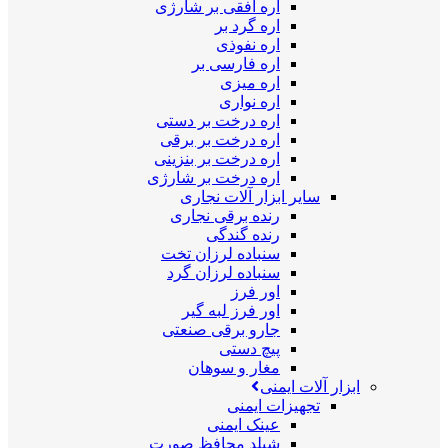
اره افقی بر شارژی
اره گرد بر
اره نفوذی
اره فارسی بر
اره میزی
اره نواری
اره درخت بر دستی
اره درخت بر برقی
اره درخت بر بنزینی
اره درخت بر شارژی
سایر ابزار آلات نجاری
رنده برقی نجاری
رنده گندگی
سنباده لرزان تخت
سنباده لرزان گرد
اور فرز
اور فرز لبه گیر
جارو برقی صنعتی
پیچ دستی
مغار و سوهان
ابزار آلات ایمنی
تجهیزات ایمنی
عینک ایمنی
شیلد محافظ صورت