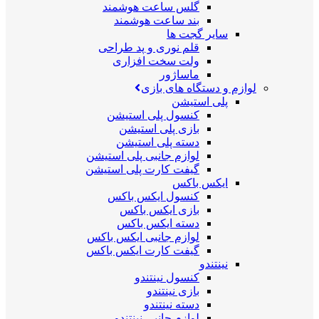
گلس ساعت هوشمند
بند ساعت هوشمند
سایر گجت ها
قلم نوری و پد طراحی
ولت سخت افزاری
ماساژور
لوازم و دستگاه های بازی
پلی استیشن
کنسول پلی استیشن
بازی پلی استیشن
دسته پلی استیشن
لوازم جانبی پلی استیشن
گیفت کارت پلی استیشن
ایکس باکس
کنسول ایکس باکس
بازی ایکس باکس
دسته ایکس باکس
لوازم جانبی ایکس باکس
گیفت کارت ایکس باکس
نینتندو
کنسول نینتندو
بازی نینتندو
دسته نینتندو
لوازم جانبی نینتندو