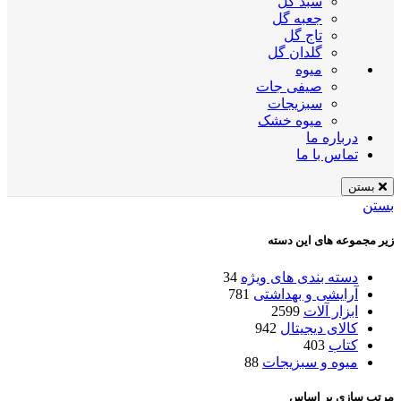
سبد گل
جعبه گل
تاج گل
گلدان گل
میوه
صیفی جات
سبزیجات
میوه خشک
درباره ما
تماس با ما
بستن
بستن
زیر مجموعه های این دسته
دسته بندی های ویژه
34
آرایشی و بهداشتی
781
ابزار آلات
2599
کالای دیجیتال
942
کتاب
403
میوه و سبزیجات
88
مرتب سازی بر اساس