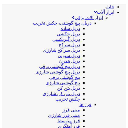
خانه
ابزار آلات
ابزار آلات برقی
دریل، پیچ گوشتی، چکش تخریب
دریل ساده
دریل چکشی
دریل گیربکسی
دریل سرکج
دریل سر کج شارژی
دریل ستونی
دریل همزن
دریل پیچ گوشتی برقی
دریل پیچ گوشتی شارژی
پیچ گوشتی برقی
پیچ گوشتی شارژی
دریل بتن کن
دریل بتن کن شارژی
چکش تخریب
فرز ها
مینی فرز
مینی فرز شارژی
فرز متوسط
فرز آهنگری