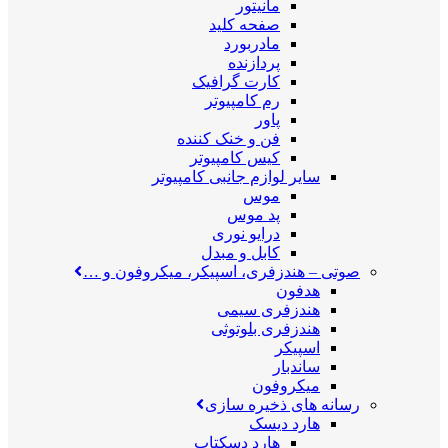
مانیتور
صفحه کلید
مادربورد
پردازنده
کارت گرافیک
رم کامپیوتر
پاور
فن و خنک کننده
کیس کامپیوتر
سایر لوازم جانبی کامپیوتر
موس
پد موس
درایو نوری
کابل و مبدل
صوتی
–
هندزفری، اسپیکر، میکروفون و …
هدفون
هندزفری سیمی
هندزفری بلوتوثی
اسپیکر
ساندبار
میکروفون
رسانه های ذخیره سازی
هارد دیسک
هارد دسکتاپ