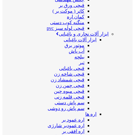
قیچی ورق بر
کاتر ( موکت بر )
کمان اره
منگنه کوب دستی
قیچی لوله سبز pvc
ابزار آلات نجاری و باغبانی
ابزار آلات باغبانی
موتور برق
آب پاش
بیلچه
تبر
قیچی باغبانی
قیچی شاخه زن
قیچی شمشاد زن
قیچی چمن زن
قیچی میوه چین
قیچی قلمه زنی
سم پاش دستی
سم پاش رو دوشی
اره ها
اره عمود بر
اره عمودبر شارژی
اره افقی بر