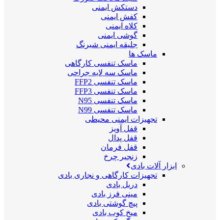
دستکش ایمنی
کفش ایمنی
کلاه ایمنی
گوشی ایمنی
جلیقه ایمنی شبرنگ
ماسک ها
ماسک تنفسی کارگاهی
ماسک سه لایه جراحی
ماسک تنفسی FFP2
ماسک تنفسی FFP3
ماسک تنفسی N95
ماسک تنفسی N99
تجهیزات ایمنی محیطی
قفل آویز
قفل پدال
قفل فرمان
زنجیر چرخ
ابزار آلات بادی
تجهیزات کارگاهی و نجاری بادی
دریل بادی
مینی فرز بادی
پیچ گوشتی بادی
میخ کوب بادی