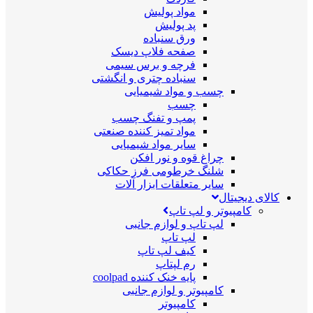
مواد پولیش
پد پولیش
ورق سنباده
صفحه فلاپ دیسک
فرچه و برس سیمی
سنباده چتری و انگشتی
چسب و مواد شیمیایی
چسب
پمپ و تفنگ چسب
مواد تمیز کننده صنعتی
سایر مواد شیمیایی
چراغ قوه و نور افکن
شلنگ خرطومی فرز حکاکی
سایر متعلقات ابزار آلات
کالای دیجیتال
کامپیوتر و لپ تاپ
لپ تاپ و لوازم جانبی
لپ تاپ
کیف لپ تاپ
رم لپتاپ
پایه خنک کننده coolpad
کامپیوتر و لوازم جانبی
کامپیوتر