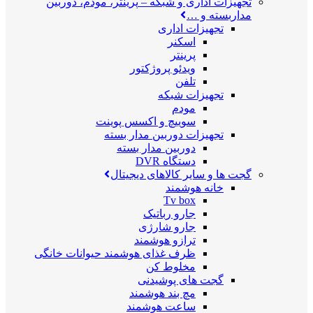
تجهیزات اداری و شبکه
–
پرینتر، مودم، دوربین
مداربسته و …
تجهیزات اداری
اسکنر
پرینتر
ویدئو پروژکتور
تلفن
تجهیزات شبکه
مودم
سوییچ و اکسس پوینت
تجهیزات دوربین مدار بسته
دوربین مدار بسته
دستگاه DVR
گجت ها و سایر کالاهای دیجیتال
خانه هوشمند
Tv box
جارو رباتیک
جارو شارژی
ترازو هوشمند
ظرف غذای هوشمند حیوانات خانگی
مخلوط کن
گجت های پوشیدنی
مچ بند هوشمند
ساعت هوشمند