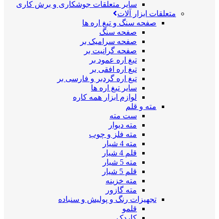
سایر متعلقات جوشکاری و برش کاری
متعلقات ابزار آلات
صفحه سنگ و تیغ اره ها
صفحه سنگ
صفحه سرامیک بر
صفحه گرانیت بر
تیغ اره عمود بر
تیغ اره افقی بر
تیغ اره گردبر و فارسی بر
سایر تیغ اره ها
لوازم ابزار همه کاره
مته و قلم
ست مته
مته دیوار
مته فلز و چوب
مته 4 شیار
قلم 4 شیار
مته 5 شیار
قلم 5 شیار
مته خزینه
مته گازور
تجهیزات رنگ و پولیش و سنباده
قلمو
کاردک