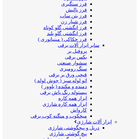
فرز سنگبری
فرز پالیش
فرز بتن ساب
فرز شیار زن
فرز انگشتی گلو کوتاه
فرز انگشتی گلو بلند
فرز حکاکی ( مینیاتوری )
سایر ابزار آلات برقی
پروفیل بر
بکس برقی
سشوار صنعتی
سنگ رومیزی
قیچی ورق بر برقی
اتو لوله سبز ( جوش لوله )
دمنده و مکنده ( بلوور )
پیستوله رنگ پاش برقی
ابزار همه کاره
ابزار همه کاره شارژی
کارواش
میخکوب و منگنه کوب برقی
ابزار آلات شارژی
دریل و پیچگوشتی شارژی
پیچ گوشتی شارژی