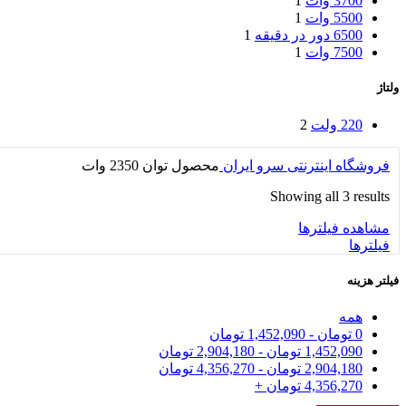
3700 وات
1
5500 وات
1
6500 دور در دقیقه
1
7500 وات
1
ولتاژ
220 ولت
2
فروشگاه اینترنتی سرو ایران
محصول توان
2350 وات
Showing all 3 results
مشاهده فیلترها
فیلترها
فیلتر هزینه
همه
0
تومان
-
1,452,090
تومان
1,452,090
تومان
-
2,904,180
تومان
2,904,180
تومان
-
4,356,270
تومان
4,356,270
تومان
+