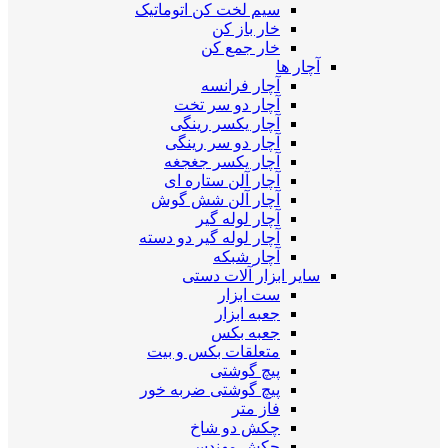
سیم لخت کن اتوماتیک
خار باز کن
خار جمع کن
آچار ها
آچار فرانسه
آچار دو سر تخت
آچار یکسر رینگی
آچار دو سر رینگی
آچار یکسر جغجغه
آچار آلن ستاره ای
آچار آلن شش گوش
آچار لوله گیر
آچار لوله گیر دو دسته
آچار شبکه
سایر ابزار آلات دستی
ست ابزار
جعبه ابزار
جعبه بکس
متعلقات بکس و بیت
پیچ گوشتی
پیچ گوشتی ضربه خور
فاز متر
چکش دو شاخ
چکش مهندسی