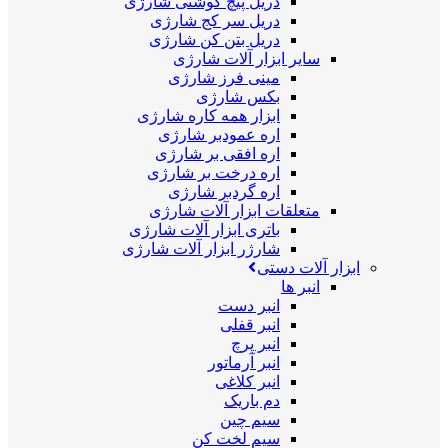
دریل پیچ گوشتی شارژی
دریل سر کج شارژی
دریل بتن کن شارژی
سایر ابزار آلات شارژی
مینی فرز شارژی
بکس شارژی
ابزار همه کاره شارژی
اره عمودبر شارژی
اره افقی بر شارژی
اره درخت بر شارژی
اره گردبر شارژی
متعلقات ابزار آلات شارژی
باتری ابزار آلات شارژی
شارژر ابزار آلات شارژی
ابزار آلات دستی
انبر ها
انبر دست
انبر قفلی
انبر پرچ
انبر آرماتور
انبر کلاغی
دم باریک
سیم چین
سیم لخت کن