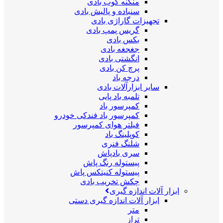
منگنه کوب بادی
سنباده و پالیش بادی
تجهیزات گاراژی بادی
گریس پمپ بادی
بکس بادی
جغجغه بادی
انگشتی بادی
پرچ کن بادی
درجه باد
سایر ابزارآلات بادی
تلمبه باد پایی
کمپرسور باد
کمپرسور باد فندکی خودرو
فیلتر هوای کمپرسور
کوپلینگ باد
شلنگ فنری
سری بادپاش
پیستوله رنگ پاش
پیستوله کنیتکس پاش
چکش تخریب بادی
ابزار آلات اندازه گیری
ابزار آلات اندازه گیری دستی
متر
تراز