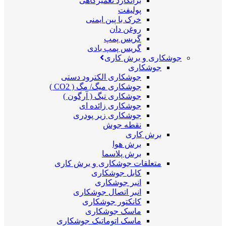
برانکارد تعمیرگاهی
پولیفت
خرک با پین ایمنی
روغن دان
گریس پمپ
گریس پمپ بادی
جوشکاری و برش کاری
جوشکاری
جوشکاری الکترود دستی
جوشکاری میگ/ مگ ( CO2 )
جوشکاری تیگ ( آرگون )
جوشکاری زائده ای
جوشکاری زیر پودری
نقطه جوش
برش کاری
برش هوا
برش پلاسما
متعلقات جوشکاری و برش کاری
کابل جوشکاری
انبر جوشکاری
انبر اتصال جوشکاری
کانکتور جوشکاری
ماسک جوشکاری
ماسک اتوماتیک جوشکاری