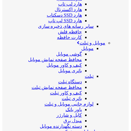
هارد لپ تاپ
هارد اکسترنال
هارد SSD دسکتاپ
هارد SSD لپ تاپ
سایر رسانه های ذخیره سازی
حافظه فلش
کارت حافظه
موبایل و تبلت
موبایل
گوشی موبایل
محافظ صفحه نمایش موبایل
کیف و کاور موبایل
باتری موبایل
تبلت
دستگاه تبلت
محافظ صفحه نمایش تبلت
کیف و کاور تبلت
باتری تبلت
لوازم جانبی موبایل و تبلت
پاور بانک
کابل و شارژر
مبدل برق
دسته نگهدارنده موبایل