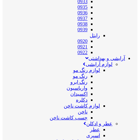
0933
0935
0936
0937
0938
0939
رایتل
0920
0921
0922
آرایشی و بهداشتی
لوازم آرایشی
لوازم رنگ مو
رنگ مو
رنگ ابرو
واریاسیون
اکسیدان
دکلره
لوازم کاشت ناخن
ناخن
چسب کاشت ناخن
عطر و ادکلن
عطر
اسپری