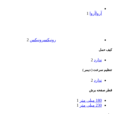
آروا
آروا
1
رونیکس
رونیکس
2
کیف حمل
ندارد
2
تنظیم سرعت ( دیمر )
ندارد
2
قطر صفحه برش
180 میلی متر
1
230 میلی متر
1