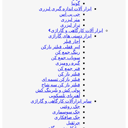
گونیا
ابزار آلات اندازه گیری لیزری
جی پی اس
متر لیزری
تراز لیزری
ابزار آلات کارگاهی و گاراژی
ابزار دستی های گاراژی
آچار فیلر
انبر قفلی فیلتر بازکن
رینگ جمع کن
سوپاپ جمع کن
گیره رومیزی
فنر جمع کن
فیلتر باز کن
فیلتر بازکن تسمه ای
فیلتر باز کن سه شاخ
پولی کش و بلبرینگ کش
آهنربای تلسکوپی
سایر ابزارآلات کارگاهی و گاراژی
جک روغنی
جک سوسماری
جک صافکاری
جرثقیل