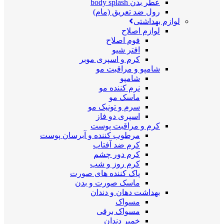
عطر بدن body splash
رول ضد تعریق (مام)
لوازم بهداشتی
لوازم اصلاح
فوم اصلاح
افتر شیو
کرم و اسپری موبر
شامپو و مراقبت مو
شامپو
نرم کننده مو
ماسک مو
سرم و تونیک مو
اسپری دو فاز
کرم و مراقبت پوست
مرطوب کننده و آبرسان پوست
کرم ضد آفتاب
کرم دور چشم
کرم روز و شب
پاک کننده های صورت
ماسک صورت و بدن
بهداشت دهان و دندان
مسواک
مسواک برقی
خمیر دندان