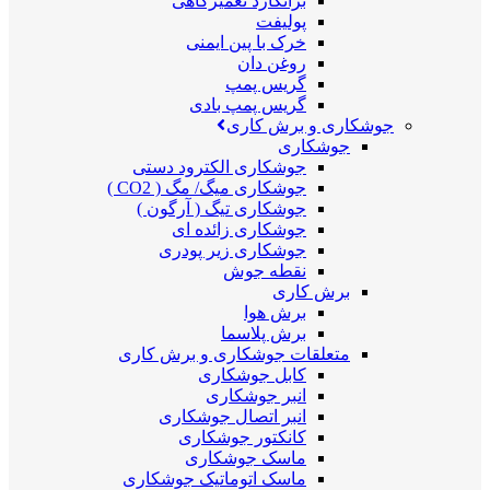
برانکارد تعمیرگاهی
پولیفت
خرک با پین ایمنی
روغن دان
گریس پمپ
گریس پمپ بادی
جوشکاری و برش کاری
جوشکاری
جوشکاری الکترود دستی
جوشکاری میگ/ مگ ( CO2 )
جوشکاری تیگ ( آرگون )
جوشکاری زائده ای
جوشکاری زیر پودری
نقطه جوش
برش کاری
برش هوا
برش پلاسما
متعلقات جوشکاری و برش کاری
کابل جوشکاری
انبر جوشکاری
انبر اتصال جوشکاری
کانکتور جوشکاری
ماسک جوشکاری
ماسک اتوماتیک جوشکاری