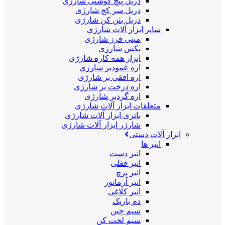
دریل پیچ گوشتی شارژی
دریل سر کج شارژی
دریل بتن کن شارژی
سایر ابزار آلات شارژی
مینی فرز شارژی
بکس شارژی
ابزار همه کاره شارژی
اره عمودبر شارژی
اره افقی بر شارژی
اره درخت بر شارژی
اره گردبر شارژی
متعلقات ابزار آلات شارژی
باتری ابزار آلات شارژی
شارژر ابزار آلات شارژی
ابزار آلات دستی
انبر ها
انبر دست
انبر قفلی
انبر پرچ
انبر آرماتور
انبر کلاغی
دم باریک
سیم چین
سیم لخت کن