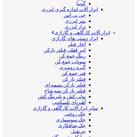
گونیا
ابزار آلات اندازه گیری لیزری
جی پی اس
متر لیزری
تراز لیزری
ابزار آلات کارگاهی و گاراژی
ابزار دستی های گاراژی
آچار فیلر
انبر قفلی فیلتر بازکن
رینگ جمع کن
سوپاپ جمع کن
گیره رومیزی
فنر جمع کن
فیلتر باز کن
فیلتر بازکن تسمه ای
فیلتر باز کن سه شاخ
پولی کش و بلبرینگ کش
آهنربای تلسکوپی
سایر ابزارآلات کارگاهی و گاراژی
جک روغنی
جک سوسماری
جک صافکاری
جرثقیل