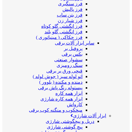
فرز سنگبری
فرز پالیش
فرز بتن ساب
فرز شیار زن
فرز انگشتی گلو کوتاه
فرز انگشتی گلو بلند
فرز حکاکی ( مینیاتوری )
سایر ابزار آلات برقی
پروفیل بر
بکس برقی
سشوار صنعتی
سنگ رومیزی
قیچی ورق بر برقی
اتو لوله سبز ( جوش لوله )
دمنده و مکنده ( بلوور )
پیستوله رنگ پاش برقی
ابزار همه کاره
ابزار همه کاره شارژی
کارواش
میخکوب و منگنه کوب برقی
ابزار آلات شارژی
دریل و پیچگوشتی شارژی
پیچ گوشتی شارژی