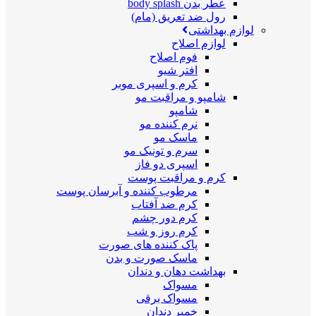
عطر بدن body splash
رول ضد تعریق (مام)
لوازم بهداشتی
لوازم اصلاح
فوم اصلاح
افتر شیو
کرم و اسپری موبر
شامپو و مراقبت مو
شامپو
نرم کننده مو
ماسک مو
سرم و تونیک مو
اسپری دو فاز
کرم و مراقبت پوست
مرطوب کننده و آبرسان پوست
کرم ضد آفتاب
کرم دور چشم
کرم روز و شب
پاک کننده های صورت
ماسک صورت و بدن
بهداشت دهان و دندان
مسواک
مسواک برقی
خمیر دندان