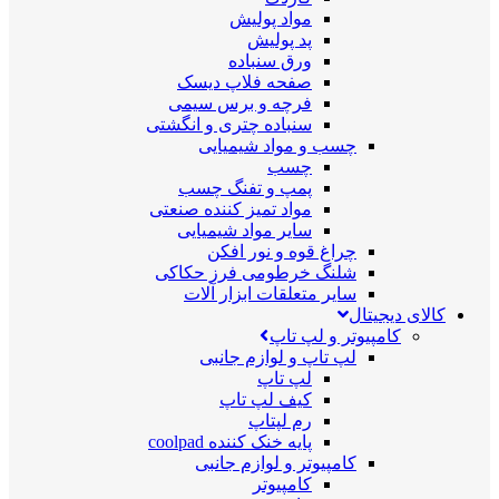
مواد پولیش
پد پولیش
ورق سنباده
صفحه فلاپ دیسک
فرچه و برس سیمی
سنباده چتری و انگشتی
چسب و مواد شیمیایی
چسب
پمپ و تفنگ چسب
مواد تمیز کننده صنعتی
سایر مواد شیمیایی
چراغ قوه و نور افکن
شلنگ خرطومی فرز حکاکی
سایر متعلقات ابزار آلات
کالای دیجیتال
کامپیوتر و لپ تاپ
لپ تاپ و لوازم جانبی
لپ تاپ
کیف لپ تاپ
رم لپتاپ
پایه خنک کننده coolpad
کامپیوتر و لوازم جانبی
کامپیوتر