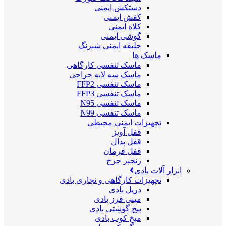
دستکش ایمنی
کفش ایمنی
کلاه ایمنی
گوشی ایمنی
جلیقه ایمنی شبرنگ
ماسک ها
ماسک تنفسی کارگاهی
ماسک سه لایه جراحی
ماسک تنفسی FFP2
ماسک تنفسی FFP3
ماسک تنفسی N95
ماسک تنفسی N99
تجهیزات ایمنی محیطی
قفل آویز
قفل پدال
قفل فرمان
زنجیر چرخ
ابزار آلات بادی
تجهیزات کارگاهی و نجاری بادی
دریل بادی
مینی فرز بادی
پیچ گوشتی بادی
میخ کوب بادی