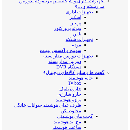
تجهیزات اداری و شبکه
–
پرینتر، مودم، دوربین
مداربسته و …
تجهیزات اداری
اسکنر
پرینتر
ویدئو پروژکتور
تلفن
تجهیزات شبکه
مودم
سوییچ و اکسس پوینت
تجهیزات دوربین مدار بسته
دوربین مدار بسته
دستگاه DVR
گجت ها و سایر کالاهای دیجیتال
خانه هوشمند
Tv box
جارو رباتیک
جارو شارژی
ترازو هوشمند
ظرف غذای هوشمند حیوانات خانگی
مخلوط کن
گجت های پوشیدنی
مچ بند هوشمند
ساعت هوشمند