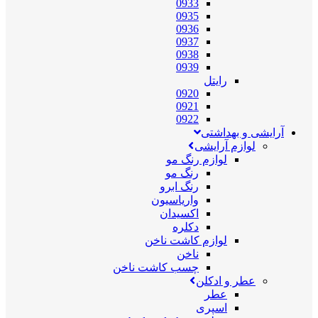
0933
0935
0936
0937
0938
0939
رایتل
0920
0921
0922
آرایشی و بهداشتی
لوازم آرایشی
لوازم رنگ مو
رنگ مو
رنگ ابرو
واریاسیون
اکسیدان
دکلره
لوازم کاشت ناخن
ناخن
چسب کاشت ناخن
عطر و ادکلن
عطر
اسپری