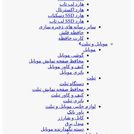
هارد لپ تاپ
هارد اکسترنال
هارد SSD دسکتاپ
هارد SSD لپ تاپ
سایر رسانه های ذخیره سازی
حافظه فلش
کارت حافظه
موبایل و تبلت
موبایل
گوشی موبایل
محافظ صفحه نمایش موبایل
کیف و کاور موبایل
باتری موبایل
تبلت
دستگاه تبلت
محافظ صفحه نمایش تبلت
کیف و کاور تبلت
باتری تبلت
لوازم جانبی موبایل و تبلت
پاور بانک
کابل و شارژر
مبدل برق
دسته نگهدارنده موبایل