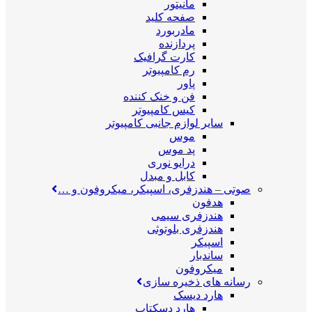
مانیتور
صفحه کلید
مادربورد
پردازنده
کارت گرافیک
رم کامپیوتر
پاور
فن و خنک کننده
کیس کامپیوتر
سایر لوازم جانبی کامپیوتر
موس
پد موس
درایو نوری
کابل و مبدل
صوتی
–
هندزفری، اسپیکر، میکروفون و …
هدفون
هندزفری سیمی
هندزفری بلوتوثی
اسپیکر
ساندبار
میکروفون
رسانه های ذخیره سازی
هارد دیسک
هارد دسکتاپ