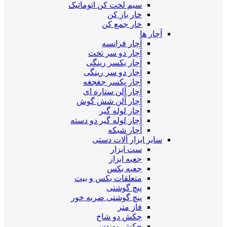
سیم لخت کن اتوماتیک
خار باز کن
خار جمع کن
آچار ها
آچار فرانسه
آچار دو سر تخت
آچار یکسر رینگی
آچار دو سر رینگی
آچار یکسر جغجغه
آچار آلن ستاره ای
آچار آلن شش گوش
آچار لوله گیر
آچار لوله گیر دو دسته
آچار شبکه
سایر ابزار آلات دستی
ست ابزار
جعبه ابزار
جعبه بکس
متعلقات بکس و بیت
پیچ گوشتی
پیچ گوشتی ضربه خور
فاز متر
چکش دو شاخ
چکش مهندسی