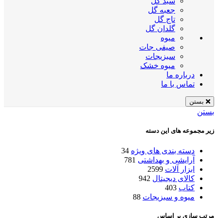
سبد گل
جعبه گل
تاج گل
گلدان گل
میوه
صیفی جات
سبزیجات
میوه خشک
درباره ما
تماس با ما
بستن
بستن
زیر مجموعه های این دسته
دسته بندی های ویژه
34
آرایشی و بهداشتی
781
ابزار آلات
2599
کالای دیجیتال
942
کتاب
403
میوه و سبزیجات
88
مرتب سازی بر اساس