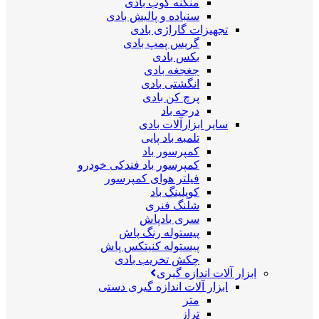
منگنه کوب بادی
سنباده و پالیش بادی
تجهیزات گاراژی بادی
گریس پمپ بادی
بکس بادی
جغجغه بادی
انگشتی بادی
پرچ کن بادی
درجه باد
سایر ابزارآلات بادی
تلمبه باد پایی
کمپرسور باد
کمپرسور باد فندکی خودرو
فیلتر هوای کمپرسور
کوپلینگ باد
شلنگ فنری
سری بادپاش
پیستوله رنگ پاش
پیستوله کنیتکس پاش
چکش تخریب بادی
ابزار آلات اندازه گیری
ابزار آلات اندازه گیری دستی
متر
تراز