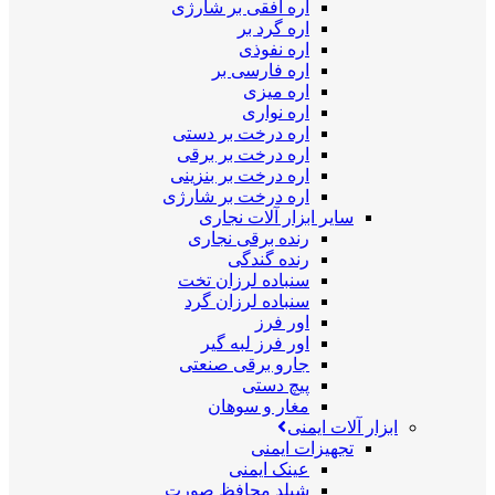
اره افقی بر شارژی
اره گرد بر
اره نفوذی
اره فارسی بر
اره میزی
اره نواری
اره درخت بر دستی
اره درخت بر برقی
اره درخت بر بنزینی
اره درخت بر شارژی
سایر ابزار آلات نجاری
رنده برقی نجاری
رنده گندگی
سنباده لرزان تخت
سنباده لرزان گرد
اور فرز
اور فرز لبه گیر
جارو برقی صنعتی
پیچ دستی
مغار و سوهان
ابزار آلات ایمنی
تجهیزات ایمنی
عینک ایمنی
شیلد محافظ صورت