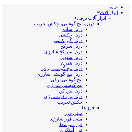
خانه
ابزار آلات
ابزار آلات برقی
دریل، پیچ گوشتی، چکش تخریب
دریل ساده
دریل چکشی
دریل گیربکسی
دریل سرکج
دریل سر کج شارژی
دریل ستونی
دریل همزن
دریل پیچ گوشتی برقی
دریل پیچ گوشتی شارژی
پیچ گوشتی برقی
پیچ گوشتی شارژی
دریل بتن کن
دریل بتن کن شارژی
چکش تخریب
فرز ها
مینی فرز
مینی فرز شارژی
فرز متوسط
فرز آهنگری