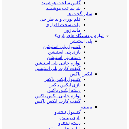
گلس ساعت هوشمند
بند ساعت هوشمند
سایر گجت ها
قلم نوری و پد طراحی
ولت سخت افزاری
ماساژور
لوازم و دستگاه های بازی
پلی استیشن
کنسول پلی استیشن
بازی پلی استیشن
دسته پلی استیشن
لوازم جانبی پلی استیشن
گیفت کارت پلی استیشن
ایکس باکس
کنسول ایکس باکس
بازی ایکس باکس
دسته ایکس باکس
لوازم جانبی ایکس باکس
گیفت کارت ایکس باکس
نینتندو
کنسول نینتندو
بازی نینتندو
دسته نینتندو
لوازم جانبی نینتندو