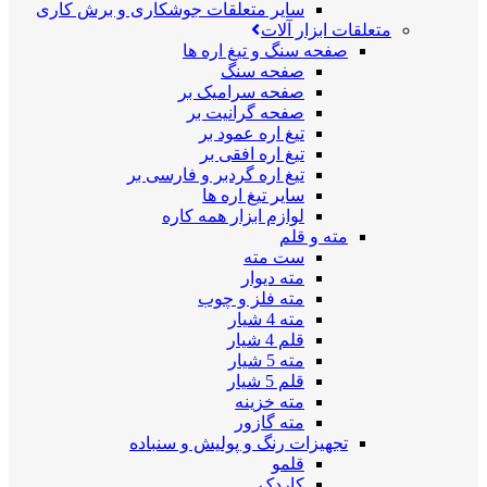
سایر متعلقات جوشکاری و برش کاری
متعلقات ابزار آلات
صفحه سنگ و تیغ اره ها
صفحه سنگ
صفحه سرامیک بر
صفحه گرانیت بر
تیغ اره عمود بر
تیغ اره افقی بر
تیغ اره گردبر و فارسی بر
سایر تیغ اره ها
لوازم ابزار همه کاره
مته و قلم
ست مته
مته دیوار
مته فلز و چوب
مته 4 شیار
قلم 4 شیار
مته 5 شیار
قلم 5 شیار
مته خزینه
مته گازور
تجهیزات رنگ و پولیش و سنباده
قلمو
کاردک