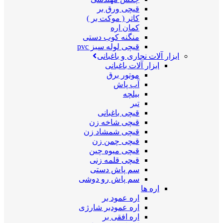
قیچی ورق بر
کاتر ( موکت بر )
کمان اره
منگنه کوب دستی
قیچی لوله سبز pvc
ابزار آلات نجاری و باغبانی
ابزار آلات باغبانی
موتور برق
آب پاش
بیلچه
تبر
قیچی باغبانی
قیچی شاخه زن
قیچی شمشاد زن
قیچی چمن زن
قیچی میوه چین
قیچی قلمه زنی
سم پاش دستی
سم پاش رو دوشی
اره ها
اره عمود بر
اره عمودبر شارژی
اره افقی بر