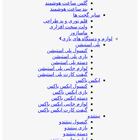
گلس ساعت هوشمند
بند ساعت هوشمند
سایر گجت ها
قلم نوری و پد طراحی
ولت سخت افزاری
ماساژور
لوازم و دستگاه های بازی
پلی استیشن
کنسول پلی استیشن
بازی پلی استیشن
دسته پلی استیشن
لوازم جانبی پلی استیشن
گیفت کارت پلی استیشن
ایکس باکس
کنسول ایکس باکس
بازی ایکس باکس
دسته ایکس باکس
لوازم جانبی ایکس باکس
گیفت کارت ایکس باکس
نینتندو
کنسول نینتندو
بازی نینتندو
دسته نینتندو
لوازم جانبی نینتندو