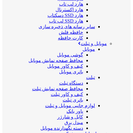
هارد لپ تاپ
هارد اکسترنال
هارد SSD دسکتاپ
هارد SSD لپ تاپ
سایر رسانه های ذخیره سازی
حافظه فلش
کارت حافظه
موبایل و تبلت
موبایل
گوشی موبایل
محافظ صفحه نمایش موبایل
کیف و کاور موبایل
باتری موبایل
تبلت
دستگاه تبلت
محافظ صفحه نمایش تبلت
کیف و کاور تبلت
باتری تبلت
لوازم جانبی موبایل و تبلت
پاور بانک
کابل و شارژر
مبدل برق
دسته نگهدارنده موبایل