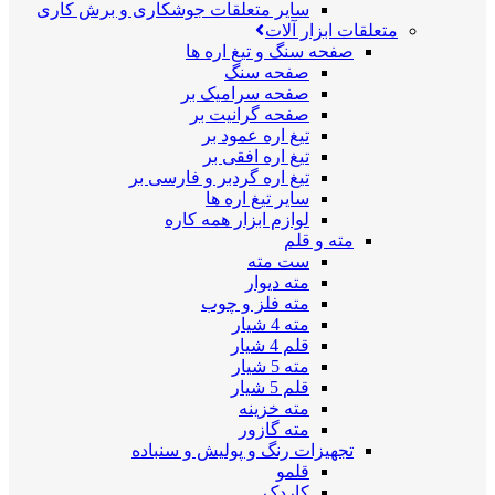
سایر متعلقات جوشکاری و برش کاری
متعلقات ابزار آلات
صفحه سنگ و تیغ اره ها
صفحه سنگ
صفحه سرامیک بر
صفحه گرانیت بر
تیغ اره عمود بر
تیغ اره افقی بر
تیغ اره گردبر و فارسی بر
سایر تیغ اره ها
لوازم ابزار همه کاره
مته و قلم
ست مته
مته دیوار
مته فلز و چوب
مته 4 شیار
قلم 4 شیار
مته 5 شیار
قلم 5 شیار
مته خزینه
مته گازور
تجهیزات رنگ و پولیش و سنباده
قلمو
کاردک