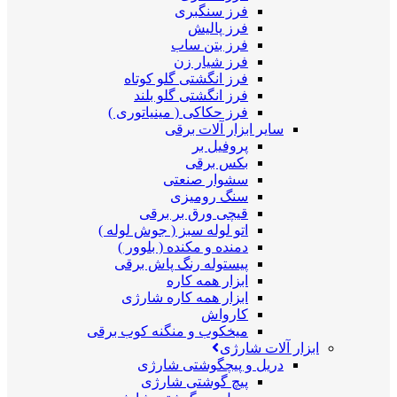
فرز سنگبری
فرز پالیش
فرز بتن ساب
فرز شیار زن
فرز انگشتی گلو کوتاه
فرز انگشتی گلو بلند
فرز حکاکی ( مینیاتوری )
سایر ابزار آلات برقی
پروفیل بر
بکس برقی
سشوار صنعتی
سنگ رومیزی
قیچی ورق بر برقی
اتو لوله سبز ( جوش لوله )
دمنده و مکنده ( بلوور )
پیستوله رنگ پاش برقی
ابزار همه کاره
ابزار همه کاره شارژی
کارواش
میخکوب و منگنه کوب برقی
ابزار آلات شارژی
دریل و پیچگوشتی شارژی
پیچ گوشتی شارژی