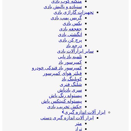
منگنه کوب بادی
سنباده و پالیش بادی
تجهیزات گاراژی بادی
گریس پمپ بادی
بکس بادی
جغجغه بادی
انگشتی بادی
پرچ کن بادی
درجه باد
سایر ابزارآلات بادی
تلمبه باد پایی
کمپرسور باد
کمپرسور باد فندکی خودرو
فیلتر هوای کمپرسور
کوپلینگ باد
شلنگ فنری
سری بادپاش
پیستوله رنگ پاش
پیستوله کنیتکس پاش
چکش تخریب بادی
ابزار آلات اندازه گیری
ابزار آلات اندازه گیری دستی
متر
تراز