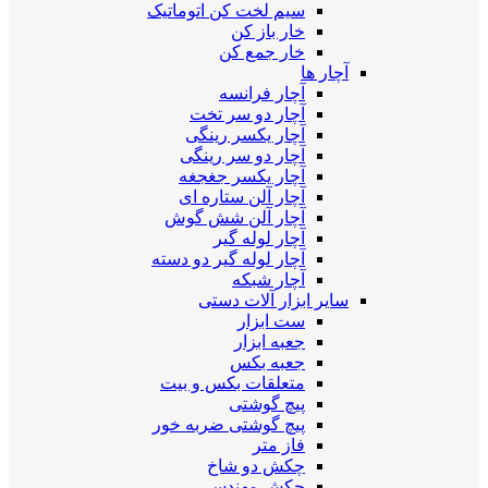
سیم لخت کن اتوماتیک
خار باز کن
خار جمع کن
آچار ها
آچار فرانسه
آچار دو سر تخت
آچار یکسر رینگی
آچار دو سر رینگی
آچار یکسر جغجغه
آچار آلن ستاره ای
آچار آلن شش گوش
آچار لوله گیر
آچار لوله گیر دو دسته
آچار شبکه
سایر ابزار آلات دستی
ست ابزار
جعبه ابزار
جعبه بکس
متعلقات بکس و بیت
پیچ گوشتی
پیچ گوشتی ضربه خور
فاز متر
چکش دو شاخ
چکش مهندسی