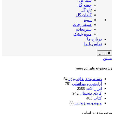
سبد گل
جعبه گل
تاج گل
گلدان گل
میوه
صیفی جات
سبزیجات
میوه خشک
درباره ما
تماس با ما
بستن
بستن
زیر مجموعه های این دسته
دسته بندی های ویژه
34
آرایشی و بهداشتی
781
ابزار آلات
2599
کالای دیجیتال
942
کتاب
403
میوه و سبزیجات
88
مرتب سازی بر اساس