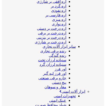
اره افقی بر شارژی
اره گرد بر
اره نفوذی
اره فارسی بر
اره میزی
اره نواری
اره درخت بر دستی
اره درخت بر برقی
اره درخت بر بنزینی
اره درخت بر شارژی
سایر ابزار آلات نجاری
رنده برقی نجاری
رنده گندگی
سنباده لرزان تخت
سنباده لرزان گرد
اور فرز
اور فرز لبه گیر
جارو برقی صنعتی
پیچ دستی
مغار و سوهان
ابزار آلات ایمنی
تجهیزات ایمنی
عینک ایمنی
شیلد محافظ صورت