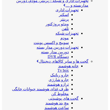
تجهیزات اداری و شبکه
–
پرینتر، مودم، دوربین
مداربسته و …
تجهیزات اداری
اسکنر
پرینتر
ویدئو پروژکتور
تلفن
تجهیزات شبکه
مودم
سوییچ و اکسس پوینت
تجهیزات دوربین مدار بسته
دوربین مدار بسته
دستگاه DVR
گجت ها و سایر کالاهای دیجیتال
خانه هوشمند
Tv box
جارو رباتیک
جارو شارژی
ترازو هوشمند
ظرف غذای هوشمند حیوانات خانگی
مخلوط کن
گجت های پوشیدنی
مچ بند هوشمند
ساعت هوشمند