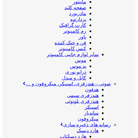
مانیتور
صفحه کلید
مادربورد
پردازنده
کارت گرافیک
رم کامپیوتر
پاور
فن و خنک کننده
کیس کامپیوتر
سایر لوازم جانبی کامپیوتر
موس
پد موس
درایو نوری
کابل و مبدل
صوتی
–
هندزفری، اسپیکر، میکروفون و …
هدفون
هندزفری سیمی
هندزفری بلوتوثی
اسپیکر
ساندبار
میکروفون
رسانه های ذخیره سازی
هارد دیسک
هارد دسکتاپ