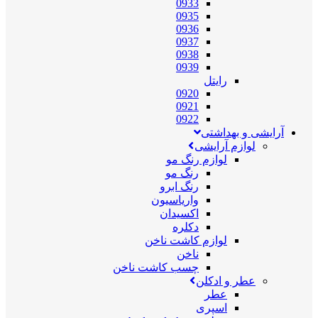
0933
0935
0936
0937
0938
0939
رایتل
0920
0921
0922
آرایشی و بهداشتی
لوازم آرایشی
لوازم رنگ مو
رنگ مو
رنگ ابرو
واریاسیون
اکسیدان
دکلره
لوازم کاشت ناخن
ناخن
چسب کاشت ناخن
عطر و ادکلن
عطر
اسپری