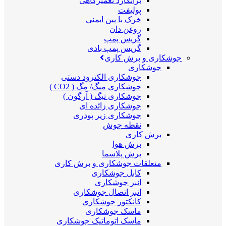
برانکارد تعمیرگاهی
پولیفت
خرک با پین ایمنی
روغن دان
گریس پمپ
گریس پمپ بادی
جوشکاری و برش کاری
جوشکاری
جوشکاری الکترود دستی
جوشکاری میگ/ مگ ( CO2 )
جوشکاری تیگ ( آرگون )
جوشکاری زائده ای
جوشکاری زیر پودری
نقطه جوش
برش کاری
برش هوا
برش پلاسما
متعلقات جوشکاری و برش کاری
کابل جوشکاری
انبر جوشکاری
انبر اتصال جوشکاری
کانکتور جوشکاری
ماسک جوشکاری
ماسک اتوماتیک جوشکاری