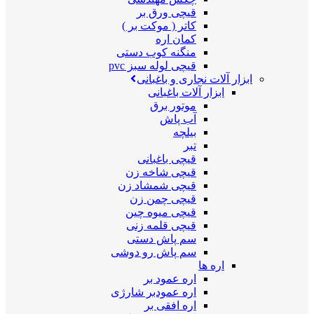
قیچی ورق بر
کاتر ( موکت بر )
کمان اره
منگنه کوب دستی
قیچی لوله سبز pvc
ابزار آلات نجاری و باغبانی
ابزار آلات باغبانی
موتور برق
آب پاش
بیلچه
تبر
قیچی باغبانی
قیچی شاخه زن
قیچی شمشاد زن
قیچی چمن زن
قیچی میوه چین
قیچی قلمه زنی
سم پاش دستی
سم پاش رو دوشی
اره ها
اره عمود بر
اره عمودبر شارژی
اره افقی بر