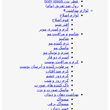
عطر بدن body splash
رول ضد تعریق (مام)
لوازم بهداشتی
لوازم اصلاح
فوم اصلاح
افتر شیو
کرم و اسپری موبر
شامپو و مراقبت مو
شامپو
نرم کننده مو
ماسک مو
سرم و تونیک مو
اسپری دو فاز
کرم و مراقبت پوست
مرطوب کننده و آبرسان پوست
کرم ضد آفتاب
کرم دور چشم
کرم روز و شب
پاک کننده های صورت
ماسک صورت و بدن
بهداشت دهان و دندان
مسواک
مسواک برقی
خمیر دندان