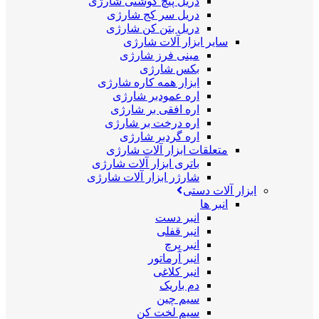
دریل پیچ گوشتی شارژی
دریل سر کج شارژی
دریل بتن کن شارژی
سایر ابزار آلات شارژی
مینی فرز شارژی
بکس شارژی
ابزار همه کاره شارژی
اره عمودبر شارژی
اره افقی بر شارژی
اره درخت بر شارژی
اره گردبر شارژی
متعلقات ابزار آلات شارژی
باتری ابزار آلات شارژی
شارژر ابزار آلات شارژی
ابزار آلات دستی
انبر ها
انبر دست
انبر قفلی
انبر پرچ
انبر آرماتور
انبر کلاغی
دم باریک
سیم چین
سیم لخت کن