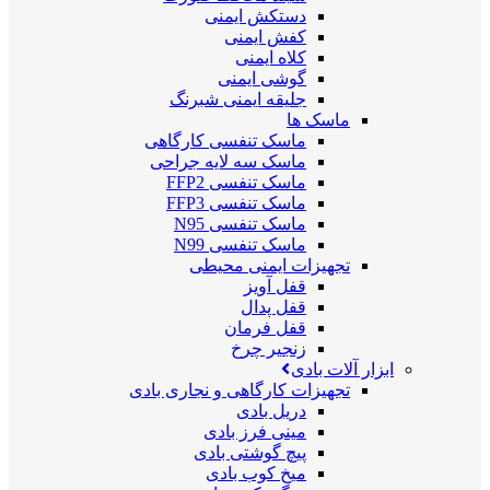
دستکش ایمنی
کفش ایمنی
کلاه ایمنی
گوشی ایمنی
جلیقه ایمنی شبرنگ
ماسک ها
ماسک تنفسی کارگاهی
ماسک سه لایه جراحی
ماسک تنفسی FFP2
ماسک تنفسی FFP3
ماسک تنفسی N95
ماسک تنفسی N99
تجهیزات ایمنی محیطی
قفل آویز
قفل پدال
قفل فرمان
زنجیر چرخ
ابزار آلات بادی
تجهیزات کارگاهی و نجاری بادی
دریل بادی
مینی فرز بادی
پیچ گوشتی بادی
میخ کوب بادی