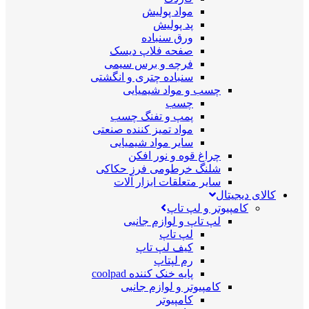
مواد پولیش
پد پولیش
ورق سنباده
صفحه فلاپ دیسک
فرچه و برس سیمی
سنباده چتری و انگشتی
چسب و مواد شیمیایی
چسب
پمپ و تفنگ چسب
مواد تمیز کننده صنعتی
سایر مواد شیمیایی
چراغ قوه و نور افکن
شلنگ خرطومی فرز حکاکی
سایر متعلقات ابزار آلات
کالای دیجیتال
کامپیوتر و لپ تاپ
لپ تاپ و لوازم جانبی
لپ تاپ
کیف لپ تاپ
رم لپتاپ
پایه خنک کننده coolpad
کامپیوتر و لوازم جانبی
کامپیوتر