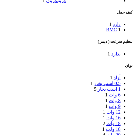
کرون
کرون
1
کیف حمل
دارد
1
BMC
1
تنظیم سرعت ( دیمر )
ندارد
1
توان
آزاد
1
0.5 اسب بخار
1
1 اسب بخار
5
6 وات
1
8 وات
1
9 وات
1
12 وات
1
16 وات
1
18 وات
2
18 ولت
1
20 وات
4