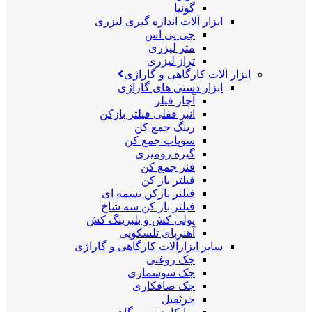
گونیا
ابزار آلات اندازه گیری لیزری
جی پی اس
متر لیزری
تراز لیزری
ابزار آلات کارگاهی و گاراژی
ابزار دستی های گاراژی
آچار فیلر
انبر قفلی فیلتر بازکن
رینگ جمع کن
سوپاپ جمع کن
گیره رومیزی
فنر جمع کن
فیلتر باز کن
فیلتر بازکن تسمه ای
فیلتر باز کن سه شاخ
پولی کش و بلبرینگ کش
آهنربای تلسکوپی
سایر ابزارآلات کارگاهی و گاراژی
جک روغنی
جک سوسماری
جک صافکاری
جرثقیل