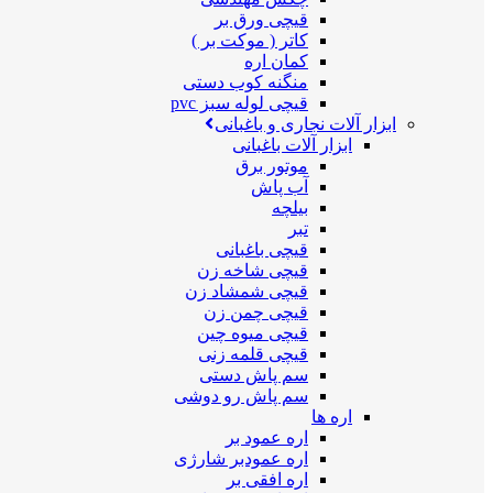
قیچی ورق بر
کاتر ( موکت بر )
کمان اره
منگنه کوب دستی
قیچی لوله سبز pvc
ابزار آلات نجاری و باغبانی
ابزار آلات باغبانی
موتور برق
آب پاش
بیلچه
تبر
قیچی باغبانی
قیچی شاخه زن
قیچی شمشاد زن
قیچی چمن زن
قیچی میوه چین
قیچی قلمه زنی
سم پاش دستی
سم پاش رو دوشی
اره ها
اره عمود بر
اره عمودبر شارژی
اره افقی بر