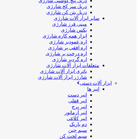
دریل پیچ گوشتی شارژی
دریل سر کج شارژی
دریل بتن کن شارژی
سایر ابزار آلات شارژی
مینی فرز شارژی
بکس شارژی
ابزار همه کاره شارژی
اره عمودبر شارژی
اره افقی بر شارژی
اره درخت بر شارژی
اره گردبر شارژی
متعلقات ابزار آلات شارژی
باتری ابزار آلات شارژی
شارژر ابزار آلات شارژی
ابزار آلات دستی
انبر ها
انبر دست
انبر قفلی
انبر پرچ
انبر آرماتور
انبر کلاغی
دم باریک
سیم چین
سیم لخت کن