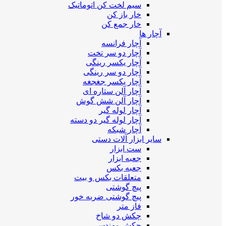
سیم لخت کن اتوماتیک
خار باز کن
خار جمع کن
آچار ها
آچار فرانسه
آچار دو سر تخت
آچار یکسر رینگی
آچار دو سر رینگی
آچار یکسر جغجغه
آچار آلن ستاره ای
آچار آلن شش گوش
آچار لوله گیر
آچار لوله گیر دو دسته
آچار شبکه
سایر ابزار آلات دستی
ست ابزار
جعبه ابزار
جعبه بکس
متعلقات بکس و بیت
پیچ گوشتی
پیچ گوشتی ضربه خور
فاز متر
چکش دو شاخ
چکش مهندسی