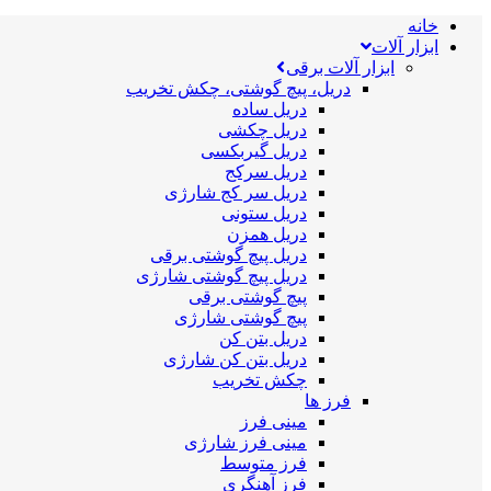
خانه
ابزار آلات
ابزار آلات برقی
دریل، پیچ گوشتی، چکش تخریب
دریل ساده
دریل چکشی
دریل گیربکسی
دریل سرکج
دریل سر کج شارژی
دریل ستونی
دریل همزن
دریل پیچ گوشتی برقی
دریل پیچ گوشتی شارژی
پیچ گوشتی برقی
پیچ گوشتی شارژی
دریل بتن کن
دریل بتن کن شارژی
چکش تخریب
فرز ها
مینی فرز
مینی فرز شارژی
فرز متوسط
فرز آهنگری