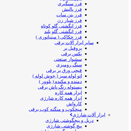
فرز سنگبری
فرز پالیش
فرز بتن ساب
فرز شیار زن
فرز انگشتی گلو کوتاه
فرز انگشتی گلو بلند
فرز حکاکی ( مینیاتوری )
سایر ابزار آلات برقی
پروفیل بر
بکس برقی
سشوار صنعتی
سنگ رومیزی
قیچی ورق بر برقی
اتو لوله سبز ( جوش لوله )
دمنده و مکنده ( بلوور )
پیستوله رنگ پاش برقی
ابزار همه کاره
ابزار همه کاره شارژی
کارواش
میخکوب و منگنه کوب برقی
ابزار آلات شارژی
دریل و پیچگوشتی شارژی
پیچ گوشتی شارژی