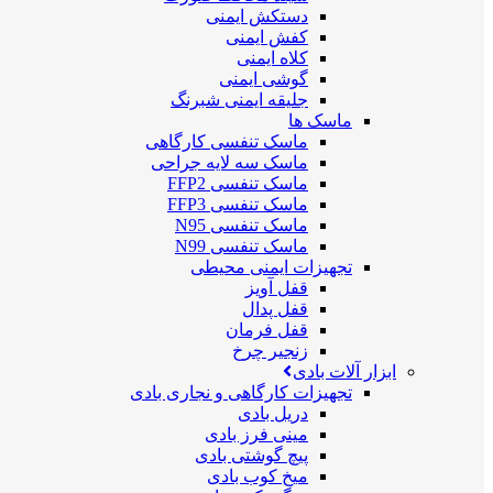
دستکش ایمنی
کفش ایمنی
کلاه ایمنی
گوشی ایمنی
جلیقه ایمنی شبرنگ
ماسک ها
ماسک تنفسی کارگاهی
ماسک سه لایه جراحی
ماسک تنفسی FFP2
ماسک تنفسی FFP3
ماسک تنفسی N95
ماسک تنفسی N99
تجهیزات ایمنی محیطی
قفل آویز
قفل پدال
قفل فرمان
زنجیر چرخ
ابزار آلات بادی
تجهیزات کارگاهی و نجاری بادی
دریل بادی
مینی فرز بادی
پیچ گوشتی بادی
میخ کوب بادی