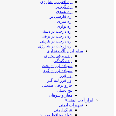
اره افقی بر شارژی
اره گرد بر
اره نفوذی
اره فارسی بر
اره میزی
اره نواری
اره درخت بر دستی
اره درخت بر برقی
اره درخت بر بنزینی
اره درخت بر شارژی
سایر ابزار آلات نجاری
رنده برقی نجاری
رنده گندگی
سنباده لرزان تخت
سنباده لرزان گرد
اور فرز
اور فرز لبه گیر
جارو برقی صنعتی
پیچ دستی
مغار و سوهان
ابزار آلات ایمنی
تجهیزات ایمنی
عینک ایمنی
شیلد محافظ صورت