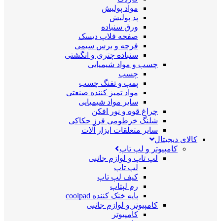
مواد پولیش
پد پولیش
ورق سنباده
صفحه فلاپ دیسک
فرچه و برس سیمی
سنباده چتری و انگشتی
چسب و مواد شیمیایی
چسب
پمپ و تفنگ چسب
مواد تمیز کننده صنعتی
سایر مواد شیمیایی
چراغ قوه و نور افکن
شلنگ خرطومی فرز حکاکی
سایر متعلقات ابزار آلات
کالای دیجیتال
کامپیوتر و لپ تاپ
لپ تاپ و لوازم جانبی
لپ تاپ
کیف لپ تاپ
رم لپتاپ
پایه خنک کننده coolpad
کامپیوتر و لوازم جانبی
کامپیوتر