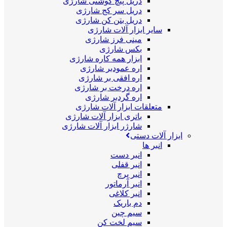
دریل پیچ گوشتی شارژی
دریل سر کج شارژی
دریل بتن کن شارژی
سایر ابزار آلات شارژی
مینی فرز شارژی
بکس شارژی
ابزار همه کاره شارژی
اره عمودبر شارژی
اره افقی بر شارژی
اره درخت بر شارژی
اره گردبر شارژی
متعلقات ابزار آلات شارژی
باتری ابزار آلات شارژی
شارژر ابزار آلات شارژی
ابزار آلات دستی
انبر ها
انبر دست
انبر قفلی
انبر پرچ
انبر آرماتور
انبر کلاغی
دم باریک
سیم چین
سیم لخت کن