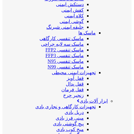
دستکش ایمنی
کفش ایمنی
کلاه ایمنی
گوشی ایمنی
جلیقه ایمنی شبرنگ
ماسک ها
ماسک تنفسی کارگاهی
ماسک سه لایه جراحی
ماسک تنفسی FFP2
ماسک تنفسی FFP3
ماسک تنفسی N95
ماسک تنفسی N99
تجهیزات ایمنی محیطی
قفل آویز
قفل پدال
قفل فرمان
زنجیر چرخ
ابزار آلات بادی
تجهیزات کارگاهی و نجاری بادی
دریل بادی
مینی فرز بادی
پیچ گوشتی بادی
میخ کوب بادی