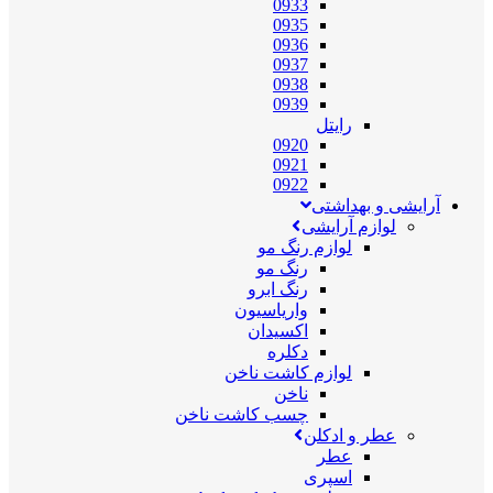
0933
0935
0936
0937
0938
0939
رایتل
0920
0921
0922
آرایشی و بهداشتی
لوازم آرایشی
لوازم رنگ مو
رنگ مو
رنگ ابرو
واریاسیون
اکسیدان
دکلره
لوازم کاشت ناخن
ناخن
چسب کاشت ناخن
عطر و ادکلن
عطر
اسپری