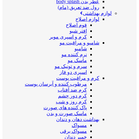
عطر بدن body splash
رول ضد تعریق (مام)
لوازم بهداشتی
لوازم اصلاح
فوم اصلاح
افتر شیو
کرم و اسپری موبر
شامپو و مراقبت مو
شامپو
نرم کننده مو
ماسک مو
سرم و تونیک مو
اسپری دو فاز
کرم و مراقبت پوست
مرطوب کننده و آبرسان پوست
کرم ضد آفتاب
کرم دور چشم
کرم روز و شب
پاک کننده های صورت
ماسک صورت و بدن
بهداشت دهان و دندان
مسواک
مسواک برقی
خمیر دندان