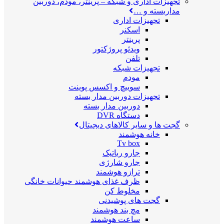
تجهیزات اداری و شبکه
–
پرینتر، مودم، دوربین
مداربسته و …
تجهیزات اداری
اسکنر
پرینتر
ویدئو پروژکتور
تلفن
تجهیزات شبکه
مودم
سوییچ و اکسس پوینت
تجهیزات دوربین مدار بسته
دوربین مدار بسته
دستگاه DVR
گجت ها و سایر کالاهای دیجیتال
خانه هوشمند
Tv box
جارو رباتیک
جارو شارژی
ترازو هوشمند
ظرف غذای هوشمند حیوانات خانگی
مخلوط کن
گجت های پوشیدنی
مچ بند هوشمند
ساعت هوشمند