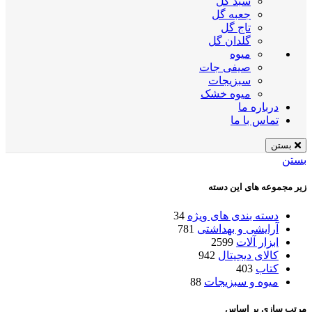
سبد گل
جعبه گل
تاج گل
گلدان گل
میوه
صیفی جات
سبزیجات
میوه خشک
درباره ما
تماس با ما
بستن
بستن
زیر مجموعه های این دسته
دسته بندی های ویژه
34
آرایشی و بهداشتی
781
ابزار آلات
2599
کالای دیجیتال
942
کتاب
403
میوه و سبزیجات
88
مرتب سازی بر اساس