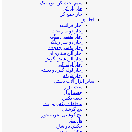
سیم لخت کن اتوماتیک
خار باز کن
خار جمع کن
آچار ها
آچار فرانسه
آچار دو سر تخت
آچار یکسر رینگی
آچار دو سر رینگی
آچار یکسر جغجغه
آچار آلن ستاره ای
آچار آلن شش گوش
آچار لوله گیر
آچار لوله گیر دو دسته
آچار شبکه
سایر ابزار آلات دستی
ست ابزار
جعبه ابزار
جعبه بکس
متعلقات بکس و بیت
پیچ گوشتی
پیچ گوشتی ضربه خور
فاز متر
چکش دو شاخ
چکش مهندسی