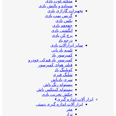
منگنه کوب بادی
سنباده و پالیش بادی
تجهیزات گاراژی بادی
گریس پمپ بادی
بکس بادی
جغجغه بادی
انگشتی بادی
پرچ کن بادی
درجه باد
سایر ابزارآلات بادی
تلمبه باد پایی
کمپرسور باد
کمپرسور باد فندکی خودرو
فیلتر هوای کمپرسور
کوپلینگ باد
شلنگ فنری
سری بادپاش
پیستوله رنگ پاش
پیستوله کنیتکس پاش
چکش تخریب بادی
ابزار آلات اندازه گیری
ابزار آلات اندازه گیری دستی
متر
تراز