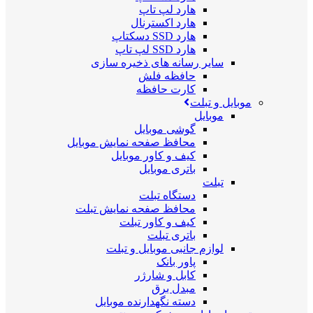
هارد لپ تاپ
هارد اکسترنال
هارد SSD دسکتاپ
هارد SSD لپ تاپ
سایر رسانه های ذخیره سازی
حافظه فلش
کارت حافظه
موبایل و تبلت
موبایل
گوشی موبایل
محافظ صفحه نمایش موبایل
کیف و کاور موبایل
باتری موبایل
تبلت
دستگاه تبلت
محافظ صفحه نمایش تبلت
کیف و کاور تبلت
باتری تبلت
لوازم جانبی موبایل و تبلت
پاور بانک
کابل و شارژر
مبدل برق
دسته نگهدارنده موبایل