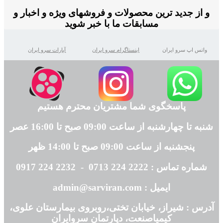
و از جدید ترین محصولات و فروشهای ویژه و اخبار و
مسابقات ما با خبر شوید
واتس اپ سرو ایران
اینستاگرام سرو ایران
آپارات سرو ایران
پاسخگوی شما مشتریان محترم هستیم
شنبه تا چهارشنبه از ساعت 09:00 صبح تا 16:00 عصر
پنجشنبه از ساعت 09:00 صبح تا 14:00 ظهر
شماره تماس : 2222 224 0713 - 2232 224 0917
ایمیل : admin@sarviran.com
آدرس : شیراز، خیابان تختی،روبروی بیمارستان علوی،
کیمیاصنعت، دپارتمان سروایران