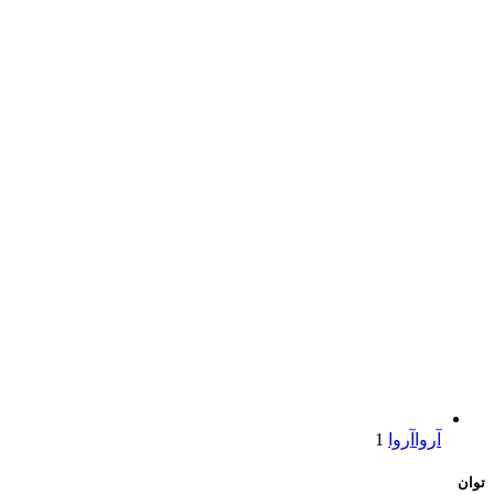
آروا
آروا
1
توان