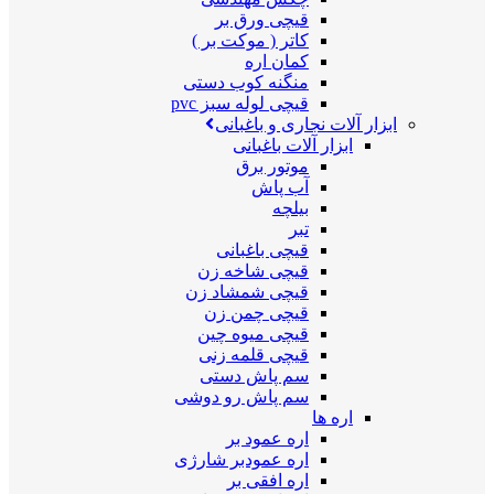
قیچی ورق بر
کاتر ( موکت بر )
کمان اره
منگنه کوب دستی
قیچی لوله سبز pvc
ابزار آلات نجاری و باغبانی
ابزار آلات باغبانی
موتور برق
آب پاش
بیلچه
تبر
قیچی باغبانی
قیچی شاخه زن
قیچی شمشاد زن
قیچی چمن زن
قیچی میوه چین
قیچی قلمه زنی
سم پاش دستی
سم پاش رو دوشی
اره ها
اره عمود بر
اره عمودبر شارژی
اره افقی بر