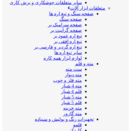
سایر متعلقات جوشکاری و برش کاری
متعلقات ابزار آلات
صفحه سنگ و تیغ اره ها
صفحه سنگ
صفحه سرامیک بر
صفحه گرانیت بر
تیغ اره عمود بر
تیغ اره افقی بر
تیغ اره گردبر و فارسی بر
سایر تیغ اره ها
لوازم ابزار همه کاره
مته و قلم
ست مته
مته دیوار
مته فلز و چوب
مته 4 شیار
قلم 4 شیار
مته 5 شیار
قلم 5 شیار
مته خزینه
مته گازور
تجهیزات رنگ و پولیش و سنباده
قلمو
کاردک