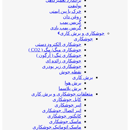
برانکارد تعمیرگاهی
پولیفت
خرک با پین ایمنی
روغن دان
گریس پمپ
گریس پمپ بادی
جوشکاری و برش کاری
جوشکاری
جوشکاری الکترود دستی
جوشکاری میگ/ مگ ( CO2 )
جوشکاری تیگ ( آرگون )
جوشکاری زائده ای
جوشکاری زیر پودری
نقطه جوش
برش کاری
برش هوا
برش پلاسما
متعلقات جوشکاری و برش کاری
کابل جوشکاری
انبر جوشکاری
انبر اتصال جوشکاری
کانکتور جوشکاری
ماسک جوشکاری
ماسک اتوماتیک جوشکاری