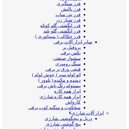
فرز سنگبری
فرز پالیش
فرز بتن ساب
فرز شیار زن
فرز انگشتی گلو کوتاه
فرز انگشتی گلو بلند
فرز حکاکی ( مینیاتوری )
سایر ابزار آلات برقی
پروفیل بر
بکس برقی
سشوار صنعتی
سنگ رومیزی
قیچی ورق بر برقی
اتو لوله سبز ( جوش لوله )
دمنده و مکنده ( بلوور )
پیستوله رنگ پاش برقی
ابزار همه کاره
ابزار همه کاره شارژی
کارواش
میخکوب و منگنه کوب برقی
ابزار آلات شارژی
دریل و پیچگوشتی شارژی
پیچ گوشتی شارژی