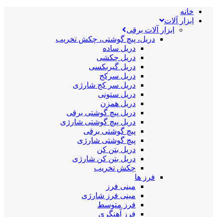
خانه
ابزار آلات
ابزار آلات برقی
دریل، پیچ گوشتی، چکش تخریب
دریل ساده
دریل چکشی
دریل گیربکسی
دریل سرکج
دریل سر کج شارژی
دریل ستونی
دریل همزن
دریل پیچ گوشتی برقی
دریل پیچ گوشتی شارژی
پیچ گوشتی برقی
پیچ گوشتی شارژی
دریل بتن کن
دریل بتن کن شارژی
چکش تخریب
فرز ها
مینی فرز
مینی فرز شارژی
فرز متوسط
فرز آهنگری