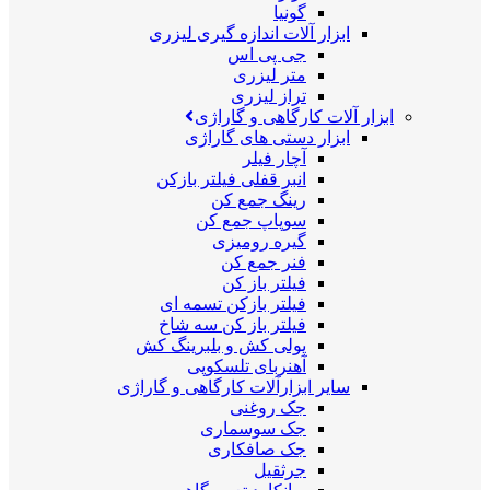
گونیا
ابزار آلات اندازه گیری لیزری
جی پی اس
متر لیزری
تراز لیزری
ابزار آلات کارگاهی و گاراژی
ابزار دستی های گاراژی
آچار فیلر
انبر قفلی فیلتر بازکن
رینگ جمع کن
سوپاپ جمع کن
گیره رومیزی
فنر جمع کن
فیلتر باز کن
فیلتر بازکن تسمه ای
فیلتر باز کن سه شاخ
پولی کش و بلبرینگ کش
آهنربای تلسکوپی
سایر ابزارآلات کارگاهی و گاراژی
جک روغنی
جک سوسماری
جک صافکاری
جرثقیل