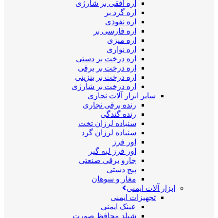
اره افقی بر شارژی
اره گرد بر
اره نفوذی
اره فارسی بر
اره میزی
اره نواری
اره درخت بر دستی
اره درخت بر برقی
اره درخت بر بنزینی
اره درخت بر شارژی
سایر ابزار آلات نجاری
رنده برقی نجاری
رنده گندگی
سنباده لرزان تخت
سنباده لرزان گرد
اور فرز
اور فرز لبه گیر
جارو برقی صنعتی
پیچ دستی
مغار و سوهان
ابزار آلات ایمنی
تجهیزات ایمنی
عینک ایمنی
شیلد محافظ صورت