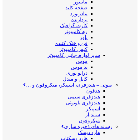
مانیتور
صفحه کلید
مادربورد
پردازنده
کارت گرافیک
رم کامپیوتر
پاور
فن و خنک کننده
کیس کامپیوتر
سایر لوازم جانبی کامپیوتر
موس
پد موس
درایو نوری
کابل و مبدل
صوتی
–
هندزفری، اسپیکر، میکروفون و …
هدفون
هندزفری سیمی
هندزفری بلوتوثی
اسپیکر
ساندبار
میکروفون
رسانه های ذخیره سازی
هارد دیسک
هارد دسکتاپ