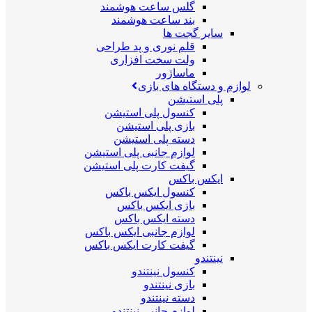
گلس ساعت هوشمند
بند ساعت هوشمند
سایر گجت ها
قلم نوری و پد طراحی
ولت سخت افزاری
ماساژور
لوازم و دستگاه های بازی
پلی استیشن
کنسول پلی استیشن
بازی پلی استیشن
دسته پلی استیشن
لوازم جانبی پلی استیشن
گیفت کارت پلی استیشن
ایکس باکس
کنسول ایکس باکس
بازی ایکس باکس
دسته ایکس باکس
لوازم جانبی ایکس باکس
گیفت کارت ایکس باکس
نینتندو
کنسول نینتندو
بازی نینتندو
دسته نینتندو
لوازم جانبی نینتندو