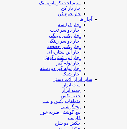
سیم لخت کن اتوماتیک
خار باز کن
خار جمع کن
آچار ها
آچار فرانسه
آچار دو سر تخت
آچار یکسر رینگی
آچار دو سر رینگی
آچار یکسر جغجغه
آچار آلن ستاره ای
آچار آلن شش گوش
آچار لوله گیر
آچار لوله گیر دو دسته
آچار شبکه
سایر ابزار آلات دستی
ست ابزار
جعبه ابزار
جعبه بکس
متعلقات بکس و بیت
پیچ گوشتی
پیچ گوشتی ضربه خور
فاز متر
چکش دو شاخ
چکش مهندسی