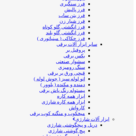
فرز سنگبری
فرز پالیش
فرز بتن ساب
فرز شیار زن
فرز انگشتی گلو کوتاه
فرز انگشتی گلو بلند
فرز حکاکی ( مینیاتوری )
سایر ابزار آلات برقی
پروفیل بر
بکس برقی
سشوار صنعتی
سنگ رومیزی
قیچی ورق بر برقی
اتو لوله سبز ( جوش لوله )
دمنده و مکنده ( بلوور )
پیستوله رنگ پاش برقی
ابزار همه کاره
ابزار همه کاره شارژی
کارواش
میخکوب و منگنه کوب برقی
ابزار آلات شارژی
دریل و پیچگوشتی شارژی
پیچ گوشتی شارژی