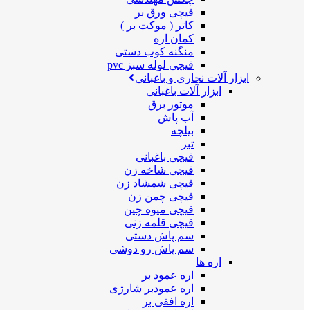
قیچی ورق بر
کاتر ( موکت بر )
کمان اره
منگنه کوب دستی
قیچی لوله سبز pvc
ابزار آلات نجاری و باغبانی
ابزار آلات باغبانی
موتور برق
آب پاش
بیلچه
تبر
قیچی باغبانی
قیچی شاخه زن
قیچی شمشاد زن
قیچی چمن زن
قیچی میوه چین
قیچی قلمه زنی
سم پاش دستی
سم پاش رو دوشی
اره ها
اره عمود بر
اره عمودبر شارژی
اره افقی بر