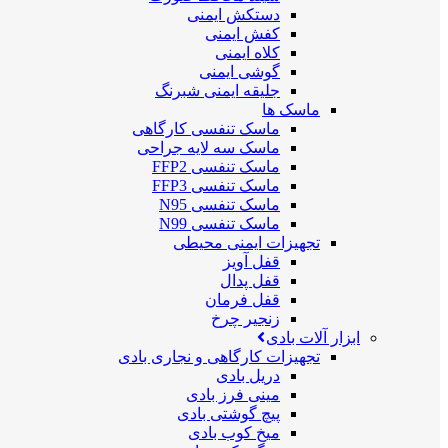
دستکش ایمنی
کفش ایمنی
کلاه ایمنی
گوشی ایمنی
جلیقه ایمنی شبرنگ
ماسک ها
ماسک تنفسی کارگاهی
ماسک سه لایه جراحی
ماسک تنفسی FFP2
ماسک تنفسی FFP3
ماسک تنفسی N95
ماسک تنفسی N99
تجهیزات ایمنی محیطی
قفل آویز
قفل پدال
قفل فرمان
زنجیر چرخ
ابزار آلات بادی
تجهیزات کارگاهی و نجاری بادی
دریل بادی
مینی فرز بادی
پیچ گوشتی بادی
میخ کوب بادی