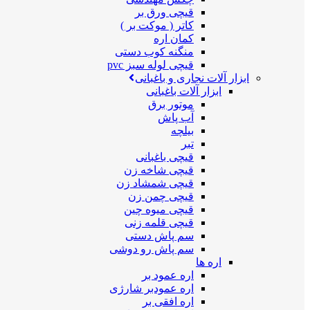
قیچی ورق بر
کاتر ( موکت بر )
کمان اره
منگنه کوب دستی
قیچی لوله سبز pvc
ابزار آلات نجاری و باغبانی
ابزار آلات باغبانی
موتور برق
آب پاش
بیلچه
تبر
قیچی باغبانی
قیچی شاخه زن
قیچی شمشاد زن
قیچی چمن زن
قیچی میوه چین
قیچی قلمه زنی
سم پاش دستی
سم پاش رو دوشی
اره ها
اره عمود بر
اره عمودبر شارژی
اره افقی بر