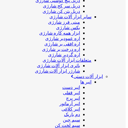
دریل پیچ گوشتی شارژی
دریل سر کج شارژی
دریل بتن کن شارژی
سایر ابزار آلات شارژی
مینی فرز شارژی
بکس شارژی
ابزار همه کاره شارژی
اره عمودبر شارژی
اره افقی بر شارژی
اره درخت بر شارژی
اره گردبر شارژی
متعلقات ابزار آلات شارژی
باتری ابزار آلات شارژی
شارژر ابزار آلات شارژی
ابزار آلات دستی
انبر ها
انبر دست
انبر قفلی
انبر پرچ
انبر آرماتور
انبر کلاغی
دم باریک
سیم چین
سیم لخت کن