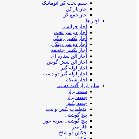
سیم لخت کن اتوماتیک
خار باز کن
خار جمع کن
آچار ها
آچار فرانسه
آچار دو سر تخت
آچار یکسر رینگی
آچار دو سر رینگی
آچار یکسر جغجغه
آچار آلن ستاره ای
آچار آلن شش گوش
آچار لوله گیر
آچار لوله گیر دو دسته
آچار شبکه
سایر ابزار آلات دستی
ست ابزار
جعبه ابزار
جعبه بکس
متعلقات بکس و بیت
پیچ گوشتی
پیچ گوشتی ضربه خور
فاز متر
چکش دو شاخ
چکش مهندسی