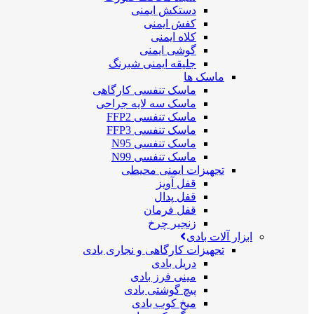
دستکش ایمنی
کفش ایمنی
کلاه ایمنی
گوشی ایمنی
جلیقه ایمنی شبرنگ
ماسک ها
ماسک تنفسی کارگاهی
ماسک سه لایه جراحی
ماسک تنفسی FFP2
ماسک تنفسی FFP3
ماسک تنفسی N95
ماسک تنفسی N99
تجهیزات ایمنی محیطی
قفل آویز
قفل پدال
قفل فرمان
زنجیر چرخ
ابزار آلات بادی
تجهیزات کارگاهی و نجاری بادی
دریل بادی
مینی فرز بادی
پیچ گوشتی بادی
میخ کوب بادی