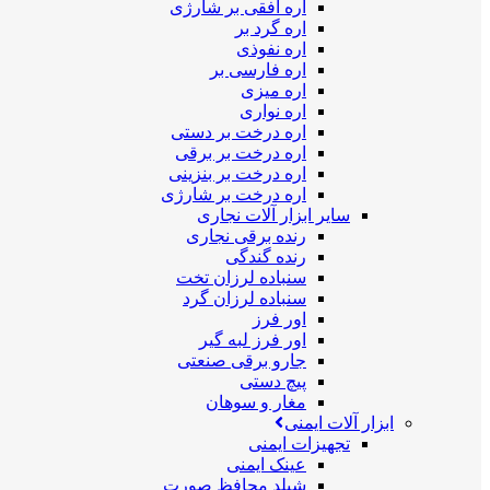
اره افقی بر شارژی
اره گرد بر
اره نفوذی
اره فارسی بر
اره میزی
اره نواری
اره درخت بر دستی
اره درخت بر برقی
اره درخت بر بنزینی
اره درخت بر شارژی
سایر ابزار آلات نجاری
رنده برقی نجاری
رنده گندگی
سنباده لرزان تخت
سنباده لرزان گرد
اور فرز
اور فرز لبه گیر
جارو برقی صنعتی
پیچ دستی
مغار و سوهان
ابزار آلات ایمنی
تجهیزات ایمنی
عینک ایمنی
شیلد محافظ صورت