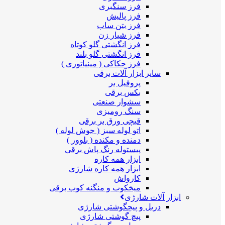
فرز سنگبری
فرز پالیش
فرز بتن ساب
فرز شیار زن
فرز انگشتی گلو کوتاه
فرز انگشتی گلو بلند
فرز حکاکی ( مینیاتوری )
سایر ابزار آلات برقی
پروفیل بر
بکس برقی
سشوار صنعتی
سنگ رومیزی
قیچی ورق بر برقی
اتو لوله سبز ( جوش لوله )
دمنده و مکنده ( بلوور )
پیستوله رنگ پاش برقی
ابزار همه کاره
ابزار همه کاره شارژی
کارواش
میخکوب و منگنه کوب برقی
ابزار آلات شارژی
دریل و پیچگوشتی شارژی
پیچ گوشتی شارژی