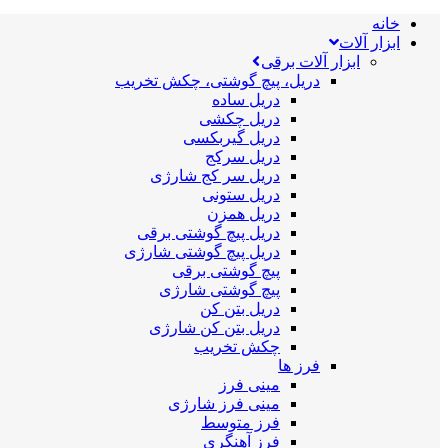
خانه
ابزار آلات
ابزار آلات برقی
دریل، پیچ گوشتی، چکش تخریب
دریل ساده
دریل چکشی
دریل گیربکسی
دریل سرکج
دریل سر کج شارژی
دریل ستونی
دریل همزن
دریل پیچ گوشتی برقی
دریل پیچ گوشتی شارژی
پیچ گوشتی برقی
پیچ گوشتی شارژی
دریل بتن کن
دریل بتن کن شارژی
چکش تخریب
فرز ها
مینی فرز
مینی فرز شارژی
فرز متوسط
فرز آهنگری