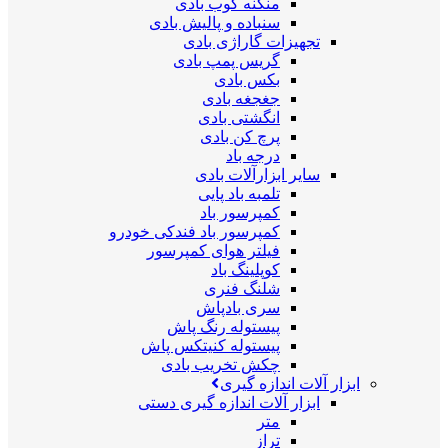
منگنه کوب بادی
سنباده و پالیش بادی
تجهیزات گاراژی بادی
گریس پمپ بادی
بکس بادی
جغجغه بادی
انگشتی بادی
پرچ کن بادی
درجه باد
سایر ابزارآلات بادی
تلمبه باد پایی
کمپرسور باد
کمپرسور باد فندکی خودرو
فیلتر هوای کمپرسور
کوپلینگ باد
شلنگ فنری
سری بادپاش
پیستوله رنگ پاش
پیستوله کنیتکس پاش
چکش تخریب بادی
ابزار آلات اندازه گیری
ابزار آلات اندازه گیری دستی
متر
تراز