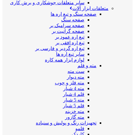
سایر متعلقات جوشکاری و برش کاری
متعلقات ابزار آلات
صفحه سنگ و تیغ اره ها
صفحه سنگ
صفحه سرامیک بر
صفحه گرانیت بر
تیغ اره عمود بر
تیغ اره افقی بر
تیغ اره گردبر و فارسی بر
سایر تیغ اره ها
لوازم ابزار همه کاره
مته و قلم
ست مته
مته دیوار
مته فلز و چوب
مته 4 شیار
قلم 4 شیار
مته 5 شیار
قلم 5 شیار
مته خزینه
مته گازور
تجهیزات رنگ و پولیش و سنباده
قلمو
کاردک