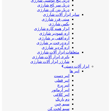
دریل پیچ گوشتی شارژی
دریل سر کج شارژی
دریل بتن کن شارژی
سایر ابزار آلات شارژی
مینی فرز شارژی
بکس شارژی
ابزار همه کاره شارژی
اره عمودبر شارژی
اره افقی بر شارژی
اره درخت بر شارژی
اره گردبر شارژی
متعلقات ابزار آلات شارژی
باتری ابزار آلات شارژی
شارژر ابزار آلات شارژی
ابزار آلات دستی
انبر ها
انبر دست
انبر قفلی
انبر پرچ
انبر آرماتور
انبر کلاغی
دم باریک
سیم چین
سیم لخت کن