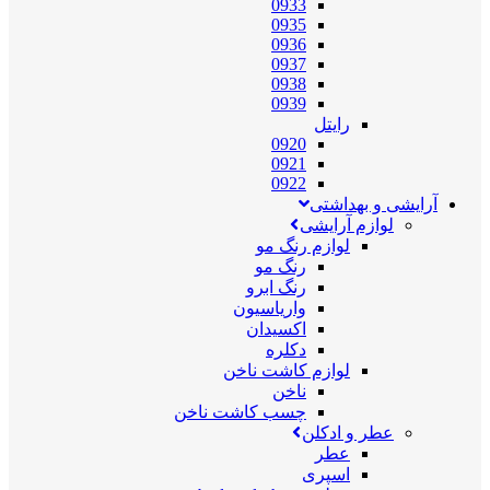
0933
0935
0936
0937
0938
0939
رایتل
0920
0921
0922
آرایشی و بهداشتی
لوازم آرایشی
لوازم رنگ مو
رنگ مو
رنگ ابرو
واریاسیون
اکسیدان
دکلره
لوازم کاشت ناخن
ناخن
چسب کاشت ناخن
عطر و ادکلن
عطر
اسپری