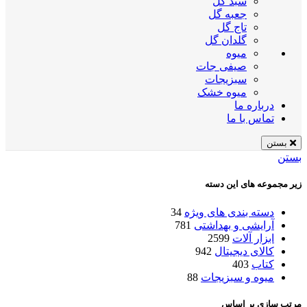
سبد گل
جعبه گل
تاج گل
گلدان گل
میوه
صیفی جات
سبزیجات
میوه خشک
درباره ما
تماس با ما
بستن
بستن
زیر مجموعه های این دسته
دسته بندی های ویژه
34
آرایشی و بهداشتی
781
ابزار آلات
2599
کالای دیجیتال
942
کتاب
403
میوه و سبزیجات
88
مرتب سازی بر اساس