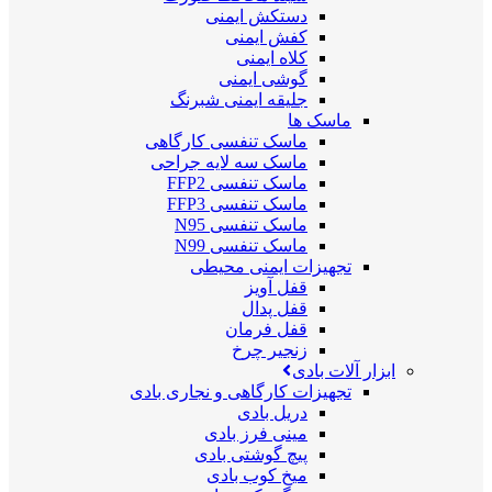
دستکش ایمنی
کفش ایمنی
کلاه ایمنی
گوشی ایمنی
جلیقه ایمنی شبرنگ
ماسک ها
ماسک تنفسی کارگاهی
ماسک سه لایه جراحی
ماسک تنفسی FFP2
ماسک تنفسی FFP3
ماسک تنفسی N95
ماسک تنفسی N99
تجهیزات ایمنی محیطی
قفل آویز
قفل پدال
قفل فرمان
زنجیر چرخ
ابزار آلات بادی
تجهیزات کارگاهی و نجاری بادی
دریل بادی
مینی فرز بادی
پیچ گوشتی بادی
میخ کوب بادی