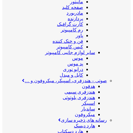
مانیتور
صفحه کلید
مادربورد
پردازنده
کارت گرافیک
رم کامپیوتر
پاور
فن و خنک کننده
کیس کامپیوتر
سایر لوازم جانبی کامپیوتر
موس
پد موس
درایو نوری
کابل و مبدل
صوتی
–
هندزفری، اسپیکر، میکروفون و …
هدفون
هندزفری سیمی
هندزفری بلوتوثی
اسپیکر
ساندبار
میکروفون
رسانه های ذخیره سازی
هارد دیسک
هارد دسکتاپ