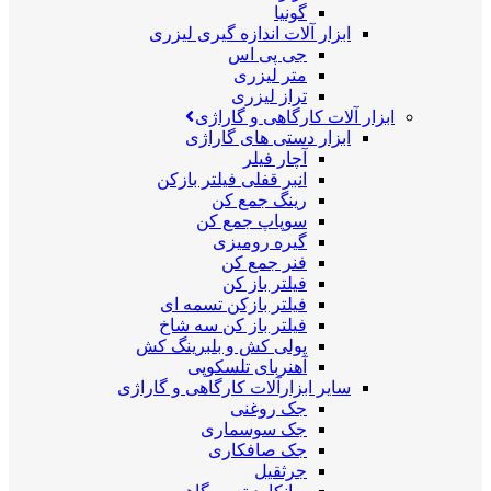
گونیا
ابزار آلات اندازه گیری لیزری
جی پی اس
متر لیزری
تراز لیزری
ابزار آلات کارگاهی و گاراژی
ابزار دستی های گاراژی
آچار فیلر
انبر قفلی فیلتر بازکن
رینگ جمع کن
سوپاپ جمع کن
گیره رومیزی
فنر جمع کن
فیلتر باز کن
فیلتر بازکن تسمه ای
فیلتر باز کن سه شاخ
پولی کش و بلبرینگ کش
آهنربای تلسکوپی
سایر ابزارآلات کارگاهی و گاراژی
جک روغنی
جک سوسماری
جک صافکاری
جرثقیل