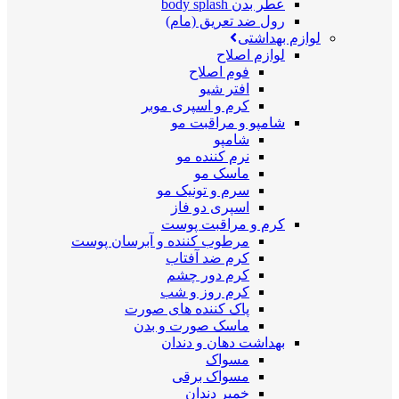
عطر بدن body splash
رول ضد تعریق (مام)
لوازم بهداشتی
لوازم اصلاح
فوم اصلاح
افتر شیو
کرم و اسپری موبر
شامپو و مراقبت مو
شامپو
نرم کننده مو
ماسک مو
سرم و تونیک مو
اسپری دو فاز
کرم و مراقبت پوست
مرطوب کننده و آبرسان پوست
کرم ضد آفتاب
کرم دور چشم
کرم روز و شب
پاک کننده های صورت
ماسک صورت و بدن
بهداشت دهان و دندان
مسواک
مسواک برقی
خمیر دندان