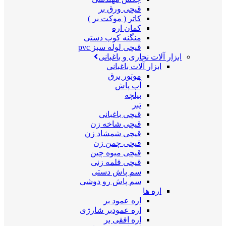
قیچی ورق بر
کاتر ( موکت بر )
کمان اره
منگنه کوب دستی
قیچی لوله سبز pvc
ابزار آلات نجاری و باغبانی
ابزار آلات باغبانی
موتور برق
آب پاش
بیلچه
تبر
قیچی باغبانی
قیچی شاخه زن
قیچی شمشاد زن
قیچی چمن زن
قیچی میوه چین
قیچی قلمه زنی
سم پاش دستی
سم پاش رو دوشی
اره ها
اره عمود بر
اره عمودبر شارژی
اره افقی بر