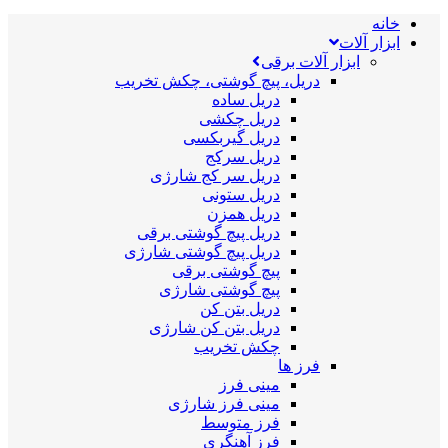
خانه
ابزار آلات
ابزار آلات برقی
دریل، پیچ گوشتی، چکش تخریب
دریل ساده
دریل چکشی
دریل گیربکسی
دریل سرکج
دریل سر کج شارژی
دریل ستونی
دریل همزن
دریل پیچ گوشتی برقی
دریل پیچ گوشتی شارژی
پیچ گوشتی برقی
پیچ گوشتی شارژی
دریل بتن کن
دریل بتن کن شارژی
چکش تخریب
فرز ها
مینی فرز
مینی فرز شارژی
فرز متوسط
فرز آهنگری