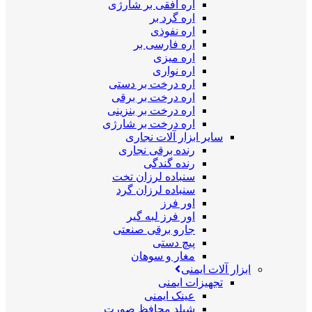
اره افقی بر شارژی
اره گرد بر
اره نفوذی
اره فارسی بر
اره میزی
اره نواری
اره درخت بر دستی
اره درخت بر برقی
اره درخت بر بنزینی
اره درخت بر شارژی
سایر ابزار آلات نجاری
رنده برقی نجاری
رنده گندگی
سنباده لرزان تخت
سنباده لرزان گرد
اور فرز
اور فرز لبه گیر
جارو برقی صنعتی
پیچ دستی
مغار و سوهان
ابزار آلات ایمنی
تجهیزات ایمنی
عینک ایمنی
شیلد محافظ صورت