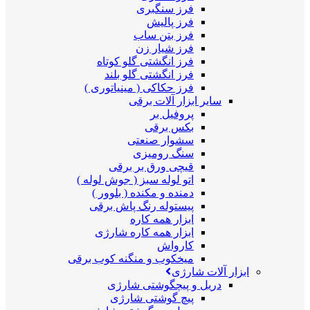
فرز سنگبری
فرز پالیش
فرز بتن ساب
فرز شیار زن
فرز انگشتی گلو کوتاه
فرز انگشتی گلو بلند
فرز حکاکی ( مینیاتوری )
سایر ابزار آلات برقی
پروفیل بر
بکس برقی
سشوار صنعتی
سنگ رومیزی
قیچی ورق بر برقی
اتو لوله سبز ( جوش لوله )
دمنده و مکنده ( بلوور )
پیستوله رنگ پاش برقی
ابزار همه کاره
ابزار همه کاره شارژی
کارواش
میخکوب و منگنه کوب برقی
ابزار آلات شارژی
دریل و پیچگوشتی شارژی
پیچ گوشتی شارژی