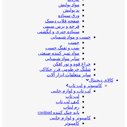
مواد پولیش
پد پولیش
ورق سنباده
صفحه فلاپ دیسک
فرچه و برس سیمی
سنباده چتری و انگشتی
چسب و مواد شیمیایی
چسب
پمپ و تفنگ چسب
مواد تمیز کننده صنعتی
سایر مواد شیمیایی
چراغ قوه و نور افکن
شلنگ خرطومی فرز حکاکی
سایر متعلقات ابزار آلات
کالای دیجیتال
کامپیوتر و لپ تاپ
لپ تاپ و لوازم جانبی
لپ تاپ
کیف لپ تاپ
رم لپتاپ
پایه خنک کننده coolpad
کامپیوتر و لوازم جانبی
کامپیوتر