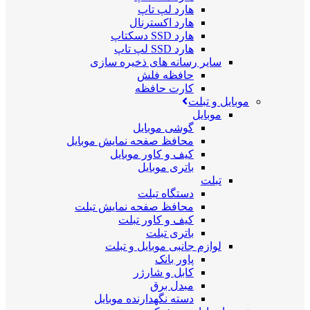
هارد لپ تاپ
هارد اکسترنال
هارد SSD دسکتاپ
هارد SSD لپ تاپ
سایر رسانه های ذخیره سازی
حافظه فلش
کارت حافظه
موبایل و تبلت
موبایل
گوشی موبایل
محافظ صفحه نمایش موبایل
کیف و کاور موبایل
باتری موبایل
تبلت
دستگاه تبلت
محافظ صفحه نمایش تبلت
کیف و کاور تبلت
باتری تبلت
لوازم جانبی موبایل و تبلت
پاور بانک
کابل و شارژر
مبدل برق
دسته نگهدارنده موبایل