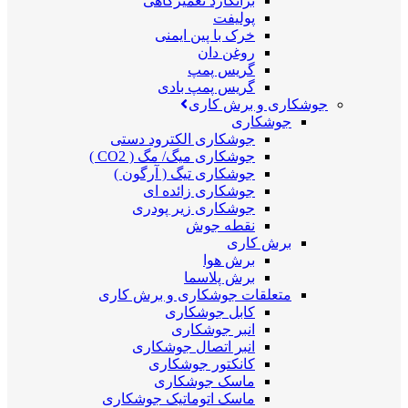
برانکارد تعمیرگاهی
پولیفت
خرک با پین ایمنی
روغن دان
گریس پمپ
گریس پمپ بادی
جوشکاری و برش کاری
جوشکاری
جوشکاری الکترود دستی
جوشکاری میگ/ مگ ( CO2 )
جوشکاری تیگ ( آرگون )
جوشکاری زائده ای
جوشکاری زیر پودری
نقطه جوش
برش کاری
برش هوا
برش پلاسما
متعلقات جوشکاری و برش کاری
کابل جوشکاری
انبر جوشکاری
انبر اتصال جوشکاری
کانکتور جوشکاری
ماسک جوشکاری
ماسک اتوماتیک جوشکاری