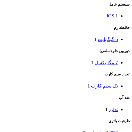
سیستم عامل
IOS
1
حافظه رم
6 گیگابایت
1
دوربین جلو (سلفی)
7 مگاپیکسل
1
تعداد سیم کارت
تک سیم کارت
1
ضد آب
ندارد
1
ظرفیت باتری