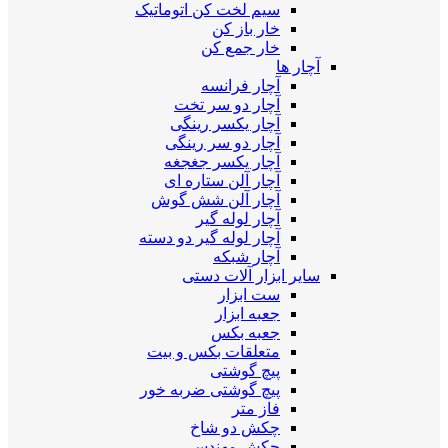
سیم لخت کن اتوماتیک
خار باز کن
خار جمع کن
آچار ها
آچار فرانسه
آچار دو سر تخت
آچار یکسر رینگی
آچار دو سر رینگی
آچار یکسر جغجغه
آچار آلن ستاره ای
آچار آلن شش گوش
آچار لوله گیر
آچار لوله گیر دو دسته
آچار شبکه
سایر ابزار آلات دستی
ست ابزار
جعبه ابزار
جعبه بکس
متعلقات بکس و بیت
پیچ گوشتی
پیچ گوشتی ضربه خور
فاز متر
چکش دو شاخ
چکش مهندسی