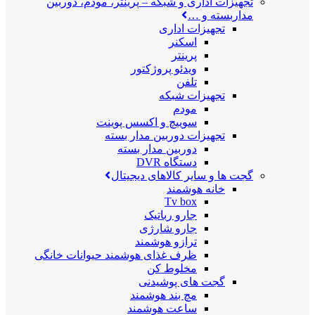
تجهیزات اداری و شبکه
–
پرینتر، مودم، دوربین
مداربسته و …
تجهیزات اداری
اسکنر
پرینتر
ویدئو پروژکتور
تلفن
تجهیزات شبکه
مودم
سوییچ و اکسس پوینت
تجهیزات دوربین مدار بسته
دوربین مدار بسته
دستگاه DVR
گجت ها و سایر کالاهای دیجیتال
خانه هوشمند
Tv box
جارو رباتیک
جارو شارژی
ترازو هوشمند
ظرف غذای هوشمند حیوانات خانگی
مخلوط کن
گجت های پوشیدنی
مچ بند هوشمند
ساعت هوشمند