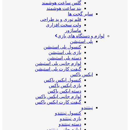
گلس ساعت هوشمند
بند ساعت هوشمند
سایر گجت ها
قلم نوری و پد طراحی
ولت سخت افزاری
ماساژور
لوازم و دستگاه های بازی
پلی استیشن
کنسول پلی استیشن
بازی پلی استیشن
دسته پلی استیشن
لوازم جانبی پلی استیشن
گیفت کارت پلی استیشن
ایکس باکس
کنسول ایکس باکس
بازی ایکس باکس
دسته ایکس باکس
لوازم جانبی ایکس باکس
گیفت کارت ایکس باکس
نینتندو
کنسول نینتندو
بازی نینتندو
دسته نینتندو
لوازم جانبی نینتندو