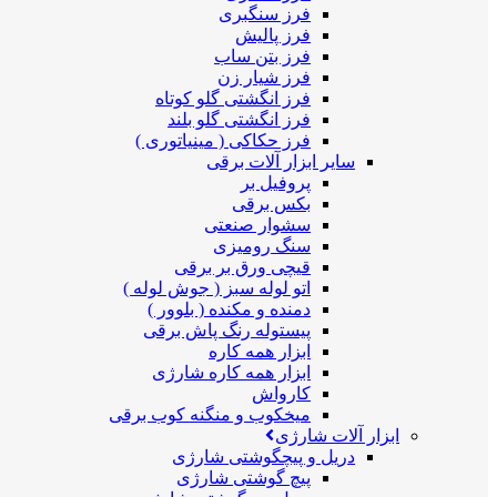
فرز سنگبری
فرز پالیش
فرز بتن ساب
فرز شیار زن
فرز انگشتی گلو کوتاه
فرز انگشتی گلو بلند
فرز حکاکی ( مینیاتوری )
سایر ابزار آلات برقی
پروفیل بر
بکس برقی
سشوار صنعتی
سنگ رومیزی
قیچی ورق بر برقی
اتو لوله سبز ( جوش لوله )
دمنده و مکنده ( بلوور )
پیستوله رنگ پاش برقی
ابزار همه کاره
ابزار همه کاره شارژی
کارواش
میخکوب و منگنه کوب برقی
ابزار آلات شارژی
دریل و پیچگوشتی شارژی
پیچ گوشتی شارژی