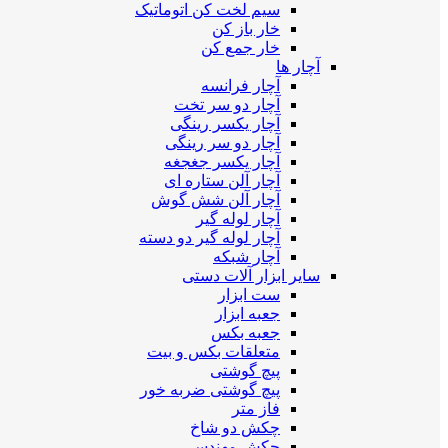
سیم لخت کن اتوماتیک
خار باز کن
خار جمع کن
آچار ها
آچار فرانسه
آچار دو سر تخت
آچار یکسر رینگی
آچار دو سر رینگی
آچار یکسر جغجغه
آچار آلن ستاره ای
آچار آلن شش گوش
آچار لوله گیر
آچار لوله گیر دو دسته
آچار شبکه
سایر ابزار آلات دستی
ست ابزار
جعبه ابزار
جعبه بکس
متعلقات بکس و بیت
پیچ گوشتی
پیچ گوشتی ضربه خور
فاز متر
چکش دو شاخ
چکش مهندسی