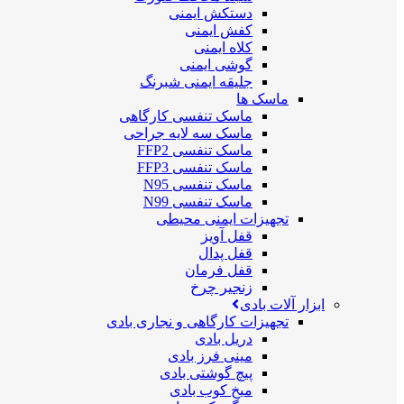
دستکش ایمنی
کفش ایمنی
کلاه ایمنی
گوشی ایمنی
جلیقه ایمنی شبرنگ
ماسک ها
ماسک تنفسی کارگاهی
ماسک سه لایه جراحی
ماسک تنفسی FFP2
ماسک تنفسی FFP3
ماسک تنفسی N95
ماسک تنفسی N99
تجهیزات ایمنی محیطی
قفل آویز
قفل پدال
قفل فرمان
زنجیر چرخ
ابزار آلات بادی
تجهیزات کارگاهی و نجاری بادی
دریل بادی
مینی فرز بادی
پیچ گوشتی بادی
میخ کوب بادی