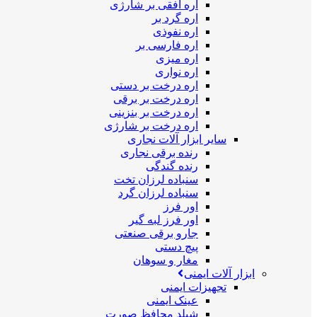
اره افقی بر شارژی
اره گرد بر
اره نفوذی
اره فارسی بر
اره میزی
اره نواری
اره درخت بر دستی
اره درخت بر برقی
اره درخت بر بنزینی
اره درخت بر شارژی
سایر ابزار آلات نجاری
رنده برقی نجاری
رنده گندگی
سنباده لرزان تخت
سنباده لرزان گرد
اور فرز
اور فرز لبه گیر
جارو برقی صنعتی
پیچ دستی
مغار و سوهان
ابزار آلات ایمنی
تجهیزات ایمنی
عینک ایمنی
شیلد محافظ صورت