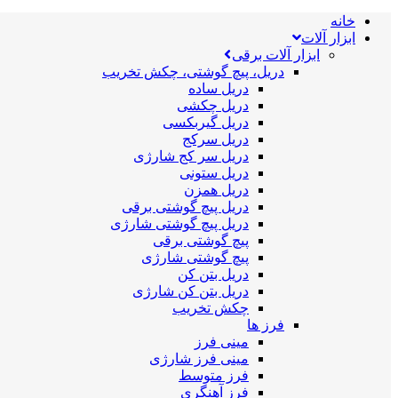
خانه
ابزار آلات
ابزار آلات برقی
دریل، پیچ گوشتی، چکش تخریب
دریل ساده
دریل چکشی
دریل گیربکسی
دریل سرکج
دریل سر کج شارژی
دریل ستونی
دریل همزن
دریل پیچ گوشتی برقی
دریل پیچ گوشتی شارژی
پیچ گوشتی برقی
پیچ گوشتی شارژی
دریل بتن کن
دریل بتن کن شارژی
چکش تخریب
فرز ها
مینی فرز
مینی فرز شارژی
فرز متوسط
فرز آهنگری