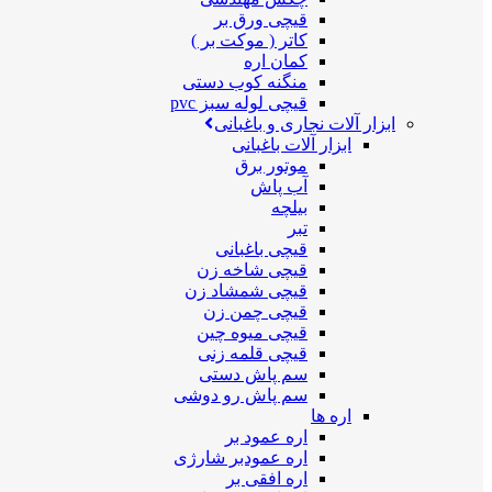
قیچی ورق بر
کاتر ( موکت بر )
کمان اره
منگنه کوب دستی
قیچی لوله سبز pvc
ابزار آلات نجاری و باغبانی
ابزار آلات باغبانی
موتور برق
آب پاش
بیلچه
تبر
قیچی باغبانی
قیچی شاخه زن
قیچی شمشاد زن
قیچی چمن زن
قیچی میوه چین
قیچی قلمه زنی
سم پاش دستی
سم پاش رو دوشی
اره ها
اره عمود بر
اره عمودبر شارژی
اره افقی بر