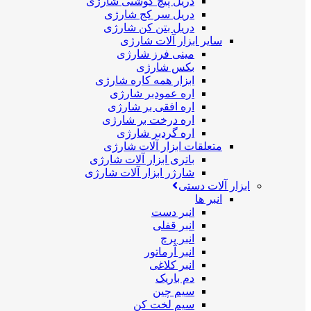
دریل پیچ گوشتی شارژی
دریل سر کج شارژی
دریل بتن کن شارژی
سایر ابزار آلات شارژی
مینی فرز شارژی
بکس شارژی
ابزار همه کاره شارژی
اره عمودبر شارژی
اره افقی بر شارژی
اره درخت بر شارژی
اره گردبر شارژی
متعلقات ابزار آلات شارژی
باتری ابزار آلات شارژی
شارژر ابزار آلات شارژی
ابزار آلات دستی
انبر ها
انبر دست
انبر قفلی
انبر پرچ
انبر آرماتور
انبر کلاغی
دم باریک
سیم چین
سیم لخت کن